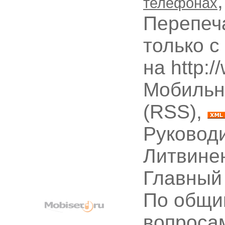
телефонах
Перепеч
только с
на http:
Мобильн
(RSS),
Руководи
Литвине
Главный
По общи
вопроса