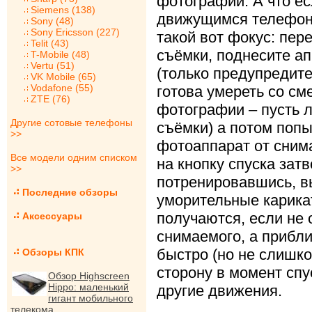
фотографий. А что е
Siemens (138)
движущимся телефон
Sony (48)
Sony Ericsson (227)
такой вот фокус: пер
Telit (43)
съёмки, поднесите ап
T-Mobile (48)
Vertu (51)
(только предупредите
VK Mobile (65)
Vodafone (55)
готова умереть со см
ZTE (76)
фотографии – пусть 
Другие сотовые телефоны
съёмки) а потом поп
>>
фотоаппарат от сним
Все модели одним списком
на кнопку спуска зат
>>
потренировавшись, в
Последние обзоры
уморительные карик
получаются, если не 
Аксессуары
снимаемого, а прибл
быстро (но не слишко
Обзоры КПК
сторону в момент спу
Обзор Highscreen
Hippo: маленький
другие движения.
гигант мобильного
телекома