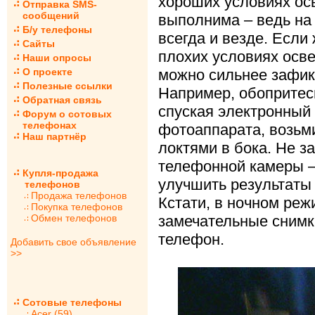
хороших условиях ос
Отправка SMS-
сообщений
выполнима – ведь на 
Б/у телефоны
всегда и везде. Если
Сайты
плохих условиях осве
Наши опросы
О проекте
можно сильнее зафик
Полезные ссылки
Например, обопритесь
Обратная связь
спуская электронный
Форум о сотовых
телефонах
фотоаппарата, возьми
Наш партнёр
локтями в бока. Не за
телефонной камеры –
Купля-продажа
улучшить результаты 
телефонов
Продажа телефонов
Кстати, в ночном реж
Покупка телефонов
Обмен телефонов
замечательные снимк
телефон.
Добавить свое объявление
>>
Сотовые телефоны
Acer (59)