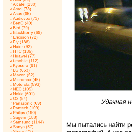
Alcatel (238)
Amoi (78)
Asus (65)
Audiovox (73)
BenQ (40)
Bird (79)
BlackBerry (69)
Ericsson (72)
Fly (188)
Haier (92)
HTC (135)
Huawei (77)
i-mobile (112)
Kyocera (91)
LG (653)
Maxon (62)
Micromax (45)
Motorola (593)
NEC (105)
Nokia (601)
O2 (54)
Удачная 
Panasonic (69)
Pantech (109)
Philips (190)
Sagem (188)
Samsung (1144)
Мы пытались найти р
Sanyo (57)
Sharp (73)