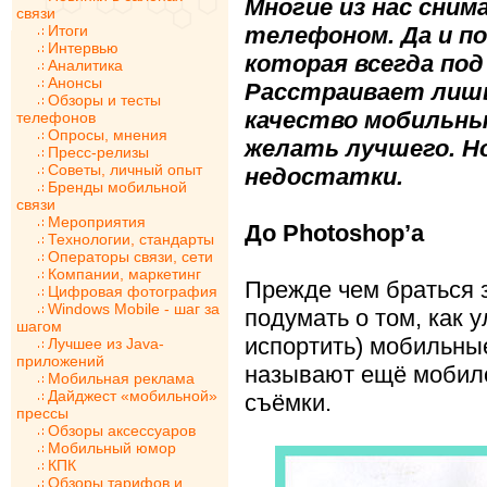
Многие из нас сн
связи
Итоги
телефоном. Да и по
Интервью
которая всегда под 
Аналитика
Анонсы
Расстраивает лишь
Обзоры и тесты
качество мобильн
телефонов
Опросы, мнения
желать лучшего. Но
Пресс-релизы
Советы, личный опыт
недостатки.
Бренды мобильной
связи
Мероприятия
До Photoshop’а
Технологии, стандарты
Операторы связи, сети
Компании, маркетинг
Прежде чем браться 
Цифровая фотография
Windows Mobile - шаг за
подумать о том, как 
шагом
испортить) мобильные
Лучшее из Java-
приложений
называют ещё мобил
Мобильная реклама
Дайджест «мобильной»
съёмки.
прессы
Обзоры аксессуаров
Мобильный юмор
КПК
Обзоры тарифов и