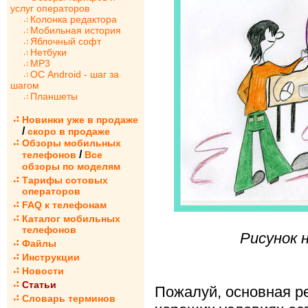
услуг операторов
Колонка редактора
Мобильная история
Яблочный софт
Нетбуки
MP3
ОС Android - шаг за
шагом
Планшеты
Новинки уже в продаже
/
скоро в продаже
Обзоры мобильных
/
телефонов
Все
обзоры по моделям
Тарифы сотовых
операторов
FAQ к телефонам
Каталог мобильных
телефонов
Рисунок 
Файлы
Инструкции
Новости
Статьи
Пожалуй, основная р
Словарь терминов