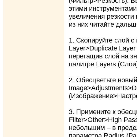
(Фильтр>Резкость). 
этими инструментами
увеличения резкости 
из них читайте дальш
1. Скопируйте слой 
Layer>Duplicate Laye
перетащив слой на зн
палитре Layers (Слои)
2. Обесцветьте новы
Image>Adjustments>De
(Изображение>Настр
3. Примените к обес
Filter>Other>High Pa
небольшим – в преде
параметра Radius (Ра