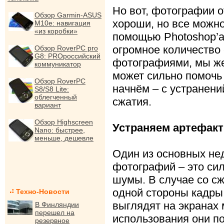
Но вот, фотографии о
Обзор Garmin-ASUS
хороши, но все можно
M10e: навигация
«из коробки»
помощью Photoshop’а
огромное количество 
Обзор RoverPC pro
G8: PROроссийский
фотографиями, мы же
коммуникатор
может сильно помочь
Обзор RoverPC
начнём – с устранени
S8/S8 Lite:
облегченный
сжатия.
вариант
Обзор Highscreen
Устраняем артефак
Nano: быстрее,
меньше, дешевле
Один из основных не
фотографий – это си
шумы. В случае со с
одной стороны кадры
Техно-Новости
выглядят на экранах
В Финляндии
перешел на
использования они по
резервное