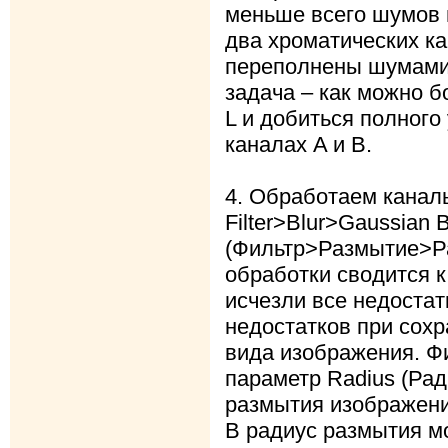
меньше всего шумов 
два хроматических ка
переполнены шумами
задача – как можно 
L и добиться полного
каналах A и B.
4. Обработаем канал
Filter>Blur>Gaussian B
(Фильтр>Размытие>Ра
обработки сводится к
исчезли все недостат
недостатков при сох
вида изображения. Фи
параметр Radius (Рад
размытия изображения
B радиус размытия мо