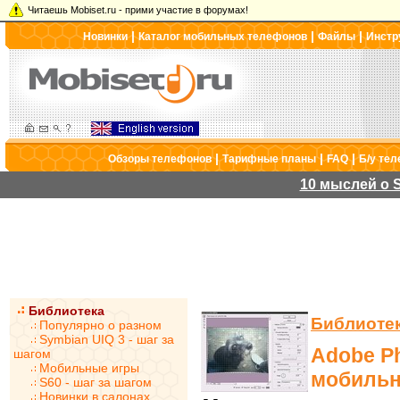
Читаешь Mobiset.ru - прими участие в форумах!
|
|
|
Новинки
Каталог мобильных телефонов
Файлы
Инстр
|
|
|
Обзоры телефонов
Тарифные планы
FAQ
Б/у те
10 мыслей о S
Библиотека
Библиоте
Популярно о разном
Symbian UIQ 3 - шаг за
Adobe P
шагом
Мобильные игры
мобильн
S60 - шаг за шагом
Новинки в салонах