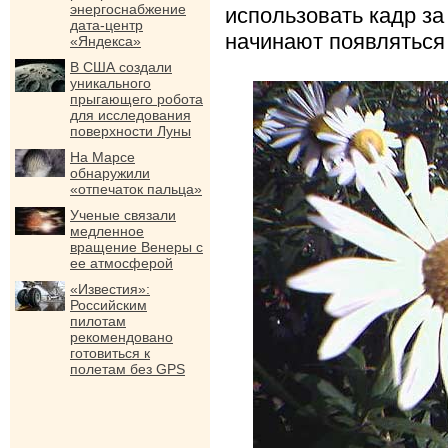
энергоснабжение
использовать кадр з
дата-центр
начинают появляться
«Яндекса»
В США создали
уникального
прыгающего робота
для исследования
поверхности Луны
На Марсе
обнаружили
«отпечаток пальца»
Ученые связали
медленное
вращение Венеры с
ее атмосферой
«Известия»:
Российским
пилотам
рекомендовано
готовиться к
полетам без GPS