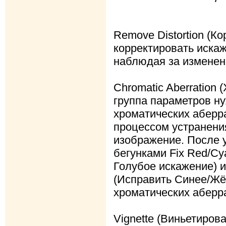
Remove Distortion (К
корректировать иска
наблюдая за изменен
Chromatic Aberration
группа параметров н
хроматических аберр
процессом устранени
изображение. После 
бегунками Fix Red/Cy
Голубое искажение) и 
(Исправить Синее/Жё
хроматических аберр
Vignette (Виньетиров