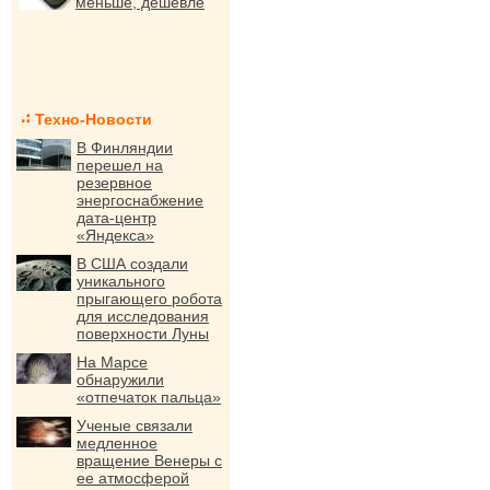
меньше, дешевле
Техно-Новости
В Финляндии
перешел на
резервное
энергоснабжение
дата-центр
«Яндекса»
В США создали
уникального
прыгающего робота
для исследования
поверхности Луны
На Марсе
обнаружили
«отпечаток пальца»
Ученые связали
медленное
вращение Венеры с
ее атмосферой