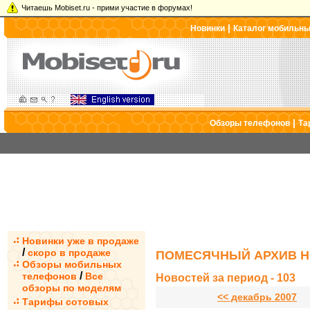
Читаешь Mobiset.ru - прими участие в форумах!
|
Новинки
Каталог мобильн
|
Обзоры телефонов
Та
Новинки уже в продаже
/
скоро в продаже
ПОМЕСЯЧНЫЙ АРХИВ Н
Обзоры мобильных
/
телефонов
Все
Новостей за период - 103
обзоры по моделям
<< декабрь 2007
Тарифы сотовых