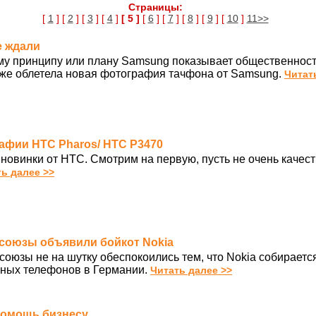
Страницы:
[
1
] [
2
] [
3
] [
4
]
[ 5 ]
[
6
] [
7
] [
8
] [
9
] [
10
]
11>>
е ждали
ому принципу или плану Samsung показывает общественнос
же облетела новая фотография тачфона от Samsung.
Читат
рафии HTC Pharos/ HTC P3470
 новинки от HTC. Смотрим на первую, пусть не очень каче
ь далее >>
фсоюзы объявили бойкот Nokia
оюзы не на шутку обеспокоились тем, что Nokia собирается
ных телефонов в Германии.
Читать далее >>
в помощь бизнесу