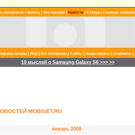
|
|
|
|
|
ых телефонов
Файлы
Инструкции
Новости
Статьи
Словарь термино
|
|
|
|
|
|
рифные планы
FAQ
Б/у телефоны
Сайты
Наши опросы
О проекте
10 мыслей о Samsung Galaxy S6 >>> >>
ОВОСТЕЙ MOBISET.RU
январь 2008