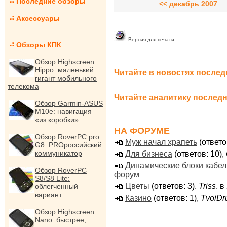
Последние обзоры
<< декабрь 2007
Аксессуары
Версия для печати
Обзоры КПК
Обзор Highscreen
Hippo: маленький
Читайте в новостях послед
гигант мобильного
телекома
Читайте аналитику последн
Обзор Garmin-ASUS
M10e: навигация
«из коробки»
НА ФОРУМЕ
Обзор RoverPC pro
Муж начал храпеть
(ответо
G8: PROроссийский
коммуникатор
Для бизнеса
(ответов: 10),
Динамические блоки кабе
Обзор RoverPC
форум
S8/S8 Lite:
Цветы
(ответов: 3),
Triss
, 
облегченный
вариант
Казино
(ответов: 1),
TvoiDr
Обзор Highscreen
Nano: быстрее,