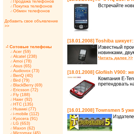
Продажа телефонов
Встречайте нов
Покупка телефонов
Обмен телефонов
Добавить свое объявление
>>
[18.01.2008] Toshiba шикуе
Сотовые телефоны
Известный прои
Acer (59)
новинками, дву
Alcatel (238)
Читать далее >>
Amoi (78)
Asus (65)
Audiovox (73)
[18.01.2008] Glofiish V900:
BenQ (40)
Компания E-Ten
Bird (79)
претендовать н
BlackBerry (69)
Ericsson (72)
Fly (188)
Haier (92)
HTC (135)
Huawei (77)
[16.01.2008] Townsmen 5 уж
i-mobile (112)
Издателе
Kyocera (91)
LG (653)
Maxon (62)
Micromax (45)