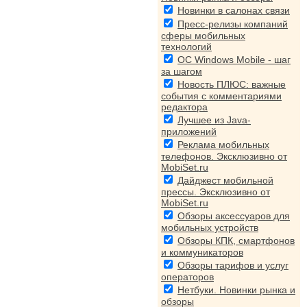
Новинки в салонах связи
Пресс-релизы компаний
сферы мобильных
технологий
ОС Windows Mobile - шаг
за шагом
Новость ПЛЮС: важные
события с комментариями
редактора
Лучшее из Java-
приложений
Реклама мобильных
телефонов. Эксклюзивно от
MobiSet.ru
Дайджест мобильной
прессы. Эксклюзивно от
MobiSet.ru
Обзоры аксессуаров для
мобильных устройств
Обзоры КПК, смартфонов
и коммуникаторов
Обзоры тарифов и услуг
операторов
Нетбуки. Новинки рынка и
обзоры