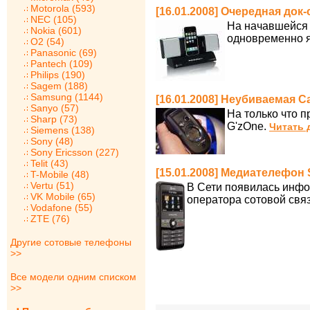
Motorola (593)
[16.01.2008] Очередная док-
NEC (105)
На начавшейся 
Nokia (601)
одновременно я
O2 (54)
Panasonic (69)
Pantech (109)
Philips (190)
Sagem (188)
Samsung (1144)
[16.01.2008] Неубиваемая Ca
Sanyo (57)
На только что 
Sharp (73)
G'zOne.
Читать 
Siemens (138)
Sony (48)
Sony Ericsson (227)
Telit (43)
[15.01.2008] Медиателефон
T-Mobile (48)
Vertu (51)
В Сети появилась инфо
VK Mobile (65)
оператора сотовой свя
Vodafone (55)
ZTE (76)
Другие сотовые телефоны
>>
Все модели одним списком
>>