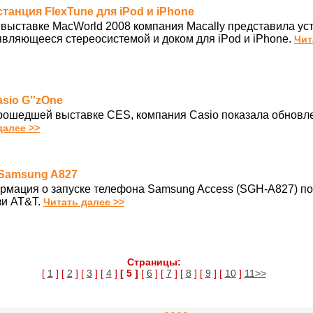
станция FlexTune для iPod и iPhone
выставке MacWorld 2008 компания Macally представила уст
вляющееся стереосистемой и доком для iPod и iPhone.
Чит
sio G''zOne
прошедшей выставке CES, компания Casio показала обнов
далее >>
 Samsung A827
рмация о запуске телефона Samsung Access (SGH-A827) п
зи AT&T.
Читать далее >>
Страницы:
[
1
] [
2
] [
3
] [
4
]
[ 5 ]
[
6
] [
7
] [
8
] [
9
] [
10
]
11>>