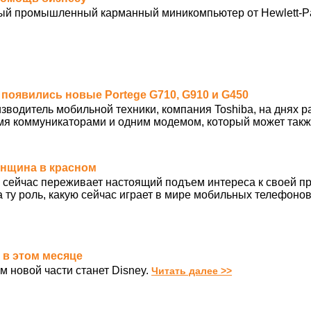
ый промышленный карманный миникомпьютер от Hewlett-Pa
т: появились новые Portege G710, G910 и G450
зводитель мобильной техники, компания Toshiba, на днях р
мя коммуникаторами и одним модемом, который может также
 женщина в красном
 сейчас переживает настоящий подъем интереса к своей п
а ту роль, какую сейчас играет в мире мобильных телефоно
е в этом месяце
м новой части станет Disney.
Читать далее >>