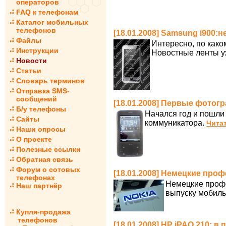
операторов
FAQ к телефонам
Каталог мобильных
телефонов
[18.01.2008] Samsung i900:н
Файлы
Интересно, по как
Инструкции
Новостные ленты у
Новости
Статьи
Словарь терминов
Отправка SMS-
сообщений
[18.01.2008] Первые фотог
Б/у телефоны
Начался год и пошли
Сайты
коммуникатора.
Читат
Наши опросы
О проекте
Полезные ссылки
Обратная связь
Форум о сотовых
[18.01.2008] Немецкие про
телефонах
Немецкие профс
Наш партнёр
выпуску мобиль
Купля-продажа
телефонов
[18.01.2008] HP iPAQ 210: 