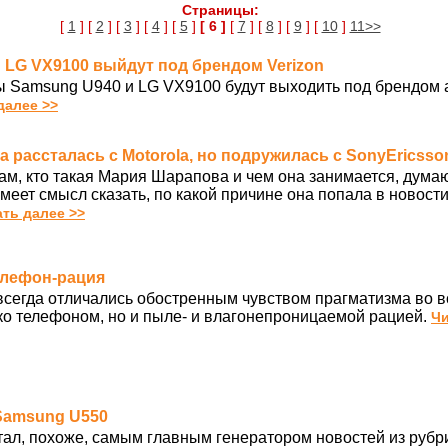
Страницы:
[
1
] [
2
] [
3
] [
4
] [
5
]
[ 6 ]
[
7
] [
8
] [
9
] [
10
]
11>>
и LG VX9100 выйдут под брендом Verizon
 Samsung U940 и LG VX9100 будут выходить под брендом 
далее >>
а рассталась с Motorola, но подружилась с SonyEricsso
ам, кто такая Мария Шарапова и чем она занимается, думаю
имеет смысл сказать, по какой причине она попала в новост
ть далее >>
 телефон-рация
сегда отличались обостренным чувством прагматизма во вс
ко телефоном, но и пыле- и влагонепроницаемой рацией.
Чи
 Samsung U550
тал, похоже, самым главным генератором новостей из рубр