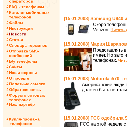
операторов
FAQ к телефонам
Каталог мобильных
телефонов
[15.01.2008] Samsung U940 
Файлы
Скоро телефоны
Инструкции
Verizon.
Читать 
Новости
Статьи
[15.01.2008] Мария Шарапов
Словарь терминов
Представлять в
Отправка SMS-
имеет. Но зато 
сообщений
телефонах.
Чита
Б/у телефоны
Сайты
Наши опросы
О проекте
[15.01.2008] Motorola i570:
Полезные ссылки
Американские люди в
Обратная связь
должен быть не толь
Форум о сотовых
телефонах
Наш партнёр
[15.01.2008] FCC одобрила
Купля-продажа
телефонов
FCC на этой неделе с