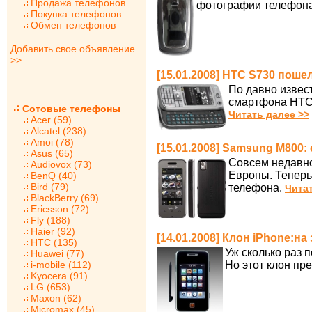
Продажа телефонов
фотографии телефона 
Покупка телефонов
Обмен телефонов
Добавить свое объявление
>>
[15.01.2008] HTC S730 поше
По давно извес
смартфона HTC 
Сотовые телефоны
Читать далее >>
Acer (59)
Alcatel (238)
Amoi (78)
[15.01.2008] Samsung M800:
Asus (65)
Совсем недавно
Audiovox (73)
Европы. Теперь
BenQ (40)
Bird (79)
телефона.
Читат
BlackBerry (69)
Ericsson (72)
Fly (188)
Haier (92)
[14.01.2008] Клон iPhone:на
HTC (135)
Уж сколько раз 
Huawei (77)
i-mobile (112)
Но этот клон пр
Kyocera (91)
LG (653)
Maxon (62)
Micromax (45)