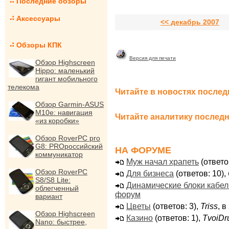
Последние обзоры
Аксессуары
<< декабрь 2007
Обзоры КПК
Версия для печати
Обзор Highscreen
Hippo: маленький
гигант мобильного
телекома
Читайте в новостях послед
Обзор Garmin-ASUS
M10e: навигация
Читайте аналитику последн
«из коробки»
Обзор RoverPC pro
G8: PROроссийский
НА ФОРУМЕ
коммуникатор
Муж начал храпеть
(ответо
Обзор RoverPC
Для бизнеса
(ответов: 10),
S8/S8 Lite:
Динамические блоки кабе
облегченный
форум
вариант
Цветы
(ответов: 3),
Triss
, 
Обзор Highscreen
Казино
(ответов: 1),
TvoiDr
Nano: быстрее,