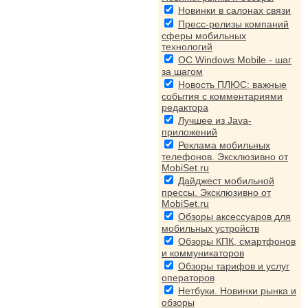
Новинки в салонах связи
Пресс-релизы компаний
сферы мобильных
технологий
ОС Windows Mobile - шаг
за шагом
Новость ПЛЮС: важные
события с комментариями
редактора
Лучшее из Java-
приложений
Реклама мобильных
телефонов. Эксклюзивно от
MobiSet.ru
Дайджест мобильной
прессы. Эксклюзивно от
MobiSet.ru
Обзоры аксессуаров для
мобильных устройств
Обзоры КПК, смартфонов
и коммуникаторов
Обзоры тарифов и услуг
операторов
Нетбуки. Новинки рынка и
обзоры