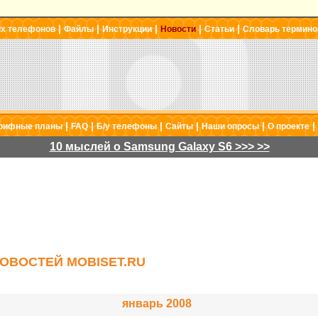
|
|
|
|
|
ых телефонов
Файлы
Инструкции
Новости
Статьи
Словарь термино
|
|
|
|
|
|
рифные планы
FAQ
Б/у телефоны
Сайты
Наши опросы
О проекте
10 мыслей о Samsung Galaxy S6 >>> >>
ОВОСТЕЙ MOBISET.RU
январь 2008