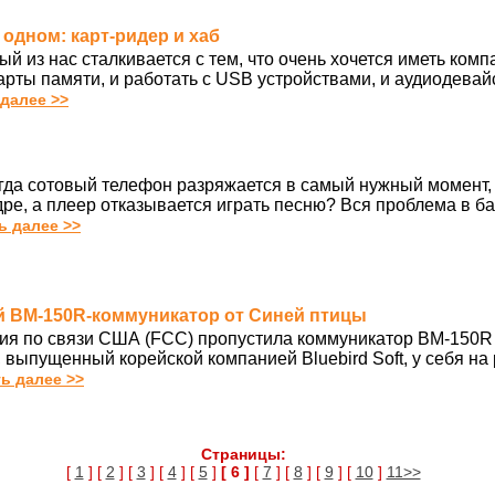
в одном: карт-ридер и хаб
й из нас сталкивается с тем, что очень хочется иметь комп
карты памяти, и работать с USB устройствами, и аудиодевай
 далее >>
огда сотовый телефон разряжается в самый нужный момент,
е, а плеер отказывается играть песню? Вся проблема в бат
ь далее >>
й BM-150R-коммуникатор от Синей птицы
ия по связи США (FCC) пропустила коммуникатор BM-150R 
, выпущенный корейской компанией Bluebird Soft, у себя на
ь далее >>
Страницы:
[
1
] [
2
] [
3
] [
4
] [
5
]
[ 6 ]
[
7
] [
8
] [
9
] [
10
]
11>>