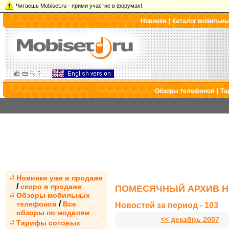
Читаешь Mobiset.ru - прими участие в форумах!
|
Новинки
Каталог мобильн
|
Обзоры телефонов
Та
Новинки уже в продаже
/
скоро в продаже
ПОМЕСЯЧНЫЙ АРХИВ Н
Обзоры мобильных
/
телефонов
Все
Новостей за период - 103
обзоры по моделям
<< декабрь 2007
Тарифы сотовых