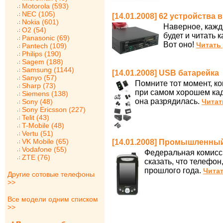
Motorola (593)
NEC (105)
[14.01.2008] 62 устройства 
Nokia (601)
Наверное, кажды
O2 (54)
будет и читать 
Panasonic (69)
Вот оно!
Читать
Pantech (109)
Philips (190)
Sagem (188)
Samsung (1144)
[14.01.2008] USB батарейка
Sanyo (57)
Помните тот момент, к
Sharp (73)
при самом хорошем кадр
Siemens (138)
она разрядилась.
Sony (48)
Читат
Sony Ericsson (227)
Telit (43)
T-Mobile (48)
Vertu (51)
VK Mobile (65)
[14.01.2008] Промышленны
Vodafone (55)
Федеральная комисс
ZTE (76)
сказать, что телефон
прошлого года.
Читат
Другие сотовые телефоны
>>
Все модели одним списком
>>