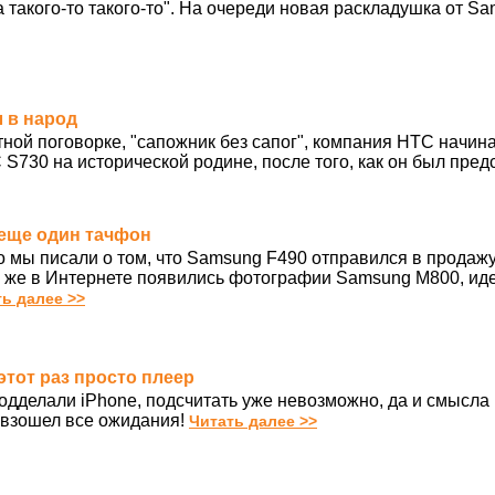
такого-то такого-то". На очереди новая раскладушка от Sa
л в народ
тной поговорке, "сапожник без сапог", компания HTC начин
S730 на исторической родине, после того, как он был пред
 еще один тачфон
 мы писали о том, что Samsung F490 отправился в продажу
 же в Интернете появились фотографии Samsung M800, иде
ь далее >>
 этот раз просто плеер
подделали iPhone, подсчитать уже невозможно, да и смысла в
евзошел все ожидания!
Читать далее >>