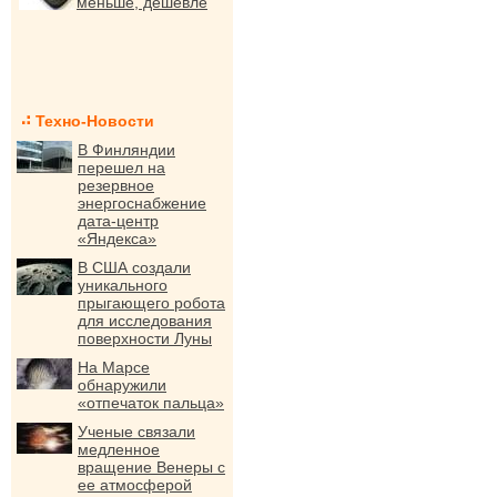
меньше, дешевле
Техно-Новости
В Финляндии
перешел на
резервное
энергоснабжение
дата-центр
«Яндекса»
В США создали
уникального
прыгающего робота
для исследования
поверхности Луны
На Марсе
обнаружили
«отпечаток пальца»
Ученые связали
медленное
вращение Венеры с
ее атмосферой