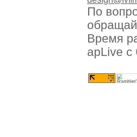
По вопр
обращай
Время ра
apLive c