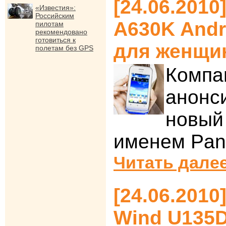
[24.06.2010
«Известия»:
Российским
A630K Andr
пилотам
рекомендовано
готовиться к
для женщи
полетам без GPS
Компа
анонс
новый
именем Pan
Читать далее
[24.06.2010
Wind U135D