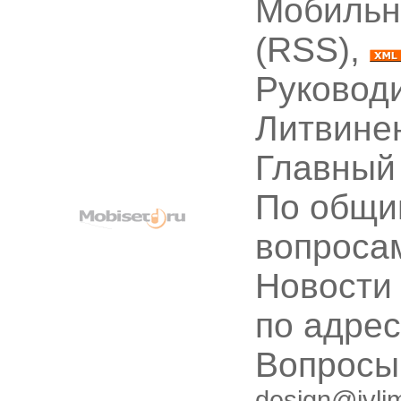
Мобильн
(RSS),
Руководи
Литвине
Главный
По общи
вопроса
Новости
по адре
Вопрос
design@ivli