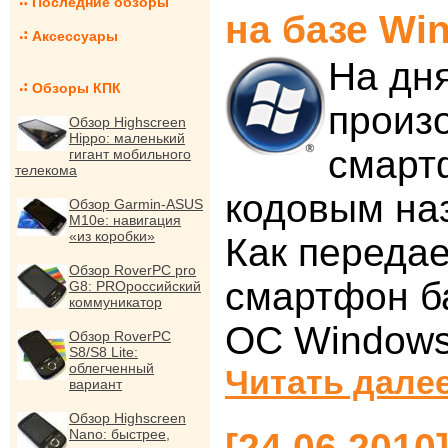
Последние обзоры
на базе Wi
Аксессуары
На дня
Обзоры КПК
произ
Обзор Highscreen
Hippo: маленький
смарт
гигант мобильного
телекома
кодовым наз
Обзор Garmin-ASUS
M10e: навигация
«из коробки»
Как передае
Обзор RoverPC pro
смартфон б
G8: PROроссийский
коммуникатор
ОС Windows
Обзор RoverPC
S8/S8 Lite:
облегченный
Читать далее
вариант
Обзор Highscreen
Nano: быстрее,
[24.06.201