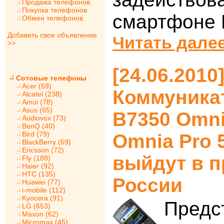
Продажа телефонов
Покупка телефонов
смартфоне M
Обмен телефонов
Добавить свое объявление
Читать далее
>>
[24.06.2010
Сотовые телефоны
Acer (59)
Коммуника
Alcatel (238)
Amoi (78)
Asus (65)
B7350 Omni
Audiovox (73)
BenQ (40)
Bird (79)
Omnia Pro 
BlackBerry (69)
Ericsson (72)
выйдут в п
Fly (188)
Haier (92)
HTC (135)
России
Huawei (77)
i-mobile (112)
Kyocera (91)
Предс
LG (653)
Maxon (62)
Micromax (45)