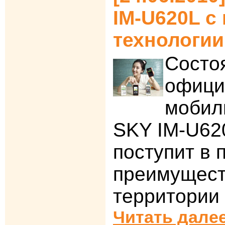
IM-U620L с
технологи
Состо
офици
мобил
SKY IM-U62
поступит в 
преимущест
территории
Читать далее