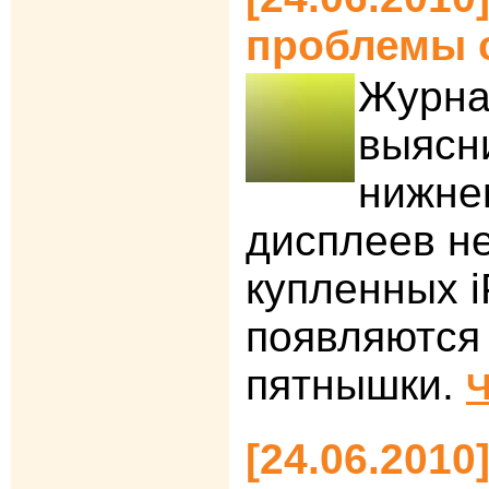
проблемы 
Журна
выясни
нижне
дисплеев н
купленных i
появляются
пятнышки.
Ч
[24.06.201