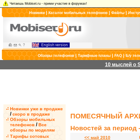
Читаешь Mobiset.ru - прими участие в форумах!
|
|
|
Новинки
Каталог мобильных телефонов
Файлы
Инстр
|
|
|
Обзоры телефонов
Тарифные планы
FAQ
Б/у те
10 мыслей о S
Новинки уже в продаже
/
скоро в продаже
ПОМЕСЯЧНЫЙ АРХИ
Обзоры мобильных
/
телефонов
Все
Новостей за период -
обзоры по моделям
Тарифы сотовых
<< май 2010