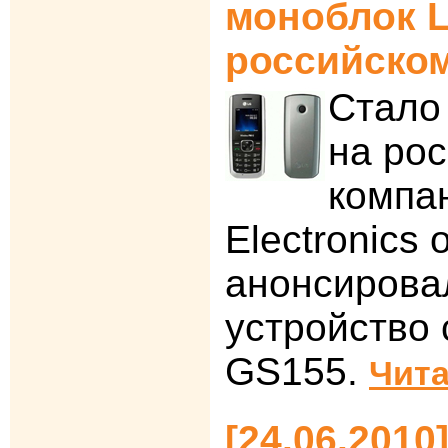
моноблок L
российско
Стало 
на ро
компа
Electronics
анонсирова
устройство 
GS155.
Чита
[24.06.201