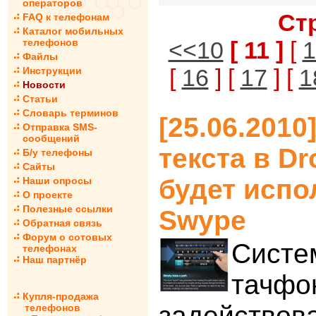
операторов
Ст
FAQ к телефонам
Каталог мобильных
телефонов
<<10
[ 11 ]
[
1
Файлы
[
16
] [
17
] [
1
Инструкции
Новости
Статьи
Словарь терминов
[25.06.2010
Отправка SMS-
сообщений
текста в Dr
Б/у телефоны
Сайты
будет испо
Наши опросы
О проекте
Полезные ссылки
Swype
Обратная связь
Форум о сотовых
Систе
телефонах
Наш партнёр
тачфо
Купля-продажа
задействов
телефонов