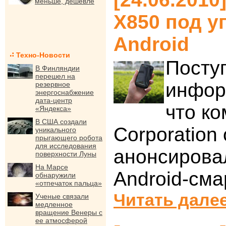
меньше, дешевле
X850 под 
Android
Техно-Новости
Посту
В Финляндии
перешел на
инфор
резервное
энергоснабжение
дата-центр
что к
«Яндекса»
В США создали
Corporation
уникального
прыгающего робота
для исследования
анонсирова
поверхности Луны
На Марсе
Android-сма
обнаружили
«отпечаток пальца»
Читать далее
Ученые связали
медленное
вращение Венеры с
ее атмосферой