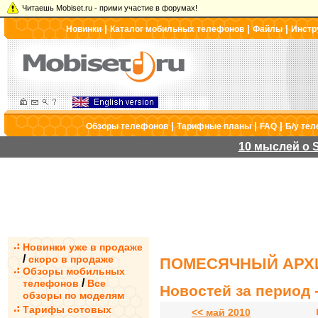
Читаешь Mobiset.ru - прими участие в форумах!
|
|
|
Новинки
Каталог мобильных телефонов
Файлы
Инстр
|
|
|
Обзоры телефонов
Тарифные планы
FAQ
Б/у те
10 мыслей о S
Новинки уже в продаже
/
скоро в продаже
ПОМЕСЯЧНЫЙ АРХИ
Обзоры мобильных
/
телефонов
Все
Новостей за период -
обзоры по моделям
Тарифы сотовых
<< май 2010