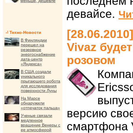
последнем н
меньше, дешевле
девайсе.
Чи
[28.06.2010
Техно-Новости
В Финляндии
Vivaz буде
перешел на
резервное
энергоснабжение
розовом
дата-центр
«Яндекса»
Компа
В США создали
уникального
прыгающего робота
Ericss
для исследования
поверхности Луны
выпус
На Марсе
обнаружили
«отпечаток пальца»
версию свое
Ученые связали
медленное
смартфона V
вращение Венеры с
ее атмосферой