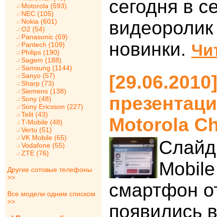
сегодня в с
Motorola (593)
NEC (105)
Nokia (601)
видеоролик
O2 (54)
Panasonic (69)
новинки.
Pantech (109)
Чи
Philips (190)
Sagem (188)
Samsung (1144)
Sanyo (57)
[29.06.2010
Sharp (73)
Siemens (138)
презентац
Sony (48)
Sony Ericsson (227)
Telit (43)
Motorola C
T-Mobile (48)
Vertu (51)
VK Mobile (65)
Слайд
Vodafone (55)
ZTE (76)
Mobile
Другие сотовые телефоны
>>
смартфон от
Все модели одним списком
>>
появились в