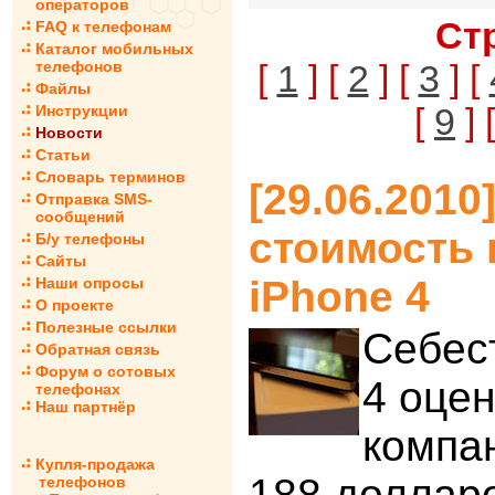
операторов
Ст
FAQ к телефонам
Каталог мобильных
телефонов
[
1
] [
2
] [
3
] [
Файлы
[
9
] 
Инструкции
Новости
Статьи
Словарь терминов
[29.06.2010
Отправка SMS-
сообщений
стоимость
Б/у телефоны
Сайты
iPhone 4
Наши опросы
О проекте
Полезные ссылки
Себес
Обратная связь
Форум о сотовых
4 оце
телефонах
Наш партнёр
компан
Купля-продажа
188 доллар
телефонов