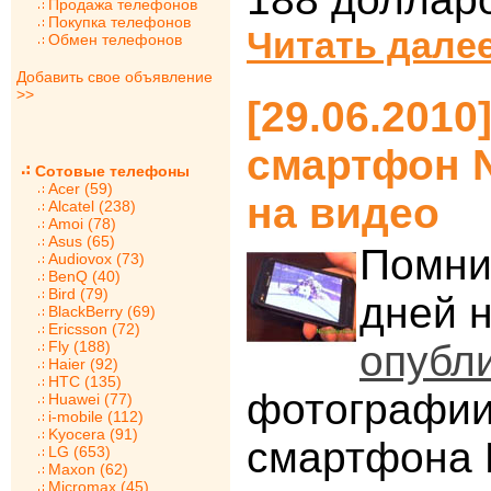
Продажа телефонов
Покупка телефонов
Читать далее
Обмен телефонов
Добавить свое объявление
>>
[29.06.201
смартфон N
Сотовые телефоны
Acer (59)
на видео
Alcatel (238)
Amoi (78)
Asus (65)
Помни
Audiovox (73)
BenQ (40)
Bird (79)
дней 
BlackBerry (69)
Ericsson (72)
Fly (188)
опубл
Haier (92)
HTC (135)
фотографии
Huawei (77)
i-mobile (112)
Kyocera (91)
смартфона N
LG (653)
Maxon (62)
Micromax (45)