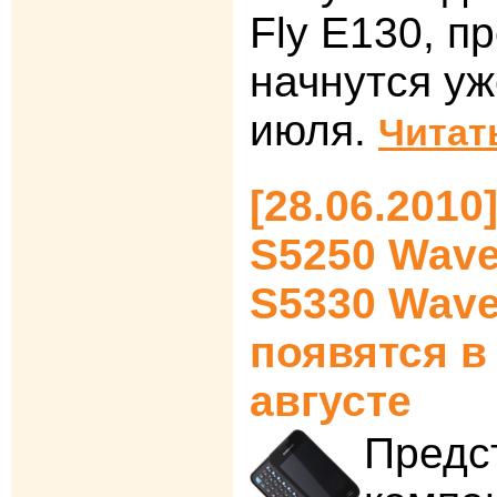
Fly E130, п
начнутся уж
июля.
Читат
[28.06.201
S5250 Wave
S5330 Wave
появятся в
августе
Предс