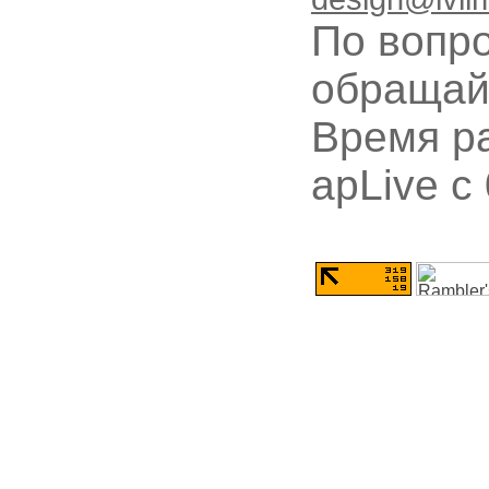
По вопр
обращай
Время ра
apLive c