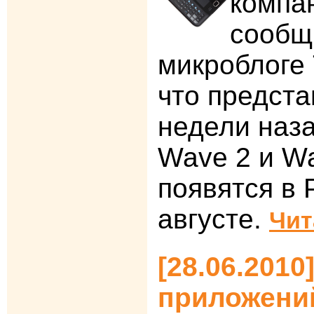
компа
сообщ
микроблоге T
что предст
недели наз
Wave 2 и Wa
появятся в 
августе.
Чит
[28.06.2010
приложений