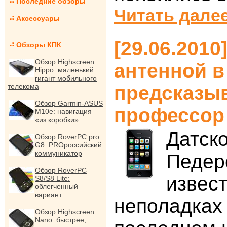
Последние обзоры
Читать далее
Аксессуары
[29.06.2010
Обзоры КПК
Обзор Highscreen
антенной в
Hippo: маленький
гигант мобильного
телекома
предсказыв
Обзор Garmin-ASUS
профессор
M10e: навигация
«из коробки»
Датск
Обзор RoverPC pro
G8: PROроссийский
коммуникатор
Педер
Обзор RoverPC
извес
S8/S8 Lite:
облегченный
вариант
неполадках 
Обзор Highscreen
Nano: быстрее,