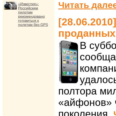
Читать далее
«Известия»:
Российским
пилотам
рекомендовано
[28.06.2010
готовиться к
полетам без GPS
проданных 
В субб
сообщал
компан
удалос
полтора ми
«айфонов» 
поколения.