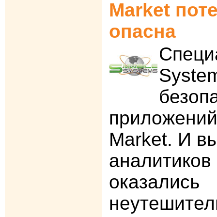
Market пот
опасна
Специ
Syste
безоп
приложений 
Market. И в
аналитиков
оказались
неутешител