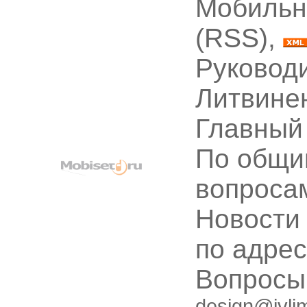
Мобильн
(RSS),
Руководи
Литвине
Главный
По общи
вопроса
Новости
по адре
Вопрос
design@ivli