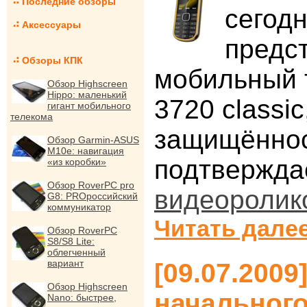
Последние обзоры
сегод
Аксессуары
предс
Обзоры КПК
мобильный 
Обзор Highscreen
Hippo: маленький
3720 classi
гигант мобильного
телекома
защищённос
Обзор Garmin-ASUS
M10e: навигация
подтвержда
«из коробки»
Обзор RoverPC pro
видеоролик
G8: PROроссийский
коммуникатор
Читать далее
Обзор RoverPC
S8/S8 Lite:
облегченный
вариант
[09.07.200
Обзор Highscreen
начального
Nano: быстрее,