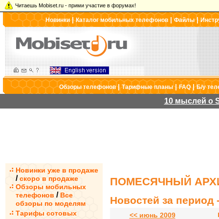
Читаешь Mobiset.ru - прими участие в форумах!
|
|
|
Новинки
Каталог мобильных телефонов
Файлы
Инстр
|
|
|
Обзоры телефонов
Тарифные планы
FAQ
Б/у те
10 мыслей о S
Новинки уже в продаже
/
скоро в продаже
ПОМЕСЯЧНЫЙ АРХИ
Обзоры мобильных
/
телефонов
Все
Новостей за период -
обзоры по моделям
Тарифы сотовых
<< июнь 2009