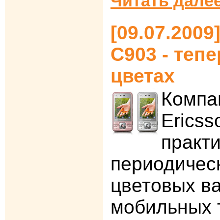
Читать далее
[09.07.2009
C903 - теп
цветах
Компа
Erics
практ
периодичес
цветовых в
мобильных 