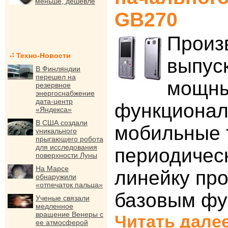
меньше, дешевле
GB270
Произ
Техно-Новости
выпус
В Финляндии
перешел на
мощн
резервное
энергоснабжение
дата-центр
функциона
«Яндекса»
В США создали
мобильные 
уникального
прыгающего робота
для исследования
периодичес
поверхности Луны
На Марсе
линейку про
обнаружили
«отпечаток пальца»
базовым фу
Ученые связали
медленное
вращение Венеры с
Читать далее
ее атмосферой