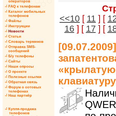
операторов
Ст
FAQ к телефонам
Каталог мобильных
телефонов
<<10
[
11
] [
1
Файлы
16
] [
17
] [
1
Инструкции
Новости
Статьи
Словарь терминов
[09.07.200
Отправка SMS-
сообщений
запатентов
Б/у телефоны
Сайты
«крылатую
Наши опросы
О проекте
Полезные ссылки
клавиатуру
Обратная связь
Форум о сотовых
Налич
телефонах
Наш партнёр
QWERT
Купля-продажа
по-пр
телефонов