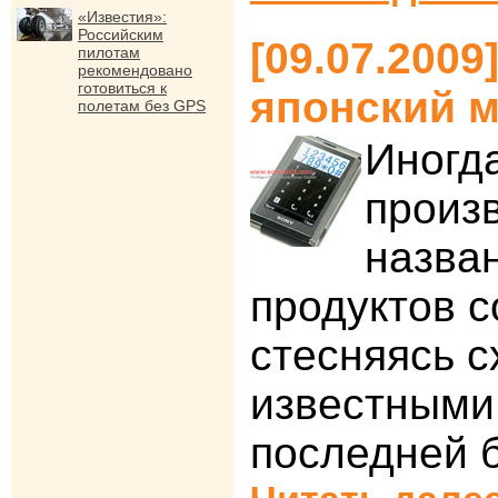
«Известия»:
Российским
[09.07.2009
пилотам
рекомендовано
готовиться к
японский 
полетам без GPS
Иногд
произ
назва
продуктов 
стесняясь с
известными
последней 