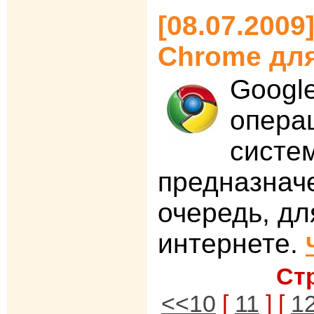
[08.07.2009
Chrome для
Googl
опера
систе
предназнач
очередь, дл
интернете.
Ст
<<10
[
11
] [
1