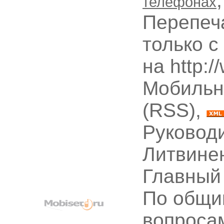
телефонах
Перепеч
только с
на http:
Мобильн
(RSS),
Руководи
Литвине
Главный
По общи
вопроса