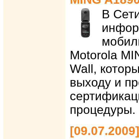
В Сет
инфор
мобил
Motorola MI
Wall, которы
выходу и п
сертифика
процедуры.
[09.07.200