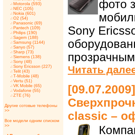
фото 
Motorola (593)
NEC (105)
Nokia (601)
мобил
O2 (54)
Panasonic (69)
Sony Ericsso
Pantech (109)
Philips (190)
Sagem (188)
оборудован
Samsung (1144)
Sanyo (57)
Sharp (73)
прозрачным
Siemens (138)
Sony (48)
Sony Ericsson (227)
Читать далее
Telit (43)
T-Mobile (48)
Vertu (51)
[09.07.2009
VK Mobile (65)
Vodafone (55)
ZTE (76)
Сверхпрочн
Другие сотовые телефоны
>>
classic – 
Все модели одним списком
>>
Компа