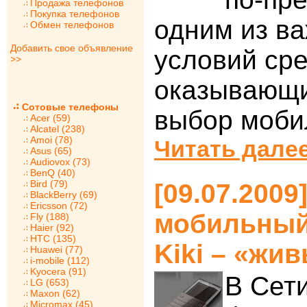
Продажа телефонов
Покупка телефонов
одним из в
Обмен телефонов
Добавить свое объявление
условий ср
>>
оказывающи
Сотовые телефоны
выбор моби
Acer (59)
Alcatel (238)
Amoi (78)
Читать далее
Asus (65)
Audiovox (73)
BenQ (40)
Bird (79)
[09.07.200
BlackBerry (69)
Ericsson (72)
мобильный
Fly (188)
Haier (92)
HTC (135)
Kiki – «жи
Huawei (77)
i-mobile (112)
Kyocera (91)
В Сет
LG (653)
Maxon (62)
Micromax (45)