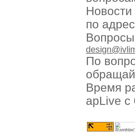
Новости
по адре
Вопрос
design@ivli
По вопр
обращай
Время ра
apLive c