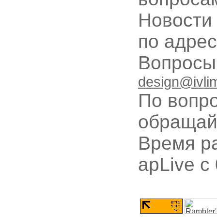
Новости
по адре
Вопрос
design@ivli
По вопр
обращай
Время ра
apLive c