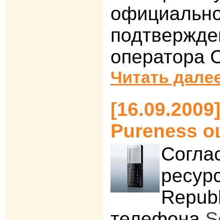
официальн
подтвержде
оператора 
Читать далее
[16.09.2009
Pureness о
Согла
ресур
Republ
телефона
S