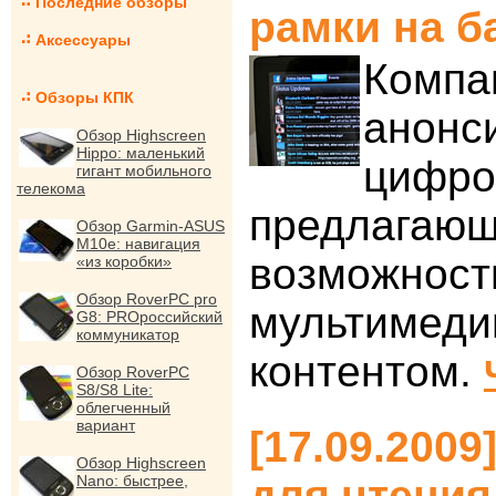
Последние обзоры
рамки на б
Аксессуары
Компа
Обзоры КПК
анонс
Обзор Highscreen
Hippo: маленький
цифро
гигант мобильного
телекома
предлагающ
Обзор Garmin-ASUS
M10e: навигация
возможности
«из коробки»
Обзор RoverPC pro
мультимед
G8: PROроссийский
коммуникатор
контентом.
Обзор RoverPC
S8/S8 Lite:
облегченный
вариант
[17.09.2009
Обзор Highscreen
Nano: быстрее,
для чтения