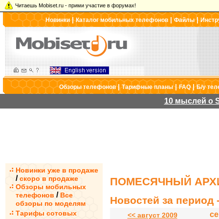
Читаешь Mobiset.ru - прими участие в форумах!
|
|
|
Новинки
Каталог мобильных телефонов
Файлы
Инстр
|
|
|
Обзоры телефонов
Тарифные планы
FAQ
Б/у те
10 мыслей о S
Новинки уже в продаже
/
скоро в продаже
ПОМЕСЯЧНЫЙ АРХИ
Обзоры мобильных
/
телефонов
Все
Новостей за период -
обзоры по моделям
Тарифы сотовых
се
<< август 2009