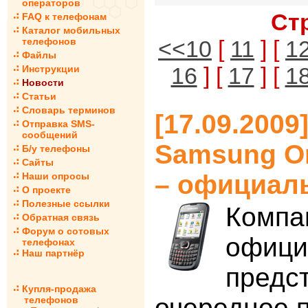
операторов
Ст
FAQ к телефонам
Каталог мобильных
телефонов
<<10
[
11
] [
1
Файлы
16
] [
17
] [
1
Инструкции
Новости
Статьи
Словарь терминов
[17.09.200
Отправка SMS-
сообщений
Samsung O
Б/у телефоны
Сайты
– официал
Наши опросы
О проекте
Полезные ссылки
Компа
Обратная связь
Форум о сотовых
офици
телефонах
Наш партнёр
предс
Купля-продажа
очередное 
телефонов