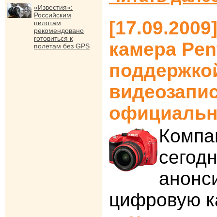
«Известия»:
Российским
[17.09.200
пилотам
рекомендовано
готовиться к
камера Pen
полетам без GPS
поддержко
видеозапис
официаль
Компа
сегод
анонс
цифровую к