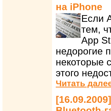
на iPhone
Если A
тем, ч
App S
недорогие п
некоторые с
этого недос
Читать далее
[16.09.2009
Bluetooth-