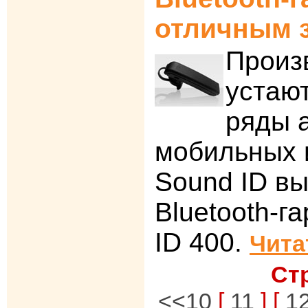
отличным 
Произ
устаю
ряды 
мобильных 
Sound ID в
Bluetooth-г
ID 400.
Чита
Ст
<<10
[
11
] [
1