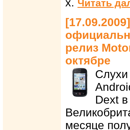
x.
Читать да
[17.09.2009
официальн
релиз Motor
октябре
Слухи
Androi
Dext в
Великобрит
месяце пол