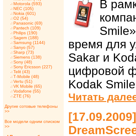
В рам
Motorola (593)
NEC (105)
Nokia (601)
компан
O2 (54)
Panasonic (69)
Smile»
Pantech (109)
Philips (190)
Sagem (188)
время для 
Samsung (1144)
Sanyo (57)
Sharp (73)
Sakar и Kod
Siemens (138)
Sony (48)
Sony Ericsson (227)
цифровой ф
Telit (43)
T-Mobile (48)
Kodak Smile
Vertu (51)
VK Mobile (65)
Vodafone (55)
Читать далее
ZTE (76)
Другие сотовые телефоны
>>
[17.09.2009
Все модели одним списком
DreamScre
>>