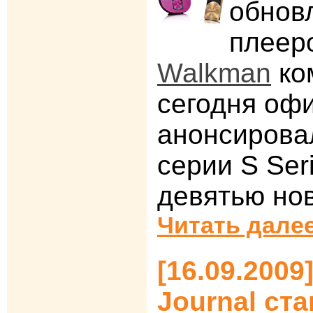
обнов
плеер
Walkman
ко
сегодня оф
анонсирова
серии S Ser
девятью но
Читать далее
[16.09.2009]
Journal ст