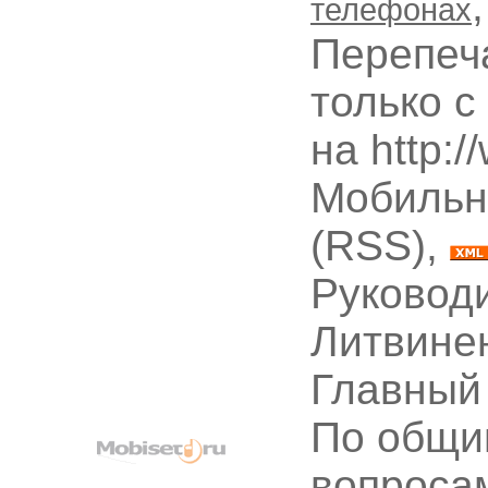
телефонах
Перепеч
только с
на http:
Мобильн
(RSS),
Руководи
Литвине
Главный
По общи
вопроса