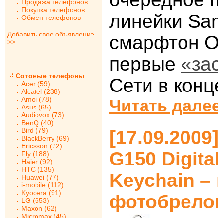
Продажа телефонов
Покупка телефонов
линейки Sa
Обмен телефонов
Добавить свое объявление
смарфтон O
>>
первые
«за
Сотовые телефоны
Сети в конц
Acer (59)
Alcatel (238)
Amoi (78)
Читать далее
Asus (65)
Audiovox (73)
BenQ (40)
Bird (79)
[17.09.200
BlackBerry (69)
Ericsson (72)
G150 Digita
Fly (188)
Haier (92)
HTC (135)
Keychain –
Huawei (77)
i-mobile (112)
Kyocera (91)
фотобрело
LG (653)
Maxon (62)
Micromax (45)