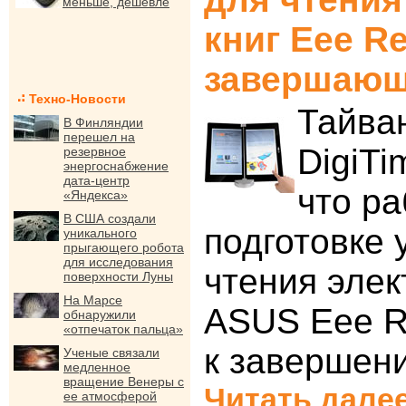
меньше, дешевле
книг Eee Re
завершающ
Техно-Новости
Тайва
В Финляндии
перешел на
DigiTi
резервное
энергоснабжение
дата-центр
что ра
«Яндекса»
В США создали
подготовке 
уникального
прыгающего робота
для исследования
чтения элек
поверхности Луны
На Марсе
ASUS Eee R
обнаружили
«отпечаток пальца»
к завершен
Ученые связали
медленное
вращение Венеры с
Читать далее
ее атмосферой