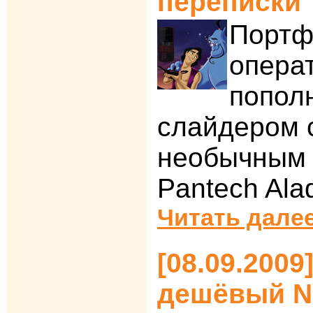
переписки
Портф
опера
попол
слайдером 
необычным 
Pantech Ala
Читать далее
[08.09.2009
дешёвый No