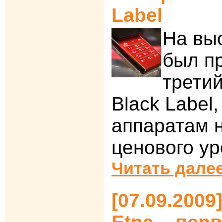
Label
На выс
был п
трети
Black Label
аппаратам 
ценового ур
Читать далее
[07.09.2009