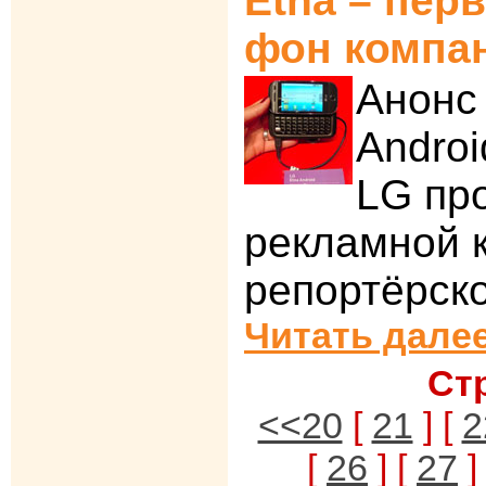
Etna – пер
фон компа
Анонс
Andro
LG пр
рекламной 
репортёрск
Читать далее
Ст
<<20
[
21
] [
2
[
26
] [
27
]