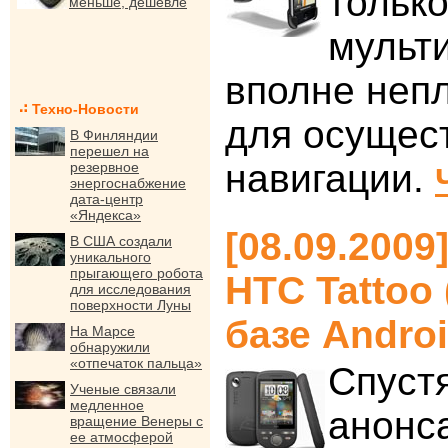
тольк
меньше, дешевле
мульт
вполне неп
Техно-Новости
для осущес
В Финляндии
перешел на
навигации.
резервное
энергоснабжение
дата-центр
«Яндекса»
[08.09.200
В США создали
уникального
прыгающего робота
HTC Tattoo 
для исследования
поверхности Луны
базе Andro
На Марсе
обнаружили
«отпечаток пальца»
Спуст
Ученые связали
медленное
анонс
вращение Венеры с
ее атмосферой