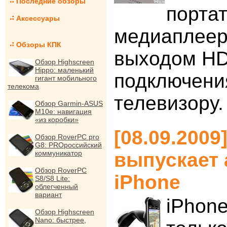
Последние обзоры
порта
Аксессуары
медиаплеер
Обзоры КПК
выходом HD
Обзор Highscreen
Hippo: маленький
подключени
гигант мобильного
телекома
телевизору.
Обзор Garmin-ASUS
M10e: навигация
«из коробки»
[08.09.2009
Обзор RoverPC pro
G8: PROроссийский
коммуникатор
выпускает 
Обзор RoverPC
iPhone
S8/S8 Lite:
облегченный
вариант
iPhone
Обзор Highscreen
Nano: быстрее,