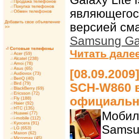
Продажа телефонов
Покупка телефонов
являющегос
Обмен телефонов
Добавить свое объявление
версией см
>>
Samsung Ga
Сотовые телефоны
Читать далее
Acer (59)
Alcatel (238)
Amoi (78)
Asus (65)
[08.09.200
Audiovox (73)
BenQ (40)
Bird (79)
SCH-W860 
BlackBerry (69)
Ericsson (72)
официаль
Fly (188)
Haier (92)
HTC (135)
Мобил
Huawei (77)
i-mobile (112)
Kyocera (91)
Samsu
LG (653)
Maxon (62)
Micromax (45)