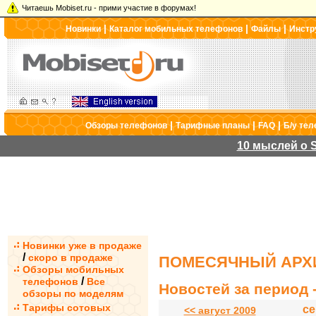
Читаешь Mobiset.ru - прими участие в форумах!
|
|
|
Новинки
Каталог мобильных телефонов
Файлы
Инстр
|
|
|
Обзоры телефонов
Тарифные планы
FAQ
Б/у те
10 мыслей о S
Новинки уже в продаже
/
скоро в продаже
ПОМЕСЯЧНЫЙ АРХИ
Обзоры мобильных
/
телефонов
Все
Новостей за период -
обзоры по моделям
Тарифы сотовых
се
<< август 2009