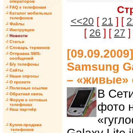
операторов
Ст
FAQ к телефонам
Каталог мобильных
телефонов
<<20
[
21
] [
2
Файлы
[
26
] [
27
]
Инструкции
Новости
Статьи
Словарь терминов
[09.09.2009
Отправка SMS-
сообщений
Samsung Ga
Б/у телефоны
Сайты
– «живые» 
Наши опросы
О проекте
Полезные ссылки
В Сет
Обратная связь
Форум о сотовых
фото 
телефонах
Наш партнёр
«гугл
Купля-продажа
Galaxy Lite 
телефонов