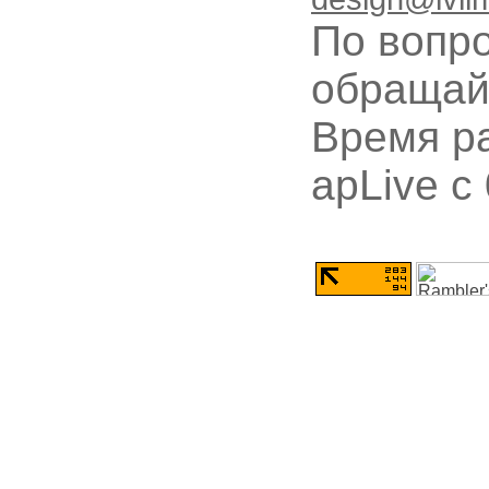
По вопр
обращай
Время ра
apLive c