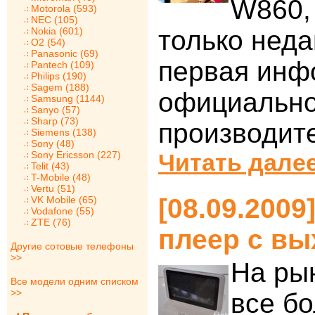
W860,
Motorola (593)
NEC (105)
Nokia (601)
только нед
O2 (54)
Panasonic (69)
первая инф
Pantech (109)
Philips (190)
Sagem (188)
официально
Samsung (1144)
Sanyo (57)
Sharp (73)
производит
Siemens (138)
Sony (48)
Sony Ericsson (227)
Читать далее
Telit (43)
T-Mobile (48)
Vertu (51)
[08.09.2009
VK Mobile (65)
Vodafone (55)
ZTE (76)
плеер с в
Другие сотовые телефоны
>>
На ры
Все модели одним списком
>>
все б