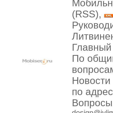
Мобильн
(RSS),
Руководи
Литвине
Главный
По общи
вопроса
Новости
по адре
Вопрос
design@ivli