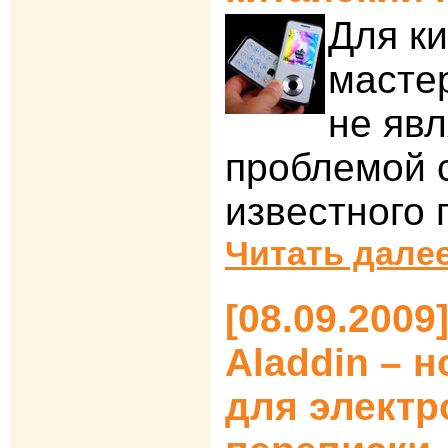
Для к
масте
не явл
проблемой 
известного 
Читать далее
[08.09.2009
Aladdin – 
для электр