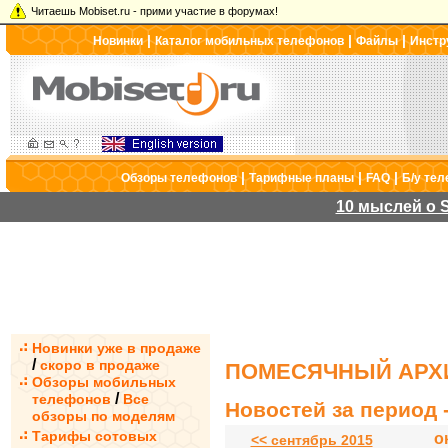
Читаешь Mobiset.ru - прими участие в форумах!
|
|
|
Новинки
Каталог мобильных телефонов
Файлы
Инстр
|
|
|
Обзоры телефонов
Тарифные планы
FAQ
Б/у те
10 мыслей о S
Новинки уже в продаже
/
скоро в продаже
ПОМЕСЯЧНЫЙ АРХИ
Обзоры мобильных
/
телефонов
Все
Новостей за период -
обзоры по моделям
Тарифы сотовых
о
<< сентябрь 2015