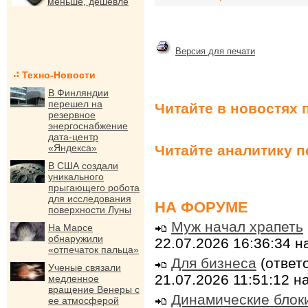
меньше, дешевле
Версия для печати
Техно-Новости
В Финляндии
перешел на
Читайте в новостях 
резервное
энергоснабжение
дата-центр
Читайте аналитику 
«Яндекса»
В США создали
уникального
прыгающего робота
для исследования
НА ФОРУМЕ
поверхности Луны
Муж начал храпеть
На Марсе
обнаружили
22.07.2026 16:36:34 
«отпечаток пальца»
Для бизнеса
(ответо
Ученые связали
21.07.2026 11:51:12 
медленное
вращение Венеры с
Динамические блок
ее атмосферой