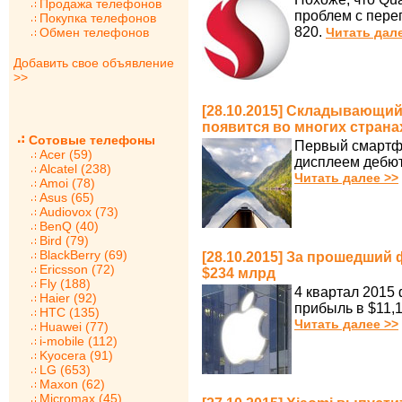
Продажа телефонов
проблем с пере
Покупка телефонов
820.
Обмен телефонов
Читать дал
Добавить свое объявление
>>
[28.10.2015] Складывающий
появится во многих стран
Сотовые телефоны
Первый смартф
Acer (59)
дисплеем дебют
Alcatel (238)
Читать далее >>
Amoi (78)
Asus (65)
Audiovox (73)
BenQ (40)
Bird (79)
BlackBerry (69)
[28.10.2015] За прошедший
Ericsson (72)
$234 млрд
Fly (188)
4 квартал 2015
Haier (92)
прибыль в $11,1
HTC (135)
Читать далее >>
Huawei (77)
i-mobile (112)
Kyocera (91)
LG (653)
Maxon (62)
Micromax (45)