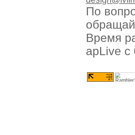
По вопр
обращай
Время ра
apLive c