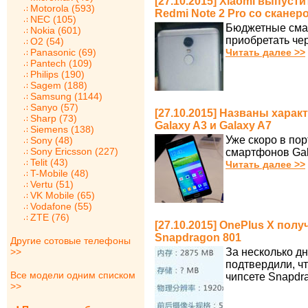
[27.10.2015] Xiaomi выпус
Motorola (593)
Redmi Note 2 Pro со сканер
NEC (105)
Бюджетные сма
Nokia (601)
приобретать че
O2 (54)
Panasonic (69)
Читать далее >>
Pantech (109)
Philips (190)
Sagem (188)
Samsung (1144)
Sanyo (57)
[27.10.2015] Названы хара
Sharp (73)
Galaxy A3 и Galaxy A7
Siemens (138)
Уже скоро в по
Sony (48)
Sony Ericsson (227)
смартфонов Gala
Telit (43)
Читать далее >>
T-Mobile (48)
Vertu (51)
VK Mobile (65)
Vodafone (55)
ZTE (76)
[27.10.2015] OnePlus X пол
Snapdragon 801
Другие сотовые телефоны
>>
За несколько д
подтвердили, ч
Все модели одним списком
чипсете Snapdr
>>