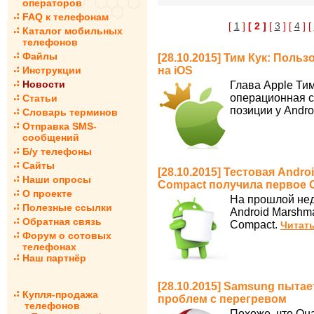
операторов
FAQ к телефонам
[
1
]
[ 2 ]
[
3
] [
4
] [
Каталог мобильных
телефонов
Файлы
[28.10.2015] Тим Кук: Поль
Инструкции
на iOS
Новости
Глава Apple Тим
операционная с
Статьи
позиции у Andro
Словарь терминов
Отправка SMS-
сообщений
Б/у телефоны
Сайты
[28.10.2015] Тестовая Andro
Наши опросы
Compact получила первое 
О проекте
На прошлой нед
Полезные ссылки
Android Marshm
Обратная связь
Compact.
Читать
Форум о сотовых
телефонах
Наш партнёр
[28.10.2015] Samsung пытае
Купля-продажа
проблем с перегревом
телефонов
Похоже, что Qua