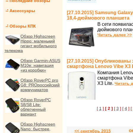
Последние обзоры
Аксессуары
[27.10.2015] Samsung Galax
18,4-дюймового планшета
В сети появила
Обзоры КПК
дюймового план
Читать далее >>
Обзор Highscreen
Hippo: маленький
гигант мобильного
телекома
Обзор Garmin-ASUS
[27.10.2015] Опубликованы
M10e: навигация
смартфона Lenovo Vibe X3 L
«из коробки»
Компания Lenov
смартфона Vibe
Обзор RoverPC pro
X3 Lite.
Читать д
G8: PROроссийский
коммуникатор
Обзор RoverPC
S8/S8 Lite:
[
1
]
[ 2 ]
[
3
] [
4
] [
облегченный
вариант
Обзор Highscreen
Nano: быстрее,
о
<< сентябрь 2015