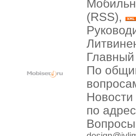
Мобильн
(RSS),
Руководи
Литвине
Главный
По общи
вопроса
Новости
по адре
Вопрос
design@ivli