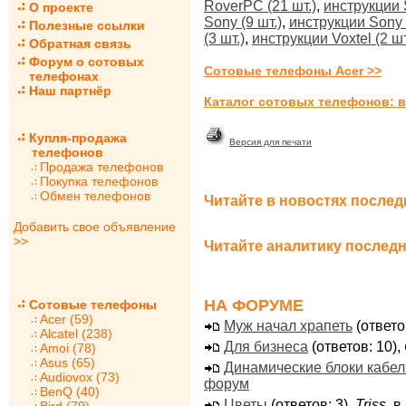
RoverPC (21 шт.)
,
инструкции 
О проекте
Sony (9 шт.)
,
инструкции Sony E
Полезные ссылки
(3 шт.)
,
инструкции Voxtel (2 шт
Обратная связь
Форум о сотовых
Сотовые телефоны Acer >>
телефонах
Наш партнёр
Каталог сотовых телефонов: в
Купля-продажа
Версия для печати
телефонов
Продажа телефонов
Покупка телефонов
Обмен телефонов
Читайте в новостях послед
Добавить свое объявление
>>
Читайте аналитику последн
НА ФОРУМЕ
Сотовые телефоны
Acer (59)
Муж начал храпеть
(ответо
Alcatel (238)
Для бизнеса
(ответов: 10),
Amoi (78)
Asus (65)
Динамические блоки кабе
Audiovox (73)
форум
BenQ (40)
Цветы
(ответов: 3),
Triss
, 