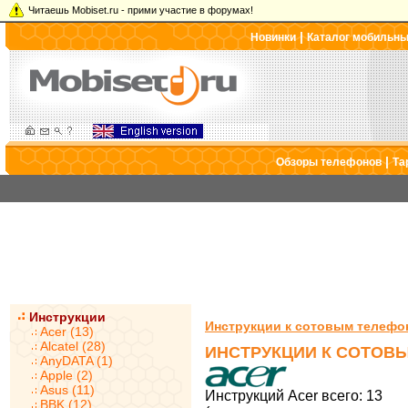
Читаешь Mobiset.ru - прими участие в форумах!
|
Новинки
Каталог мобильн
|
Обзоры телефонов
Та
Инструкции
Инструкции к сотовым телефо
Acer (13)
Alcatel (28)
ИНСТРУКЦИИ К СОТОВ
AnyDATA (1)
Apple (2)
Asus (11)
Инструкций Acer всего: 13
BBK (12)