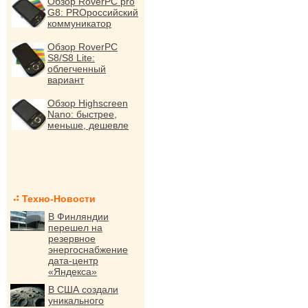
Обзор RoverPC pro
G8: PROроссийский
коммуникатор
Обзор RoverPC
S8/S8 Lite:
облегченный
вариант
Обзор Highscreen
Nano: быстрее,
меньше, дешевле
Техно-Новости
В Финляндии
перешел на
резервное
энергоснабжение
дата-центр
«Яндекса»
В США создали
уникального