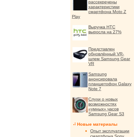
рассекречены
характеристики
смартфона Moto Z
Play
Выручка HTC
выросла на 27%
Представлен
обновлённый VR-
шлем Samsung Gear
VR
Samsung
анонсировала
планшетофон Galaxy
Note 7
Слухи о новых
возможностях
«умных» часов
Samsung Gear S3
Новые материалы
Опыт эксплуатации
смартфона Sony