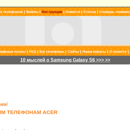
|
|
|
|
|
ых телефонов
Файлы
Инструкции
Новости
Статьи
Словарь термино
|
|
|
|
|
|
рифные планы
FAQ
Б/у телефоны
Сайты
Наши опросы
О проекте
10 мыслей о Samsung Galaxy S6 >>> >>
:
нам
ЫМ ТЕЛЕФОНАМ ACER