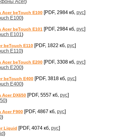
ефоны Acer
)
[PDF, 2984 кб,
рус
]
 Acer beTouch E100
ouch E100
)
[PDF, 2984 кб,
рус
]
 Acer beTouch E101
ouch E101
)
[PDF, 1822 кб,
рус
]
r beTouch E110
ouch E110
)
[PDF, 3308 кб,
рус
]
 Acer beTouch E200
ouch E200
)
[PDF, 3818 кб,
рус
]
r beTouch E400
ouch E400
)
[PDF, 5557 кб,
рус
]
 Acer DX650
650
)
[PDF, 4867 кб,
рус
]
 Acer F900
0
)
[PDF, 4074 кб,
рус
]
r Liquid
id
)