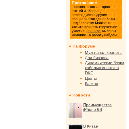
Приглашаем
...новостников, авторов
статей и обзоров,
переводчиков, других
специалистов для работы
над проектом Mobiset.ru.
Хотите принять творческое
участие -
пишите
, было бы
желание - а работу найдём.
На форуме
Муж начал храпеть
Для бизнеса
Динамические блоки
кабельных лотков
DKC
Цветы
Казино
Новости
Преимущества
iPhone 6S
В Китае