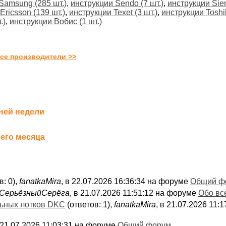
Samsung (285 шт.)
,
инструкции Sendo (7 шт.)
,
инструкции Sie
ricsson (139 шт.)
,
инструкции Texet (3 шт.)
,
инструкции Toshib
.)
,
инструкции Вобис (1 шт.)
се производители >>
ней недели
его месяца
в: 0),
fanatkaMira
, в 22.07.2026 16:36:34 на форуме
Общий ф
СерьёзныйСерёга
, в 21.07.2026 11:51:12 на форуме
Обо вс
льных лотков DKC
(ответов: 1),
fanatkaMira
, в 21.07.2026 11
в 21.07.2026 11:03:31 на форуме
Общий форум