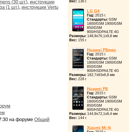
Вес:
136 г.
mens (30 шт.)
,
инструкции
a (1 шт.)
,
инструкции Vertu
LG G4
Год:
2015 г.
Стандарты:
GSM
1800/GSM 1900/GSM
850/GSM
900/HSDPA/LTE 4G
Размеры:
148,9x76,1x9,8 мм
Вес:
155 г.
Huawei P8max
Год:
2015 г.
Стандарты:
GSM
1800/GSM 1900/GSM
850/GSM
900/HSDPA/LTE 4G
Размеры:
182,7x93x6,8 мм
Вес:
228 г.
Huawei P8
Год:
2015 г.
Стандарты:
GSM
1800/GSM 1900/GSM
орум
850/GSM
900/HSDPA/LTE 4G
ем
Размеры:
144,9x72,1x6,4 мм
Вес:
144 г.
:17:30 на форуме
Общий
Xiaomi Mi 4i