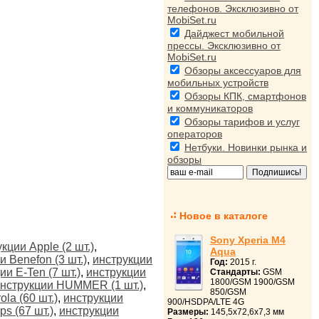
телефонов. Эксклюзивно от
MobiSet.ru
Дайджест мобильной
прессы. Эксклюзивно от
MobiSet.ru
Обзоры аксессуаров для
мобильных устройств
Обзоры КПК, смартфонов
и коммуникаторов
Обзоры тарифов и услуг
операторов
Нетбуки. Новинки рынка и
обзоры
Новое в каталоге
Sony Xperia M4
кции Apple (2 шт.)
,
Aqua
и Benefon (3 шт.)
,
инструкции
Год:
2015 г.
ии E-Ten (7 шт.)
,
инструкции
Стандарты:
GSM
1800/GSM 1900/GSM
нструкции HUMMER (1 шт.)
,
850/GSM
la (60 шт.)
,
инструкции
900/HSDPA/LTE 4G
ps (67 шт.)
,
инструкции
Размеры:
145,5x72,6x7,3 мм