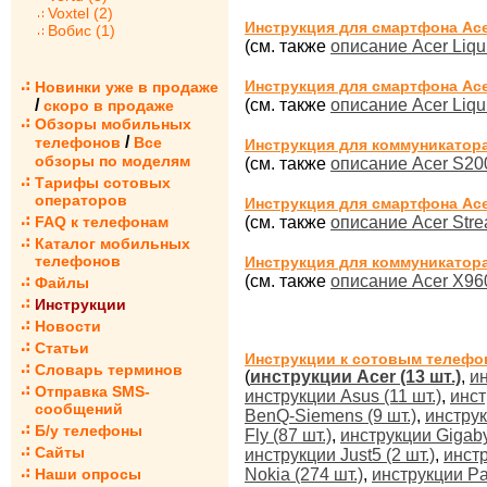
Voxtel (2)
Инструкция для смартфона Acer 
Вобис (1)
(см. также
описание Acer Liqui
Инструкция для смартфона Acer
Новинки уже в продаже
/
(см. также
описание Acer Liqu
скоро в продаже
Обзоры мобильных
/
телефонов
Все
Инструкция для коммуникатора
обзоры по моделям
(см. также
описание Acer S200
Тарифы сотовых
операторов
Инструкция для смартфона Ace
FAQ к телефонам
(см. также
описание Acer Str
Каталог мобильных
телефонов
Инструкция для коммуникатора
(см. также
описание Acer X96
Файлы
Инструкции
Новости
Статьи
Инструкции к сотовым телефо
Словарь терминов
(
инструкции Acer (13 шт.)
,
ин
Отправка SMS-
инструкции Asus (11 шт.)
,
инст
сообщений
BenQ-Siemens (9 шт.)
,
инструк
Б/у телефоны
Fly (87 шт.)
,
инструкции Gigabyt
Сайты
инструкции Just5 (2 шт.)
,
инстр
Наши опросы
Nokia (274 шт.)
,
инструкции Pa