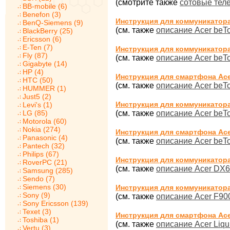
(смотрите также
сотовые тел
BB-mobile (6)
Benefon (3)
Инструкция для коммуникатора
BenQ-Siemens (9)
(см. также
описание Acer beT
BlackBerry (25)
Ericsson (6)
E-Ten (7)
Инструкция для коммуникатора
Fly (87)
(см. также
описание Acer beT
Gigabyte (14)
HP (4)
Инструкция для смартфона Ace
HTC (50)
(см. также
описание Acer beT
HUMMER (1)
Just5 (2)
Инструкция для коммуникатора
Levi's (1)
LG (85)
(см. также
описание Acer beT
Motorola (60)
Nokia (274)
Инструкция для смартфона Ace
Panasonic (4)
(см. также
описание Acer beT
Pantech (32)
Philips (67)
Инструкция для коммуникатора
RoverPC (21)
(см. также
описание Acer DX
Samsung (285)
Sendo (7)
Siemens (30)
Инструкция для коммуникатора
Sony (9)
(см. также
описание Acer F90
Sony Ericsson (139)
Texet (3)
Инструкция для смартфона Ace
Toshiba (1)
(см. также
описание Acer Liqu
Vertu (3)