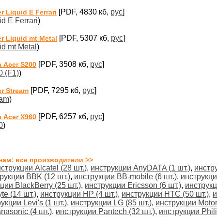
[PDF, 4830 кб,
рус
]
Liquid E Ferrari
d E Ferrari
)
[PDF, 5307 кб,
рус
]
 Liquid mt Metal
id mt Metal
)
[PDF, 3508 кб,
рус
]
 Acer S200
 (F1)
)
[PDF, 7295 кб,
рус
]
r Stream
eam
)
[PDF, 6257 кб,
рус
]
 Acer X960
0
)
нам: все производители >>
струкции Alcatel (28 шт.)
,
инструкции AnyDATA (1 шт.)
,
инстру
рукции BBK (12 шт.)
,
инструкции BB-mobile (6 шт.)
,
инструкци
ции BlackBerry (25 шт.)
,
инструкции Ericsson (6 шт.)
,
инструкц
e (14 шт.)
,
инструкции HP (4 шт.)
,
инструкции HTC (50 шт.)
,
и
укции Levi's (1 шт.)
,
инструкции LG (85 шт.)
,
инструкции Motoro
nasonic (4 шт.)
,
инструкции Pantech (32 шт.)
,
инструкции Phili