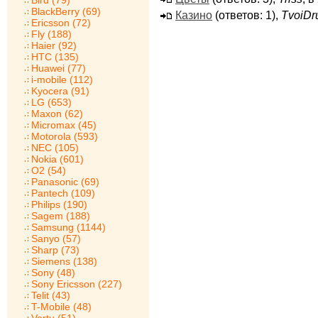
Bird (79)
BlackBerry (69)
Казино
(ответов: 1),
TvoiDr
Ericsson (72)
Fly (188)
Haier (92)
HTC (135)
Huawei (77)
i-mobile (112)
Kyocera (91)
LG (653)
Maxon (62)
Micromax (45)
Motorola (593)
NEC (105)
Nokia (601)
O2 (54)
Panasonic (69)
Pantech (109)
Philips (190)
Sagem (188)
Samsung (1144)
Sanyo (57)
Sharp (73)
Siemens (138)
Sony (48)
Sony Ericsson (227)
Telit (43)
T-Mobile (48)