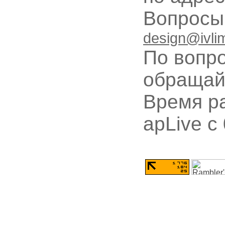
Вопрос
design@ivli
По вопр
обращай
Время ра
apLive c