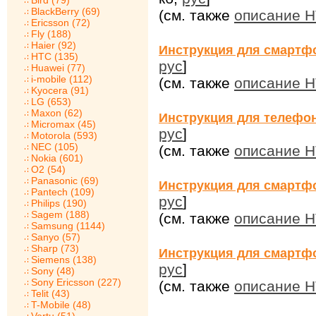
Bird (79)
BlackBerry (69)
(см. также
описание HT
Ericsson (72)
Fly (188)
Haier (92)
Инструкция для смартф
HTC (135)
рус
]
Huawei (77)
i-mobile (112)
(см. также
описание 
Kyocera (91)
LG (653)
Maxon (62)
Инструкция для телефо
Micromax (45)
рус
]
Motorola (593)
NEC (105)
(см. также
описание 
Nokia (601)
O2 (54)
Panasonic (69)
Инструкция для смартф
Pantech (109)
рус
]
Philips (190)
Sagem (188)
(см. также
описание 
Samsung (1144)
Sanyo (57)
Sharp (73)
Инструкция для смартф
Siemens (138)
рус
]
Sony (48)
Sony Ericsson (227)
(см. также
описание 
Telit (43)
T-Mobile (48)