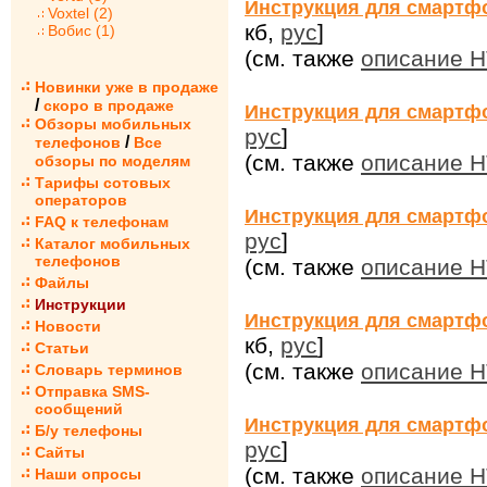
Инструкция для смартфо
Voxtel (2)
кб,
рус
]
Вобис (1)
(см. также
описание H
Новинки уже в продаже
/
скоро в продаже
Инструкция для смартфо
Обзоры мобильных
рус
]
/
телефонов
Все
(см. также
описание H
обзоры по моделям
Тарифы сотовых
операторов
Инструкция для смартфо
FAQ к телефонам
рус
]
Каталог мобильных
телефонов
(см. также
описание H
Файлы
Инструкции
Инструкция для смартфо
Новости
кб,
рус
]
Статьи
(см. также
описание H
Словарь терминов
Отправка SMS-
сообщений
Инструкция для смартф
Б/у телефоны
рус
]
Сайты
(см. также
описание 
Наши опросы