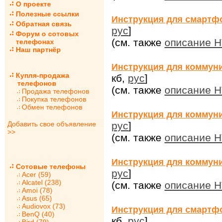
О проекте
Полезные ссылки
Инструкция для смартфо
Обратная связь
рус
]
Форум о сотовых
(см. также
описание H
телефонах
Наш партнёр
Инструкция для коммуни
Купля-продажа
кб,
рус
]
телефонов
(см. также
описание H
Продажа телефонов
Покупка телефонов
Обмен телефонов
Инструкция для коммун
Добавить свое объявление
рус
]
>>
(см. также
описание 
Инструкция для коммуни
Сотовые телефоны
рус
]
Acer (59)
Alcatel (238)
(см. также
описание H
Amoi (78)
Asus (65)
Audiovox (73)
Инструкция для смартфо
BenQ (40)
кб,
рус
]