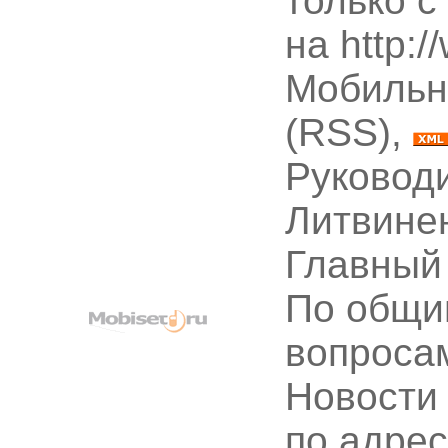
только с
на http:
Мобильн
(RSS),
Руководи
Литвине
Главный
По общи
вопроса
Новости
по адре