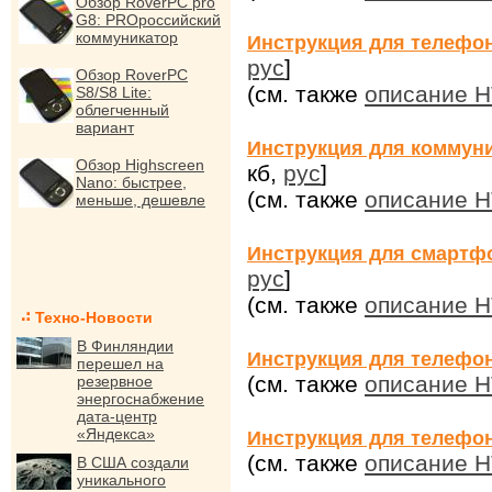
Обзор RoverPC pro
G8: PROроссийский
коммуникатор
Инструкция для телефо
рус
]
Обзор RoverPC
(см. также
описание 
S8/S8 Lite:
облегченный
вариант
Инструкция для коммун
Обзор Highscreen
кб,
рус
]
Nano: быстрее,
(см. также
описание 
меньше, дешевле
Инструкция для смартф
рус
]
(см. также
описание H
Техно-Новости
В Финляндии
Инструкция для телефо
перешел на
(см. также
описание 
резервное
энергоснабжение
дата-центр
«Яндекса»
Инструкция для телефо
(см. также
описание 
В США создали
уникального