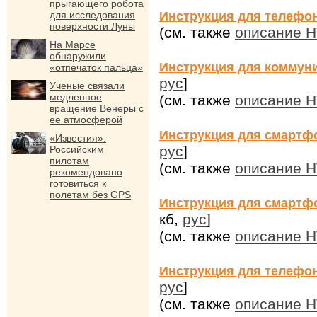
прыгающего робота
для исследования
Инструкция для телефо
поверхности Луны
(см. также
описание 
На Марсе
обнаружили
Инструкция для коммун
«отпечаток пальца»
рус
]
Ученые связали
медленное
(см. также
описание 
вращение Венеры с
ее атмосферой
Инструкция для смартфо
«Известия»:
рус
]
Российским
пилотам
(см. также
описание H
рекомендовано
готовиться к
полетам без GPS
Инструкция для смартфо
кб,
рус
]
(см. также
описание H
Инструкция для телефо
рус
]
(см. также
описание H