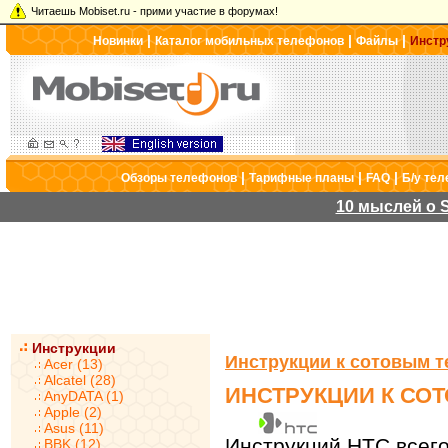
Читаешь Mobiset.ru - прими участие в форумах!
|
|
|
Новинки
Каталог мобильных телефонов
Файлы
Инстр
|
|
|
Обзоры телефонов
Тарифные планы
FAQ
Б/у те
10 мыслей о S
Инструкции
Инструкции к сотовым 
Acer (13)
Alcatel (28)
ИНСТРУКЦИИ К СО
AnyDATA (1)
Apple (2)
Asus (11)
Инструкций HTC всего
BBK (12)