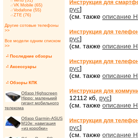
Vertu (51)
Инструкция для смартф
VK Mobile (65)
рус
]
Vodafone (55)
ZTE (76)
(см. также
описание 
Другие сотовые телефоны
>>
Инструкция для телефо
рус
]
Все модели одним списком
(см. также
описание 
>>
Последние обзоры
Инструкция для телефо
Аксессуары
рус
]
(см. также
описание 
Обзоры КПК
Инструкция для коммуни
Обзор Highscreen
12112 кб,
рус
]
Hippo: маленький
гигант мобильного
(см. также
описание H
телекома
Обзор Garmin-ASUS
Инструкция для телефо
M10e: навигация
рус
]
«из коробки»
(см. также
описание 