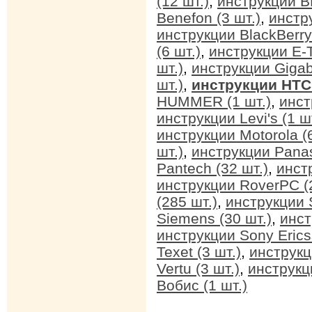
(12 шт.)
,
инструкции BB
Benefon (3 шт.)
,
инстр
инструкции BlackBerry 
(6 шт.)
,
инструкции E-T
шт.)
,
инструкции Gigab
шт.)
,
инструкции HTC 
HUMMER (1 шт.)
,
инст
инструкции Levi's (1 ш
инструкции Motorola (
шт.)
,
инструкции Panas
Pantech (32 шт.)
,
инстр
инструкции RoverPC (2
(285 шт.)
,
инструкции 
Siemens (30 шт.)
,
инст
инструкции Sony Erics
Texet (3 шт.)
,
инструкц
Vertu (3 шт.)
,
инструкци
Вобис (1 шт.)