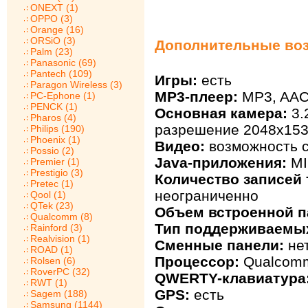
ONEXT (1)
OPPO (3)
Orange (16)
ORSiO (3)
Дополнительные воз
Palm (23)
Panasonic (69)
Pantech (109)
Игры:
есть
Paragon Wireless (3)
MP3-плеер:
MP3, AA
PC-Ephone (1)
PENCK (1)
Основная камера:
3.
Pharos (4)
разрешение 2048х153
Philips (190)
Phoenix (1)
Видео:
возможность с
Possio (2)
Java-приложения:
MI
Premier (1)
Prestigio (3)
Количество записей 
Pretec (1)
неограниченно
Qool (1)
QTek (23)
Объем встроенной п
Qualcomm (8)
Тип поддерживаемых
Rainford (3)
Realvision (1)
Сменные панели:
не
ROAD (1)
Процессор:
Qualcom
Rolsen (6)
RoverPC (32)
QWERTY-клавиатура
RWT (1)
GPS:
есть
Sagem (188)
Samsung (1144)