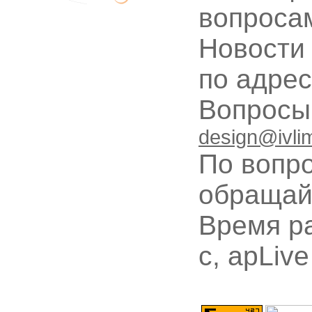
вопроса
Новости
по адре
Вопрос
design@ivli
По вопр
обращай
Время ра
с, apLive