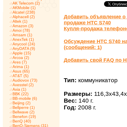
AK Telecom (2)
AKMobile (1)
Alcatel (238)
Добавить объявление о 
Alphacell (2)
Altek (1)
продаже HTC S740
Amazon (3)
Купля-продажа телефон
Amoi (78)
Amsam (1)
AnexTek (1)
Обсуждение HTC S740 н
Anycool (24)
(сообщений: 1)
AnyDATA (9)
Apple (15)
Arcoa (2)
Добавить свой FAQ по H
Ares (7)
Arima (1)
Asus (65)
AT&T (5)
Тип:
коммуникатор
Audiovox (73)
Axesstel (2)
Axia (1)
Размеры:
116,3x43,4x
BBK (22)
BB-mobile (6)
Вес:
140 г.
Beijing (2)
Год:
2008 г.
Bellperre (1)
Bellwave (2)
Benefon (19)
BenQ (40)
BenQ-Siemens (31)