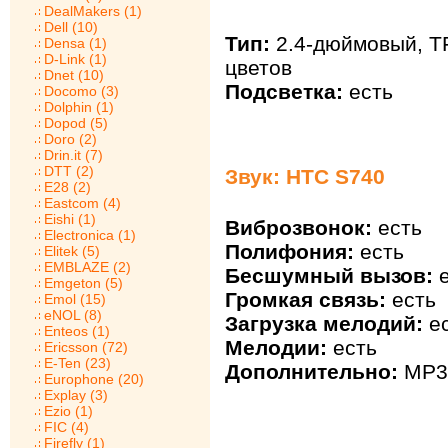
DealMakers (1)
Dell (10)
Тип:
2.4-дюймовый, TF
Densa (1)
D-Link (1)
цветов
Dnet (10)
Подсветка:
есть
Docomo (3)
Dolphin (1)
Dopod (5)
Doro (2)
Drin.it (7)
DTT (2)
Звук: HTC S740
E28 (2)
Eastcom (4)
Eishi (1)
Виброзвонок:
есть
Electronica (1)
Полифония:
есть
Elitek (5)
EMBLAZE (2)
Бесшумный вызов:
е
Emgeton (5)
Громкая связь:
есть
Emol (15)
eNOL (8)
Загрузка мелодий:
ес
Enteos (1)
Мелодии:
есть
Ericsson (72)
E-Ten (23)
Дополнительно:
MP3 
Europhone (20)
Explay (3)
Ezio (1)
FIC (4)
Firefly (1)