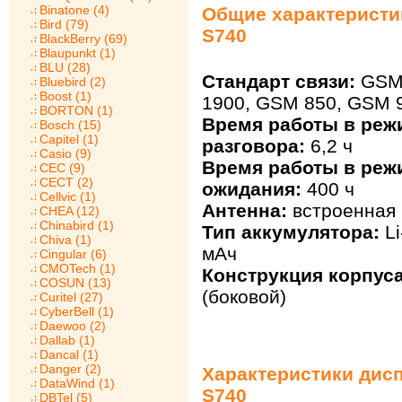
Binatone (4)
Общие характеристи
Bird (79)
S740
BlackBerry (69)
Blaupunkt (1)
BLU (28)
Стандарт связи:
GSM 
Bluebird (2)
Boost (1)
1900, GSM 850, GSM 
BORTON (1)
Время работы в реж
Bosch (15)
Capitel (1)
разговора:
6,2 ч
Casio (9)
Время работы в реж
CEC (9)
CECT (2)
ожидания:
400 ч
Cellvic (1)
Антенна:
встроенная
CHEA (12)
Chinabird (1)
Тип аккумулятора:
Li
Chiva (1)
мАч
Cingular (6)
CMOTech (1)
Конструкция корпуса
COSUN (13)
(боковой)
Curitel (27)
CyberBell (1)
Daewoo (2)
Dallab (1)
Dancal (1)
Danger (2)
Характеристики дис
DataWind (1)
S740
DBTel (5)