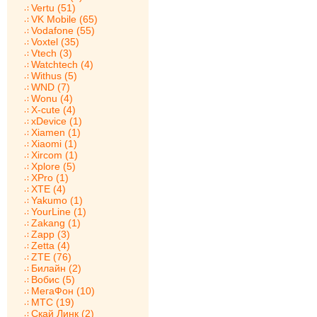
Vertu (51)
VK Mobile (65)
Vodafone (55)
Voxtel (35)
Vtech (3)
Watchtech (4)
Withus (5)
WND (7)
Wonu (4)
X-cute (4)
xDevice (1)
Xiamen (1)
Xiaomi (1)
Xircom (1)
Xplore (5)
XPro (1)
XTE (4)
Yakumo (1)
YourLine (1)
Zakang (1)
Zapp (3)
Zetta (4)
ZTE (76)
Билайн (2)
Вобис (5)
МегаФон (10)
МТС (19)
Скай Линк (2)