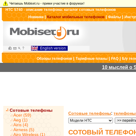
Читаешь Mobiset.ru - прими участие в форумах!
HTC S740 - описание телефона: каталог сотовых телефонов
|
|
|
Новинки
Каталог мобильных телефонов
Файлы
Инстр
|
|
|
Обзоры телефонов
Тарифные планы
FAQ
Б/у те
10 мыслей о S
Сотовые телефоны
:
Сотовые телефоны
телефоны
Acer (59)
Aeg (1)
Airis (4)
Airness (5)
СОТОВЫЙ ТЕЛЕФОН
Airo Wireless (1)