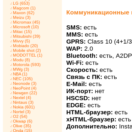
LG (653)
Magcom (1)
Коммуникационные 
Maxon (62)
Meizu (3)
Micromax (45)
SMS:
есть
Microsoft (10)
Mitac (15)
MMS:
есть
Mitsubishi (39)
GPRS:
Class 10 (4+1/3
Mivvy (5)
Mobiado (20)
WAP:
2.0
Mobile shot (2)
Bluetooth:
есть, A2DP
MODOTTEL (1)
Modu (8)
Wi-Fi:
есть
Motorola (593)
Скорость:
есть
MWg (3)
NBA (1)
Связь с ПК:
есть
NEC (105)
E-Mail:
есть
Neonode (3)
NeoPoint (4)
ИК-порт:
нет
Newgen (22)
HSCSD:
нет
Nextel (4)
Nintaus (3)
EDGE:
есть
Nokia (601)
HTML-браузер:
есть
Nortel (3)
O2 (54)
xHTML-браузер:
есть
Okwap (6)
Дополнительно:
Inst
Olive (35)
Onda (15)