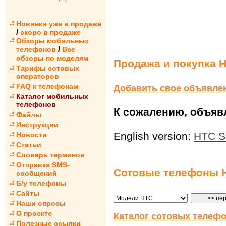
Новинки уже в продаже
/
скоро в продаже
Обзоры мобильных
/
телефонов
Все
обзоры по моделям
Продажа и покупка 
Тарифы сотовых
операторов
FAQ к телефонам
Добавить свое объявле
Каталог мобильных
телефонов
К сожалению, объявл
Файлы
Инструкции
English version:
HTC S
Новости
Статьи
Словарь терминов
Отправка SMS-
Сотовые телефоны 
сообщений
Б/у телефоны
Сайты
Наши опросы
О проекте
Каталог сотовых телефо
Полезные ссылки