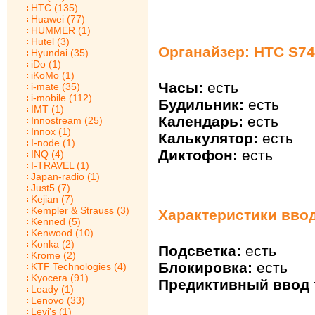
HTC (135)
Huawei (77)
HUMMER (1)
Hutel (3)
Органайзер: HTC S7
Hyundai (35)
iDo (1)
iKoMo (1)
Часы:
есть
i-mate (35)
i-mobile (112)
Будильник:
есть
IMT (1)
Календарь:
есть
Innostream (25)
Innox (1)
Калькулятор:
есть
I-node (1)
Диктофон:
есть
INQ (4)
I-TRAVEL (1)
Japan-radio (1)
Just5 (7)
Kejian (7)
Kempler & Strauss (3)
Характеристики ввод
Kenned (5)
Kenwood (10)
Konka (2)
Подсветка:
есть
Krome (2)
Блокировка:
есть
KTF Technologies (4)
Kyocera (91)
Предиктивный ввод т
Leady (1)
Lenovo (33)
Levi's (1)