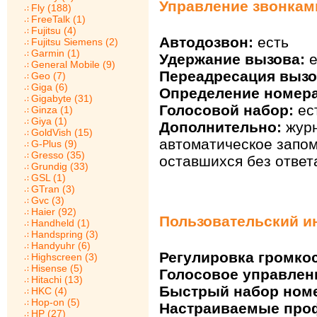
Управление звонкам
Fly (188)
FreeTalk (1)
Fujitsu (4)
Автодозвон:
есть
Fujitsu Siemens (2)
Garmin (1)
Удержание вызова:
е
General Mobile (9)
Переадресация вызо
Geo (7)
Giga (6)
Определение номера
Gigabyte (31)
Голосовой набор:
ес
Ginza (1)
Giya (1)
Дополнительно:
журн
GoldVish (15)
автоматическое запо
G-Plus (9)
Gresso (35)
оставшихся без ответ
Grundig (33)
GSL (1)
GTran (3)
Gvc (3)
Haier (92)
Пользовательский и
Handheld (1)
Handspring (3)
Handyuhr (6)
Регулировка громкос
Highscreen (3)
Hisense (5)
Голосовое управлен
Hitachi (13)
Быстрый набор ном
HKC (4)
Hop-on (5)
Настраиваемые про
HP (27)