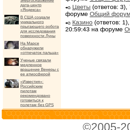
энергоснабжение
дата-центр
Цветы
(ответов: 3),
«Яндекса»
форуме
Общий фору
В США создали
Казино
(ответов: 1)
уникального
прыгающего робота
20:59:43 на форуме
О
для исследования
поверхности Луны
На Марсе
обнаружили
«отпечаток пальца»
Ученые связали
медленное
вращение Венеры с
ее атмосферой
«Известия»:
Российским
пилотам
рекомендовано
готовиться к
полетам без GPS
©2005-2