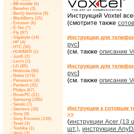
BB-mobile (6)
Benefon (3)
BenQ-Siemens (9)
Инструкций Voxtel все
BlackBerry (25)
(смотрите также
сото
Ericsson (6)
E-Ten (7)
Fly (87)
Инструкция для телефон
Gigabyte (14)
HP (4)
рус
]
HTC (50)
(см. также
описание V
HUMMER (1)
Just5 (2)
Levi's (1)
Инструкция для телефон
LG (85)
Motorola (60)
рус
]
Nokia (274)
(см. также
описание V
Panasonic (4)
Pantech (32)
Philips (67)
RoverPC (21)
Samsung (285)
Sendo (7)
Инструкции к сотовым т
Siemens (30)
Sony (9)
>>
Sony Ericsson (139)
(
инструкции Acer (13 ш
Texet (3)
шт.)
,
инструкции AnyDA
Toshiba (1)
Vertu (3)