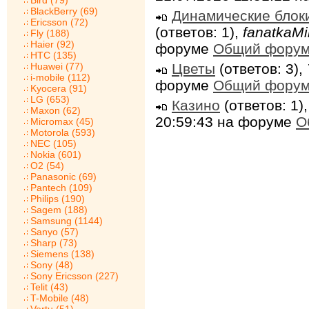
Bird (79)
BlackBerry (69)
Динамические блок
Ericsson (72)
(ответов: 1),
fanatkaMi
Fly (188)
Haier (92)
форуме
Общий фору
HTC (135)
Цветы
(ответов: 3),
Huawei (77)
i-mobile (112)
форуме
Общий фору
Kyocera (91)
LG (653)
Казино
(ответов: 1)
Maxon (62)
20:59:43 на форуме
О
Micromax (45)
Motorola (593)
NEC (105)
Nokia (601)
O2 (54)
Panasonic (69)
Pantech (109)
Philips (190)
Sagem (188)
Samsung (1144)
Sanyo (57)
Sharp (73)
Siemens (138)
Sony (48)
Sony Ericsson (227)
Telit (43)
T-Mobile (48)