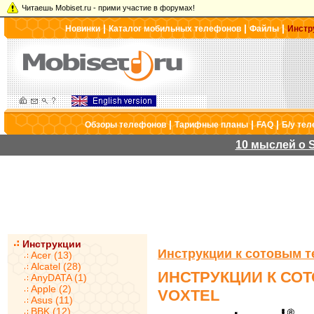
Читаешь Mobiset.ru - прими участие в форумах!
|
|
|
Новинки
Каталог мобильных телефонов
Файлы
Инстр
|
|
|
Обзоры телефонов
Тарифные планы
FAQ
Б/у те
10 мыслей о S
Инструкции
Инструкции к сотовым 
Acer (13)
Alcatel (28)
ИНСТРУКЦИИ К СО
AnyDATA (1)
Apple (2)
VOXTEL
Asus (11)
BBK (12)