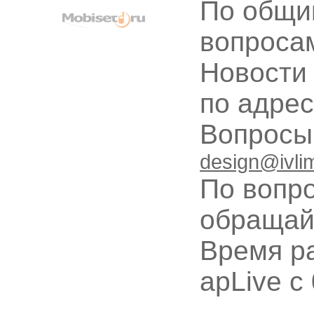
По общи
вопроса
Новости
по адре
Вопрос
design@ivli
По вопр
обращай
Время ра
apLive c