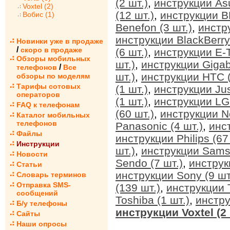
(2 шт.)
,
инструкции Asu
Voxtel (2)
(12 шт.)
,
инструкции BB
Вобис (1)
Benefon (3 шт.)
,
инстр
инструкции BlackBerry 
Новинки уже в продаже
/
скоро в продаже
(6 шт.)
,
инструкции E-T
Обзоры мобильных
шт.)
,
инструкции Gigab
/
телефонов
Все
шт.)
,
инструкции HTC (
обзоры по моделям
Тарифы сотовых
(1 шт.)
,
инструкции Jus
операторов
(1 шт.)
,
инструкции LG 
FAQ к телефонам
(60 шт.)
,
инструкции No
Каталог мобильных
телефонов
Panasonic (4 шт.)
,
инс
Файлы
инструкции Philips (67
Инструкции
шт.)
,
инструкции Sams
Новости
Sendo (7 шт.)
,
инструк
Статьи
инструкции Sony (9 шт
Словарь терминов
Отправка SMS-
(139 шт.)
,
инструкции T
сообщений
Toshiba (1 шт.)
,
инстру
Б/у телефоны
инструкции Voxtel (2 
Сайты
Наши опросы