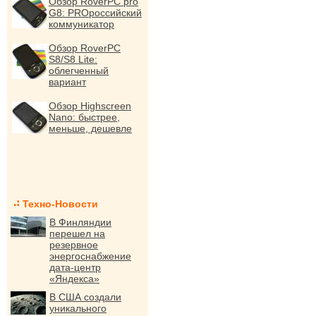
Обзор RoverPC pro
G8: PROроссийский
коммуникатор
Обзор RoverPC
S8/S8 Lite:
облегченный
вариант
Обзор Highscreen
Nano: быстрее,
меньше, дешевле
Техно-Новости
В Финляндии
перешел на
резервное
энергоснабжение
дата-центр
«Яндекса»
В США создали
уникального