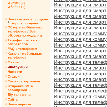
Voxtel (2)
Инструкция для смарт
Вобис (1)
Инструкция для смарт
Инструкция для смарт
Новинки уже в продаже
Инструкция для смар
/
скоро в продаже
Инструкция для смарт
Обзоры мобильных
/
телефонов
Все
Инструкция для комму
обзоры по моделям
Инструкция для комм
Тарифы сотовых
операторов
Инструкция для комм
FAQ к телефонам
Инструкция для смарт
Каталог мобильных
Инструкция для смар
телефонов
Инструкция для теле
Файлы
Инструкции
Инструкция для смар
Новости
Инструкция для смар
Статьи
Инструкция для смар
Словарь терминов
Инструкция для теле
Отправка SMS-
сообщений
Инструкция для теле
Б/у телефоны
Инструкция для комм
Сайты
Инструкция для теле
Наши опросы