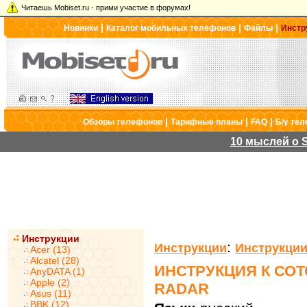
Читаешь Mobiset.ru - прими участие в форумах!
|
|
|
Новинки
Каталог мобильных телефонов
Файлы
Инстр
|
|
|
Обзоры телефонов
Тарифные планы
FAQ
Б/у те
10 мыслей о S
Инструкции
:
Инструкции
Инструкции
Acer (13)
Alcatel (28)
ИНСТРУКЦИЯ К СО
AnyDATA (1)
Apple (2)
RADAR
Asus (11)
BBK (12)