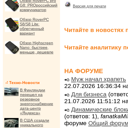
Обзор RoverPC pro
G8: PROроссийский
Версия для печати
коммуникатор
Обзор RoverPC
S8/S8 Lite:
облегченный
Читайте в новостях 
вариант
Обзор Highscreen
Читайте аналитику 
Nano: быстрее,
меньше, дешевле
НА ФОРУМЕ
Муж начал храпеть
Техно-Новости
22.07.2026 16:36:34 
В Финляндии
Для бизнеса
(ответо
перешел на
резервное
21.07.2026 11:51:12 
энергоснабжение
Динамические блок
дата-центр
«Яндекса»
(ответов: 1),
fanatkaMi
В США создали
форуме
Общий фору
уникального