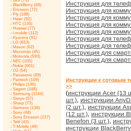
Bird (79)
Инструкция для телеф
BlackBerry (69)
Ericsson (72)
Инструкция для комму
Fly (188)
Инструкция для комму
Haier (92)
HTC (135)
Инструкция для комму
Huawei (77)
Инструкция для комму
i-mobile (112)
Kyocera (91)
Инструкция для теле
LG (653)
Инструкция для телеф
Maxon (62)
Micromax (45)
Инструкция для смарт
Motorola (593)
Инструкция для смарт
NEC (105)
Nokia (601)
O2 (54)
Panasonic (69)
Pantech (109)
Инструкции к сотовым т
Philips (190)
>>
Sagem (188)
(
инструкции Acer (13 ш
Samsung (1144)
Sanyo (57)
шт.)
,
инструкции AnyDA
Sharp (73)
(2 шт.)
,
инструкции Asu
Siemens (138)
Sony (48)
(12 шт.)
,
инструкции BB
Sony Ericsson (227)
Benefon (3 шт.)
,
инстр
Telit (43)
T-Mobile (48)
инструкции BlackBerry 