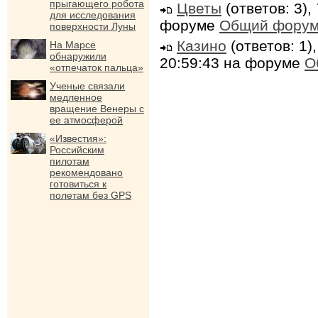
прыгающего робота
Цветы
(ответов: 3),
для исследования
форуме
Общий фору
поверхности Луны
Казино
(ответов: 1)
На Марсе
обнаружили
20:59:43 на форуме
О
«отпечаток пальца»
Ученые связали
медленное
вращение Венеры с
ее атмосферой
«Известия»:
Российским
пилотам
рекомендовано
готовиться к
полетам без GPS