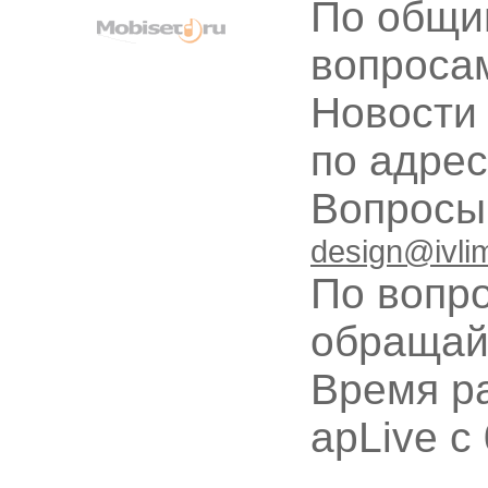
По общи
вопроса
Новости
по адре
Вопрос
design@ivli
По вопр
обращай
Время ра
apLive c