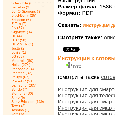
Язык:
русский
BB-mobile (6)
Размер файла:
1586 
Benefon (3)
BenQ-Siemens (9)
Формат:
PDF
BlackBerry (25)
Ericsson (6)
E-Ten (7)
Скачать:
Инструкция д
Fly (87)
Gigabyte (14)
HP (4)
Смотрите также:
опи
HTC (50)
HUMMER (1)
Just5 (2)
Levi's (1)
LG (85)
Инструкции к сотов
Motorola (60)
Nokia (274)
Panasonic (4)
Pantech (32)
(смотрите также
сото
Philips (67)
RoverPC (21)
Samsung (285)
Инструкция для смар
Sendo (7)
Siemens (30)
Инструкция для теле
Sony (9)
Инструкция для смар
Sony Ericsson (139)
Texet (3)
Инструкция для смарт
Toshiba (1)
Инструкция для смар
Vertu (3)