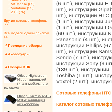
Vertu (51)
(6 шт.)
,
инструкции E-T
VK Mobile (65)
Vodafone (55)
шт.)
,
инструкции Gigab
ZTE (76)
шт.)
,
инструкции HTC (
Другие сотовые телефоны
(1 шт.)
,
инструкции Jus
>>
(1 шт.)
,
инструкции LG 
(60 шт.)
,
инструкции No
Все модели одним списком
>>
Panasonic (4 шт.)
,
инс
инструкции Philips (67
Последние обзоры
шт.)
,
инструкции Sams
Аксессуары
Sendo (7 шт.)
,
инструк
инструкции Sony (9 шт
Обзоры КПК
(139 шт.)
,
инструкции T
Toshiba (1 шт.)
,
инстру
Обзор Highscreen
Hippo: маленький
Voxtel (2 шт.)
,
инструкц
гигант мобильного
телекома
Сотовые телефоны HTC
Обзор Garmin-ASUS
M10e: навигация
Каталог сотовых телефо
«из коробки»