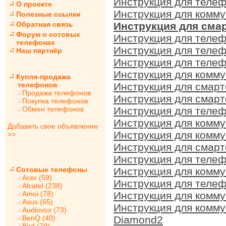
Инструкция для теле
О проекте
Инструкция для комм
Полезные ссылки
Обратная связь
Инструкция для сма
Форум о сотовых
Инструкция для теле
телефонах
Инструкция для теле
Наш партнёр
Инструкция для теле
Инструкция для комм
Купля-продажа
телефонов
Инструкция для смар
Продажа телефонов
Инструкция для смар
Покупка телефонов
Обмен телефонов
Инструкция для теле
Инструкция для комм
Добавить свое объявление
Инструкция для комму
>>
Инструкция для смарт
Инструкция для теле
Сотовые телефоны
Инструкция для комм
Acer (59)
Инструкция для телеф
Alcatel (238)
Amoi (78)
Инструкция для комм
Asus (65)
Инструкция для комм
Audiovox (73)
BenQ (40)
Diamond2