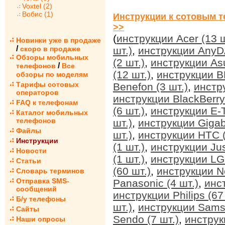
Voxtel (2)
Вобис (1)
Инструкции к сотовым т
>>
(
инструкции Acer (13 ш
Новинки уже в продаже
/
скоро в продаже
шт.)
,
инструкции AnyDA
Обзоры мобильных
(2 шт.)
,
инструкции Asu
/
телефонов
Все
(12 шт.)
,
инструкции BB
обзоры по моделям
Тарифы сотовых
Benefon (3 шт.)
,
инстр
операторов
инструкции BlackBerry 
FAQ к телефонам
(6 шт.)
,
инструкции E-T
Каталог мобильных
телефонов
шт.)
,
инструкции Gigab
Файлы
шт.)
,
инструкции HTC (
Инструкции
(1 шт.)
,
инструкции Jus
Новости
(1 шт.)
,
инструкции LG 
Статьи
(60 шт.)
,
инструкции No
Словарь терминов
Отправка SMS-
Panasonic (4 шт.)
,
инс
сообщений
инструкции Philips (67
Б/у телефоны
шт.)
,
инструкции Sams
Сайты
Sendo (7 шт.)
,
инструк
Наши опросы