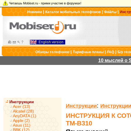
Читаешь Mobiset.ru - прими участие в форумах!
|
|
|
Новинки
Каталог мобильных телефонов
Файлы
Инстр
|
|
|
Обзоры телефонов
Тарифные планы
FAQ
Б/у те
10 мыслей о S
Инструкции
:
Инструкции
Инструкции
Acer (13)
Alcatel (28)
ИНСТРУКЦИЯ К СО
AnyDATA (1)
Apple (2)
TM-B310
Asus (11)
BBK (12)