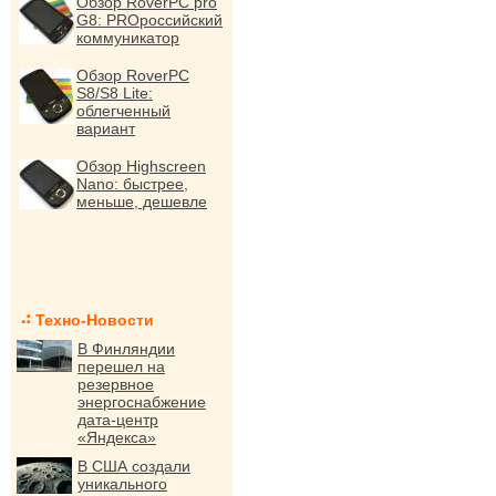
Обзор RoverPC pro
G8: PROроссийский
коммуникатор
Обзор RoverPC
S8/S8 Lite:
облегченный
вариант
Обзор Highscreen
Nano: быстрее,
меньше, дешевле
Техно-Новости
В Финляндии
перешел на
резервное
энергоснабжение
дата-центр
«Яндекса»
В США создали
уникального