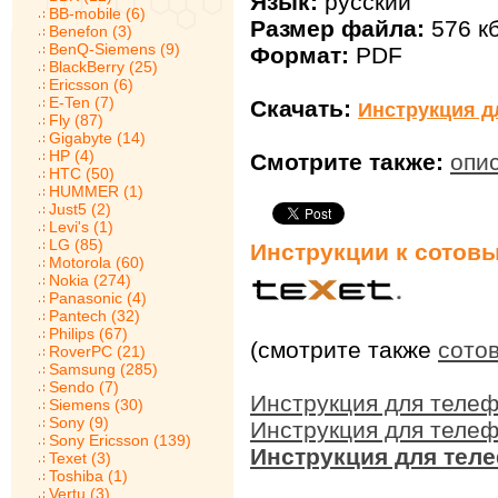
Язык:
русский
BB-mobile (6)
Размер файла:
576 к
Benefon (3)
BenQ-Siemens (9)
Формат:
PDF
BlackBerry (25)
Ericsson (6)
E-Ten (7)
Скачать:
Инструкция д
Fly (87)
Gigabyte (14)
HP (4)
Смотрите также:
опи
HTC (50)
HUMMER (1)
Just5 (2)
Levi's (1)
LG (85)
Инструкции к сотов
Motorola (60)
Nokia (274)
Panasonic (4)
Pantech (32)
Philips (67)
(смотрите также
сото
RoverPC (21)
Samsung (285)
Sendo (7)
Инструкция для телеф
Siemens (30)
Sony (9)
Инструкция для телеф
Sony Ericsson (139)
Инструкция для теле
Texet (3)
Toshiba (1)
Vertu (3)