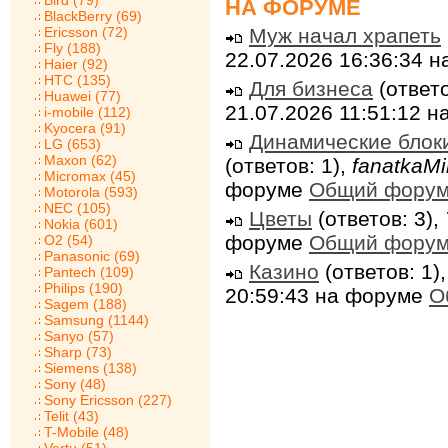
Bird (79)
НА ФОРУМЕ
BlackBerry (69)
Муж начал храпеть
Ericsson (72)
Fly (188)
22.07.2026 16:36:34 
Haier (92)
HTC (135)
Для бизнеса
(ответо
Huawei (77)
21.07.2026 11:51:12 
i-mobile (112)
Kyocera (91)
Динамические блок
LG (653)
Maxon (62)
(ответов: 1),
fanatkaMi
Micromax (45)
форуме
Общий фору
Motorola (593)
NEC (105)
Цветы
(ответов: 3),
Nokia (601)
форуме
Общий фору
O2 (54)
Panasonic (69)
Казино
(ответов: 1)
Pantech (109)
Philips (190)
20:59:43 на форуме
О
Sagem (188)
Samsung (1144)
Sanyo (57)
Sharp (73)
Siemens (138)
Sony (48)
Sony Ericsson (227)
Telit (43)
T-Mobile (48)