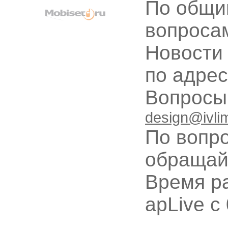
По общи
вопроса
Новости
по адре
Вопрос
design@ivli
По вопр
обращай
Время ра
apLive c