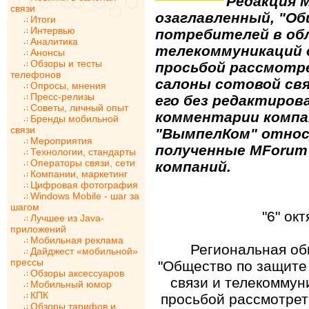
Редакция 
связи
озаглавленный, "О
Итоги
Интервью
потребителей в обл
Аналитика
телекоммуникаций 
Анонсы
Обзоры и тесты
просьбой рассмотр
телефонов
салоны сотовой свя
Опросы, мнения
Пресс-релизы
его без редактиров
Советы, личный опыт
комментарии компа
Бренды мобильной
связи
"ВымпелКом" относ
Мероприятия
полученные MForum 
Технологии, стандарты
Операторы связи, сети
компаний.
Компании, маркетинг
Цифровая фотография
Windows Mobile - шаг за
шагом
"6" ок
Лучшее из Java-
приложений
Мобильная реклама
Региональная об
Дайджест «мобильной»
прессы
"Общество по защите 
Обзоры аксессуаров
связи и телекоммун
Мобильный юмор
КПК
просьбой рассмотрет
Обзоры тарифов и