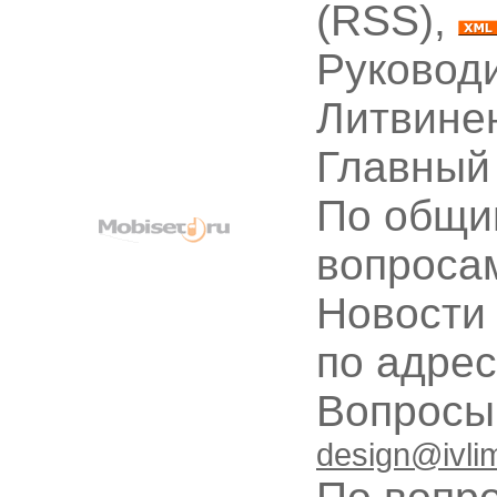
(RSS),
Руководи
Литвине
Главный
По общи
вопроса
Новости
по адре
Вопрос
design@ivli