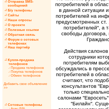
Отправка SMS-
потребителей в облас
сообщений
в данной ситуации 
Б/у телефоны
Сайты
потребителей на инфо
Наши опросы
предусмотренных ст. 
О проекте
потребителей", а 
Полезные ссылки
свободы договора, 
Обратная связь
Гражданс
Форум о сотовых
телефонах
Наш партнёр
Действия салонов 
сотрудники кото
Купля-продажа
потребителям выбо
телефонов
Продажа телефонов
обсуждались в прессе
Покупка телефонов
потребителей в облас
Обмен телефонов
считают, что подо
Добавить свое объявление
консультантов "Ев
>>
только специальн
салонами "Евросеть"
"Билайн". Суще
Сотовые телефоны
Acer (59)