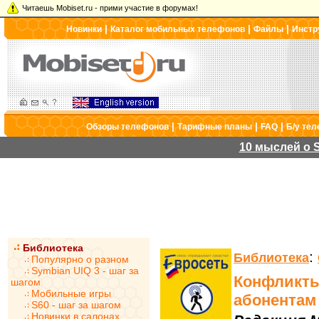
Читаешь Mobiset.ru - прими участие в форумах!
|
|
|
Новинки
Каталог мобильных телефонов
Файлы
Инстр
|
|
|
Обзоры телефонов
Тарифные планы
FAQ
Б/у те
10 мыслей о S
Библиотека
:
Библиотека
Популярно о разном
Symbian UIQ 3 - шаг за
Конфликты
шагом
Мобильные игры
абонентам
S60 - шаг за шагом
Новинки в салонах