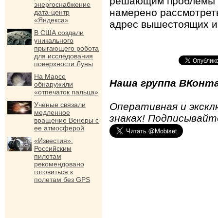
решающим проблемы 
энергоснабжение
намерено рассмотрет
дата-центр
«Яндекса»
адрес вышестоящих и
В США создали
уникального
прыгающего робота
для исследования
поверхности Луны
На Марсе
Наша группа ВКонта
обнаружили
«отпечаток пальца»
Ученые связали
Оперативная и экскл
медленное
знаках! Подписывайт
вращение Венеры с
ее атмосферой
«Известия»:
Российским
пилотам
рекомендовано
готовиться к
полетам без GPS