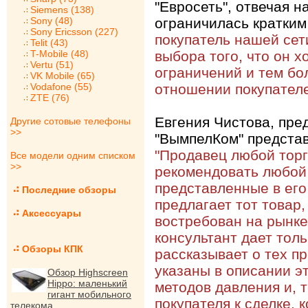
"Евросеть", отвечая 
Siemens (138)
Sony (48)
ограничилась кратки
Sony Ericsson (227)
покупатель нашей сет
Telit (43)
T-Mobile (48)
выбора того, что он х
Vertu (51)
ограничений и тем бо
VK Mobile (65)
Vodafone (55)
отношении покупателе
ZTE (76)
Евгения Чистова, пре
Другие сотовые телефоны
>>
"ВымпелКом" предста
"Продавец любой торг
Все модели одним списком
>>
рекомендовать любой 
представленные в его 
Последние обзоры
предлагает тот товар
Аксессуары
востребован на рынке
консультант дает тол
Обзоры КПК
рассказывает о тех п
указаны в описании эт
Обзор Highscreen
Hippo: маленький
методов давления и, 
гигант мобильного
покупателя к сделке, 
телекома