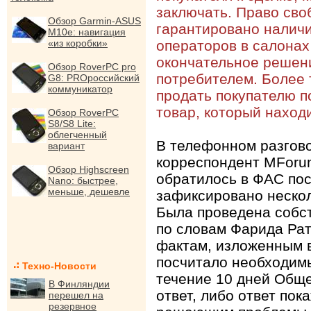
заключать. Право сво
Обзор Garmin-ASUS
гарантировано наличи
M10e: навигация
«из коробки»
операторов в салонах 
окончательное решени
Обзор RoverPC pro
потребителем. Более 
G8: PROроссийский
коммуникатор
продать покупателю п
товар, который находи
Обзор RoverPC
S8/S8 Lite:
облегченный
В телефонном разгов
вариант
корреспондент MForu
Обзор Highscreen
обратилось в ФАС пос
Nano: быстрее,
меньше, дешевле
зафиксировано нескол
Была проведена собст
по словам Фарида Ра
фактам, изложенным 
посчитало необходимы
Техно-Новости
течение 10 дней Обще
В Финляндии
ответ, либо ответ по
перешел на
резервное