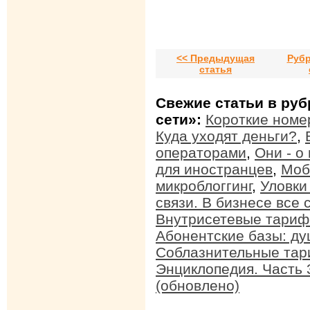
<< Предыдущая
Руб
статья
Свежие статьи в руб
сети»:
Короткие номе
Куда уходят деньги?
,
операторами
,
Они - о
для иностранцев
,
Моб
микроблоггинг
,
Уловки
связи. В бизнесе все
Внутрисетевые тарифы
Абонентские базы: д
Соблазнительные та
Энциклопедия. Часть 
(обновлено)