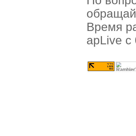
По вопр
обращай
Время ра
apLive c