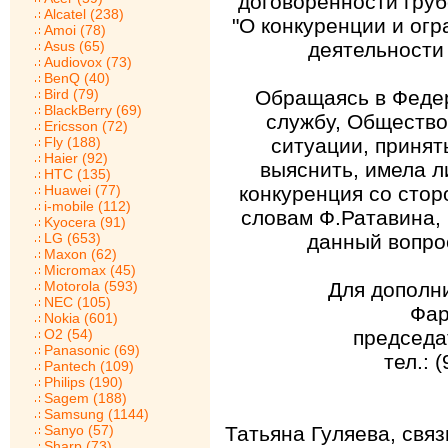
договоренности груб
Alcatel (238)
"О конкуренции и ог
Amoi (78)
Asus (65)
деятельности
Audiovox (73)
BenQ (40)
Bird (79)
Обращаясь в Феде
BlackBerry (69)
службу, Общество
Ericsson (72)
Fly (188)
ситуации, принят
Haier (92)
выяснить, имела л
HTC (135)
Huawei (77)
конкуренция со стор
i-mobile (112)
словам Ф.Ратавина,
Kyocera (91)
LG (653)
данный вопрос
Maxon (62)
Micromax (45)
Motorola (593)
Для дополни
NEC (105)
Фар
Nokia (601)
O2 (54)
председа
Panasonic (69)
тел.: 
Pantech (109)
Philips (190)
Sagem (188)
Samsung (1144)
Sanyo (57)
Татьяна Гуляева, свя
Sharp (73)