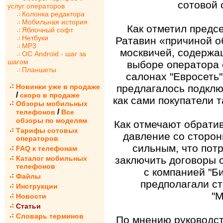
сотовой 
услуг операторов
Колонка редактора
Мобильная история
Как отметил предс
Яблочный софт
Нетбуки
Ратавин «причиной 
MP3
москвичей, содержащ
ОС Android - шаг за
шагом
выборе оператора 
Планшеты
салонах "Евросеть
Новинки уже в продаже
предлагалось подключ
/
скоро в продаже
как сами покупатели 
Обзоры мобильных
/
телефонов
Все
обзоры по моделям
Как отмечают обрати
Тарифы сотовых
давление со сторон
операторов
сильным, что пот
FAQ к телефонам
Каталог мобильных
заключить договоры 
телефонов
с компанией "Б
Файлы
предполагали ст
Инструкции
"М
Новости
Статьи
Словарь терминов
По мнению руководст