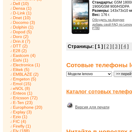
Стандарты:
GSM 1800
Dell (10)
1900/GSM 900/HSDPA
Densa (1)
Размеры:
143x73x10 м
D-Link (1)
Вес:
176 г.
Dnet (10)
Обсудить на форуме
Docomo (3)
добавь свой FAQ по Leno
Dolphin (1)
P780
Dopod (5)
Doro (2)
Drin.it (7)
DTT (2)
Страницы:
[ 1 ]
[
2
] [
3
] [
4
]
E28 (2)
Eastcom (4)
Eishi (1)
Сотовые телефоны l
Electronica (1)
Elitek (5)
EMBLAZE (2)
Emgeton (5)
Emol (15)
eNOL (8)
Каталог сотовых телефо
Enteos (1)
Ericsson (72)
E-Ten (23)
Europhone (20)
Версия для печати
Explay (3)
Ezio (1)
FIC (4)
Firefly (1)
Читайте в новостях 
Fly (188)