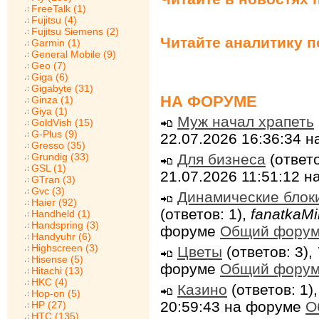
FreeTalk (1)
Fujitsu (4)
Fujitsu Siemens (2)
Читайте аналитику 
Garmin (1)
General Mobile (9)
Geo (7)
Giga (6)
Gigabyte (31)
НА ФОРУМЕ
Ginza (1)
Giya (1)
Муж начал храпеть
GoldVish (15)
G-Plus (9)
22.07.2026 16:36:34 
Gresso (35)
Для бизнеса
(ответо
Grundig (33)
GSL (1)
21.07.2026 11:51:12 
GTran (3)
Gvc (3)
Динамические блок
Haier (92)
(ответов: 1),
fanatkaMi
Handheld (1)
Handspring (3)
форуме
Общий фору
Handyuhr (6)
Highscreen (3)
Цветы
(ответов: 3),
Hisense (5)
форуме
Общий фору
Hitachi (13)
HKC (4)
Казино
(ответов: 1)
Hop-on (5)
20:59:43 на форуме
О
HP (27)
HTC (135)