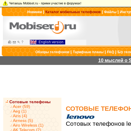
Читаешь Mobiset.ru - прими участие в форумах!
|
|
|
Новинки
Каталог мобильных телефонов
Файлы
Инстр
|
|
|
Обзоры телефонов
Тарифные планы
FAQ
Б/у те
10 мыслей о S
Сотовые телефоны
Acer (59)
СОТОВЫЕ ТЕЛЕФО
Aeg (1)
Airis (4)
Airness (5)
Сотовых телефонов le
Airo Wireless (1)
AK Telecom (2)