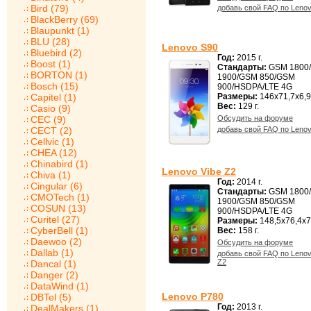
Bird (79)
добавь свой FAQ по Leno
BlackBerry (69)
Blaupunkt (1)
BLU (28)
Lenovo S90
Bluebird (2)
Год:
2015 г.
Boost (1)
Стандарты:
GSM 1800
BORTON (1)
1900/GSM 850/GSM
Bosch (15)
900/HSDPA/LTE 4G
Capitel (1)
Размеры:
146x71,7x6,9
Вес:
129 г.
Casio (9)
CEC (9)
Обсудить на форуме
CECT (2)
добавь свой FAQ по Leno
Cellvic (1)
CHEA (12)
Chinabird (1)
Lenovo Vibe Z2
Chiva (1)
Год:
2014 г.
Cingular (6)
Стандарты:
GSM 1800
CMOTech (1)
1900/GSM 850/GSM
COSUN (13)
900/HSDPA/LTE 4G
Curitel (27)
Размеры:
148,5x76,4x7
CyberBell (1)
Вес:
158 г.
Daewoo (2)
Обсудить на форуме
Dallab (1)
добавь свой FAQ по Lenov
Z2
Dancal (1)
Danger (2)
DataWind (1)
Lenovo P780
DBTel (5)
Год:
2013 г.
DealMakers (1)