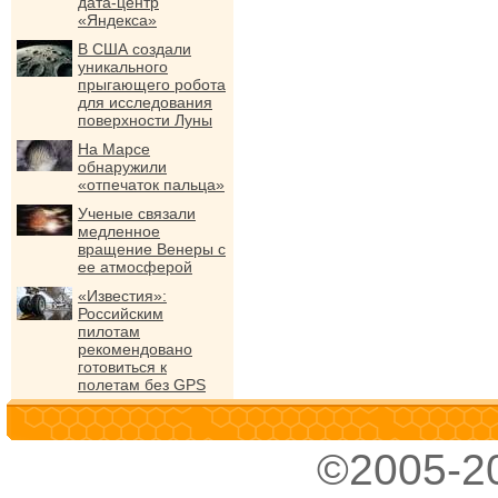
дата-центр
«Яндекса»
В США создали
уникального
прыгающего робота
для исследования
поверхности Луны
На Марсе
обнаружили
«отпечаток пальца»
Ученые связали
медленное
вращение Венеры с
ее атмосферой
«Известия»:
Российским
пилотам
рекомендовано
готовиться к
полетам без GPS
©2005-2