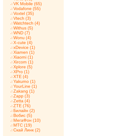
VK Mobile (65)
Vodafone (55)
Voxtel (35)
Vtech (3)
Watchtech (4)
Withus (5)
WND (7)
Wonu (4)
X-cute (4)
xDevice (1)
Xiamen (1)
Xiaomi (1)
Xircom (1)
Xplore (5)
XPro (1)
XTE (4)
Yakumo (1)
YourLine (1)
Zakang (1)
Zapp (3)
Zetta (4)
ZTE (76)
Билайн (2)
Вобис (5)
МегаФон (10)
МТС (19)
Скай Линк (2)