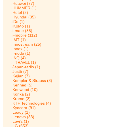
Huawei (77)
HUMMER (1)
Hutel (3)
Hyundai (35)
iDo (1)
iKoMo (1)
i-mate (35)
i-mobile (112)
IMT (1)
Innostream (25)
Innox (1)
I-node (1)
INQ (4)
I-TRAVEL (1)
Japan-radio (1)
Just5 (7)
Kejian (7)
Kempler & Strauss (3)
Kenned (5)
Kenwood (10)
Konka (2)
Krome (2)
KTF Technologies (4)
Kyocera (91)
Leady (1)
Lenovo (33)
Levi's (1)
LG (653)