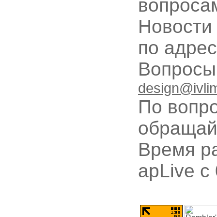
вопроса
Новости
по адре
Вопрос
design@ivli
По вопр
обращай
Время ра
apLive c