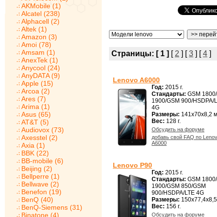
AKMobile (1)
Alcatel (238)
Alphacell (2)
Altek (1)
Amazon (3)
Amoi (78)
Amsam (1)
Страницы:
[ 1 ]
[
2
] [
3
] [
4
]
AnexTek (1)
Anycool (24)
AnyDATA (9)
Lenovo A6000
Apple (15)
Год:
2015 г.
Arcoa (2)
Стандарты:
GSM 1800
Ares (7)
1900/GSM 900/HSDPA/
Arima (1)
4G
Asus (65)
Размеры:
141x70x8,2 
Вес:
128 г.
AT&T (5)
Audiovox (73)
Обсудить на форуме
Axesstel (2)
добавь свой FAQ по Leno
A6000
Axia (1)
BBK (22)
BB-mobile (6)
Lenovo P90
Beijing (2)
Год:
2015 г.
Bellperre (1)
Стандарты:
GSM 1800
Bellwave (2)
1900/GSM 850/GSM
Benefon (19)
900/HSDPA/LTE 4G
BenQ (40)
Размеры:
150x77,4x8,5
Вес:
156 г.
BenQ-Siemens (31)
Binatone (4)
Обсудить на форуме