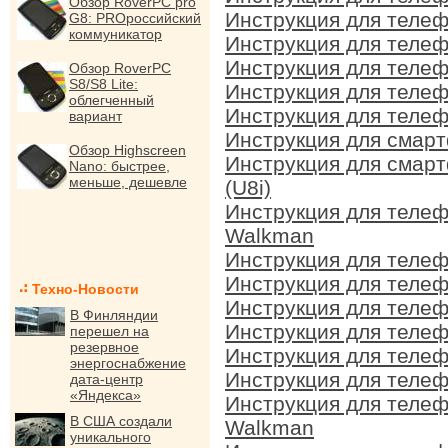
Обзор RoverPC pro
Инструкция для телеф
G8: PROроссийский
коммуникатор
Инструкция для телеф
Инструкция для телеф
Обзор RoverPC
S8/S8 Lite:
Инструкция для телефо
облегченный
Инструкция для телефо
вариант
Инструкция для смарт
Обзор Highscreen
Инструкция для смарт
Nano: быстрее,
меньше, дешевле
(U8i)
Инструкция для телеф
Walkman
Инструкция для телеф
Инструкция для теле
Техно-Новости
Инструкция для теле
В Финляндии
Инструкция для телеф
перешел на
резервное
Инструкция для теле
энергоснабжение
Инструкция для телеф
дата-центр
«Яндекса»
Инструкция для телеф
В США создали
Walkman
уникального