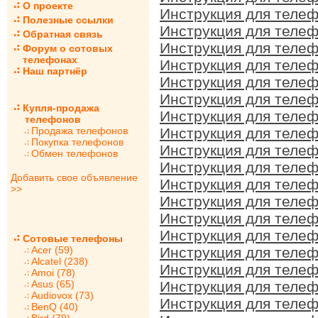
О проекте
Инструкция для телеф
Полезные ссылки
Инструкция для телеф
Обратная связь
Инструкция для телеф
Форум о сотовых
телефонах
Инструкция для телеф
Наш партнёр
Инструкция для телеф
Инструкция для телеф
Купля-продажа
Инструкция для телеф
телефонов
Продажа телефонов
Инструкция для телеф
Покупка телефонов
Инструкция для телеф
Обмен телефонов
Инструкция для телеф
Добавить свое объявление
Инструкция для телеф
>>
Инструкция для телеф
Инструкция для телеф
Инструкция для телеф
Сотовые телефоны
Acer (59)
Инструкция для телеф
Alcatel (238)
Инструкция для телеф
Amoi (78)
Asus (65)
Инструкция для телеф
Audiovox (73)
Инструкция для телеф
BenQ (40)