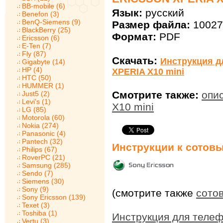
BB-mobile (6)
Язык:
русский
Benefon (3)
BenQ-Siemens (9)
Размер файла:
10027
BlackBerry (25)
Формат:
PDF
Ericsson (6)
E-Ten (7)
Fly (87)
Скачать:
Инструкция д
Gigabyte (14)
HP (4)
XPERIA X10 mini
HTC (50)
HUMMER (1)
Смотрите также:
опи
Just5 (2)
Levi's (1)
X10 mini
LG (85)
Motorola (60)
Nokia (274)
Panasonic (4)
Pantech (32)
Инструкции к сотов
Philips (67)
RoverPC (21)
Samsung (285)
Sendo (7)
Siemens (30)
Sony (9)
(смотрите также
сото
Sony Ericsson (139)
Texet (3)
Toshiba (1)
Инструкция для телеф
Vertu (3)