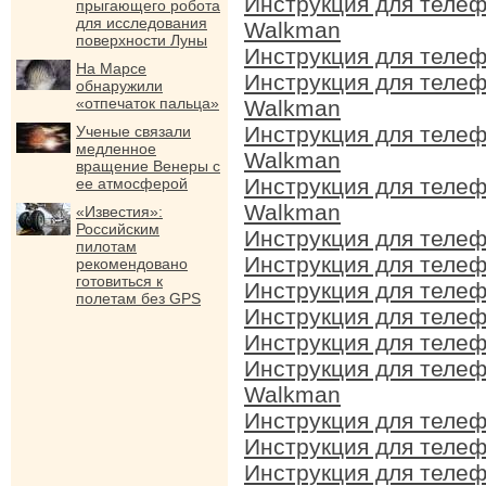
Инструкция для телеф
прыгающего робота
для исследования
Walkman
поверхности Луны
Инструкция для теле
На Марсе
Инструкция для телеф
обнаружили
«отпечаток пальца»
Walkman
Инструкция для телеф
Ученые связали
медленное
Walkman
вращение Венеры с
Инструкция для телеф
ее атмосферой
Walkman
«Известия»:
Российским
Инструкция для теле
пилотам
Инструкция для телеф
рекомендовано
готовиться к
Инструкция для телеф
полетам без GPS
Инструкция для телеф
Инструкция для теле
Инструкция для телеф
Walkman
Инструкция для телеф
Инструкция для телеф
Инструкция для теле