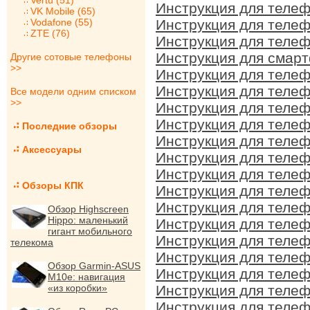
Vertu (51)
Инструкция для телеф
VK Mobile (65)
Vodafone (55)
Инструкция для телеф
ZTE (76)
Инструкция для телеф
Инструкция для смартф
Другие сотовые телефоны
>>
Инструкция для телеф
Инструкция для телеф
Все модели одним списком
>>
Инструкция для телеф
Инструкция для телеф
Последние обзоры
Инструкция для телеф
Аксессуары
Инструкция для телеф
Инструкция для телеф
Обзоры КПК
Инструкция для телеф
Инструкция для телеф
Обзор Highscreen
Hippo: маленький
Инструкция для телеф
гигант мобильного
Инструкция для телеф
телекома
Инструкция для телеф
Обзор Garmin-ASUS
Инструкция для телеф
M10e: навигация
«из коробки»
Инструкция для телеф
Инструкция для телеф