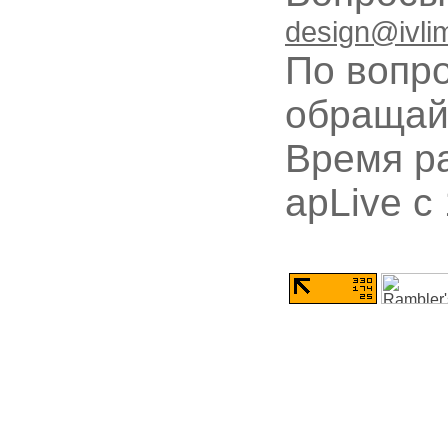
design@ivli
По вопр
обращай
Время ра
apLive c