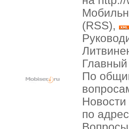
на http:
Мобильн
(RSS),
Руководи
Литвине
Главный
По общи
вопроса
Новости
по адре
Вопрос