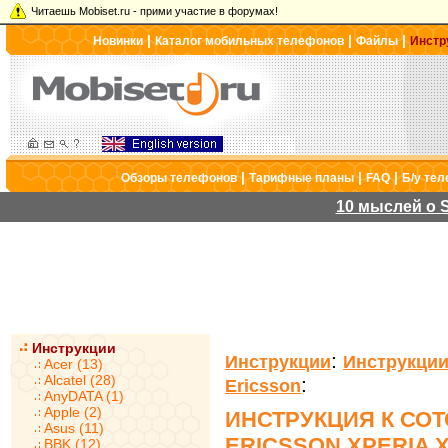
Читаешь Mobiset.ru - прими участие в форумах!
|
|
|
Новинки
Каталог мобильных телефонов
Файлы
Инстр
|
|
|
Обзоры телефонов
Тарифные планы
FAQ
Б/у те
10 мыслей о S
Инструкции
:
Инструкции
Инструкции
Acer (13)
Alcatel (28)
:
Ericsson
AnyDATA (1)
Apple (2)
ИНСТРУКЦИЯ К СО
Asus (11)
ERICSSON XPERIA X
BBK (12)