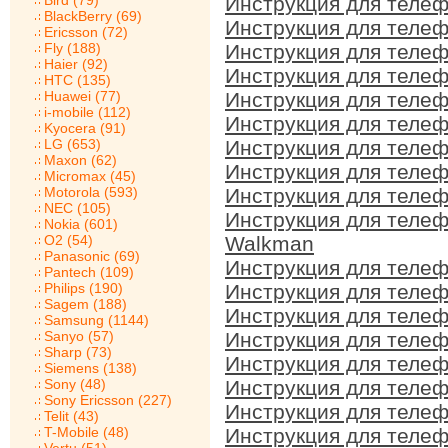
Bird (79)
Инструкция для телеф
BlackBerry (69)
Инструкция для телеф
Ericsson (72)
Fly (188)
Инструкция для телеф
Haier (92)
Инструкция для телеф
HTC (135)
Huawei (77)
Инструкция для телеф
i-mobile (112)
Инструкция для телеф
Kyocera (91)
LG (653)
Инструкция для телеф
Maxon (62)
Инструкция для телеф
Micromax (45)
Motorola (593)
Инструкция для телеф
NEC (105)
Инструкция для телеф
Nokia (601)
O2 (54)
Walkman
Panasonic (69)
Инструкция для телеф
Pantech (109)
Philips (190)
Инструкция для телеф
Sagem (188)
Инструкция для телеф
Samsung (1144)
Sanyo (57)
Инструкция для телеф
Sharp (73)
Инструкция для телеф
Siemens (138)
Sony (48)
Инструкция для телеф
Sony Ericsson (227)
Инструкция для телеф
Telit (43)
T-Mobile (48)
Инструкция для телеф