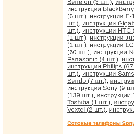
Benefon (3 шт.)
,
инстр
инструкции BlackBerry 
(6 шт.)
,
инструкции E-T
шт.)
,
инструкции Gigab
шт.)
,
инструкции HTC (
(1 шт.)
,
инструкции Jus
(1 шт.)
,
инструкции LG 
(60 шт.)
,
инструкции No
Panasonic (4 шт.)
,
инс
инструкции Philips (67
шт.)
,
инструкции Sams
Sendo (7 шт.)
,
инструк
инструкции Sony (9 шт
(139 шт.)
,
инструкции T
Toshiba (1 шт.)
,
инстру
Voxtel (2 шт.)
,
инструкц
Сотовые телефоны Sony