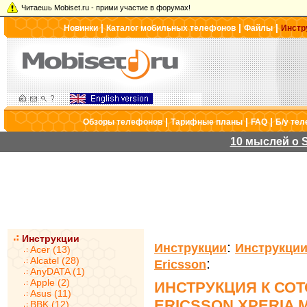
Читаешь Mobiset.ru - прими участие в форумах!
|
|
|
Новинки
Каталог мобильных телефонов
Файлы
Инстр
|
|
|
Обзоры телефонов
Тарифные планы
FAQ
Б/у те
10 мыслей о S
Инструкции
:
Инструкции
Инструкции
Acer (13)
Alcatel (28)
:
Ericsson
AnyDATA (1)
Apple (2)
ИНСТРУКЦИЯ К СО
Asus (11)
ERICSSON XPERIA M
BBK (12)