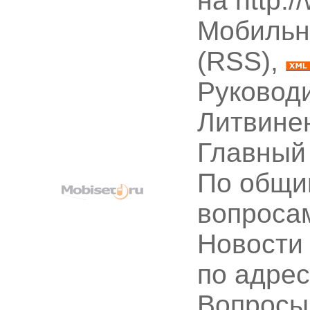
на http:
Мобильн
(RSS),
Руководи
Литвине
Главный
По общи
вопроса
Новости
по адре
Вопрос