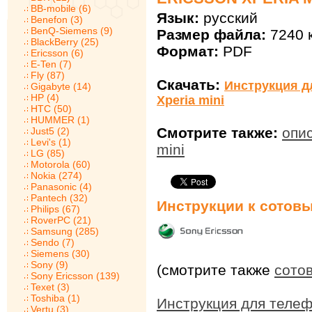
BB-mobile (6)
Язык:
русский
Benefon (3)
BenQ-Siemens (9)
Размер файла:
7240 
BlackBerry (25)
Формат:
PDF
Ericsson (6)
E-Ten (7)
Fly (87)
Скачать:
Инструкция д
Gigabyte (14)
HP (4)
Xperia mini
HTC (50)
HUMMER (1)
Смотрите также:
опис
Just5 (2)
Levi's (1)
mini
LG (85)
Motorola (60)
Nokia (274)
Panasonic (4)
Pantech (32)
Инструкции к сотов
Philips (67)
RoverPC (21)
Samsung (285)
Sendo (7)
Siemens (30)
Sony (9)
(смотрите также
сото
Sony Ericsson (139)
Texet (3)
Toshiba (1)
Инструкция для телеф
Vertu (3)