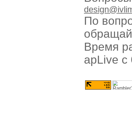
design@ivli
По вопр
обращай
Время ра
apLive c