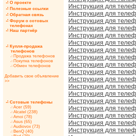
О проекте
Инструкция для телеф
Полезные ссылки
Инструкция для телеф
Обратная связь
Инструкция для телеф
Форум о сотовых
телефонах
Инструкция для телеф
Наш партнёр
Инструкция для телеф
Инструкция для телеф
Купля-продажа
Инструкция для телеф
телефонов
Продажа телефонов
Инструкция для телеф
Покупка телефонов
Инструкция для телеф
Обмен телефонов
Инструкция для телеф
Добавить свое объявление
Инструкция для телеф
>>
Инструкция для телеф
Инструкция для телеф
Инструкция для телеф
Сотовые телефоны
Acer (59)
Инструкция для телеф
Alcatel (238)
Инструкция для телеф
Amoi (78)
Asus (65)
Инструкция для телеф
Audiovox (73)
Инструкция для телеф
BenQ (40)