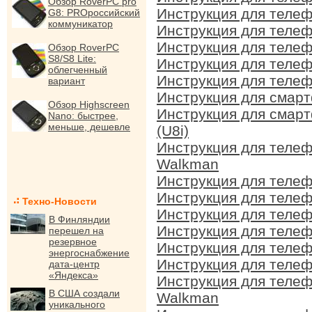
Обзор RoverPC pro
Инструкция для телеф
G8: PROроссийский
коммуникатор
Инструкция для телеф
Инструкция для телеф
Обзор RoverPC
S8/S8 Lite:
Инструкция для телефо
облегченный
Инструкция для телефо
вариант
Инструкция для смарт
Обзор Highscreen
Инструкция для смарт
Nano: быстрее,
меньше, дешевле
(U8i)
Инструкция для телеф
Walkman
Инструкция для телеф
Инструкция для теле
Техно-Новости
Инструкция для теле
В Финляндии
Инструкция для телеф
перешел на
резервное
Инструкция для теле
энергоснабжение
Инструкция для телеф
дата-центр
«Яндекса»
Инструкция для телеф
В США создали
Walkman
уникального