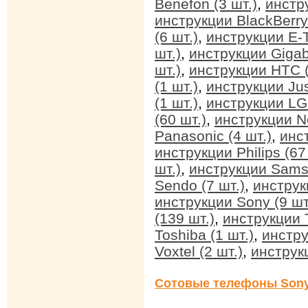
Benefon (3 шт.)
,
инстр
инструкции BlackBerry 
(6 шт.)
,
инструкции E-T
шт.)
,
инструкции Gigab
шт.)
,
инструкции HTC (
(1 шт.)
,
инструкции Jus
(1 шт.)
,
инструкции LG 
(60 шт.)
,
инструкции No
Panasonic (4 шт.)
,
инс
инструкции Philips (67
шт.)
,
инструкции Sams
Sendo (7 шт.)
,
инструк
инструкции Sony (9 шт
(139 шт.)
,
инструкции T
Toshiba (1 шт.)
,
инстру
Voxtel (2 шт.)
,
инструкц
Сотовые телефоны Sony