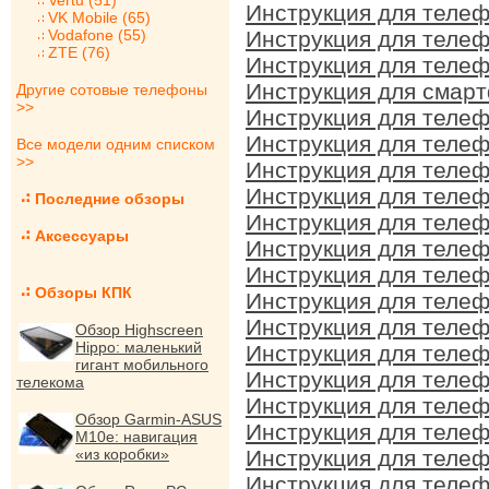
Vertu (51)
Инструкция для телеф
VK Mobile (65)
Vodafone (55)
Инструкция для телеф
ZTE (76)
Инструкция для телеф
Инструкция для смартф
Другие сотовые телефоны
>>
Инструкция для телеф
Инструкция для телеф
Все модели одним списком
>>
Инструкция для телеф
Инструкция для телеф
Последние обзоры
Инструкция для телеф
Аксессуары
Инструкция для телеф
Инструкция для телеф
Обзоры КПК
Инструкция для телеф
Инструкция для телеф
Обзор Highscreen
Hippo: маленький
Инструкция для телеф
гигант мобильного
Инструкция для телеф
телекома
Инструкция для телеф
Обзор Garmin-ASUS
Инструкция для телеф
M10e: навигация
«из коробки»
Инструкция для телеф
Инструкция для телеф