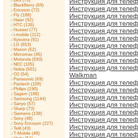
Bird (79)
Инструкция для телеф
BlackBerry (69)
Инструкция для телеф
Ericsson (72)
Fly (188)
Инструкция для телеф
Haier (92)
Инструкция для телеф
HTC (135)
Huawei (77)
Инструкция для телеф
i-mobile (112)
Инструкция для телеф
Kyocera (91)
LG (653)
Инструкция для телеф
Maxon (62)
Инструкция для телеф
Micromax (45)
Motorola (593)
Инструкция для телеф
NEC (105)
Инструкция для телеф
Nokia (601)
O2 (54)
Walkman
Panasonic (69)
Инструкция для телеф
Pantech (109)
Philips (190)
Инструкция для телеф
Sagem (188)
Инструкция для телеф
Samsung (1144)
Sanyo (57)
Инструкция для телеф
Sharp (73)
Инструкция для телеф
Siemens (138)
Sony (48)
Инструкция для телеф
Sony Ericsson (227)
Инструкция для телеф
Telit (43)
T-Mobile (48)
Инструкция для телеф