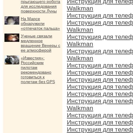
Инструкция для телеф
прыгающего робота
для исследования
Walkman
поверхности Луны
Инструкция для теле
На Марсе
Инструкция для телеф
обнаружили
«отпечаток пальца»
Walkman
Инструкция для телеф
Ученые связали
медленное
Walkman
вращение Венеры с
Инструкция для телеф
ее атмосферой
Walkman
«Известия»:
Российским
Инструкция для теле
пилотам
Инструкция для телеф
рекомендовано
готовиться к
Инструкция для телеф
полетам без GPS
Инструкция для телеф
Инструкция для теле
Инструкция для телеф
Walkman
Инструкция для телеф
Инструкция для телеф
Инструкция для теле