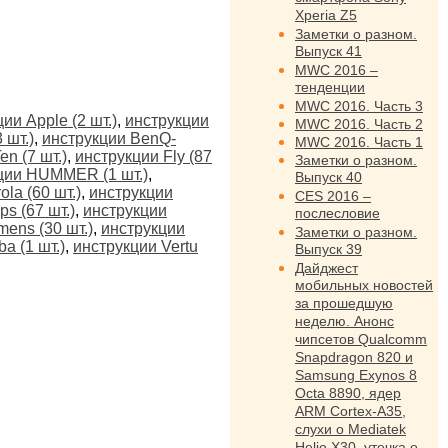
Xperia Z5
Заметки о разном.
Выпуск 41
MWC 2016 –
тенденции
MWC 2016. Часть 3
ии Apple (2 шт.)
,
инструкции
MWC 2016. Часть 2
 шт.)
,
инструкции BenQ-
MWC 2016. Часть 1
n (7 шт.)
,
инструкции Fly (87
Заметки о разном.
ции HUMMER (1 шт.)
,
Выпуск 40
la (60 шт.)
,
инструкции
CES 2016 –
ps (67 шт.)
,
инструкции
послесловие
mens (30 шт.)
,
инструкции
Заметки о разном.
a (1 шт.)
,
инструкции Vertu
Выпуск 39
Дайджест
мобильных новостей
за прошедшую
неделю. Анонс
чипсетов Qualcomm
Snapdragon 820 и
Samsung Exynos 8
Octa 8890, ядер
ARM Cortex-A35,
слухи о Mediatek
Helio X30, утечка о