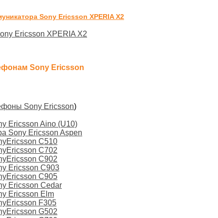
уникатора Sony Ericsson XPERIA X2
ony Ericsson XPERIA X2
ефонам Sony Ericsson
ефоны Sony Ericsson
)
 Ericsson Aino (U10)
а Sony Ericsson Aspen
nyEricsson C510
nyEricsson C702
nyEricsson C902
y Ericsson C903
nyEricsson C905
y Ericsson Cedar
y Ericsson Elm
nyEricsson F305
nyEricsson G502