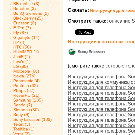
BB-mobile (6)
Benefon (3)
Скачать:
Инструкция для комм
BenQ-Siemens (9)
BlackBerry (25)
Смотрите также:
описание S
Ericsson (6)
E-Ten (7)
Fly (87)
Gigabyte (14)
Инструкции к сотовым тел
HP (4)
HTC (50)
HUMMER (1)
Just5 (2)
Levi's (1)
(смотрите также
сотовые тел
LG (85)
Motorola (60)
Nokia (274)
Инструкция для телефона Sony
Panasonic (4)
Инструкция для коммуникатор
Pantech (32)
Инструкция для телефона So
Philips (67)
Инструкция для телефона So
RoverPC (21)
Инструкция для телефона So
Samsung (285)
Инструкция для телефона Son
Sendo (7)
Инструкция для телефона So
Siemens (30)
Sony (9)
Инструкция для телефона Son
Sony Ericsson (139)
Инструкция для телефона Son
Texet (3)
Инструкция для телефона So
Toshiba (1)
Инструкция для телефона So
Vertu (3)