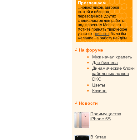
Приглашаем
...новостников, авторов
статей и обзоров,
переводчиков, других
специалистов для работы
над проектом Mobiset.ru.
Хотите принять творческое
участие -
пишите
, было бы
желание - а работу найдём.
На форуме
Муж начал храпеть
Для бизнеса
Динамические блоки
кабельных лотков
DKC
Цветы
Казино
Новости
Преимущества
iPhone 6S
В Китае