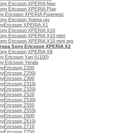
ony Ericsson XPERIA Neo
ny Ericsson XPERIA Play
y Ericsson XPERIA Pureness
y Ericsson Xperia ray
nyEricsson XPERIA X1
ony Ericsson XPERIA X10
ny Ericsson XPERIA X10 mini
ny Ericsson XPERIA X10 mini pro
ора Sony Ericsson XPERIA X2
ony Ericsson XPERIA X8
 Ericsson Yari (U100)
y Ericsson Yendo
nyEricsson Z200
yEricsson Z250i
nyEricsson Z300
yEricsson Z310i
yEricsson Z320i
nyEricsson Z520
yEricsson Z530i
nyEricsson Z550
yEricsson Z555i
nyEricsson Z600
yEricsson Z610i
nyEricsson Z710
nyEricsson Z750