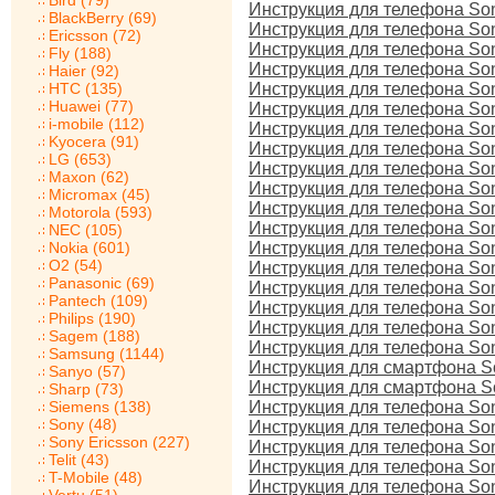
Bird (79)
Инструкция для телефона So
BlackBerry (69)
Инструкция для телефона So
Ericsson (72)
Инструкция для телефона Son
Fly (188)
Инструкция для телефона Son
Haier (92)
HTC (135)
Инструкция для телефона Son
Huawei (77)
Инструкция для телефона So
i-mobile (112)
Инструкция для телефона So
Kyocera (91)
Инструкция для телефона So
LG (653)
Инструкция для телефона So
Maxon (62)
Инструкция для телефона So
Micromax (45)
Инструкция для телефона So
Motorola (593)
Инструкция для телефона Son
NEC (105)
Nokia (601)
Инструкция для телефона Son
O2 (54)
Инструкция для телефона So
Panasonic (69)
Инструкция для телефона Son
Pantech (109)
Инструкция для телефона Son
Philips (190)
Инструкция для телефона Sony
Sagem (188)
Инструкция для телефона Sony
Samsung (1144)
Инструкция для смартфона So
Sanyo (57)
Инструкция для смартфона Son
Sharp (73)
Siemens (138)
Инструкция для телефона So
Sony (48)
Инструкция для телефона So
Sony Ericsson (227)
Инструкция для телефона So
Telit (43)
Инструкция для телефона So
T-Mobile (48)
Инструкция для телефона So