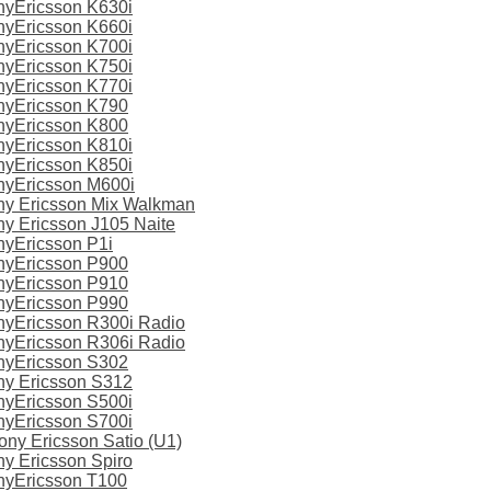
yEricsson K630i
yEricsson K660i
yEricsson K700i
yEricsson K750i
yEricsson K770i
nyEricsson K790
nyEricsson K800
yEricsson K810i
yEricsson K850i
yEricsson M600i
y Ericsson Mix Walkman
y Ericsson J105 Naite
yEricsson P1i
nyEricsson P900
nyEricsson P910
nyEricsson P990
yEricsson R300i Radio
yEricsson R306i Radio
nyEricsson S302
y Ericsson S312
yEricsson S500i
yEricsson S700i
y Ericsson Satio (U1)
y Ericsson Spiro
nyEricsson T100