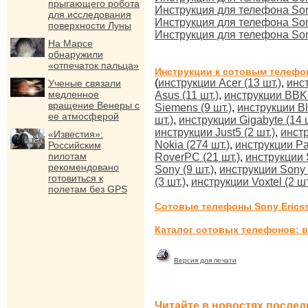
прыгающего робота
Инструкция для телефона Son
для исследования
Инструкция для телефона Son
поверхности Луны
Инструкция для телефона Son
На Марсе
обнаружили
«отпечаток пальца»
Инструкции к сотовым телефо
(
инструкции Acer (13 шт.)
,
инст
Ученые связали
медленное
Asus (11 шт.)
,
инструкции BBK 
вращение Венеры с
Siemens (9 шт.)
,
инструкции Bl
ее атмосферой
шт.)
,
инструкции Gigabyte (14 ш
инструкции Just5 (2 шт.)
,
инстр
«Известия»:
Nokia (274 шт.)
,
инструкции Pa
Российским
пилотам
RoverPC (21 шт.)
,
инструкции 
рекомендовано
Sony (9 шт.)
,
инструкции Sony E
готовиться к
(3 шт.)
,
инструкции Voxtel (2 шт
полетам без GPS
Сотовые телефоны Sony Erics
Каталог сотовых телефонов: в
Версия для печати
Читайте в новостях послед