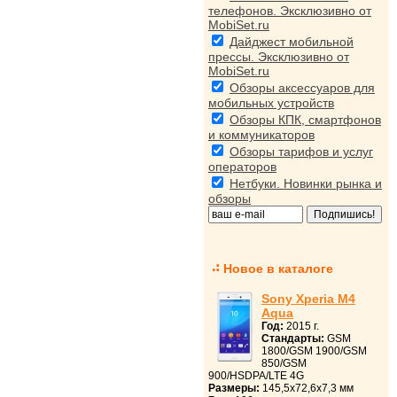
телефонов. Эксклюзивно от
MobiSet.ru
Дайджест мобильной
прессы. Эксклюзивно от
MobiSet.ru
Обзоры аксессуаров для
мобильных устройств
Обзоры КПК, смартфонов
и коммуникаторов
Обзоры тарифов и услуг
операторов
Нетбуки. Новинки рынка и
обзоры
Новое в каталоге
Sony Xperia M4
Aqua
Год:
2015 г.
Стандарты:
GSM
1800/GSM 1900/GSM
850/GSM
900/HSDPA/LTE 4G
Размеры:
145,5x72,6x7,3 мм