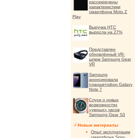
рассекречены
характеристики
смартфона Moto Z
Play
Выручка HTC
выросла на 27%
Представлен
обновлённый VR-
шлем Samsung Gear
VR
Samsung
анонсировала
планшетофон Galaxy
Note 7
Слухи о новых
возможностях
«умных» часов
Samsung Gear S3
Новые материалы
Опыт эксплуатации
смартфона Sony