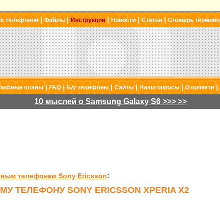
|
|
|
|
|
ых телефонов
Файлы
Инструкции
Новости
Статьи
Словарь термино
|
|
|
|
|
|
рифные планы
FAQ
Б/у телефоны
Сайты
Наши опросы
О проекте
10 мыслей о Samsung Galaxy S6 >>> >>
:
овым телефонам Sony Ericsson
МУ ТЕЛЕФОНУ SONY ERICSSON XPERIA X2