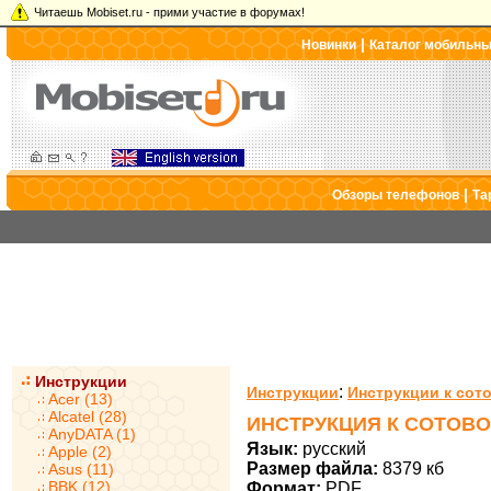
Читаешь Mobiset.ru - прими участие в форумах!
|
Новинки
Каталог мобильн
|
Обзоры телефонов
Та
Инструкции
:
Инструкции
Инструкции к сот
Acer (13)
Alcatel (28)
ИНСТРУКЦИЯ К СОТОВО
AnyDATA (1)
Язык:
русский
Apple (2)
Размер файла:
8379 кб
Asus (11)
BBK (12)
Формат:
PDF