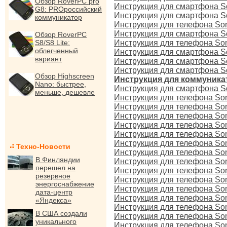
Обзор RoverPC pro
Инструкция для смартфона S
G8: PROроссийский
Инструкция для смартфона So
коммуникатор
Инструкция для телефона Son
Инструкция для смартфона Son
Обзор RoverPC
S8/S8 Lite:
Инструкция для телефона So
облегченный
Инструкция для смартфона S
вариант
Инструкция для смартфона So
Инструкция для смартфона So
Обзор Highscreen
Инструкция для коммуникат
Nano: быстрее,
Инструкция для смартфона S
меньше, дешевле
Инструкция для телефона Sony
Инструкция для телефона Son
Инструкция для телефона So
Инструкция для телефона Son
Инструкция для телефона So
Инструкция для телефона Son
Техно-Новости
Инструкция для телефона Son
В Финляндии
Инструкция для телефона So
перешел на
Инструкция для телефона Son
резервное
Инструкция для телефона So
энергоснабжение
Инструкция для телефона Son
дата-центр
Инструкция для телефона So
«Яндекса»
Инструкция для телефона Son
В США создали
Инструкция для телефона So
уникального
Инструкция для телефона So