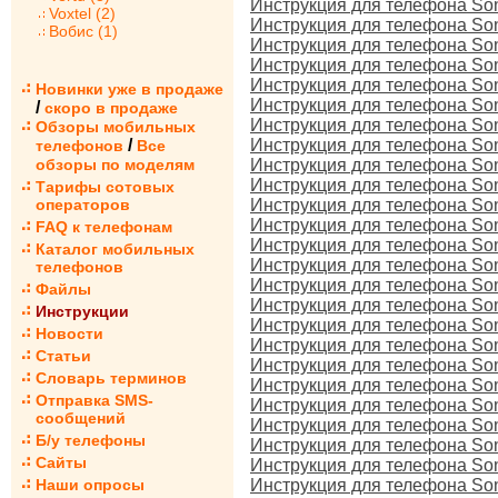
Инструкция для телефона So
Voxtel (2)
Инструкция для телефона So
Вобис (1)
Инструкция для телефона So
Инструкция для телефона Son
Инструкция для телефона Son
Новинки уже в продаже
Инструкция для телефона Son
/
скоро в продаже
Инструкция для телефона Son
Обзоры мобильных
/
Инструкция для телефона Son
телефонов
Все
обзоры по моделям
Инструкция для телефона Son
Инструкция для телефона Son
Тарифы сотовых
операторов
Инструкция для телефона Son
Инструкция для телефона Son
FAQ к телефонам
Инструкция для телефона Son
Каталог мобильных
Инструкция для телефона So
телефонов
Инструкция для телефона So
Файлы
Инструкция для телефона So
Инструкции
Инструкция для телефона Son
Новости
Инструкция для телефона Son
Статьи
Инструкция для телефона So
Словарь терминов
Инструкция для телефона Son
Отправка SMS-
Инструкция для телефона Son
сообщений
Инструкция для телефона Son
Б/у телефоны
Инструкция для телефона So
Сайты
Инструкция для телефона So
Наши опросы
Инструкция для телефона So