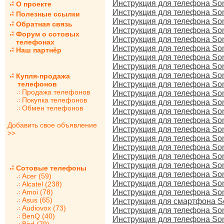
Инструкция для телефона Son
О проекте
Инструкция для телефона Son
Полезные ссылки
Инструкция для телефона Son
Обратная связь
Инструкция для телефона Son
Форум о сотовых
Инструкция для телефона Son
телефонах
Инструкция для телефона So
Наш партнёр
Инструкция для телефона So
Инструкция для телефона Son
Инструкция для телефона Son
Купля-продажа
телефонов
Инструкция для телефона Son
Продажа телефонов
Инструкция для телефона Son
Покупка телефонов
Инструкция для телефона Son
Обмен телефонов
Инструкция для телефона Son
Инструкция для телефона So
Добавить свое объявление
Инструкция для телефона So
>>
Инструкция для телефона So
Инструкция для телефона Son
Инструкция для телефона Son
Инструкция для телефона So
Сотовые телефоны
Инструкция для телефона Son
Acer (59)
Инструкция для телефона Son
Alcatel (238)
Amoi (78)
Инструкция для телефона Son
Asus (65)
Инструкция для смартфона Son
Audiovox (73)
Инструкция для телефона Son
BenQ (40)
Инструкция для телефона So