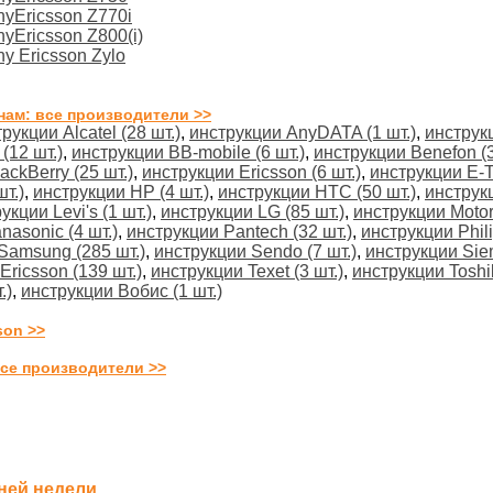
yEricsson Z770i
yEricsson Z800(i)
y Ericsson Zylo
нам: все производители >>
рукции Alcatel (28 шт.)
,
инструкции AnyDATA (1 шт.)
,
инструкц
(12 шт.)
,
инструкции BB-mobile (6 шт.)
,
инструкции Benefon (3
ackBerry (25 шт.)
,
инструкции Ericsson (6 шт.)
,
инструкции E-Te
т.)
,
инструкции HP (4 шт.)
,
инструкции HTC (50 шт.)
,
инструк
укции Levi's (1 шт.)
,
инструкции LG (85 шт.)
,
инструкции Motoro
nasonic (4 шт.)
,
инструкции Pantech (32 шт.)
,
инструкции Phili
Samsung (285 шт.)
,
инструкции Sendo (7 шт.)
,
инструкции Sie
ricsson (139 шт.)
,
инструкции Texet (3 шт.)
,
инструкции Toshib
.)
,
инструкции Вобис (1 шт.)
son >>
се производители >>
ней недели