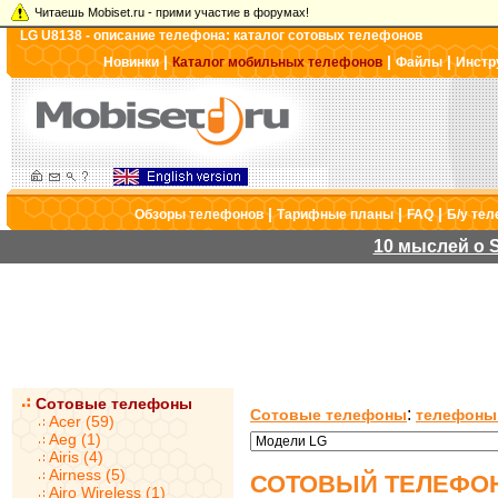
Читаешь Mobiset.ru - прими участие в форумах!
LG U8138 - описание телефона: каталог сотовых телефонов
|
|
|
Новинки
Каталог мобильных телефонов
Файлы
Инстр
|
|
|
Обзоры телефонов
Тарифные планы
FAQ
Б/у те
10 мыслей о S
Сотовые телефоны
:
Сотовые телефоны
телефоны
Acer (59)
Aeg (1)
Airis (4)
Airness (5)
СОТОВЫЙ ТЕЛЕФОН
Airo Wireless (1)