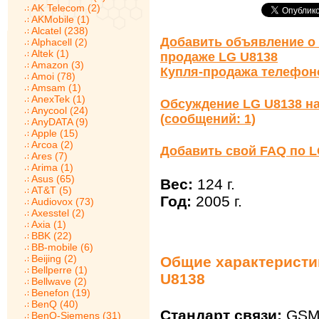
AK Telecom (2)
AKMobile (1)
Alcatel (238)
Добавить объявление о 
Alphacell (2)
Altek (1)
продаже LG U8138
Amazon (3)
Купля-продажа телефон
Amoi (78)
Amsam (1)
AnexTek (1)
Обсуждение LG U8138 н
Anycool (24)
(сообщений: 1)
AnyDATA (9)
Apple (15)
Arcoa (2)
Добавить свой FAQ по L
Ares (7)
Arima (1)
Asus (65)
Вес:
124 г.
AT&T (5)
Год:
2005 г.
Audiovox (73)
Axesstel (2)
Axia (1)
BBK (22)
BB-mobile (6)
Beijing (2)
Общие характеристи
Bellperre (1)
U8138
Bellwave (2)
Benefon (19)
BenQ (40)
Стандарт связи:
GSM 
BenQ-Siemens (31)