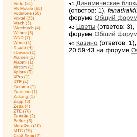
Динамические блок
Vertu (51)
VK Mobile (65)
(ответов: 1),
fanatkaMi
Vodafone (55)
форуме
Общий фору
Voxtel (35)
Vtech (3)
Цветы
(ответов: 3),
Watchtech (4)
Withus (5)
форуме
Общий фору
WND (7)
Казино
(ответов: 1)
Wonu (4)
X-cute (4)
20:59:43 на форуме
О
xDevice (1)
Xiamen (1)
Xiaomi (1)
Xircom (1)
Xplore (5)
XPro (1)
XTE (4)
Yakumo (1)
YourLine (1)
Zakang (1)
Zapp (3)
Zetta (4)
ZTE (76)
Билайн (2)
Вобис (5)
МегаФон (10)
МТС (19)
Скай Линк (2)