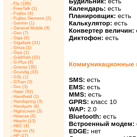
Будильник:
есть
Fly (188)
Календарь:
есть
FreeTalk (1)
Fujitsu (4)
Планировщик:
есть
Fujitsu Siemens (2)
Калькулятор:
есть
Garmin (1)
General Mobile (9)
Конвертер величин:
Geo (7)
Диктофон:
есть
Giga (6)
Gigabyte (31)
Ginza (1)
Giya (1)
GoldVish (15)
G-Plus (9)
Коммуникационные 
Gresso (35)
Grundig (33)
GSL (1)
SMS:
есть
GTran (3)
EMS:
есть
Gvc (3)
Haier (92)
MMS:
есть
Handheld (1)
GPRS:
класс 10
Handspring (3)
Handyuhr (6)
WAP:
2.0
Highscreen (3)
Bluetooth:
есть
Hisense (5)
Hitachi (13)
Встроенный модем:
HKC (4)
EDGE:
нет
Hop-on (5)
HP (27)