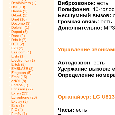
Виброзвонок:
есть
DealMakers (1)
Dell (10)
Полифония:
40-голос
Densa (1)
Бесшумный вызов:
е
D-Link (1)
Dnet (10)
Громкая связь:
есть
Docomo (3)
Дополнительно:
MP3 
Dolphin (1)
Dopod (5)
Doro (2)
Drin.it (7)
DTT (2)
E28 (2)
Управление звонкам
Eastcom (4)
Eishi (1)
Electronica (1)
Автодозвон:
есть
Elitek (5)
Удержание вызова:
е
EMBLAZE (2)
Emgeton (5)
Определение номера
Emol (15)
eNOL (8)
Enteos (1)
Ericsson (72)
E-Ten (23)
Органайзер: LG U813
Europhone (20)
Explay (3)
Ezio (1)
Часы:
есть
FIC (4)
Firefly (1)