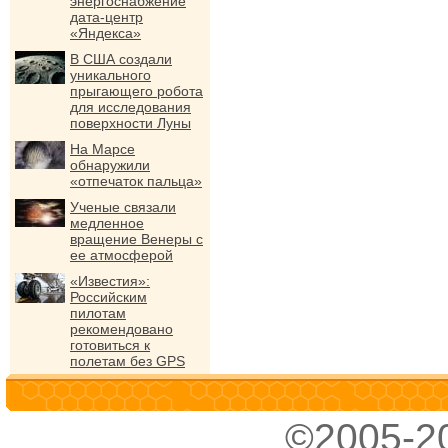
энергоснабжение
дата-центр
«Яндекса»
В США создали
уникального
прыгающего робота
для исследования
поверхности Луны
На Марсе
обнаружили
«отпечаток пальца»
Ученые связали
медленное
вращение Венеры с
ее атмосферой
«Известия»:
Российским
пилотам
рекомендовано
готовиться к
полетам без GPS
©2005-2