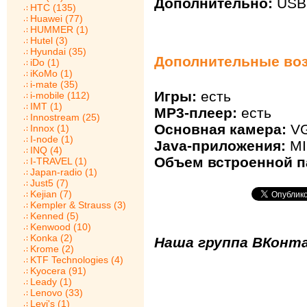
Дополнительно:
USB 
HTC (135)
Huawei (77)
HUMMER (1)
Hutel (3)
Hyundai (35)
Дополнительные воз
iDo (1)
iKoMo (1)
i-mate (35)
Игры:
есть
i-mobile (112)
IMT (1)
MP3-плеер:
есть
Innostream (25)
Основная камера:
V
Innox (1)
I-node (1)
Java-приложения:
MI
INQ (4)
Объем встроенной п
I-TRAVEL (1)
Japan-radio (1)
Just5 (7)
Kejian (7)
Kempler & Strauss (3)
Kenned (5)
Kenwood (10)
Konka (2)
Наша группа ВКонта
Krome (2)
KTF Technologies (4)
Kyocera (91)
Leady (1)
Lenovo (33)
Levi's (1)