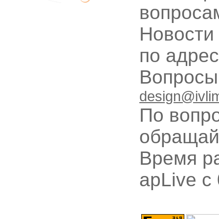
вопроса
Новости
по адре
Вопрос
design@ivli
По вопр
обращай
Время ра
apLive c