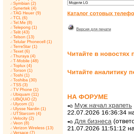
Symbian (2)
Synertek (4)
Каталог сотовых телефо
TAG Heuer (9)
TCL (6)
Tel.Me (8)
Telepong (1)
Версия для печати
Telit (43)
Telson (13)
Telular Phonecell (1)
TerreStar (1)
Texet (6)
Читайте в новостях 
Thuraya (4)
T-Mobile (48)
Toplux (4)
Torson (1)
Читайте аналитику 
Toshi (1)
Toshiba (30)
TSS (3)
TV Phone (1)
Ubiquam (11)
НА ФОРУМЕ
UBiQUiO (2)
Ulycom (1)
Муж начал храпеть
Ulysse Nardin (1)
22.07.2026 16:36:34 
UTStarcom (4)
Velocity (2)
Для бизнеса
(ответо
Veon (8)
21.07.2026 11:51:12 
Verizon Wireless (13)
Versace (7)