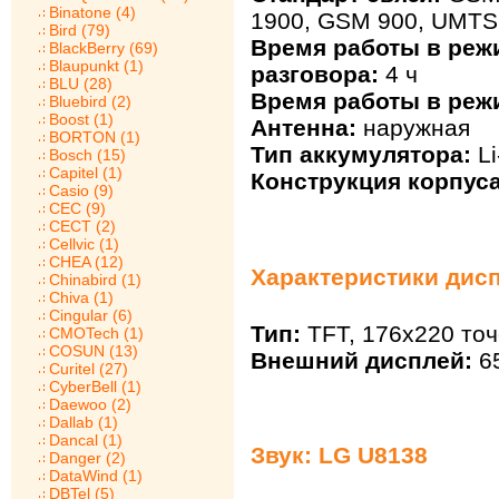
Binatone (4)
1900, GSM 900, UMTS
Bird (79)
Время работы в реж
BlackBerry (69)
Blaupunkt (1)
разговора:
4 ч
BLU (28)
Время работы в реж
Bluebird (2)
Boost (1)
Антенна:
наружная
BORTON (1)
Тип аккумулятора:
Li
Bosch (15)
Capitel (1)
Конструкция корпуса
Casio (9)
CEC (9)
CECT (2)
Cellvic (1)
CHEA (12)
Характеристики дисп
Chinabird (1)
Chiva (1)
Cingular (6)
Тип:
TFT, 176x220 точ
CMOTech (1)
COSUN (13)
Внешний дисплей:
65
Curitel (27)
CyberBell (1)
Daewoo (2)
Dallab (1)
Dancal (1)
Звук: LG U8138
Danger (2)
DataWind (1)
DBTel (5)