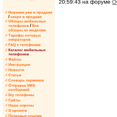
20:59:43 на форуме
О
Новинки уже в продаже
/
скоро в продаже
Обзоры мобильных
/
телефонов
Все
обзоры по моделям
Тарифы сотовых
операторов
FAQ к телефонам
Каталог мобильных
телефонов
Файлы
Инструкции
Новости
Статьи
Словарь терминов
Отправка SMS-
сообщений
Б/у телефоны
Сайты
Наши опросы
О проекте
Полезные ссылки