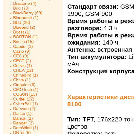
Binatone (4)
Стандарт связи:
GSM 
Bird (79)
1900, GSM 900
BlackBerry (69)
Blaupunkt (1)
Время работы в реж
BLU (28)
разговора:
4,3 ч
Bluebird (2)
Boost (1)
Время работы в реж
BORTON (1)
ожидания:
140 ч
Bosch (15)
Capitel (1)
Антенна:
встроенная
Casio (9)
Тип аккумулятора:
Li
CEC (9)
CECT (2)
мАч
Cellvic (1)
Конструкция корпуса
CHEA (12)
Chinabird (1)
Chiva (1)
Cingular (6)
CMOTech (1)
COSUN (13)
Характеристики дисп
Curitel (27)
8100
CyberBell (1)
Daewoo (2)
Dallab (1)
Тип:
TFT, 176x220 точ
Dancal (1)
Danger (2)
цветов
DataWind (1)
Подсветка:
есть
DBTel (5)