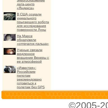
энергоснабжение
дата-центр
«Яндекса»
В США создали
уникального
прыгающего робота
для исследования
поверхности Луны
На Марсе
обнаружили
«отпечаток пальца»
Ученые связали
медленное
вращение Венеры с
ее атмосферой
«Известия»:
Российским
пилотам
рекомендовано
готовиться к
полетам без GPS
©2005-2