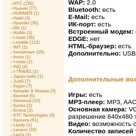
WAP:
2.0
HTC (135)
Huawei (77)
Bluetooth:
есть
HUMMER (1)
E-Mail:
есть
Hutel (3)
Hyundai (35)
ИК-порт:
есть
iDo (1)
Встроенный модем:
iKoMo (1)
i-mate (35)
EDGE:
нет
i-mobile (112)
HTML-браузер:
есть
IMT (1)
Innostream (25)
Дополнительно:
USB 
Innox (1)
I-node (1)
INQ (4)
I-TRAVEL (1)
Japan-radio (1)
Дополнительные воз
Just5 (7)
Kejian (7)
Kempler & Strauss (3)
Игры:
есть
Kenned (5)
Kenwood (10)
MP3-плеер:
MP3, AA
Konka (2)
Основная камера:
VG
Krome (2)
KTF Technologies (4)
разрешение 640х480 
Kyocera (91)
Видео:
возможность с
Leady (1)
Lenovo (33)
Количество записей 
Levi's (1)