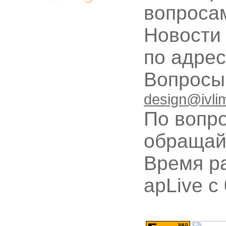
вопроса
Новости
по адре
Вопрос
design@ivli
По вопр
обращай
Время ра
apLive c