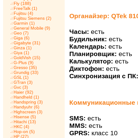
Fly (188)
FreeTalk (1)
Fujitsu (4)
Органайзер: QTek 81
Fujitsu Siemens (2)
Garmin (1)
General Mobile (9)
Часы:
есть
Geo (7)
Giga (6)
Будильник:
есть
Gigabyte (31)
Календарь:
есть
Ginza (1)
Giya (1)
Планировщик:
есть
GoldVish (15)
Калькулятор:
есть
G-Plus (9)
Gresso (35)
Диктофон:
есть
Grundig (33)
Синхронизация с ПК
GSL (1)
GTran (3)
Gvc (3)
Haier (92)
Handheld (1)
Коммуникационные в
Handspring (3)
Handyuhr (6)
Highscreen (3)
Hisense (5)
SMS:
есть
Hitachi (13)
MMS:
есть
HKC (4)
Hop-on (5)
GPRS:
класс 10
HP (27)