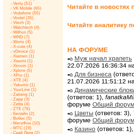
Vertu (51)
Читайте в новостях 
VK Mobile (65)
Vodafone (55)
Voxtel (35)
Vtech (3)
Читайте аналитику 
Watchtech (4)
Withus (5)
WND (7)
Wonu (4)
X-cute (4)
НА ФОРУМЕ
xDevice (1)
Xiamen (1)
Муж начал храпеть
Xiaomi (1)
22.07.2026 16:36:34 
Xircom (1)
Xplore (5)
Для бизнеса
(ответо
XPro (1)
XTE (4)
21.07.2026 11:51:12 
Yakumo (1)
Динамические блок
YourLine (1)
Zakang (1)
(ответов: 1),
fanatkaMi
Zapp (3)
форуме
Общий фору
Zetta (4)
ZTE (76)
Цветы
(ответов: 3),
Билайн (2)
Вобис (5)
форуме
Общий фору
МегаФон (10)
МТС (19)
Казино
(ответов: 1)
Скай Линк (2)