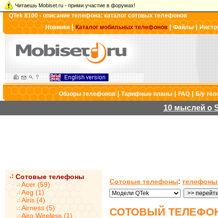
Читаешь Mobiset.ru - прими участие в форумах!
QTek 8100 - описание телефона: каталог сотовых телефонов
|
|
|
Новинки
Каталог мобильных телефонов
Файлы
Инстр
|
|
|
Обзоры телефонов
Тарифные планы
FAQ
Б/у те
10 мыслей о S
Сотовые телефоны
:
Сотовые телефоны
телефоны
Acer (59)
Aeg (1)
Airis (4)
Airness (5)
СОТОВЫЙ ТЕЛЕФОН
Airo Wireless (1)