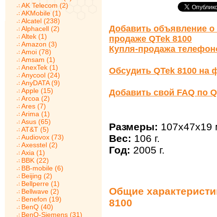
AK Telecom (2)
AKMobile (1)
Alcatel (238)
Добавить объявление о 
Alphacell (2)
Altek (1)
продаже QTek 8100
Amazon (3)
Купля-продажа телефон
Amoi (78)
Amsam (1)
AnexTek (1)
Обсудить QTek 8100 на 
Anycool (24)
AnyDATA (9)
Apple (15)
Добавить свой FAQ по Q
Arcoa (2)
Ares (7)
Arima (1)
Asus (65)
Размеры:
107x47x19 
AT&T (5)
Вес:
106 г.
Audiovox (73)
Axesstel (2)
Год:
2005 г.
Axia (1)
BBK (22)
BB-mobile (6)
Beijing (2)
Bellperre (1)
Общие характеристи
Bellwave (2)
Benefon (19)
8100
BenQ (40)
BenQ-Siemens (31)