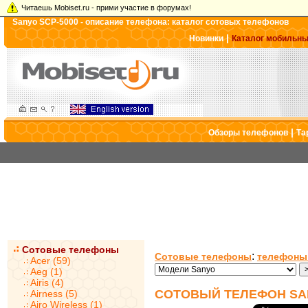
Читаешь Mobiset.ru - прими участие в форумах!
Sanyo SCP-5000 - описание телефона: каталог сотовых телефонов
|
Новинки
Каталог мобильн
|
Обзоры телефонов
Та
Сотовые телефоны
:
Сотовые телефоны
телефоны
Acer (59)
Aeg (1)
Airis (4)
СОТОВЫЙ ТЕЛЕФОН SAN
Airness (5)
Airo Wireless (1)