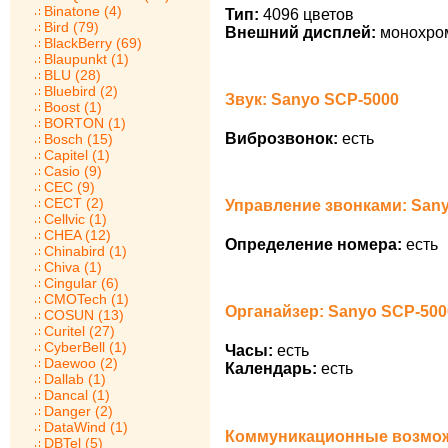
Binatone (4)
Тип:
4096 цветов
Bird (79)
Внешний дисплей:
монохро
BlackBerry (69)
Blaupunkt (1)
BLU (28)
Bluebird (2)
Звук: Sanyo SCP-5000
Boost (1)
BORTON (1)
Виброзвонок:
есть
Bosch (15)
Capitel (1)
Casio (9)
CEC (9)
CECT (2)
Управление звонками: San
Cellvic (1)
CHEA (12)
Определение номера:
есть
Chinabird (1)
Chiva (1)
Cingular (6)
CMOTech (1)
Органайзер: Sanyo SCP-500
COSUN (13)
Curitel (27)
CyberBell (1)
Часы:
есть
Daewoo (2)
Календарь:
есть
Dallab (1)
Dancal (1)
Danger (2)
DataWind (1)
Коммуникационные возмож
DBTel (5)