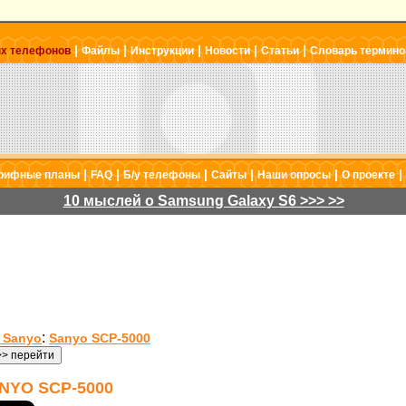
|
|
|
|
|
ых телефонов
Файлы
Инструкции
Новости
Статьи
Словарь термино
|
|
|
|
|
|
рифные планы
FAQ
Б/у телефоны
Сайты
Наши опросы
О проекте
10 мыслей о Samsung Galaxy S6 >>> >>
:
 Sanyo
Sanyo SCP-5000
YO SCP-5000