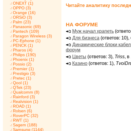
ONEXT (1)
Читайте аналитику последн
OPPO (3)
Orange (16)
ORSiO (3)
Palm (23)
НА ФОРУМЕ
Panasonic (69)
Муж начал храпеть
(ответо
Pantech (109)
Paragon Wireless (3)
Для бизнеса
(ответов: 10),
PC-Ephone (1)
Динамические блоки кабе
PENCK (1)
форум
Pharos (4)
Philips (190)
Цветы
(ответов: 3),
Triss
, 
Phoenix (1)
Казино
(ответов: 1),
TvoiDr
Possio (2)
Premier (1)
Prestigio (3)
Pretec (1)
Qool (1)
QTek (23)
Qualcomm (8)
Rainford (3)
Realvision (1)
ROAD (1)
Rolsen (6)
RoverPC (32)
RWT (1)
Sagem (188)
Samsung (1144)