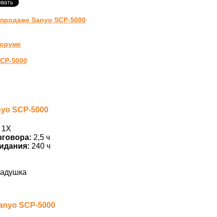
-продаже Sanyo SCP-5000
форуме
SCP-5000
nyo SCP-5000
 1X
зговора:
2,5 ч
идания:
240 ч
адушка
anyo SCP-5000