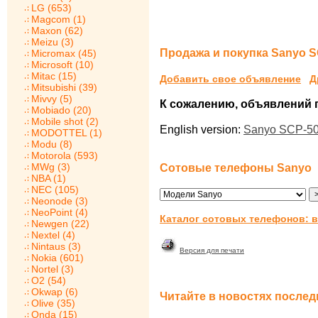
LG (653)
Magcom (1)
Maxon (62)
Meizu (3)
Продажа и покупка Sanyo S
Micromax (45)
Microsoft (10)
Mitac (15)
Добавить свое объявление
Д
Mitsubishi (39)
Mivvy (5)
К сожалению, объявлений по
Mobiado (20)
Mobile shot (2)
English version:
Sanyo SCP-50
MODOTTEL (1)
Modu (8)
Motorola (593)
MWg (3)
Сотовые телефоны Sanyo
NBA (1)
NEC (105)
Neonode (3)
NeoPoint (4)
Каталог сотовых телефонов: в
Newgen (22)
Nextel (4)
Nintaus (3)
Версия для печати
Nokia (601)
Nortel (3)
O2 (54)
Okwap (6)
Читайте в новостях послед
Olive (35)
Onda (15)