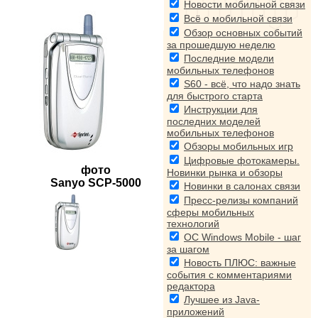
Новости мобильной связи
Всё о мобильной связи
Обзор основных событий
за прошедшую неделю
Последние модели
мобильных телефонов
S60 - всё, что надо знать
для быстрого старта
Инструкции для
последних моделей
мобильных телефонов
Обзоры мобильных игр
Цифровые фотокамеры.
фото
Новинки рынка и обзоры
Sanyo SCP-5000
Новинки в салонах связи
Пресс-релизы компаний
сферы мобильных
технологий
ОС Windows Mobile - шаг
за шагом
Новость ПЛЮС: важные
события с комментариями
редактора
Лучшее из Java-
приложений