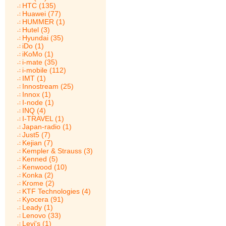
HTC (135)
Huawei (77)
HUMMER (1)
Hutel (3)
Hyundai (35)
iDo (1)
iKoMo (1)
i-mate (35)
i-mobile (112)
IMT (1)
Innostream (25)
Innox (1)
I-node (1)
INQ (4)
I-TRAVEL (1)
Japan-radio (1)
Just5 (7)
Kejian (7)
Kempler & Strauss (3)
Kenned (5)
Kenwood (10)
Konka (2)
Krome (2)
KTF Technologies (4)
Kyocera (91)
Leady (1)
Lenovo (33)
Levi's (1)