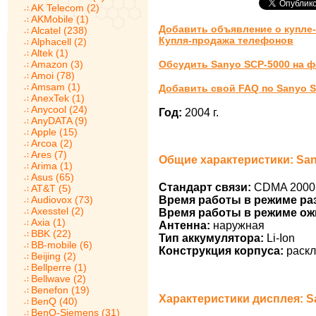
AK Telecom (2)
AKMobile (1)
Добавить объявление о купле
Alcatel (238)
Купля-продажа телефонов
Alphacell (2)
Altek (1)
Amazon (3)
Обсудить Sanyo SCP-5000 на 
Amoi (78)
Amsam (1)
Добавить свой FAQ по Sanyo 
AnexTek (1)
Anycool (24)
Год:
2004 г.
AnyDATA (9)
Apple (15)
Arcoa (2)
Ares (7)
Общие характеристики: Sa
Arima (1)
Asus (65)
Стандарт связи:
CDMA 2000
AT&T (5)
Audiovox (73)
Время работы в режиме ра
Axesstel (2)
Время работы в режиме ож
Axia (1)
Антенна:
наружная
BBK (22)
Тип аккумулятора:
Li-Ion
BB-mobile (6)
Конструкция корпуса:
раскл
Beijing (2)
Bellperre (1)
Bellwave (2)
Benefon (19)
Характеристики дисплея: S
BenQ (40)
BenQ-Siemens (31)