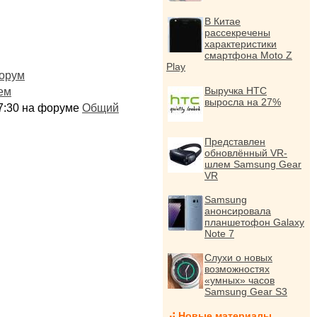
В Китае
рассекречены
характеристики
смартфона Moto Z
Play
орум
Выручка HTC
ем
выросла на 27%
:17:30 на форуме
Общий
Представлен
обновлённый VR-
шлем Samsung Gear
VR
Samsung
анонсировала
планшетофон Galaxy
Note 7
Слухи о новых
возможностях
«умных» часов
Samsung Gear S3
Новые материалы