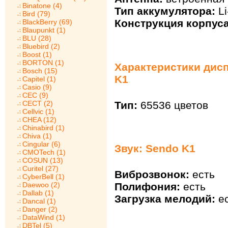
Binatone (4)
Тип аккумулятора:
Li
Bird (79)
Конструкция корпуса
BlackBerry (69)
Blaupunkt (1)
BLU (28)
Bluebird (2)
Boost (1)
BORTON (1)
Характеристики дис
Bosch (15)
K1
Capitel (1)
Casio (9)
CEC (9)
Тип:
65536 цветов
CECT (2)
Cellvic (1)
CHEA (12)
Chinabird (1)
Chiva (1)
Cingular (6)
Звук: Sendo K1
CMOTech (1)
COSUN (13)
Curitel (27)
Виброзвонок:
есть
CyberBell (1)
Полифония:
есть
Daewoo (2)
Dallab (1)
Загрузка мелодий:
ес
Dancal (1)
Danger (2)
DataWind (1)
DBTel (5)