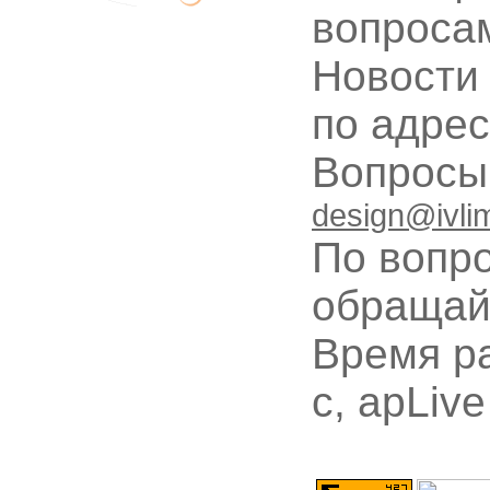
вопроса
Новости
по адре
Вопрос
design@ivli
По вопр
обращай
Время ра
с, apLive