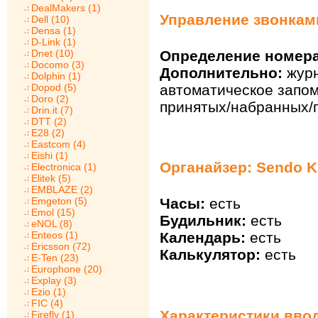
DealMakers (1)
Управление звонкам
Dell (10)
Densa (1)
D-Link (1)
Dnet (10)
Определение номера
Docomo (3)
Дополнительно:
журн
Dolphin (1)
Dopod (5)
автоматическое запо
Doro (2)
принятых/набранных/
Drin.it (7)
DTT (2)
E28 (2)
Eastcom (4)
Eishi (1)
Органайзер: Sendo K
Electronica (1)
Elitek (5)
EMBLAZE (2)
Emgeton (5)
Часы:
есть
Emol (15)
Будильник:
есть
eNOL (8)
Enteos (1)
Календарь:
есть
Ericsson (72)
Калькулятор:
есть
E-Ten (23)
Europhone (20)
Explay (3)
Ezio (1)
FIC (4)
Характеристики ввод
Firefly (1)