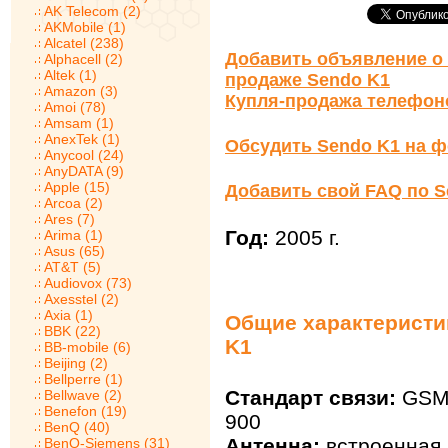
AK Telecom (2)
AKMobile (1)
Alcatel (238)
Добавить объявление о 
Alphacell (2)
Altek (1)
продаже Sendo K1
Amazon (3)
Купля-продажа телефон
Amoi (78)
Amsam (1)
AnexTek (1)
Обсудить Sendo K1 на 
Anycool (24)
AnyDATA (9)
Apple (15)
Добавить свой FAQ по S
Arcoa (2)
Ares (7)
Год:
2005 г.
Arima (1)
Asus (65)
AT&T (5)
Audiovox (73)
Axesstel (2)
Axia (1)
Общие характеристи
BBK (22)
K1
BB-mobile (6)
Beijing (2)
Bellperre (1)
Стандарт связи:
GSM 
Bellwave (2)
Benefon (19)
900
BenQ (40)
Антенна:
встроенная
BenQ-Siemens (31)