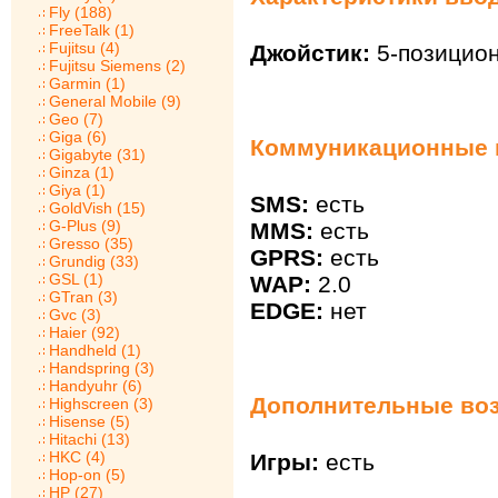
Fly (188)
FreeTalk (1)
Fujitsu (4)
Джойстик:
5-позицион
Fujitsu Siemens (2)
Garmin (1)
General Mobile (9)
Geo (7)
Giga (6)
Коммуникационные 
Gigabyte (31)
Ginza (1)
Giya (1)
SMS:
есть
GoldVish (15)
G-Plus (9)
MMS:
есть
Gresso (35)
GPRS:
есть
Grundig (33)
GSL (1)
WAP:
2.0
GTran (3)
EDGE:
нет
Gvc (3)
Haier (92)
Handheld (1)
Handspring (3)
Handyuhr (6)
Дополнительные воз
Highscreen (3)
Hisense (5)
Hitachi (13)
HKC (4)
Игры:
есть
Hop-on (5)
HP (27)