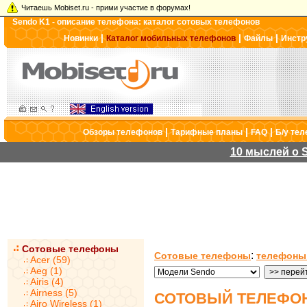
Читаешь Mobiset.ru - прими участие в форумах!
Sendo K1 - описание телефона: каталог сотовых телефонов
|
|
|
Новинки
Каталог мобильных телефонов
Файлы
Инстр
|
|
|
Обзоры телефонов
Тарифные планы
FAQ
Б/у те
10 мыслей о S
Сотовые телефоны
:
Сотовые телефоны
телефоны
Acer (59)
Aeg (1)
Airis (4)
Airness (5)
СОТОВЫЙ ТЕЛЕФОН
Airo Wireless (1)