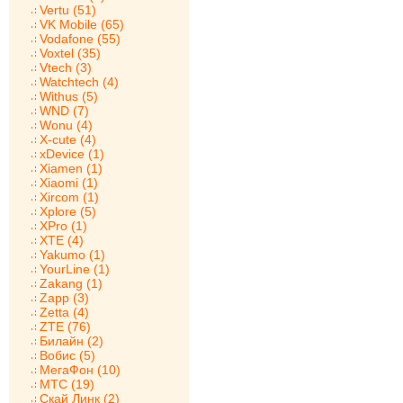
Vertu (51)
VK Mobile (65)
Vodafone (55)
Voxtel (35)
Vtech (3)
Watchtech (4)
Withus (5)
WND (7)
Wonu (4)
X-cute (4)
xDevice (1)
Xiamen (1)
Xiaomi (1)
Xircom (1)
Xplore (5)
XPro (1)
XTE (4)
Yakumo (1)
YourLine (1)
Zakang (1)
Zapp (3)
Zetta (4)
ZTE (76)
Билайн (2)
Вобис (5)
МегаФон (10)
МТС (19)
Скай Линк (2)