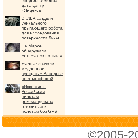
энергоснабжение
дата-центр
«Яндекса»
В США создали
уникального
прыгающего робота
для исследования
поверхности Луны
На Марсе
обнаружили
«отпечаток пальца»
Ученые связали
медленное
вращение Венеры с
ее атмосферой
«Известия»:
Российским
пилотам
рекомендовано
готовиться к
полетам без GPS
©2005-2