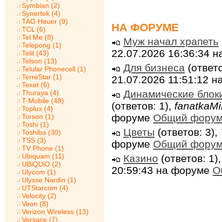
Symbian (2)
Synertek (4)
TAG Heuer (9)
НА ФОРУМЕ
TCL (6)
Tel.Me (8)
Муж начал храпеть
Telepong (1)
22.07.2026 16:36:34 
Telit (43)
Telson (13)
Для бизнеса
(ответо
Telular Phonecell (1)
TerreStar (1)
21.07.2026 11:51:12 
Texet (6)
Динамические блок
Thuraya (4)
T-Mobile (48)
(ответов: 1),
fanatkaMi
Toplux (4)
форуме
Общий фору
Torson (1)
Toshi (1)
Цветы
(ответов: 3),
Toshiba (30)
TSS (3)
форуме
Общий фору
TV Phone (1)
Ubiquam (11)
Казино
(ответов: 1)
UBiQUiO (2)
20:59:43 на форуме
О
Ulycom (1)
Ulysse Nardin (1)
UTStarcom (4)
Velocity (2)
Veon (8)
Verizon Wireless (13)
Versace (7)