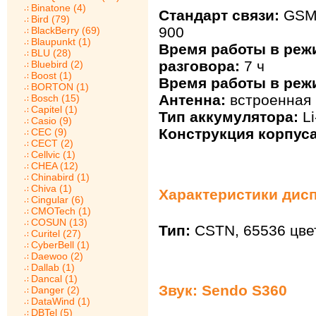
Binatone (4)
Стандарт связи:
GSM 
Bird (79)
900
BlackBerry (69)
Blaupunkt (1)
Время работы в реж
BLU (28)
разговора:
7 ч
Bluebird (2)
Boost (1)
Время работы в реж
BORTON (1)
Антенна:
встроенная
Bosch (15)
Capitel (1)
Тип аккумулятора:
Li
Casio (9)
Конструкция корпуса
CEC (9)
CECT (2)
Cellvic (1)
CHEA (12)
Chinabird (1)
Chiva (1)
Характеристики дисп
Cingular (6)
CMOTech (1)
COSUN (13)
Тип:
CSTN, 65536 цвет
Curitel (27)
CyberBell (1)
Daewoo (2)
Dallab (1)
Dancal (1)
Звук: Sendo S360
Danger (2)
DataWind (1)
DBTel (5)