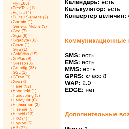
Календарь:
есть
Fly (188)
FreeTalk (1)
Калькулятор:
есть
Fujitsu (4)
Конвертер величин:
Fujitsu Siemens (2)
Garmin (1)
General Mobile (9)
Geo (7)
Giga (6)
Коммуникационные в
Gigabyte (31)
Ginza (1)
Giya (1)
GoldVish (15)
SMS:
есть
G-Plus (9)
EMS:
есть
Gresso (35)
Grundig (33)
MMS:
есть
GSL (1)
GPRS:
класс 8
GTran (3)
Gvc (3)
WAP:
2.0
Haier (92)
EDGE:
нет
Handheld (1)
Handspring (3)
Handyuhr (6)
Highscreen (3)
Hisense (5)
Дополнительные воз
Hitachi (13)
HKC (4)
Hop-on (5)
HP (27)
Игры:
3