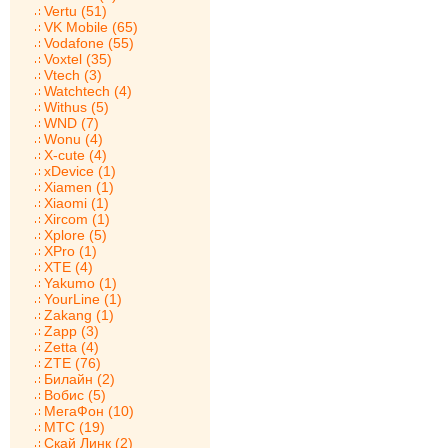
Vertu (51)
VK Mobile (65)
Vodafone (55)
Voxtel (35)
Vtech (3)
Watchtech (4)
Withus (5)
WND (7)
Wonu (4)
X-cute (4)
xDevice (1)
Xiamen (1)
Xiaomi (1)
Xircom (1)
Xplore (5)
XPro (1)
XTE (4)
Yakumo (1)
YourLine (1)
Zakang (1)
Zapp (3)
Zetta (4)
ZTE (76)
Билайн (2)
Вобис (5)
МегаФон (10)
МТС (19)
Скай Линк (2)