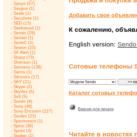
Продажа и покупка 
Sanyo (57)
Saygus (1)
Seals (1)
Добавить свое объявле
Secufone (1)
SED (13)
Seekwood (1)
К сожалению, объявл
Sendo (29)
Sensei (1)
SerteC (1)
English version:
Sendo
Sewon (23)
SF Alert (1)
Sharp (73)
Shensun (1)
Сотовые телефоны 
Siemens (138)
Sierra (1)
Sitronics (17)
SKY (21)
Skype (2)
SkyVox (5)
Каталог сотовых телефо
Sofi (5)
Sonim (8)
Sony (48)
Версия для печати
Sony Ericsson (227)
Soutec (23)
Spectronics (1)
Spice (36)
Sprint (3)
Читайте в новостях 
Spyker (1)