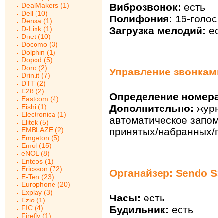
Виброзвонок:
есть
DealMakers (1)
Dell (10)
Полифония:
16-голос
Densa (1)
Загрузка мелодий:
ес
D-Link (1)
Dnet (10)
Docomo (3)
Dolphin (1)
Dopod (5)
Doro (2)
Управление звонкам
Drin.it (7)
DTT (2)
E28 (2)
Определение номера
Eastcom (4)
Eishi (1)
Дополнительно:
журн
Electronica (1)
автоматическое запо
Elitek (5)
EMBLAZE (2)
принятых/набранных/
Emgeton (5)
Emol (15)
eNOL (8)
Enteos (1)
Ericsson (72)
Органайзер: Sendo S
E-Ten (23)
Europhone (20)
Explay (3)
Часы:
есть
Ezio (1)
FIC (4)
Будильник:
есть
Firefly (1)