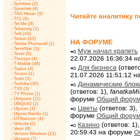
Symbian (2)
Synertek (4)
TAG Heuer (9)
Читайте аналитику 
TCL (6)
Tel.Me (8)
Telepong (1)
Telit (43)
Telson (13)
НА ФОРУМЕ
Telular Phonecell (1)
TerreStar (1)
Муж начал храпеть
Texet (6)
22.07.2026 16:36:34 
Thuraya (4)
T-Mobile (48)
Для бизнеса
(ответо
Toplux (4)
Torson (1)
21.07.2026 11:51:12 
Toshi (1)
Динамические блок
Toshiba (30)
TSS (3)
(ответов: 1),
fanatkaMi
TV Phone (1)
форуме
Общий фору
Ubiquam (11)
UBiQUiO (2)
Цветы
(ответов: 3),
Ulycom (1)
Ulysse Nardin (1)
форуме
Общий фору
UTStarcom (4)
Velocity (2)
Казино
(ответов: 1)
Veon (8)
20:59:43 на форуме
О
Verizon Wireless (13)
Versace (7)