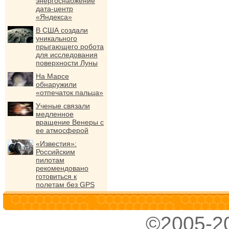
энергоснабжение
дата-центр
«Яндекса»
В США создали
уникального
прыгающего робота
для исследования
поверхности Луны
На Марсе
обнаружили
«отпечаток пальца»
Ученые связали
медленное
вращение Венеры с
ее атмосферой
«Известия»:
Российским
пилотам
рекомендовано
готовиться к
полетам без GPS
©2005-2