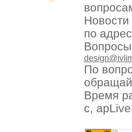
вопроса
Новости
по адре
Вопрос
design@ivli
По вопр
обращай
Время ра
с, apLive