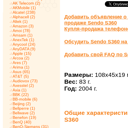
AK Telecom (2)
AKMobile (1)
Alcatel (238)
Добавить объявление о 
Alphacell (2)
Altek (1)
продаже Sendo S360
Amazon (3)
Купля-продажа телефон
Amoi (78)
Amsam (1)
AnexTek (1)
Обсудить Sendo S360 н
Anycool (24)
AnyDATA (9)
Apple (15)
Добавить свой FAQ по S
Arcoa (2)
Ares (7)
Arima (1)
Asus (65)
Размеры:
108x45x19 
AT&T (5)
Вес:
83 г.
Audiovox (73)
Axesstel (2)
Год:
2004 г.
Axia (1)
BBK (22)
BB-mobile (6)
Beijing (2)
Bellperre (1)
Общие характеристи
Bellwave (2)
Benefon (19)
S360
BenQ (40)
BenQ-Siemens (31)