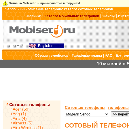
Читаешь Mobiset.ru - прими участие в форумах!
Sendo S360 - описание телефона: каталог сотовых телефонов
|
|
|
Новинки
Каталог мобильных телефонов
Файлы
Инстр
|
|
|
Обзоры телефонов
Тарифные планы
FAQ
Б/у те
10 мыслей о S
Сотовые телефоны
:
Сотовые телефоны
телефоны
Acer (59)
Aeg (1)
Airis (4)
Airness (5)
СОТОВЫЙ ТЕЛЕФОН
Airo Wireless (1)