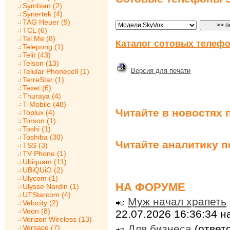
Symbian (2)
Synertek (4)
TAG Heuer (9)
TCL (6)
Tel.Me (8)
Каталог сотовых телефо
Telepong (1)
Telit (43)
Telson (13)
Версия для печати
Telular Phonecell (1)
TerreStar (1)
Texet (6)
Thuraya (4)
T-Mobile (48)
Читайте в новостях 
Toplux (4)
Torson (1)
Toshi (1)
Toshiba (30)
Читайте аналитику 
TSS (3)
TV Phone (1)
Ubiquam (11)
UBiQUiO (2)
Ulycom (1)
НА ФОРУМЕ
Ulysse Nardin (1)
UTStarcom (4)
Муж начал храпеть
Velocity (2)
Veon (8)
22.07.2026 16:36:34 
Verizon Wireless (13)
Для бизнеса
(ответо
Versace (7)