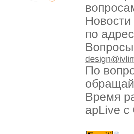
вопроса
Новости
по адре
Вопрос
design@ivli
По вопр
обращай
Время ра
apLive c