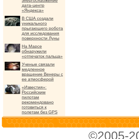
энергоснабжение
дата-центр
«Яндекса»
В США создали
уникального
прыгающего робота
для исследования
поверхности Луны
На Марсе
обнаружили
«отпечаток пальца»
Ученые связали
медленное
вращение Венеры с
ее атмосферой
«Известия»:
Российским
пилотам
рекомендовано
готовиться к
полетам без GPS
©2005-2