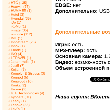
HTC (135)
EDGE:
нет
Huawei (77)
Дополнительно:
USB 
HUMMER (1)
Hutel (3)
Hyundai (35)
iDo (1)
iKoMo (1)
i-mate (35)
Дополнительные воз
i-mobile (112)
IMT (1)
Innostream (25)
Игры:
есть
Innox (1)
MP3-плеер:
есть
I-node (1)
INQ (4)
Основная камера:
1.
I-TRAVEL (1)
Видео:
возможность с
Japan-radio (1)
Just5 (7)
Объем встроенной п
Kejian (7)
Kempler & Strauss (3)
Kenned (5)
Kenwood (10)
Konka (2)
Krome (2)
KTF Technologies (4)
Наша группа ВКонта
Kyocera (91)
Leady (1)
Lenovo (33)
Levi's (1)