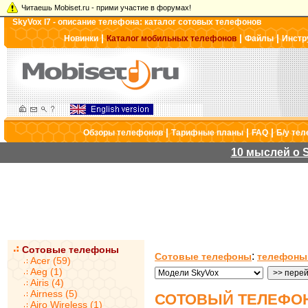
Читаешь Mobiset.ru - прими участие в форумах!
SkyVox I7 - описание телефона: каталог сотовых телефонов
|
|
|
Новинки
Каталог мобильных телефонов
Файлы
Инстр
|
|
|
Обзоры телефонов
Тарифные планы
FAQ
Б/у те
10 мыслей о S
Сотовые телефоны
:
Сотовые телефоны
телефоны
Acer (59)
Aeg (1)
Airis (4)
Airness (5)
СОТОВЫЙ ТЕЛЕФОН
Airo Wireless (1)