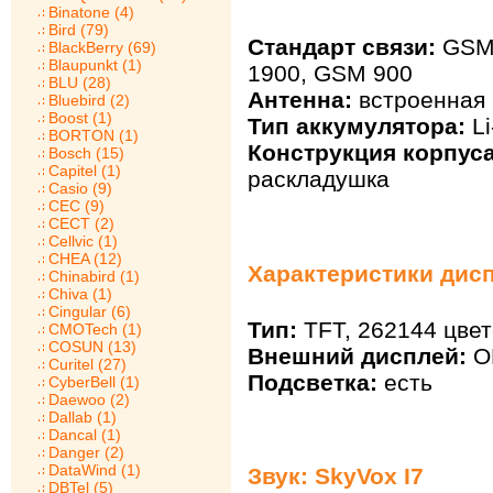
Binatone (4)
Bird (79)
Стандарт связи:
GSM 
BlackBerry (69)
Blaupunkt (1)
1900, GSM 900
BLU (28)
Антенна:
встроенная
Bluebird (2)
Boost (1)
Тип аккумулятора:
Li
BORTON (1)
Конструкция корпуса
Bosch (15)
Capitel (1)
раскладушка
Casio (9)
CEC (9)
CECT (2)
Cellvic (1)
CHEA (12)
Характеристики дисп
Chinabird (1)
Chiva (1)
Cingular (6)
Тип:
TFT, 262144 цвет
CMOTech (1)
COSUN (13)
Внешний дисплей:
O
Curitel (27)
Подсветка:
есть
CyberBell (1)
Daewoo (2)
Dallab (1)
Dancal (1)
Danger (2)
DataWind (1)
Звук: SkyVox I7
DBTel (5)