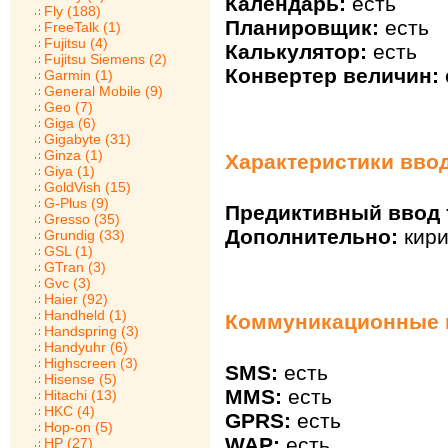
Календарь:
есть
Fly (188)
Планировщик:
есть
FreeTalk (1)
Fujitsu (4)
Калькулятор:
есть
Fujitsu Siemens (2)
Конвертер величин:
Garmin (1)
General Mobile (9)
Geo (7)
Giga (6)
Gigabyte (31)
Ginza (1)
Характеристики ввод
Giya (1)
GoldVish (15)
G-Plus (9)
Предиктивный ввод т
Gresso (35)
Дополнительно:
кири
Grundig (33)
GSL (1)
GTran (3)
Gvc (3)
Haier (92)
Handheld (1)
Коммуникационные в
Handspring (3)
Handyuhr (6)
Highscreen (3)
SMS:
есть
Hisense (5)
MMS:
есть
Hitachi (13)
HKC (4)
GPRS:
есть
Hop-on (5)
WAP:
есть
HP (27)