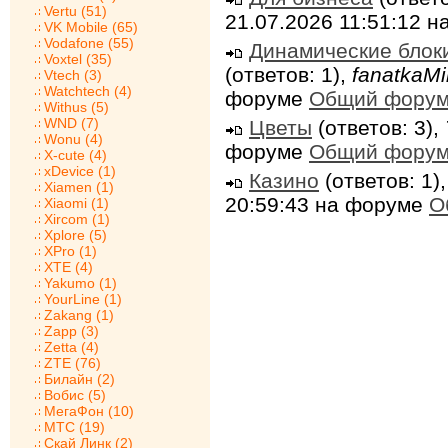
Vertu (51)
21.07.2026 11:51:12 
VK Mobile (65)
Vodafone (55)
Динамические блок
Voxtel (35)
(ответов: 1),
fanatkaMi
Vtech (3)
Watchtech (4)
форуме
Общий фору
Withus (5)
WND (7)
Цветы
(ответов: 3),
Wonu (4)
форуме
Общий фору
X-cute (4)
xDevice (1)
Казино
(ответов: 1)
Xiamen (1)
20:59:43 на форуме
О
Xiaomi (1)
Xircom (1)
Xplore (5)
XPro (1)
XTE (4)
Yakumo (1)
YourLine (1)
Zakang (1)
Zapp (3)
Zetta (4)
ZTE (76)
Билайн (2)
Вобис (5)
МегаФон (10)
МТС (19)
Скай Линк (2)