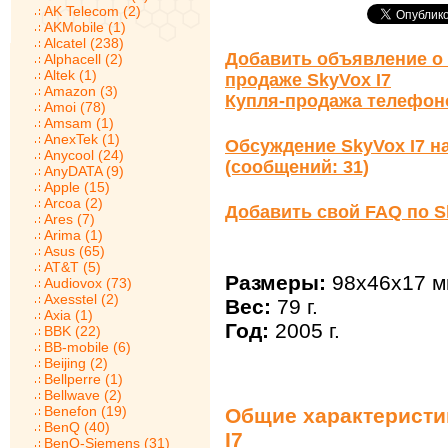
AK Telecom (2)
AKMobile (1)
Alcatel (238)
Добавить объявление о 
Alphacell (2)
Altek (1)
продаже SkyVox I7
Amazon (3)
Купля-продажа телефон
Amoi (78)
Amsam (1)
AnexTek (1)
Обсуждение SkyVox I7 н
Anycool (24)
(сообщений: 31)
AnyDATA (9)
Apple (15)
Arcoa (2)
Добавить свой FAQ по S
Ares (7)
Arima (1)
Asus (65)
AT&T (5)
Размеры:
98x46x17 м
Audiovox (73)
Axesstel (2)
Вес:
79 г.
Axia (1)
Год:
2005 г.
BBK (22)
BB-mobile (6)
Beijing (2)
Bellperre (1)
Bellwave (2)
Benefon (19)
Общие характеристи
BenQ (40)
I7
BenQ-Siemens (31)