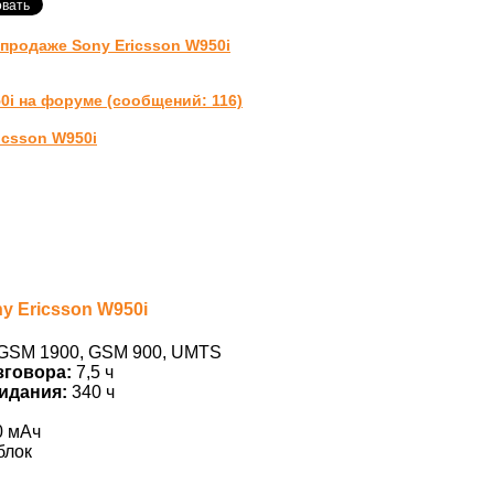
продаже Sony Ericsson W950i
0i на форуме (сообщений: 116)
icsson W950i
y Ericsson W950i
GSM 1900, GSM 900, UMTS
зговора:
7,5 ч
идания:
340 ч
0 мАч
блок