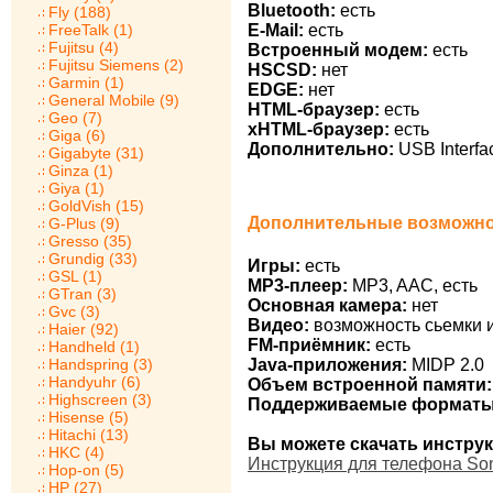
Bluetooth:
есть
Fly (188)
E-Mail:
есть
FreeTalk (1)
Fujitsu (4)
Встроенный модем:
есть
Fujitsu Siemens (2)
HSCSD:
нет
Garmin (1)
EDGE:
нет
General Mobile (9)
HTML-браузер:
есть
Geo (7)
xHTML-браузер:
есть
Giga (6)
Дополнительно:
USB Interfa
Gigabyte (31)
Ginza (1)
Giya (1)
GoldVish (15)
Дополнительные возможнос
G-Plus (9)
Gresso (35)
Grundig (33)
Игры:
есть
GSL (1)
MP3-плеер:
MP3, AAC, есть
GTran (3)
Основная камера:
нет
Gvc (3)
Видео:
возможность сьемки 
Haier (92)
FM-приёмник:
есть
Handheld (1)
Handspring (3)
Java-приложения:
MIDP 2.0
Handyuhr (6)
Объем встроенной памяти:
Highscreen (3)
Поддерживаемые форматы
Hisense (5)
Hitachi (13)
Вы можете скачать инструк
HKC (4)
Инструкция для телефона So
Hop-on (5)
HP (27)