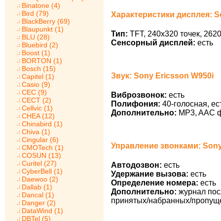
Binatone (4)
Bird (79)
Характеристики дисплея: S
BlackBerry (69)
Blaupunkt (1)
Тип:
TFT, 240х320 точек, 262
BLU (28)
Сенсорный дисплей:
есть
Bluebird (2)
Boost (1)
BORTON (1)
Bosch (15)
Звук: Sony Ericsson W950i
Capitel (1)
Casio (9)
CEC (9)
Виброзвонок:
есть
CECT (2)
Полифония:
40-голосная, ес
Cellvic (1)
Дополнительно:
MP3, AAC ф
CHEA (12)
Chinabird (1)
Chiva (1)
Cingular (6)
Управление звонками: Sony
CMOTech (1)
COSUN (13)
Curitel (27)
Автодозвон:
есть
CyberBell (1)
Удержание вызова:
есть
Daewoo (2)
Определение номера:
есть
Dallab (1)
Дополнительно:
журнал пос
Dancal (1)
принятых/набранных/пропущ
Danger (2)
DataWind (1)
DBTel (5)