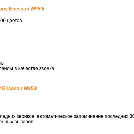
ony Ericsson W950i
000 цветов
ть
айлы в качестве звонка
 Ericsson W950i
ледних звонков: автоматическое запоминание последних 3
енных вызовов