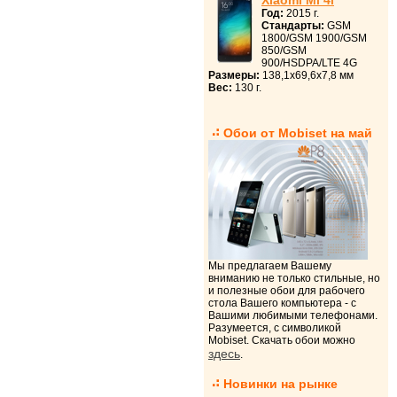
Xiaomi Mi 4i
Год:
2015 г.
Стандарты:
GSM
1800/GSM 1900/GSM
850/GSM
900/HSDPA/LTE 4G
Размеры:
138,1x69,6x7,8 мм
Вес:
130 г.
Обои от Mobiset на май
Мы предлагаем Вашему
вниманию не только стильные, но
и полезные обои для рабочего
стола Вашего компьютера - с
Вашими любимыми телефонами.
Разумеется, с символикой
Mobiset. Скачать обои можно
здесь
.
Новинки на рынке