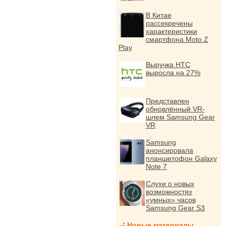
В Китае
рассекречены
характеристики
смартфона Moto Z
Play
Выручка HTC
выросла на 27%
Представлен
обновлённый VR-
шлем Samsung Gear
VR
Samsung
анонсировала
планшетофон Galaxy
Note 7
Слухи о новых
возможностях
«умных» часов
Samsung Gear S3
Новые материалы