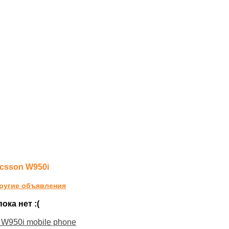
icsson W950i
ругие объявления
ка нет :(
 W950i mobile phone