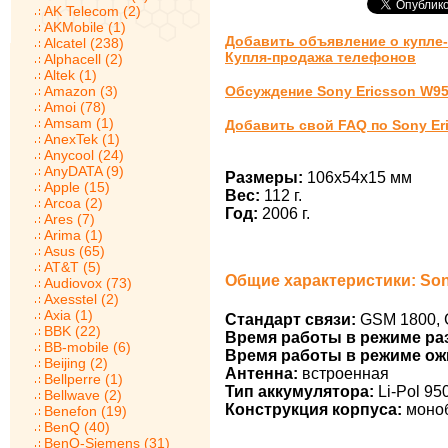
AK Telecom (2)
AKMobile (1)
Добавить объявление о купле-
Alcatel (238)
Купля-продажа телефонов
Alphacell (2)
Altek (1)
Amazon (3)
Обсуждение Sony Ericsson W95
Amoi (78)
Amsam (1)
Добавить свой FAQ по Sony Er
AnexTek (1)
Anycool (24)
AnyDATA (9)
Размеры:
106x54x15 мм
Apple (15)
Вес:
112 г.
Arcoa (2)
Год:
2006 г.
Ares (7)
Arima (1)
Asus (65)
AT&T (5)
Общие характеристики: Son
Audiovox (73)
Axesstel (2)
Axia (1)
Стандарт связи:
GSM 1800, 
BBK (22)
Время работы в режиме ра
BB-mobile (6)
Время работы в режиме ож
Beijing (2)
Антенна:
встроенная
Bellperre (1)
Тип аккумулятора:
Li-Pol 95
Bellwave (2)
Конструкция корпуса:
моно
Benefon (19)
BenQ (40)
BenQ-Siemens (31)