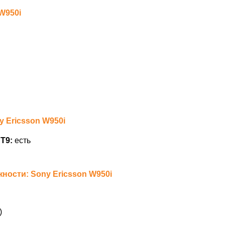
W950i
y Ericsson W950i
Т9:
есть
ости: Sony Ericsson W950i
)