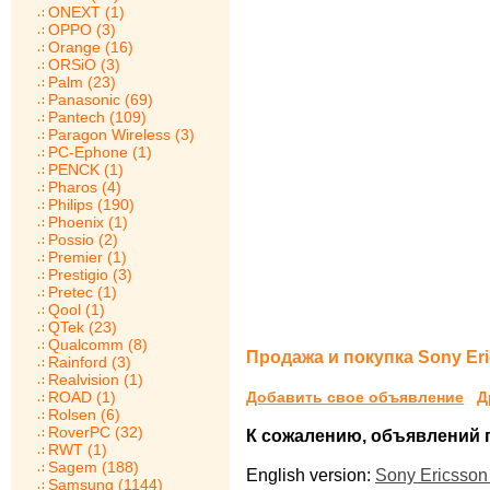
ONEXT (1)
OPPO (3)
Orange (16)
ORSiO (3)
Palm (23)
Panasonic (69)
Pantech (109)
Paragon Wireless (3)
PC-Ephone (1)
PENCK (1)
Pharos (4)
Philips (190)
Phoenix (1)
Possio (2)
Premier (1)
Prestigio (3)
Pretec (1)
Qool (1)
QTek (23)
Qualcomm (8)
Продажа и покупка Sony Er
Rainford (3)
Realvision (1)
ROAD (1)
Добавить свое объявление
Д
Rolsen (6)
RoverPC (32)
К сожалению, объявлений по
RWT (1)
Sagem (188)
English version:
Sony Ericsson
Samsung (1144)