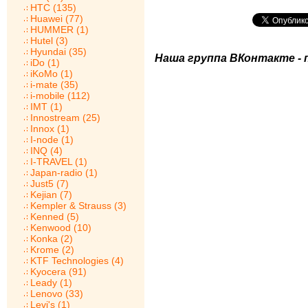
HTC (135)
Huawei (77)
HUMMER (1)
Hutel (3)
Hyundai (35)
Наша группа ВКонтакте - 
iDo (1)
iKoMo (1)
i-mate (35)
i-mobile (112)
IMT (1)
Innostream (25)
Innox (1)
I-node (1)
INQ (4)
I-TRAVEL (1)
Japan-radio (1)
Just5 (7)
Kejian (7)
Kempler & Strauss (3)
Kenned (5)
Kenwood (10)
Konka (2)
Krome (2)
KTF Technologies (4)
Kyocera (91)
Leady (1)
Lenovo (33)
Levi's (1)