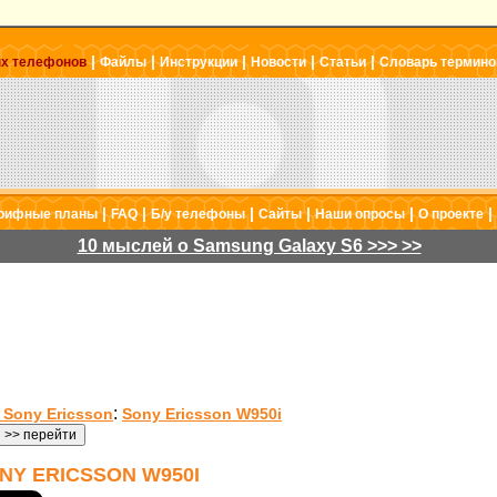
|
|
|
|
|
ых телефонов
Файлы
Инструкции
Новости
Статьи
Словарь термино
|
|
|
|
|
|
рифные планы
FAQ
Б/у телефоны
Сайты
Наши опросы
О проекте
10 мыслей о Samsung Galaxy S6 >>> >>
:
Sony Ericsson
Sony Ericsson W950i
Y ERICSSON W950I