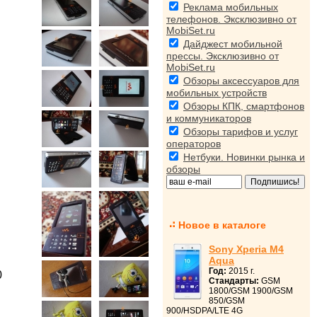
Реклама мобильных
телефонов. Эксклюзивно от
MobiSet.ru
Дайджест мобильной
прессы. Эксклюзивно от
MobiSet.ru
Обзоры аксессуаров для
мобильных устройств
Обзоры КПК, смартфонов
и коммуникаторов
Обзоры тарифов и услуг
операторов
Нетбуки. Новинки рынка и
обзоры
Новое в каталоге
Sony Xperia M4
Aqua
Год:
2015 г.
0
Стандарты:
GSM
1800/GSM 1900/GSM
850/GSM
900/HSDPA/LTE 4G