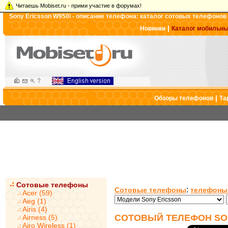
Читаешь Mobiset.ru - прими участие в форумах!
Sony Ericsson W950i - описание телефона: каталог сотовых телефонов
|
Новинки
Каталог мобильн
|
Обзоры телефонов
Та
Сотовые телефоны
:
Сотовые телефоны
телефоны 
Acer (59)
Aeg (1)
Airis (4)
СОТОВЫЙ ТЕЛЕФОН SON
Airness (5)
Airo Wireless (1)