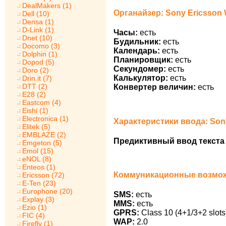
DealMakers (1)
Органайзер: Sony Ericsson 
Dell (10)
Densa (1)
D-Link (1)
Часы:
есть
Dnet (10)
Будильник:
есть
Docomo (3)
Календарь:
есть
Dolphin (1)
Планировщик:
есть
Dopod (5)
Секундомер:
есть
Doro (2)
Калькулятор:
есть
Drin.it (7)
DTT (2)
Конвертер величин:
есть
E28 (2)
Eastcom (4)
Eishi (1)
Electronica (1)
Характеристики ввода: Son
Elitek (5)
EMBLAZE (2)
Предиктивный ввод текста 
Emgeton (5)
Emol (15)
eNOL (8)
Enteos (1)
Коммуникационные возможн
Ericsson (72)
E-Ten (23)
Europhone (20)
SMS:
есть
Explay (3)
MMS:
есть
Ezio (1)
GPRS:
Class 10 (4+1/3+2 slots
FIC (4)
WAP:
2.0
Firefly (1)