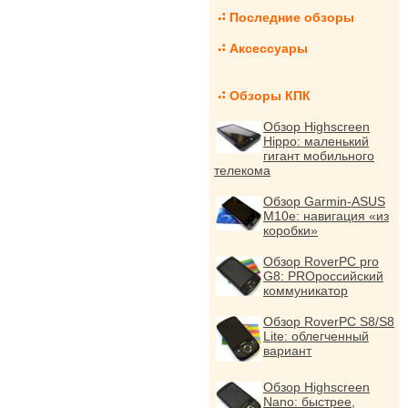
Последние обзоры
Аксессуары
Обзоры КПК
Обзор Highscreen
Hippo: маленький
гигант мобильного
телекома
Обзор Garmin-ASUS
M10e: навигация «из
коробки»
Обзор RoverPC pro
G8: PROроссийский
коммуникатор
Обзор RoverPC S8/S8
Lite: облегченный
вариант
Обзор Highscreen
Nano: быстрее,