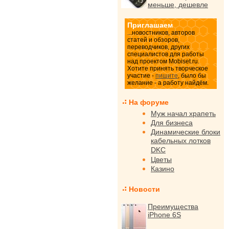
меньше, дешевле
Приглашаем
...новостников, авторов
статей и обзоров,
переводчиков, других
специалистов для работы
над проектом Mobiset.ru.
Хотите принять творческое
участие -
пишите
, было бы
желание - а работу найдём.
На форуме
Муж начал храпеть
Для бизнеса
Динамические блоки
кабельных лотков
DKC
Цветы
Казино
Новости
Преимущества
iPhone 6S