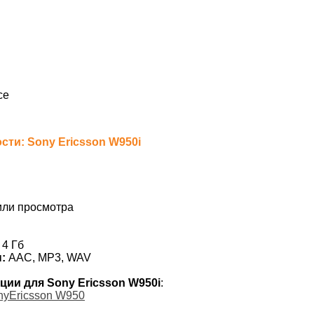
ce
ти: Sony Ericsson W950i
или просмотра
4 Гб
:
AAC, MP3, WAV
ции для Sony Ericsson W950i
:
nyEricsson W950