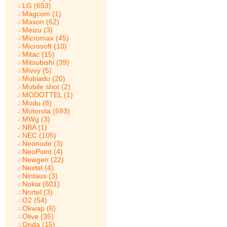
LG (653)
Magcom (1)
Maxon (62)
Meizu (3)
Micromax (45)
Microsoft (10)
Mitac (15)
Mitsubishi (39)
Mivvy (5)
Mobiado (20)
Mobile shot (2)
MODOTTEL (1)
Modu (8)
Motorola (593)
MWg (3)
NBA (1)
NEC (105)
Neonode (3)
NeoPoint (4)
Newgen (22)
Nextel (4)
Nintaus (3)
Nokia (601)
Nortel (3)
O2 (54)
Okwap (6)
Olive (35)
Onda (15)