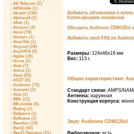
AK Telecom (2)
AKMobile (1)
Добавить объявление о купле
Alcatel (238)
Купля-продажа телефонов
Alphacell (2)
Altek (1)
Amazon (3)
Обсудить Audiovox CDM135xl 
Amoi (78)
Amsam (1)
Добавить свой FAQ по Audiov
AnexTek (1)
Anycool (24)
AnyDATA (9)
Размеры:
124x46x18 мм
Apple (15)
Вес:
113 г.
Arcoa (2)
Ares (7)
Arima (1)
Asus (65)
Общие характеристики: Au
AT&T (5)
Audiovox (73)
Axesstel (2)
Стандарт связи:
AMPS/NAM
Axia (1)
Антенна:
наружная
BBK (22)
Конструкция корпуса:
моно
BB-mobile (6)
Beijing (2)
Bellperre (1)
Bellwave (2)
Звук: Audiovox CDM135xl
Benefon (19)
BenQ (40)
BenQ-Siemens (31)
Виброзвонок:
есть