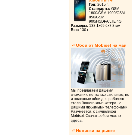
Xiaomi Mi 4i
Год:
2015 г.
Стандарты:
GSM
1800/GSM 1900/GSM
850/GSM
900/HSDPA/LTE 4G
Размеры:
138,1x69,6x7,8 мм
Вес:
130 г.
Обои от Mobiset на май
Мы предлагаем Вашему
вниманию не только стильные, но
и полезные обои для рабочего
стола Вашего компьютера - с
Вашими любимыми телефонами.
Разумеется, с символикой
Mobiset. Скачать обои можно
здесь
.
Новинки на рынке