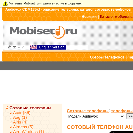
Читаешь Mobiset.ru - прими участие в форумах!
Audiovox CDM135xl - описание телефона: каталог сотовых телефонов
|
Новинки
Каталог мобильн
|
Обзоры телефонов
Та
Сотовые телефоны
:
Сотовые телефоны
телефоны
Acer (59)
Aeg (1)
Airis (4)
СОТОВЫЙ ТЕЛЕФОН AU
Airness (5)
Airo Wireless (1)