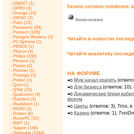
ONEXT (1)
Каталог сотовых телефонов: в
OPPO (3)
Orange (16)
ORSiO (3)
Версия для печати
Palm (23)
Panasonic (69)
Pantech (109)
Paragon Wireless (3)
Читайте в новостях послед
PC-Ephone (1)
PENCK (1)
Pharos (4)
Читайте аналитику последн
Philips (190)
Phoenix (1)
Possio (2)
Premier (1)
НА ФОРУМЕ
Prestigio (3)
Муж начал храпеть
(ответо
Pretec (1)
Qool (1)
Для бизнеса
(ответов: 10),
QTek (23)
Динамические блоки кабе
Qualcomm (8)
форум
Rainford (3)
Realvision (1)
Цветы
(ответов: 3),
Triss
, 
ROAD (1)
Казино
(ответов: 1),
TvoiDr
Rolsen (6)
RoverPC (32)
RWT (1)
Sagem (188)
Samsung (1144)