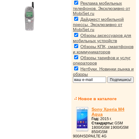
Реклама мобильных
телефонов. Эксклюзивно от
MobiSet.ru
Дайджест мобильной
прессы. Эксклюзивно от
MobiSet.ru
Обзоры аксессуаров для
мобильных устройств
Обзоры КПК, смартфонов
и коммуникаторов
Обзоры тарифов и услуг
операторов
Нетбуки. Новинки рынка и
обзоры
Новое в каталоге
Sony Xperia M4
Aqua
Год:
2015 г.
Стандарты:
GSM
1800/GSM 1900/GSM
850/GSM
900/HSDPA/LTE 4G