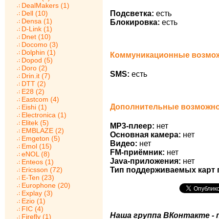
DealMakers (1)
Подсветка:
есть
Dell (10)
Densa (1)
Блокировка:
есть
D-Link (1)
Dnet (10)
Docomo (3)
Dolphin (1)
Коммуникационные возмож
Dopod (5)
Doro (2)
SMS:
есть
Drin.it (7)
DTT (2)
E28 (2)
Eastcom (4)
Дополнительные возможнос
Eishi (1)
Electronica (1)
Elitek (5)
MP3-плеер:
нет
EMBLAZE (2)
Основная камера:
нет
Emgeton (5)
Видео:
нет
Emol (15)
FM-приёмник:
нет
eNOL (8)
Java-приложения:
нет
Enteos (1)
Ericsson (72)
Тип поддерживаемых карт 
E-Ten (23)
Europhone (20)
Explay (3)
Ezio (1)
FIC (4)
Наша группа ВКонтакте - 
Firefly (1)