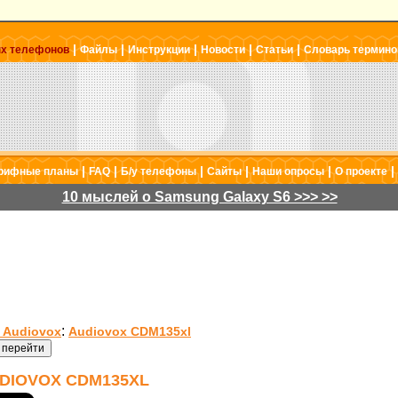
|
|
|
|
|
ых телефонов
Файлы
Инструкции
Новости
Статьи
Словарь термино
|
|
|
|
|
|
рифные планы
FAQ
Б/у телефоны
Сайты
Наши опросы
О проекте
10 мыслей о Samsung Galaxy S6 >>> >>
:
 Audiovox
Audiovox CDM135xl
DIOVOX CDM135XL