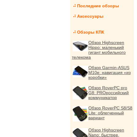
Последние обзоры
Аксессуары
Обзоры КПК
Обзор Highscreen
Hippo: маленький
гигант мобильного
телекома
Обзор Garmin-ASUS
M10e: навигация «из
коробки»
Обзор RoverPC pro
G8: PROроссийский
коммуникатор
Обзор RoverPC S8/S8
Lite: облегченный
вариант
Обзор Highscreen
Nano: быстрее,