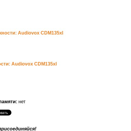
ности: Audiovox CDM135xl
ти: Audiovox CDM135xl
памяти:
нет
присоединяйся!