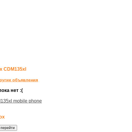
x CDM135xl
ругие объявления
ка нет :(
135xl mobile phone
ox