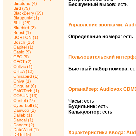
Binatone (4)
Бесшумный вызов:
есть
Bird (79)
BlackBerry (69)
Blaupunkt (1)
BLU (28)
Управление звонками: Aud
Bluebird (2)
Boost (1)
Определение номера:
есть
BORTON (1)
Bosch (15)
Capitel (1)
Casio (9)
CEC (9)
Пользовательский интерфе
CECT (2)
Cellvic (1)
Быстрый набор номера:
ес
CHEA (12)
Chinabird (1)
Chiva (1)
Cingular (6)
Органайзер: Audiovox CDM1
CMOTech (1)
COSUN (13)
Curitel (27)
Часы:
есть
CyberBell (1)
Будильник:
есть
Daewoo (2)
Калькулятор:
есть
Dallab (1)
Dancal (1)
Danger (2)
DataWind (1)
Характеристики ввода: Aud
DBTel (5)