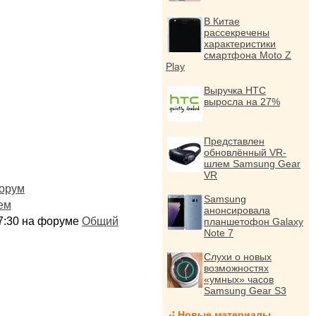
В Китае
рассекречены
характеристики
смартфона Moto Z
Play
Выручка HTC
выросла на 27%
Представлен
обновлённый VR-
шлем Samsung Gear
VR
орум
Samsung
ем
анонсировала
:17:30 на форуме
Общий
планшетофон Galaxy
Note 7
Слухи о новых
возможностях
«умных» часов
Samsung Gear S3
Новые материалы