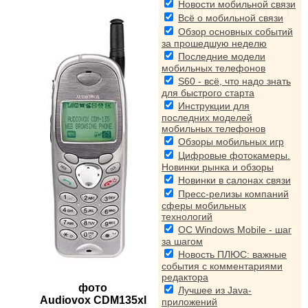
Новости мобильной связи
Всё о мобильной связи
Обзор основных событий
за прошедшую неделю
Последние модели
мобильных телефонов
S60 - всё, что надо знать
для быстрого старта
Инструкции для
последних моделей
мобильных телефонов
Обзоры мобильных игр
Цифровые фотокамеры.
Новинки рынка и обзоры
Новинки в салонах связи
Пресс-релизы компаний
сферы мобильных
технологий
ОС Windows Mobile - шаг
за шагом
Новость ПЛЮС: важные
события с комментариями
редактора
фото
Лучшее из Java-
Audiovox CDM135xl
приложений