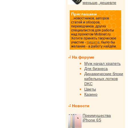
меньше, дешевле
Приглашаем
...новостников, авторов
статей и обзоров,
переводчиков, других
специалистов для работы
над проектом Mobiset.ru.
Хотите принять творческое
участие -
пишите
, было бы
желание - а работу найдём.
На форуме
Муж начал храпеть
Для бизнеса
Динамические блоки
кабельных лотков
DKC
Цветы
Казино
Новости
Преимущества
iPhone 6S