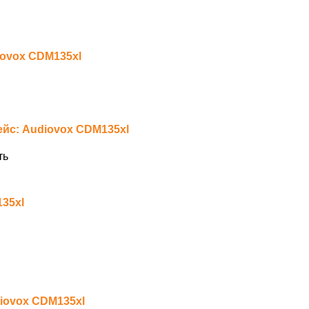
iovox CDM135xl
йс: Audiovox CDM135xl
ть
35xl
iovox CDM135xl