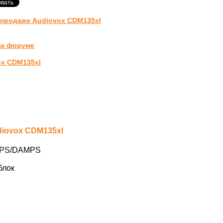
-продаже Audiovox CDM135xl
на форуме
ox CDM135xl
diovox CDM135xl
PS/DAMPS
блок