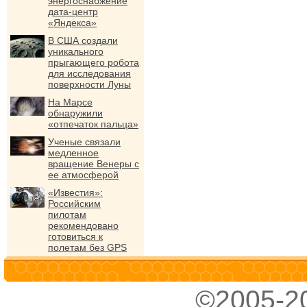
энергоснабжение
дата-центр
«Яндекса»
В США создали
уникального
прыгающего робота
для исследования
поверхности Луны
На Марсе
обнаружили
«отпечаток пальца»
Ученые связали
медленное
вращение Венеры с
ее атмосферой
«Известия»:
Российским
пилотам
рекомендовано
готовиться к
полетам без GPS
©2005-2