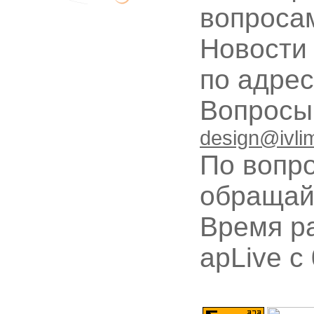
вопроса
Новости
по адре
Вопрос
design@ivli
По вопр
обращай
Время ра
apLive c