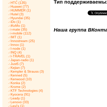
Тип поддерживаемых
HTC (135)
Huawei (77)
HUMMER (1)
Hutel (3)
Hyundai (35)
iDo (1)
iKoMo (1)
Наша группа ВКонта
i-mate (35)
i-mobile (112)
IMT (1)
Innostream (25)
Innox (1)
I-node (1)
INQ (4)
I-TRAVEL (1)
Japan-radio (1)
Just5 (7)
Kejian (7)
Kempler & Strauss (3)
Kenned (5)
Kenwood (10)
Konka (2)
Krome (2)
KTF Technologies (4)
Kyocera (91)
Leady (1)
Lenovo (33)
Levi's (1)