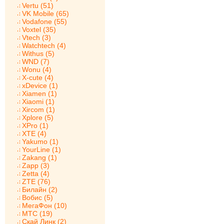
Vertu (51)
VK Mobile (65)
Vodafone (55)
Voxtel (35)
Vtech (3)
Watchtech (4)
Withus (5)
WND (7)
Wonu (4)
X-cute (4)
xDevice (1)
Xiamen (1)
Xiaomi (1)
Xircom (1)
Xplore (5)
XPro (1)
XTE (4)
Yakumo (1)
YourLine (1)
Zakang (1)
Zapp (3)
Zetta (4)
ZTE (76)
Билайн (2)
Вобис (5)
МегаФон (10)
МТС (19)
Скай Линк (2)