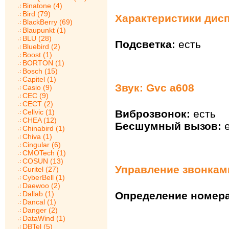
Binatone (4)
Bird (79)
Характеристики дисп
BlackBerry (69)
Blaupunkt (1)
BLU (28)
Подсветка:
есть
Bluebird (2)
Boost (1)
BORTON (1)
Bosch (15)
Capitel (1)
Звук: Gvc a608
Casio (9)
CEC (9)
CECT (2)
Виброзвонок:
есть
Cellvic (1)
CHEA (12)
Бесшумный вызов:
е
Chinabird (1)
Chiva (1)
Cingular (6)
CMOTech (1)
COSUN (13)
Управление звонками
Curitel (27)
CyberBell (1)
Daewoo (2)
Dallab (1)
Определение номера
Dancal (1)
Danger (2)
DataWind (1)
DBTel (5)