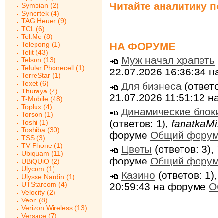
Читайте аналитику 
Symbian (2)
Synertek (4)
TAG Heuer (9)
TCL (6)
Tel.Me (8)
НА ФОРУМЕ
Telepong (1)
Telit (43)
Муж начал храпеть
Telson (13)
Telular Phonecell (1)
22.07.2026 16:36:34 
TerreStar (1)
Texet (6)
Для бизнеса
(ответо
Thuraya (4)
21.07.2026 11:51:12 
T-Mobile (48)
Toplux (4)
Динамические блок
Torson (1)
(ответов: 1),
fanatkaMi
Toshi (1)
Toshiba (30)
форуме
Общий фору
TSS (3)
TV Phone (1)
Цветы
(ответов: 3),
Ubiquam (11)
форуме
Общий фору
UBiQUiO (2)
Ulycom (1)
Казино
(ответов: 1)
Ulysse Nardin (1)
UTStarcom (4)
20:59:43 на форуме
О
Velocity (2)
Veon (8)
Verizon Wireless (13)
Versace (7)