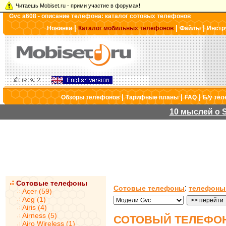
Читаешь Mobiset.ru - прими участие в форумах!
Gvc a608 - описание телефона: каталог сотовых телефонов
|
|
|
Новинки
Каталог мобильных телефонов
Файлы
Инстр
|
|
|
Обзоры телефонов
Тарифные планы
FAQ
Б/у те
10 мыслей о S
Сотовые телефоны
:
Сотовые телефоны
телефоны
Acer (59)
Aeg (1)
Airis (4)
Airness (5)
СОТОВЫЙ ТЕЛЕФОН
Airo Wireless (1)