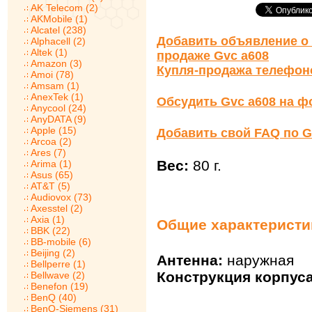
AK Telecom (2)
AKMobile (1)
Alcatel (238)
Добавить объявление о 
Alphacell (2)
Altek (1)
продаже Gvc a608
Amazon (3)
Купля-продажа телефон
Amoi (78)
Amsam (1)
AnexTek (1)
Обсудить Gvc a608 на ф
Anycool (24)
AnyDATA (9)
Apple (15)
Добавить свой FAQ по G
Arcoa (2)
Ares (7)
Вес:
80 г.
Arima (1)
Asus (65)
AT&T (5)
Audiovox (73)
Axesstel (2)
Axia (1)
Общие характеристик
BBK (22)
BB-mobile (6)
Beijing (2)
Антенна:
наружная
Bellperre (1)
Конструкция корпуса
Bellwave (2)
Benefon (19)
BenQ (40)
BenQ-Siemens (31)