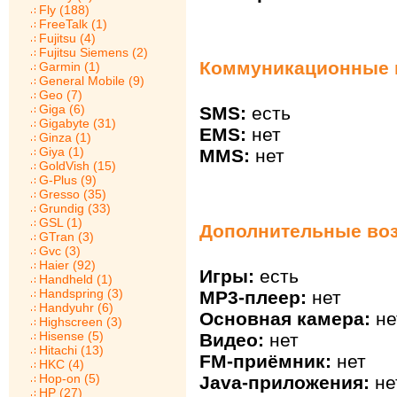
Fly (188)
FreeTalk (1)
Fujitsu (4)
Fujitsu Siemens (2)
Коммуникационные в
Garmin (1)
General Mobile (9)
Geo (7)
Giga (6)
SMS:
есть
Gigabyte (31)
EMS:
нет
Ginza (1)
Giya (1)
MMS:
нет
GoldVish (15)
G-Plus (9)
Gresso (35)
Grundig (33)
GSL (1)
Дополнительные воз
GTran (3)
Gvc (3)
Haier (92)
Игры:
есть
Handheld (1)
Handspring (3)
MP3-плеер:
нет
Handyuhr (6)
Основная камера:
не
Highscreen (3)
Hisense (5)
Видео:
нет
Hitachi (13)
FM-приёмник:
нет
HKC (4)
Hop-on (5)
Java-приложения:
не
HP (27)