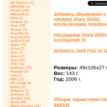
AK Telecom (2)
AKMobile (1)
Alcatel (238)
Добавить объявление о 
Alphacell (2)
Altek (1)
продаже Sharp 905SH
Amazon (3)
Купля-продажа телефон
Amoi (78)
Amsam (1)
AnexTek (1)
Обсуждение Sharp 905S
Anycool (24)
(сообщений: 5)
AnyDATA (9)
Apple (15)
Arcoa (2)
Добавить свой FAQ по S
Ares (7)
Arima (1)
Asus (65)
AT&T (5)
Размеры:
49x105x27 
Audiovox (73)
Axesstel (2)
Вес:
143 г.
Axia (1)
Год:
2006 г.
BBK (22)
BB-mobile (6)
Beijing (2)
Bellperre (1)
Bellwave (2)
Benefon (19)
Общие характеристи
BenQ (40)
905SH
BenQ-Siemens (31)