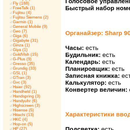
Голосовое управлен
Fly (188)
Быстрый набор ном
FreeTalk (1)
Fujitsu (4)
Fujitsu Siemens (2)
Garmin (1)
General Mobile (9)
Geo (7)
Органайзер: Sharp 9
Giga (6)
Gigabyte (31)
Ginza (1)
Часы:
есть
Giya (1)
Будильник:
есть
GoldVish (15)
G-Plus (9)
Календарь:
есть
Gresso (35)
Планировщик:
есть
Grundig (33)
GSL (1)
Записная книжка:
ес
GTran (3)
Калькулятор:
есть
Gvc (3)
Haier (92)
Конвертер величин:
Handheld (1)
Handspring (3)
Handyuhr (6)
Highscreen (3)
Hisense (5)
Характеристики ввод
Hitachi (13)
HKC (4)
Hop-on (5)
Подсветка:
есть
HP (27)