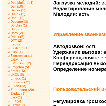
Загрузка мелодий:
ес
DealMakers (1)
Dell (10)
Редактирование мел
Densa (1)
Мелодии:
есть
D-Link (1)
Dnet (10)
Docomo (3)
Dolphin (1)
Dopod (5)
Doro (2)
Управление звонкам
Drin.it (7)
DTT (2)
E28 (2)
Автодозвон:
есть
Eastcom (4)
Удержание вызова:
е
Eishi (1)
Electronica (1)
Конференц-связь:
ес
Elitek (5)
Переадресация вызо
EMBLAZE (2)
Emgeton (5)
Определение номера
Emol (15)
eNOL (8)
Enteos (1)
Ericsson (72)
E-Ten (23)
Пользовательский и
Europhone (20)
Explay (3)
Ezio (1)
Регулировка громкос
FIC (4)
Firefly (1)