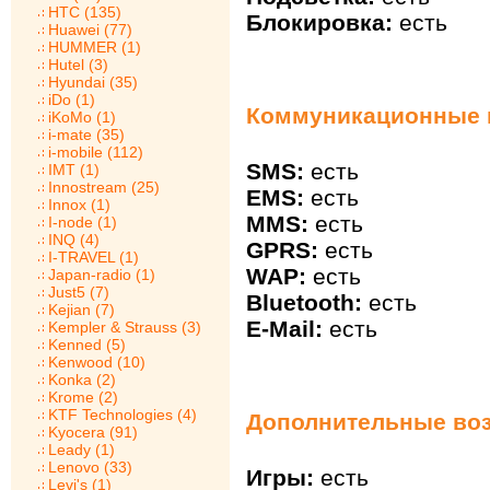
HTC (135)
Блокировка:
есть
Huawei (77)
HUMMER (1)
Hutel (3)
Hyundai (35)
iDo (1)
Коммуникационные в
iKoMo (1)
i-mate (35)
i-mobile (112)
SMS:
есть
IMT (1)
Innostream (25)
EMS:
есть
Innox (1)
MMS:
есть
I-node (1)
INQ (4)
GPRS:
есть
I-TRAVEL (1)
WAP:
есть
Japan-radio (1)
Just5 (7)
Bluetooth:
есть
Kejian (7)
E-Mail:
есть
Kempler & Strauss (3)
Kenned (5)
Kenwood (10)
Konka (2)
Krome (2)
KTF Technologies (4)
Дополнительные воз
Kyocera (91)
Leady (1)
Lenovo (33)
Игры:
есть
Levi's (1)