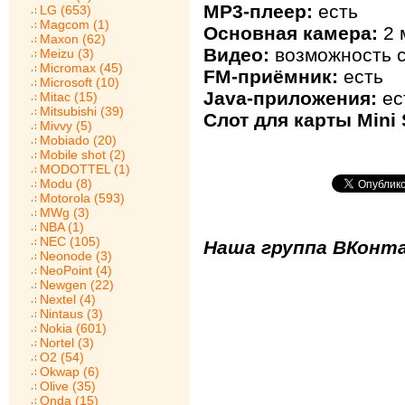
MP3-плеер:
есть
LG (653)
Magcom (1)
Основная камера:
2 
Maxon (62)
Видео:
возможность с
Meizu (3)
Micromax (45)
FM-приёмник:
есть
Microsoft (10)
Java-приложения:
ес
Mitac (15)
Mitsubishi (39)
Слот для карты Mini 
Mivvy (5)
Mobiado (20)
Mobile shot (2)
MODOTTEL (1)
Modu (8)
Motorola (593)
MWg (3)
NBA (1)
NEC (105)
Наша группа ВКонта
Neonode (3)
NeoPoint (4)
Newgen (22)
Nextel (4)
Nintaus (3)
Nokia (601)
Nortel (3)
O2 (54)
Okwap (6)
Olive (35)
Onda (15)