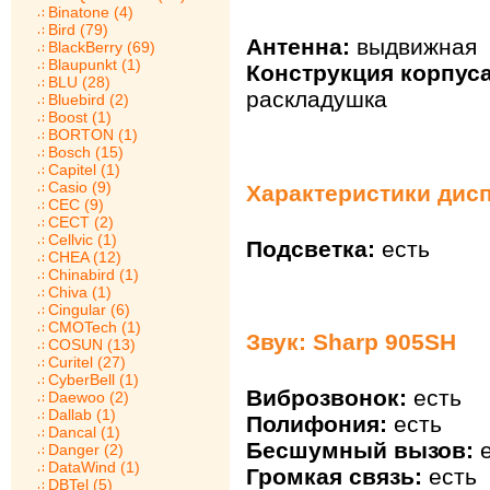
Binatone (4)
Bird (79)
Антенна:
выдвижная
BlackBerry (69)
Blaupunkt (1)
Конструкция корпуса
BLU (28)
раскладушка
Bluebird (2)
Boost (1)
BORTON (1)
Bosch (15)
Capitel (1)
Casio (9)
Характеристики дисп
CEC (9)
CECT (2)
Cellvic (1)
Подсветка:
есть
CHEA (12)
Chinabird (1)
Chiva (1)
Cingular (6)
CMOTech (1)
Звук: Sharp 905SH
COSUN (13)
Curitel (27)
CyberBell (1)
Виброзвонок:
есть
Daewoo (2)
Dallab (1)
Полифония:
есть
Dancal (1)
Бесшумный вызов:
е
Danger (2)
DataWind (1)
Громкая связь:
есть
DBTel (5)