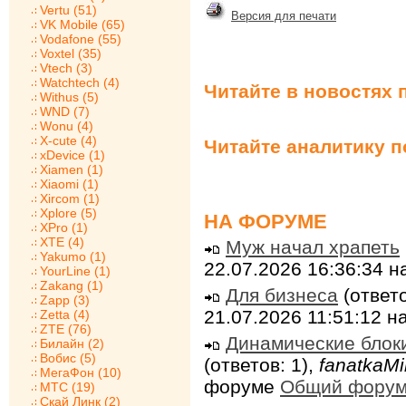
Vertu (51)
Версия для печати
VK Mobile (65)
Vodafone (55)
Voxtel (35)
Vtech (3)
Watchtech (4)
Читайте в новостях 
Withus (5)
WND (7)
Wonu (4)
X-cute (4)
Читайте аналитику 
xDevice (1)
Xiamen (1)
Xiaomi (1)
Xircom (1)
Xplore (5)
НА ФОРУМЕ
XPro (1)
XTE (4)
Муж начал храпеть
Yakumo (1)
22.07.2026 16:36:34 
YourLine (1)
Zakang (1)
Для бизнеса
(ответо
Zapp (3)
21.07.2026 11:51:12 
Zetta (4)
ZTE (76)
Динамические блок
Билайн (2)
Вобис (5)
(ответов: 1),
fanatkaMi
МегаФон (10)
форуме
Общий фору
МТС (19)
Скай Линк (2)