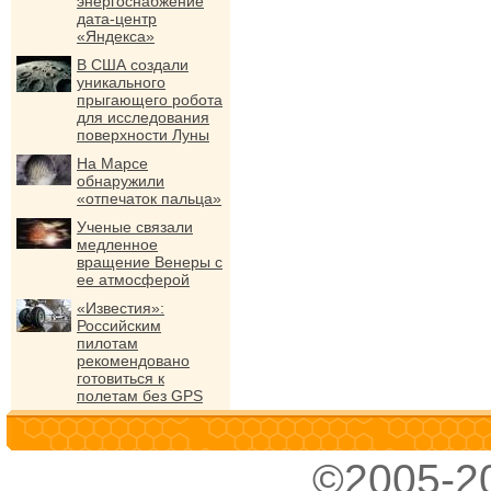
энергоснабжение
дата-центр
«Яндекса»
В США создали
уникального
прыгающего робота
для исследования
поверхности Луны
На Марсе
обнаружили
«отпечаток пальца»
Ученые связали
медленное
вращение Венеры с
ее атмосферой
«Известия»:
Российским
пилотам
рекомендовано
готовиться к
полетам без GPS
©2005-2