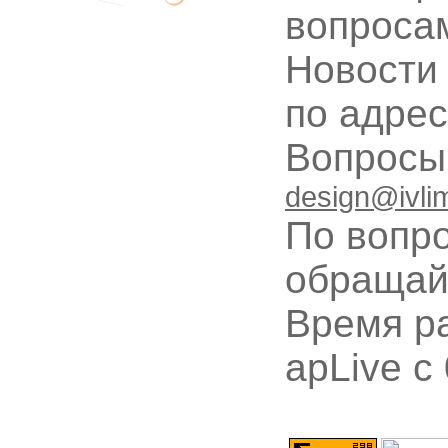
вопроса
Новости
по адре
Вопрос
design@ivli
По вопр
обращай
Время ра
apLive c