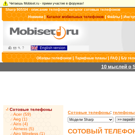
Читаешь Mobiset.ru - прими участие в форумах!
Sharp 905SH - описание телефона: каталог сотовых телефонов
|
|
|
Новинки
Каталог мобильных телефонов
Файлы
Инстр
|
|
|
Обзоры телефонов
Тарифные планы
FAQ
Б/у те
10 мыслей о S
Сотовые телефоны
:
Сотовые телефоны
телефоны
Acer (59)
Aeg (1)
Airis (4)
Airness (5)
СОТОВЫЙ ТЕЛЕФОН
Airo Wireless (1)