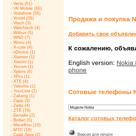
Vertu (51)
VK Mobile (65)
Vodafone (55)
Voxtel (35)
Продажа и покупка N
Vtech (3)
Watchtech (4)
Withus (5)
Добавить свое объявле
WND (7)
Wonu (4)
X-cute (4)
К сожалению, объявл
xDevice (1)
Xiamen (1)
Xiaomi (1)
English version:
Nokia 
Xircom (1)
phone
Xplore (5)
XPro (1)
XTE (4)
Yakumo (1)
YourLine (1)
Сотовые телефоны N
Zakang (1)
Zapp (3)
Zetta (4)
ZTE (76)
Билайн (2)
Каталог сотовых телефо
Вобис (5)
МегаФон (10)
МТС (19)
Скай Линк (2)
Версия для печати