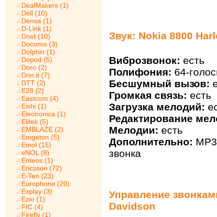
DealMakers (1)
Dell (10)
Densa (1)
D-Link (1)
Звук: Nokia 8800 Har
Dnet (10)
Docomo (3)
Dolphin (1)
Виброзвонок:
есть
Dopod (5)
Doro (2)
Полифония:
64-голос
Drin.it (7)
Бесшумный вызов:
е
DTT (2)
E28 (2)
Громкая связь:
есть
Eastcom (4)
Загрузка мелодий:
ес
Eishi (1)
Electronica (1)
Редактирование мел
Elitek (5)
Мелодии:
есть
EMBLAZE (2)
Emgeton (5)
Дополнительно:
MP3,
Emol (15)
звонка
eNOL (8)
Enteos (1)
Ericsson (72)
E-Ten (23)
Europhone (20)
Explay (3)
Управление звонками
Ezio (1)
Davidson
FIC (4)
Firefly (1)