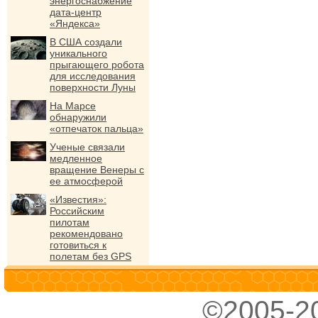
энергоснабжение
дата-центр
«Яндекса»
В США создали
уникального
прыгающего робота
для исследования
поверхности Луны
На Марсе
обнаружили
«отпечаток пальца»
Ученые связали
медленное
вращение Венеры с
ее атмосферой
«Известия»:
Российским
пилотам
рекомендовано
готовиться к
полетам без GPS
©2005-2