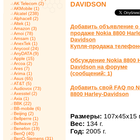
DAVIDSON
AK Telecom (2)
AKMobile (1)
Alcatel (238)
Alphacell (2)
Altek (1)
Добавить объявление о 
Amazon (3)
продаже Nokia 8800 Harl
Amoi (78)
Amsam (1)
Davidson
AnexTek (1)
Купля-продажа телефон
Anycool (24)
AnyDATA (9)
Apple (15)
Обсуждение Nokia 8800 H
Arcoa (2)
Davidson на форуме
Ares (7)
(сообщений: 1)
Arima (1)
Asus (65)
AT&T (5)
Добавить свой FAQ по N
Audiovox (73)
Axesstel (2)
8800 Harley-Davidson
Axia (1)
BBK (22)
BB-mobile (6)
Beijing (2)
Размеры:
107x45x15 
Bellperre (1)
Вес:
134 г.
Bellwave (2)
Benefon (19)
Год:
2005 г.
BenQ (40)
BenQ-Siemens (31)