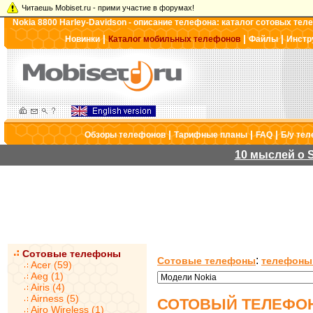
Читаешь Mobiset.ru - прими участие в форумах!
Nokia 8800 Harley-Davidson - описание телефона: каталог сотовых те
|
|
|
Новинки
Каталог мобильных телефонов
Файлы
Инстр
|
|
|
Обзоры телефонов
Тарифные планы
FAQ
Б/у те
10 мыслей о S
Сотовые телефоны
:
Сотовые телефоны
телефоны
Acer (59)
Aeg (1)
Airis (4)
Airness (5)
СОТОВЫЙ ТЕЛЕФОН 
Airo Wireless (1)