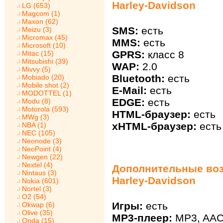
Harley-Davidson
LG (653)
Magcom (1)
Maxon (62)
SMS:
есть
Meizu (3)
Micromax (45)
MMS:
есть
Microsoft (10)
GPRS:
класс 8
Mitac (15)
Mitsubishi (39)
WAP:
2.0
Mivvy (5)
Bluetooth:
есть
Mobiado (20)
Mobile shot (2)
E-Mail:
есть
MODOTTEL (1)
EDGE:
есть
Modu (8)
Motorola (593)
HTML-браузер:
есть
MWg (3)
xHTML-браузер:
есть
NBA (1)
NEC (105)
Neonode (3)
NeoPoint (4)
Newgen (22)
Nextel (4)
Дополнительные воз
Nintaus (3)
Harley-Davidson
Nokia (601)
Nortel (3)
O2 (54)
Игры:
есть
Okwap (6)
Olive (35)
MP3-плеер:
MP3, AA
Onda (15)