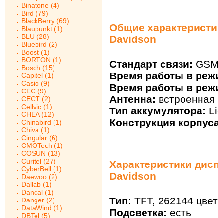
Binatone (4)
Bird (79)
BlackBerry (69)
Общие характеристик
Blaupunkt (1)
BLU (28)
Davidson
Bluebird (2)
Boost (1)
BORTON (1)
Стандарт связи:
GSM 
Bosch (15)
Время работы в реж
Capitel (1)
Casio (9)
Время работы в реж
CEC (9)
Антенна:
встроенная
CECT (2)
Cellvic (1)
Тип аккумулятора:
Li
CHEA (12)
Конструкция корпуса
Chinabird (1)
Chiva (1)
Cingular (6)
CMOTech (1)
COSUN (13)
Curitel (27)
Характеристики диспл
CyberBell (1)
Davidson
Daewoo (2)
Dallab (1)
Dancal (1)
Тип:
TFT, 262144 цвет
Danger (2)
DataWind (1)
Подсветка:
есть
DBTel (5)