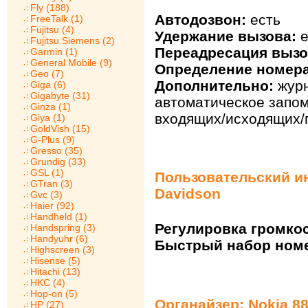
Fly (188)
Автодозвон:
есть
FreeTalk (1)
Fujitsu (4)
Удержание вызова:
е
Fujitsu Siemens (2)
Переадресация вызо
Garmin (1)
General Mobile (9)
Определение номера
Geo (7)
Дополнительно:
журн
Giga (6)
Gigabyte (31)
автоматическое запо
Ginza (1)
входящих/исходящих/
Giya (1)
GoldVish (15)
G-Plus (9)
Gresso (35)
Grundig (33)
GSL (1)
Пользовательский ин
GTran (3)
Davidson
Gvc (3)
Haier (92)
Handheld (1)
Регулировка громкос
Handspring (3)
Handyuhr (6)
Быстрый набор ном
Highscreen (3)
Hisense (5)
Hitachi (13)
HKC (4)
Hop-on (5)
Органайзер: Nokia 88
HP (27)