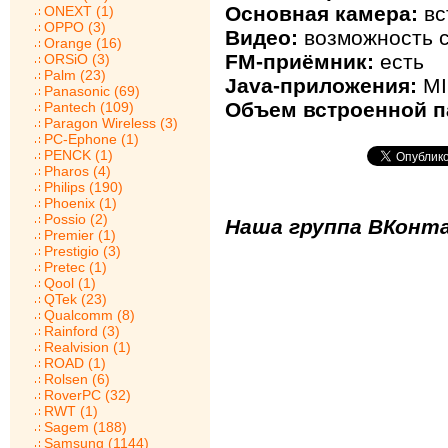
Основная камера:
вс
ONEXT (1)
OPPO (3)
Видео:
возможность с
Orange (16)
FM-приёмник:
есть
ORSiO (3)
Palm (23)
Java-приложения:
MI
Panasonic (69)
Объем встроенной п
Pantech (109)
Paragon Wireless (3)
PC-Ephone (1)
PENCK (1)
Pharos (4)
Philips (190)
Phoenix (1)
Possio (2)
Наша группа ВКонта
Premier (1)
Prestigio (3)
Pretec (1)
Qool (1)
QTek (23)
Qualcomm (8)
Rainford (3)
Realvision (1)
ROAD (1)
Rolsen (6)
RoverPC (32)
RWT (1)
Sagem (188)
Samsung (1144)