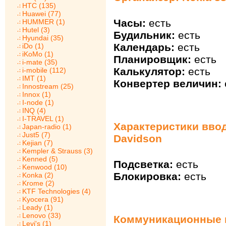
HTC (135)
Huawei (77)
Часы:
есть
HUMMER (1)
Hutel (3)
Будильник:
есть
Hyundai (35)
Календарь:
есть
iDo (1)
iKoMo (1)
Планировщик:
есть
i-mate (35)
Калькулятор:
есть
i-mobile (112)
IMT (1)
Конвертер величин:
Innostream (25)
Innox (1)
I-node (1)
INQ (4)
I-TRAVEL (1)
Характеристики ввода
Japan-radio (1)
Just5 (7)
Davidson
Kejian (7)
Kempler & Strauss (3)
Kenned (5)
Подсветка:
есть
Kenwood (10)
Блокировка:
есть
Konka (2)
Krome (2)
KTF Technologies (4)
Kyocera (91)
Leady (1)
Lenovo (33)
Коммуникационные в
Levi's (1)