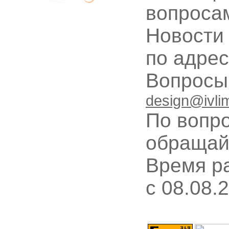
вопроса
Новости
по адре
Вопрос
design@ivli
По вопр
обращай
Время ра
c 08.08.