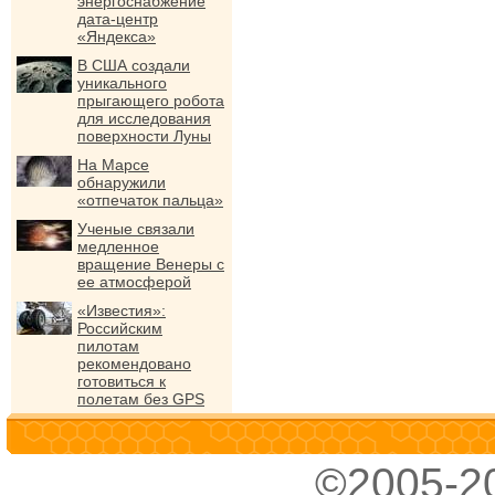
энергоснабжение
дата-центр
«Яндекса»
В США создали
уникального
прыгающего робота
для исследования
поверхности Луны
На Марсе
обнаружили
«отпечаток пальца»
Ученые связали
медленное
вращение Венеры с
ее атмосферой
«Известия»:
Российским
пилотам
рекомендовано
готовиться к
полетам без GPS
©2005-2