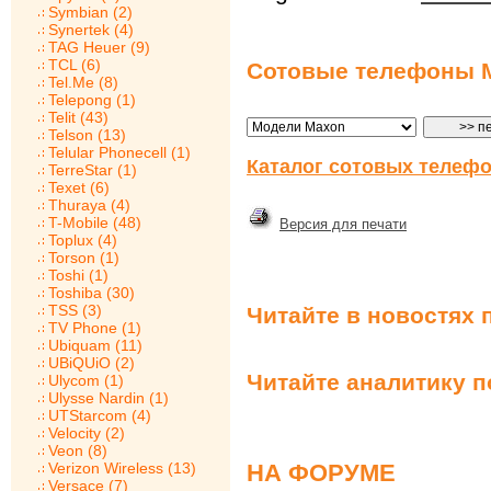
Symbian (2)
Synertek (4)
TAG Heuer (9)
TCL (6)
Сотовые телефоны 
Tel.Me (8)
Telepong (1)
Telit (43)
Telson (13)
Telular Phonecell (1)
Каталог сотовых телефо
TerreStar (1)
Texet (6)
Thuraya (4)
T-Mobile (48)
Версия для печати
Toplux (4)
Torson (1)
Toshi (1)
Toshiba (30)
TSS (3)
Читайте в новостях 
TV Phone (1)
Ubiquam (11)
UBiQUiO (2)
Читайте аналитику 
Ulycom (1)
Ulysse Nardin (1)
UTStarcom (4)
Velocity (2)
Veon (8)
НА ФОРУМЕ
Verizon Wireless (13)
Versace (7)