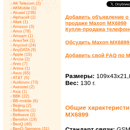
AK Telecom (2)
AKMobile (1)
Alcatel (238)
Добавить объявление о 
Alphacell (2)
Altek (1)
продаже Maxon MX6899
Amazon (3)
Купля-продажа телефон
Amoi (78)
Amsam (1)
AnexTek (1)
Обсудить Maxon MX6899
Anycool (24)
AnyDATA (9)
Apple (15)
Добавить свой FAQ по 
Arcoa (2)
Ares (7)
Arima (1)
Asus (65)
Размеры:
109x43x21,
AT&T (5)
Вес:
130 г.
Audiovox (73)
Axesstel (2)
Axia (1)
BBK (22)
BB-mobile (6)
Beijing (2)
Общие характеристи
Bellperre (1)
MX6899
Bellwave (2)
Benefon (19)
BenQ (40)
Стандарт связи:
GSM
BenQ-Siemens (31)