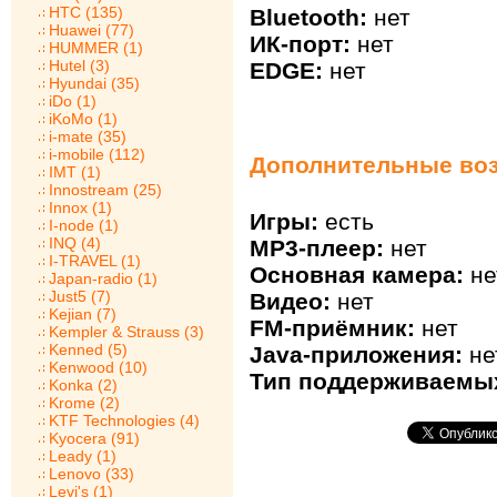
HTC (135)
Bluetooth:
нет
Huawei (77)
ИК-порт:
нет
HUMMER (1)
Hutel (3)
EDGE:
нет
Hyundai (35)
iDo (1)
iKoMo (1)
i-mate (35)
i-mobile (112)
Дополнительные во
IMT (1)
Innostream (25)
Innox (1)
Игры:
есть
I-node (1)
INQ (4)
MP3-плеер:
нет
I-TRAVEL (1)
Основная камера:
не
Japan-radio (1)
Just5 (7)
Видео:
нет
Kejian (7)
FM-приёмник:
нет
Kempler & Strauss (3)
Kenned (5)
Java-приложения:
не
Kenwood (10)
Тип поддерживаемых
Konka (2)
Krome (2)
KTF Technologies (4)
Kyocera (91)
Leady (1)
Lenovo (33)
Levi's (1)