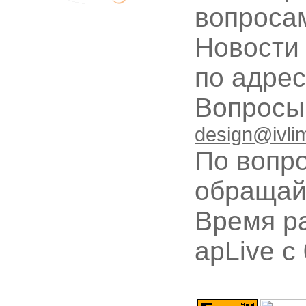
вопроса
Новости
по адре
Вопрос
design@ivli
По вопр
обращай
Время ра
apLive c