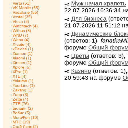
Муж начал храпеть
Vertu (51)
VK Mobile (65)
22.07.2026 16:36:34 
Vodafone (55)
Voxtel (35)
Для бизнеса
(ответо
Vtech (3)
21.07.2026 11:51:12 
Watchtech (4)
Withus (5)
Динамические блок
WND (7)
(ответов: 1),
fanatkaMi
Wonu (4)
X-cute (4)
форуме
Общий фору
xDevice (1)
Xiamen (1)
Цветы
(ответов: 3),
Xiaomi (1)
форуме
Общий фору
Xircom (1)
Xplore (5)
Казино
(ответов: 1)
XPro (1)
XTE (4)
20:59:43 на форуме
О
Yakumo (1)
YourLine (1)
Zakang (1)
Zapp (3)
Zetta (4)
ZTE (76)
Билайн (2)
Вобис (5)
МегаФон (10)
МТС (19)
Скай Линк (2)