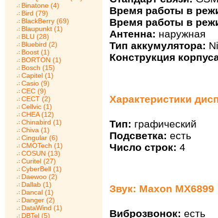
Binatone (4)
Время работы в реж
Bird (79)
Время работы в реж
BlackBerry (69)
Blaupunkt (1)
Антенна:
наружная
BLU (28)
Тип аккумулятора:
Ni
Bluebird (2)
Boost (1)
Конструкция корпуса
BORTON (1)
Bosch (15)
Capitel (1)
Casio (9)
CEC (9)
Характеристики дис
CECT (2)
Cellvic (1)
CHEA (12)
Тип:
графический
Chinabird (1)
Chiva (1)
Подсветка:
есть
Cingular (6)
Число строк:
4
CMOTech (1)
COSUN (13)
Curitel (27)
CyberBell (1)
Daewoo (2)
Dallab (1)
Звук: Maxon MX6899
Dancal (1)
Danger (2)
DataWind (1)
Виброзвонок:
есть
DBTel (5)