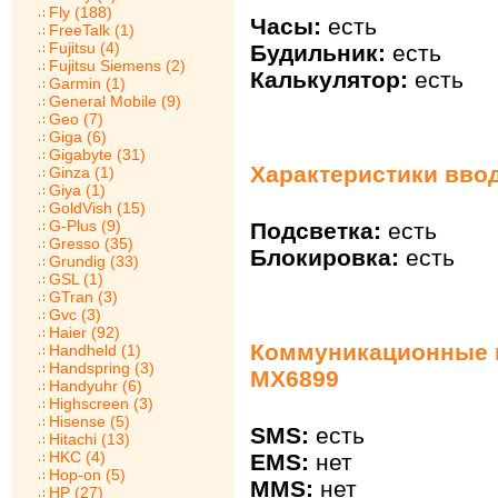
Fly (188)
Часы:
есть
FreeTalk (1)
Fujitsu (4)
Будильник:
есть
Fujitsu Siemens (2)
Калькулятор:
есть
Garmin (1)
General Mobile (9)
Geo (7)
Giga (6)
Gigabyte (31)
Характеристики вво
Ginza (1)
Giya (1)
GoldVish (15)
G-Plus (9)
Подсветка:
есть
Gresso (35)
Блокировка:
есть
Grundig (33)
GSL (1)
GTran (3)
Gvc (3)
Haier (92)
Коммуникационные 
Handheld (1)
Handspring (3)
MX6899
Handyuhr (6)
Highscreen (3)
Hisense (5)
SMS:
есть
Hitachi (13)
HKC (4)
EMS:
нет
Hop-on (5)
MMS:
нет
HP (27)