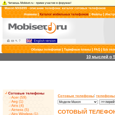
Читаешь Mobiset.ru - прими участие в форумах!
Maxon MX6899 - описание телефона: каталог сотовых телефонов
|
|
|
Новинки
Каталог мобильных телефонов
Файлы
Инстр
|
|
|
Обзоры телефонов
Тарифные планы
FAQ
Б/у те
10 мыслей о S
Сотовые телефоны
:
Сотовые телефоны
телефоны
Acer (59)
Aeg (1)
Airis (4)
Airness (5)
СОТОВЫЙ ТЕЛЕФОН
Airo Wireless (1)