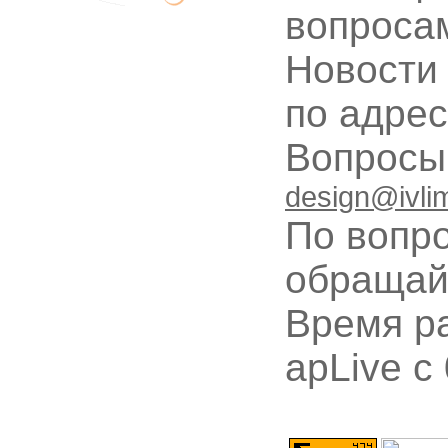
вопроса
Новости
по адре
Вопрос
design@ivli
По вопр
обращай
Время ра
apLive c