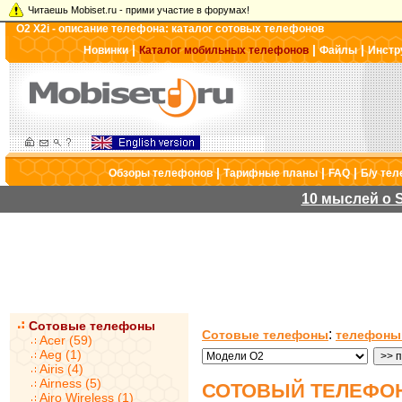
Читаешь Mobiset.ru - прими участие в форумах!
O2 X2i - описание телефона: каталог сотовых телефонов
|
|
|
Новинки
Каталог мобильных телефонов
Файлы
Инстр
|
|
|
Обзоры телефонов
Тарифные планы
FAQ
Б/у те
10 мыслей о S
Сотовые телефоны
:
Сотовые телефоны
телефоны
Acer (59)
Aeg (1)
Airis (4)
Airness (5)
СОТОВЫЙ ТЕЛЕФОН 
Airo Wireless (1)