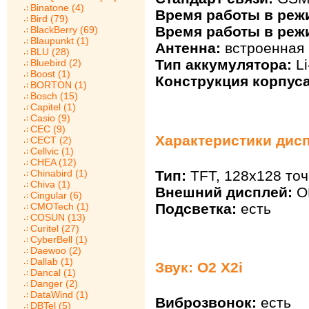
Binatone (4)
Время работы в реж
Bird (79)
Время работы в реж
BlackBerry (69)
Blaupunkt (1)
Антенна:
встроенная
BLU (28)
Тип аккумулятора:
Li
Bluebird (2)
Boost (1)
Конструкция корпуса
BORTON (1)
Bosch (15)
Capitel (1)
Casio (9)
CEC (9)
Характеристики дисп
CECT (2)
Cellvic (1)
CHEA (12)
Тип:
TFT, 128x128 точ
Chinabird (1)
Chiva (1)
Внешний дисплей:
O
Cingular (6)
Подсветка:
есть
CMOTech (1)
COSUN (13)
Curitel (27)
CyberBell (1)
Daewoo (2)
Dallab (1)
Звук: O2 X2i
Dancal (1)
Danger (2)
DataWind (1)
Виброзвонок:
есть
DBTel (5)