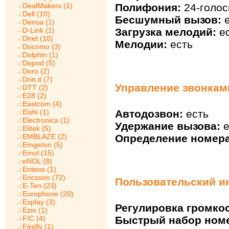
Полифония:
24-голос
DealMakers (1)
Dell (10)
Бесшумный вызов:
е
Densa (1)
Загрузка мелодий:
ес
D-Link (1)
Dnet (10)
Мелодии:
есть
Docomo (3)
Dolphin (1)
Dopod (5)
Doro (2)
Drin.it (7)
Управление звонками
DTT (2)
E28 (2)
Eastcom (4)
Eishi (1)
Автодозвон:
есть
Electronica (1)
Удержание вызова:
е
Elitek (5)
EMBLAZE (2)
Определение номера
Emgeton (5)
Emol (15)
eNOL (8)
Enteos (1)
Ericsson (72)
Пользовательский ин
E-Ten (23)
Europhone (20)
Explay (3)
Регулировка громкос
Ezio (1)
FIC (4)
Быстрый набор ном
Firefly (1)