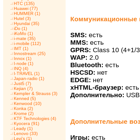
HTC (135)
Huawei (77)
HUMMER (1)
Коммуникационные в
Hutel (3)
Hyundai (35)
iDo (1)
iKoMo (1)
SMS:
есть
i-mate (35)
MMS:
есть
i-mobile (112)
IMT (1)
GPRS:
Class 10 (4+1/3
Innostream (25)
WAP:
2.0
Innox (1)
I-node (1)
Bluetooth:
есть
INQ (4)
HSCSD:
нет
I-TRAVEL (1)
Japan-radio (1)
EDGE:
нет
Just5 (7)
xHTML-браузер:
есть
Kejian (7)
Kempler & Strauss (3)
Дополнительно:
USB 
Kenned (5)
Kenwood (10)
Konka (2)
Krome (2)
KTF Technologies (4)
Дополнительные воз
Kyocera (91)
Leady (1)
Lenovo (33)
Игры:
есть
Levi's (1)