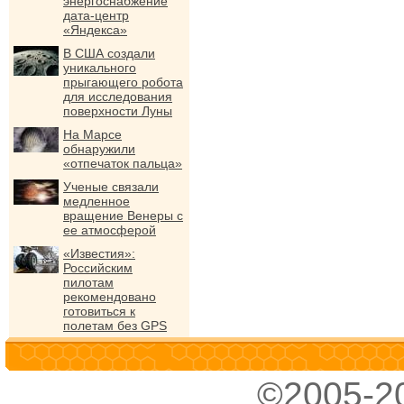
энергоснабжение
дата-центр
«Яндекса»
В США создали
уникального
прыгающего робота
для исследования
поверхности Луны
На Марсе
обнаружили
«отпечаток пальца»
Ученые связали
медленное
вращение Венеры с
ее атмосферой
«Известия»:
Российским
пилотам
рекомендовано
готовиться к
полетам без GPS
©2005-2