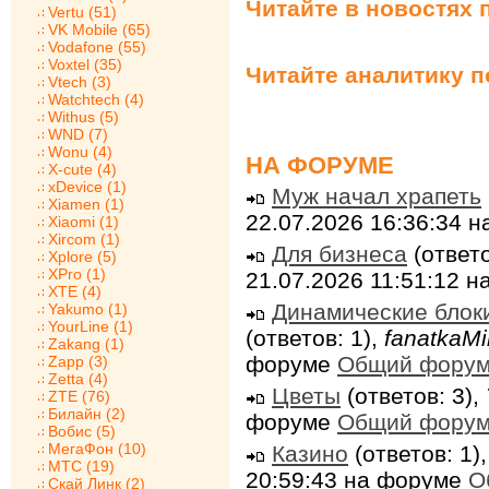
Читайте в новостях 
Vertu (51)
VK Mobile (65)
Vodafone (55)
Voxtel (35)
Читайте аналитику 
Vtech (3)
Watchtech (4)
Withus (5)
WND (7)
Wonu (4)
НА ФОРУМЕ
X-cute (4)
xDevice (1)
Муж начал храпеть
Xiamen (1)
22.07.2026 16:36:34 
Xiaomi (1)
Xircom (1)
Для бизнеса
(ответо
Xplore (5)
XPro (1)
21.07.2026 11:51:12 
XTE (4)
Динамические блок
Yakumo (1)
YourLine (1)
(ответов: 1),
fanatkaMi
Zakang (1)
форуме
Общий фору
Zapp (3)
Zetta (4)
Цветы
(ответов: 3),
ZTE (76)
Билайн (2)
форуме
Общий фору
Вобис (5)
МегаФон (10)
Казино
(ответов: 1)
МТС (19)
20:59:43 на форуме
О
Скай Линк (2)