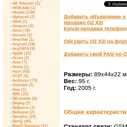
AK Telecom (2)
AKMobile (1)
Alcatel (238)
Добавить объявление о 
Alphacell (2)
Altek (1)
продаже O2 X2i
Amazon (3)
Купля-продажа телефон
Amoi (78)
Amsam (1)
AnexTek (1)
Обсудить O2 X2i на фор
Anycool (24)
AnyDATA (9)
Apple (15)
Добавить свой FAQ по O
Arcoa (2)
Ares (7)
Arima (1)
Asus (65)
Размеры:
89x44x22 м
AT&T (5)
Вес:
95 г.
Audiovox (73)
Axesstel (2)
Год:
2005 г.
Axia (1)
BBK (22)
BB-mobile (6)
Beijing (2)
Bellperre (1)
Общие характеристик
Bellwave (2)
Benefon (19)
BenQ (40)
Стандарт связи:
GSM 
BenQ-Siemens (31)