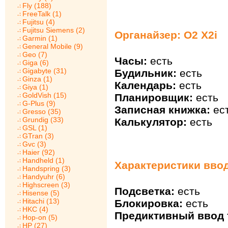
Fly (188)
FreeTalk (1)
Fujitsu (4)
Fujitsu Siemens (2)
Органайзер: O2 X2i
Garmin (1)
General Mobile (9)
Geo (7)
Часы:
есть
Giga (6)
Gigabyte (31)
Будильник:
есть
Ginza (1)
Календарь:
есть
Giya (1)
GoldVish (15)
Планировщик:
есть
G-Plus (9)
Записная книжка:
ес
Gresso (35)
Grundig (33)
Калькулятор:
есть
GSL (1)
GTran (3)
Gvc (3)
Haier (92)
Handheld (1)
Характеристики ввод
Handspring (3)
Handyuhr (6)
Highscreen (3)
Подсветка:
есть
Hisense (5)
Hitachi (13)
Блокировка:
есть
HKC (4)
Предиктивный ввод т
Hop-on (5)
HP (27)