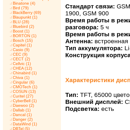
Binatone (4)
Стандарт связи:
GSM 
Bird (79)
1900, GSM 900
BlackBerry (69)
Blaupunkt (1)
Время работы в реж
BLU (28)
разговора:
5 ч
Bluebird (2)
Boost (1)
Время работы в реж
BORTON (1)
Антенна:
встроенная
Bosch (15)
Capitel (1)
Тип аккумулятора:
Li
Casio (9)
Конструкция корпуса
CEC (9)
CECT (2)
Cellvic (1)
CHEA (12)
Chinabird (1)
Chiva (1)
Характеристики диспл
Cingular (6)
CMOTech (1)
COSUN (13)
Тип:
TFT, 65000 цвето
Curitel (27)
Внешний дисплей:
CS
CyberBell (1)
Daewoo (2)
Подсветка:
есть
Dallab (1)
Dancal (1)
Danger (2)
DataWind (1)
DBTel (5)