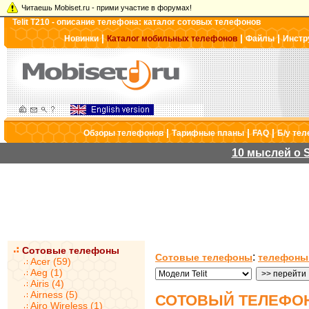
Читаешь Mobiset.ru - прими участие в форумах!
Telit T210 - описание телефона: каталог сотовых телефонов
|
|
|
Новинки
Каталог мобильных телефонов
Файлы
Инстр
|
|
|
Обзоры телефонов
Тарифные планы
FAQ
Б/у те
10 мыслей о S
Сотовые телефоны
:
Сотовые телефоны
телефоны 
Acer (59)
Aeg (1)
Airis (4)
Airness (5)
СОТОВЫЙ ТЕЛЕФОН 
Airo Wireless (1)