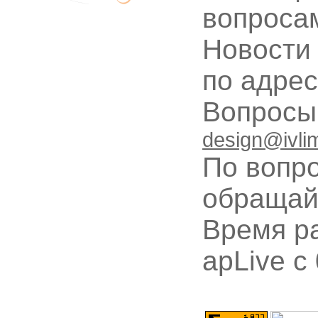
вопроса
Новости
по адре
Вопрос
design@ivli
По вопр
обращай
Время ра
apLive c