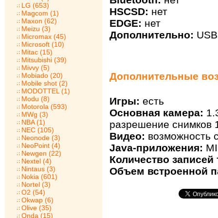
LG (653)
HSCSD:
нет
Magcom (1)
Maxon (62)
EDGE:
нет
Meizu (3)
Дополнительно:
USB 
Micromax (45)
Microsoft (10)
Mitac (15)
Mitsubishi (39)
Mivvy (5)
Дополнительные возм
Mobiado (20)
Mobile shot (2)
MODOTTEL (1)
Modu (8)
Игры:
есть
Motorola (593)
Основная камера:
1.
MWg (3)
NBA (1)
разрешение снимков 
NEC (105)
Видео:
возможность с
Neonode (3)
NeoPoint (4)
Java-приложения:
MI
Newgen (22)
Количество записей 
Nextel (4)
Nintaus (3)
Объем встроенной п
Nokia (601)
Nortel (3)
O2 (54)
Okwap (6)
Olive (35)
Onda (15)