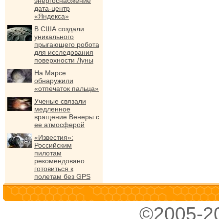
энергоснабжение
дата-центр
«Яндекса»
В США создали
уникального
прыгающего робота
для исследования
поверхности Луны
На Марсе
обнаружили
«отпечаток пальца»
Ученые связали
медленное
вращение Венеры с
ее атмосферой
«Известия»:
Российским
пилотам
рекомендовано
готовиться к
полетам без GPS
©2005-2