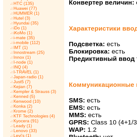
Конвертер величин:
HTC (135)
Huawei (77)
HUMMER (1)
Hutel (3)
Hyundai (35)
Характеристики ввода
iDo (1)
iKoMo (1)
i-mate (35)
i-mobile (112)
Подсветка:
есть
IMT (1)
Блокировка:
есть
Innostream (25)
Innox (1)
Предиктивный ввод т
I-node (1)
INQ (4)
I-TRAVEL (1)
Japan-radio (1)
Just5 (7)
Коммуникационные в
Kejian (7)
Kempler & Strauss (3)
Kenned (5)
SMS:
есть
Kenwood (10)
Konka (2)
EMS:
есть
Krome (2)
MMS:
есть
KTF Technologies (4)
Kyocera (91)
GPRS:
Class 10 (4+1/3
Leady (1)
WAP:
1.2
Lenovo (33)
Levi's (1)
Bluetooth:
нет