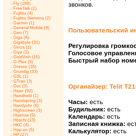
Fly (188)
звонков.
FreeTalk (1)
Fujitsu (4)
Fujitsu Siemens (2)
Garmin (1)
General Mobile (9)
Пользовательский ин
Geo (7)
Giga (6)
Gigabyte (31)
Регулировка громкос
Ginza (1)
Giya (1)
Голосовое управлен
GoldVish (15)
Быстрый набор ном
G-Plus (9)
Gresso (35)
Grundig (33)
GSL (1)
GTran (3)
Органайзер: Telit T21
Gvc (3)
Haier (92)
Handheld (1)
Handspring (3)
Часы:
есть
Handyuhr (6)
Будильник:
есть
Highscreen (3)
Hisense (5)
Календарь:
есть
Hitachi (13)
Записная книжка:
ес
HKC (4)
Hop-on (5)
Калькулятор:
есть
HP (27)