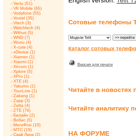
English version:
Telit 
Vertu (51)
VK Mobile (65)
Vodafone (55)
Voxtel (35)
Сотовые телефоны Te
Vtech (3)
Watchtech (4)
Withus (5)
WND (7)
Wonu (4)
X-cute (4)
Каталог сотовых телефо
xDevice (1)
Xiamen (1)
Xiaomi (1)
Версия для печати
Xircom (1)
Xplore (5)
XPro (1)
XTE (4)
Yakumo (1)
Читайте в новостях 
YourLine (1)
Zakang (1)
Zapp (3)
Zetta (4)
Читайте аналитику 
ZTE (76)
Билайн (2)
Вобис (5)
МегаФон (10)
МТС (19)
НА ФОРУМЕ
Скай Линк (2)