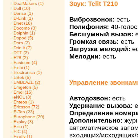
Звук: Telit T210
DealMakers (1)
Dell (10)
Densa (1)
Виброзвонок:
есть
D-Link (1)
Dnet (10)
Полифония:
40-голос
Docomo (3)
Бесшумный вызов:
е
Dolphin (1)
Dopod (5)
Громкая связь:
есть
Doro (2)
Загрузка мелодий:
ес
Drin.it (7)
DTT (2)
Мелодии:
есть
E28 (2)
Eastcom (4)
Eishi (1)
Electronica (1)
Elitek (5)
Управление звонками:
EMBLAZE (2)
Emgeton (5)
Emol (15)
eNOL (8)
Автодозвон:
есть
Enteos (1)
Удержание вызова:
е
Ericsson (72)
E-Ten (23)
Определение номера
Europhone (20)
Дополнительно:
журн
Explay (3)
Ezio (1)
автоматическое запо
FIC (4)
входящих/исходящих/
Firefly (1)