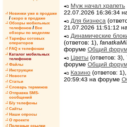
Муж начал храпеть
22.07.2026 16:36:34 
Новинки уже в продаже
/
скоро в продаже
Для бизнеса
(ответо
Обзоры мобильных
21.07.2026 11:51:12 
/
телефонов
Все
обзоры по моделям
Динамические блок
Тарифы сотовых
(ответов: 1),
fanatkaMi
операторов
форуме
Общий фору
FAQ к телефонам
Каталог мобильных
Цветы
(ответов: 3),
телефонов
форуме
Общий фору
Файлы
Инструкции
Казино
(ответов: 1)
Новости
20:59:43 на форуме
О
Статьи
Словарь терминов
Отправка SMS-
сообщений
Б/у телефоны
Сайты
Наши опросы
О проекте
Полезные ссылки