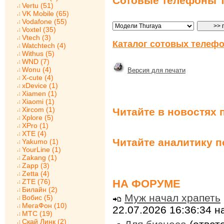
Сотовые телефоны T
Vertu (51)
VK Mobile (65)
Vodafone (55)
Voxtel (35)
Vtech (3)
Каталог сотовых телефо
Watchtech (4)
Withus (5)
WND (7)
Wonu (4)
Версия для печати
X-cute (4)
xDevice (1)
Xiamen (1)
Xiaomi (1)
Xircom (1)
Читайте в новостях 
Xplore (5)
XPro (1)
XTE (4)
Читайте аналитику 
Yakumo (1)
YourLine (1)
Zakang (1)
Zapp (3)
Zetta (4)
НА ФОРУМЕ
ZTE (76)
Билайн (2)
Муж начал храпеть
Вобис (5)
МегаФон (10)
22.07.2026 16:36:34 
МТС (19)
Скай Линк (2)