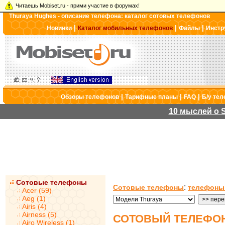
Читаешь Mobiset.ru - прими участие в форумах!
Thuraya Hughes - описание телефона: каталог сотовых телефонов
|
|
|
Новинки
Каталог мобильных телефонов
Файлы
Инстр
|
|
|
Обзоры телефонов
Тарифные планы
FAQ
Б/у те
10 мыслей о S
Сотовые телефоны
:
Сотовые телефоны
телефоны
Acer (59)
Aeg (1)
Airis (4)
Airness (5)
СОТОВЫЙ ТЕЛЕФОН
Airo Wireless (1)