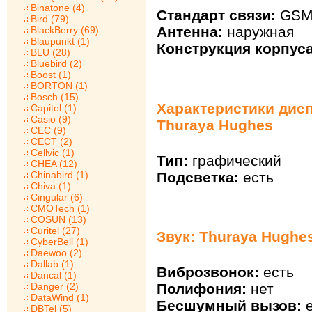
Binatone (4)
Стандарт связи:
GSM
Bird (79)
Антенна:
наружная
BlackBerry (69)
Blaupunkt (1)
Конструкция корпуса
BLU (28)
Bluebird (2)
Boost (1)
BORTON (1)
Bosch (15)
Характеристики дис
Capitel (1)
Casio (9)
Thuraya Hughes
CEC (9)
CECT (2)
Cellvic (1)
Тип:
графический
CHEA (12)
Подсветка:
есть
Chinabird (1)
Chiva (1)
Cingular (6)
CMOTech (1)
COSUN (13)
Curitel (27)
Звук: Thuraya Hughe
CyberBell (1)
Daewoo (2)
Dallab (1)
Виброзвонок:
есть
Dancal (1)
Полифония:
нет
Danger (2)
DataWind (1)
Бесшумный вызов:
е
DBTel (5)