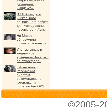
энергоснабжение
дата-центр
«Яндекса»
В США создали
уникального
прыгающего робота
для исследования
поверхности Луны
На Марсе
обнаружили
«отпечаток пальца»
Ученые связали
медленное
вращение Венеры с
ее атмосферой
«Известия»:
Российским
пилотам
рекомендовано
готовиться к
полетам без GPS
©2005-2