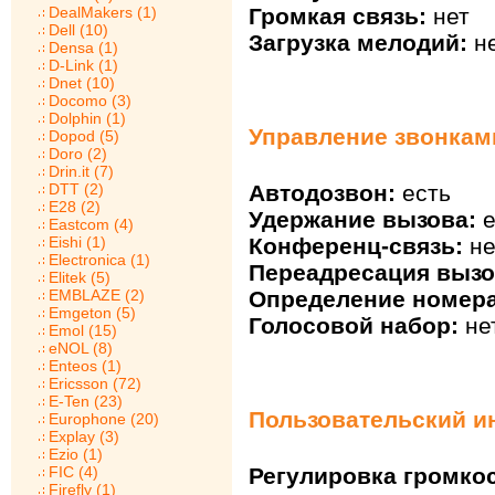
Громкая связь:
нет
DealMakers (1)
Dell (10)
Загрузка мелодий:
н
Densa (1)
D-Link (1)
Dnet (10)
Docomo (3)
Dolphin (1)
Управление звонкам
Dopod (5)
Doro (2)
Drin.it (7)
DTT (2)
Автодозвон:
есть
E28 (2)
Удержание вызова:
е
Eastcom (4)
Eishi (1)
Конференц-связь:
не
Electronica (1)
Переадресация вызо
Elitek (5)
EMBLAZE (2)
Определение номера
Emgeton (5)
Голосовой набор:
не
Emol (15)
eNOL (8)
Enteos (1)
Ericsson (72)
E-Ten (23)
Пользовательский и
Europhone (20)
Explay (3)
Ezio (1)
FIC (4)
Регулировка громкос
Firefly (1)