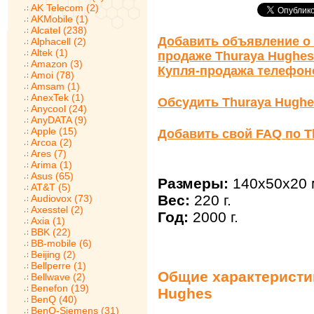
AK Telecom (2)
AKMobile (1)
Alcatel (238)
Добавить объявление о 
Alphacell (2)
Altek (1)
продаже Thuraya Hughes
Amazon (3)
Купля-продажа телефон
Amoi (78)
Amsam (1)
AnexTek (1)
Обсудить Thuraya Hugh
Anycool (24)
AnyDATA (9)
Apple (15)
Добавить свой FAQ по T
Arcoa (2)
Ares (7)
Arima (1)
Asus (65)
Размеры:
140x50x20 
AT&T (5)
Вес:
220 г.
Audiovox (73)
Axesstel (2)
Год:
2000 г.
Axia (1)
BBK (22)
BB-mobile (6)
Beijing (2)
Bellperre (1)
Общие характеристи
Bellwave (2)
Benefon (19)
Hughes
BenQ (40)
BenQ-Siemens (31)