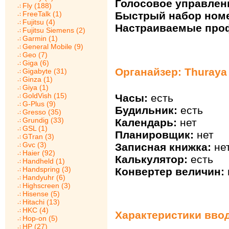
Голосовое управлен
Fly (188)
FreeTalk (1)
Быстрый набор ном
Fujitsu (4)
Настраиваемые про
Fujitsu Siemens (2)
Garmin (1)
General Mobile (9)
Geo (7)
Giga (6)
Органайзер: Thuraya
Gigabyte (31)
Ginza (1)
Giya (1)
GoldVish (15)
Часы:
есть
G-Plus (9)
Будильник:
есть
Gresso (35)
Grundig (33)
Календарь:
нет
GSL (1)
Планировщик:
нет
GTran (3)
Gvc (3)
Записная книжка:
не
Haier (92)
Калькулятор:
есть
Handheld (1)
Handspring (3)
Конвертер величин:
Handyuhr (6)
Highscreen (3)
Hisense (5)
Hitachi (13)
HKC (4)
Характеристики ввод
Hop-on (5)
HP (27)