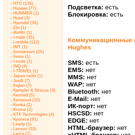
HTC (135)
Подсветка:
есть
Huawei (77)
HUMMER (1)
Блокировка:
есть
Hutel (3)
Hyundai (35)
iDo (1)
iKoMo (1)
i-mate (35)
Коммуникационные в
i-mobile (112)
Hughes
IMT (1)
Innostream (25)
Innox (1)
I-node (1)
SMS:
есть
INQ (4)
EMS:
нет
I-TRAVEL (1)
Japan-radio (1)
MMS:
нет
Just5 (7)
WAP:
нет
Kejian (7)
Kempler & Strauss (3)
Bluetooth:
нет
Kenned (5)
E-Mail:
нет
Kenwood (10)
Konka (2)
ИК-порт:
нет
Krome (2)
HSCSD:
нет
KTF Technologies (4)
Kyocera (91)
EDGE:
нет
Leady (1)
HTML-браузер:
нет
Lenovo (33)
Levi's (1)
xHTML-браузер:
нет