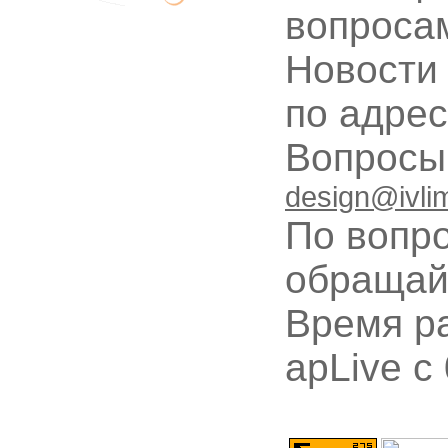
вопроса
Новости
по адре
Вопрос
design@ivli
По вопр
обращай
Время ра
apLive c