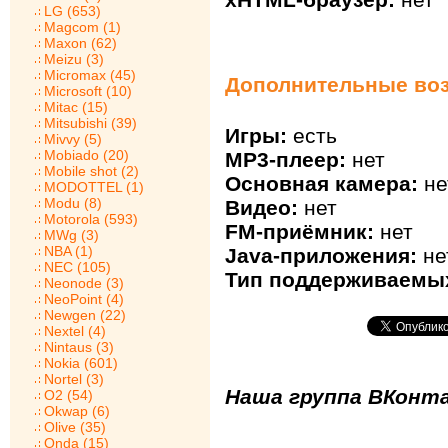
LG (653)
Magcom (1)
Maxon (62)
Meizu (3)
Micromax (45)
Дополнительные воз
Microsoft (10)
Mitac (15)
Mitsubishi (39)
Игры:
есть
Mivvy (5)
Mobiado (20)
MP3-плеер:
нет
Mobile shot (2)
Основная камера:
не
MODOTTEL (1)
Modu (8)
Видео:
нет
Motorola (593)
FM-приёмник:
нет
MWg (3)
NBA (1)
Java-приложения:
не
NEC (105)
Тип поддерживаемых
Neonode (3)
NeoPoint (4)
Newgen (22)
Nextel (4)
Nintaus (3)
Nokia (601)
Nortel (3)
Наша группа ВКонта
O2 (54)
Okwap (6)
Olive (35)
Onda (15)