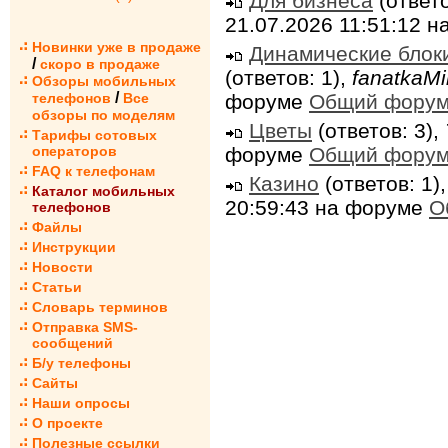
Для бизнеса
(ответо
21.07.2026 11:51:12 
Новинки уже в продаже
Динамические блок
/
скоро в продаже
(ответов: 1),
fanatkaMi
Обзоры мобильных
/
форуме
Общий фору
телефонов
Все
обзоры по моделям
Цветы
(ответов: 3),
Тарифы сотовых
форуме
Общий фору
операторов
FAQ к телефонам
Казино
(ответов: 1)
Каталог мобильных
20:59:43 на форуме
О
телефонов
Файлы
Инструкции
Новости
Статьи
Словарь терминов
Отправка SMS-
сообщений
Б/у телефоны
Сайты
Наши опросы
О проекте
Полезные ссылки