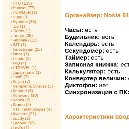
HTC (135)
Huawei (77)
HUMMER (1)
Органайзер: Nokia 5
Hutel (3)
Hyundai (35)
iDo (1)
Часы:
есть
iKoMo (1)
i-mate (35)
Будильник:
есть
i-mobile (112)
Календарь:
есть
IMT (1)
Innostream (25)
Секундомер:
есть
Innox (1)
Таймер:
есть
I-node (1)
INQ (4)
Записная книжка:
ес
I-TRAVEL (1)
Калькулятор:
есть
Japan-radio (1)
Just5 (7)
Конвертер величин:
Kejian (7)
Диктофон:
нет
Kempler & Strauss (3)
Kenned (5)
Синхронизация с ПК
Kenwood (10)
Konka (2)
Krome (2)
KTF Technologies (4)
Kyocera (91)
Характеристики ввод
Leady (1)
Lenovo (33)
Levi's (1)