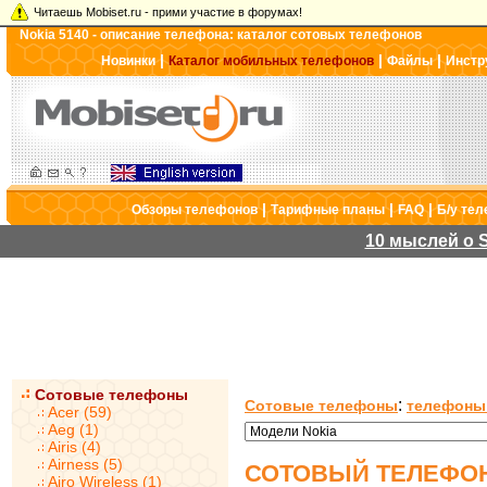
Читаешь Mobiset.ru - прими участие в форумах!
Nokia 5140 - описание телефона: каталог сотовых телефонов
|
|
|
Новинки
Каталог мобильных телефонов
Файлы
Инстр
|
|
|
Обзоры телефонов
Тарифные планы
FAQ
Б/у те
10 мыслей о S
Сотовые телефоны
:
Сотовые телефоны
телефоны
Acer (59)
Aeg (1)
Airis (4)
Airness (5)
СОТОВЫЙ ТЕЛЕФОН 
Airo Wireless (1)