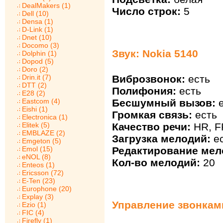
DealMakers (1)
Число строк:
5
Dell (10)
Densa (1)
D-Link (1)
Dnet (10)
Docomo (3)
Звук: Nokia 5140
Dolphin (1)
Dopod (5)
Doro (2)
Виброзвонок:
есть
Drin.it (7)
DTT (2)
Полифония:
есть
E28 (2)
Бесшумный вызов:
е
Eastcom (4)
Eishi (1)
Громкая связь:
есть
Electronica (1)
Качество речи:
HR, F
Elitek (5)
EMBLAZE (2)
Загрузка мелодий:
ес
Emgeton (5)
Редактирование мел
Emol (15)
eNOL (8)
Кол-во мелодий:
20
Enteos (1)
Ericsson (72)
E-Ten (23)
Europhone (20)
Explay (3)
Управление звонками
Ezio (1)
FIC (4)
Firefly (1)