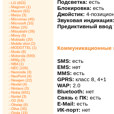
Подсветка:
есть
LG (653)
Magcom (1)
Блокировка:
есть
Maxon (62)
Джойстик:
4-позицио
Meizu (3)
Micromax (45)
Звуковая индикация
Microsoft (10)
Предиктивный ввод т
Mitac (15)
Mitsubishi (39)
Mivvy (5)
Mobiado (20)
Mobile shot (2)
Коммуникационные в
MODOTTEL (1)
Modu (8)
Motorola (593)
MWg (3)
SMS:
есть
NBA (1)
EMS:
нет
NEC (105)
Neonode (3)
MMS:
есть
NeoPoint (4)
GPRS:
класс 8, 4+1
Newgen (22)
Nextel (4)
WAP:
2.0
Nintaus (3)
Bluetooth:
нет
Nokia (601)
Nortel (3)
Связь с ПК:
есть
O2 (54)
E-Mail:
есть
Okwap (6)
Olive (35)
ИК-порт:
нет
Onda (15)