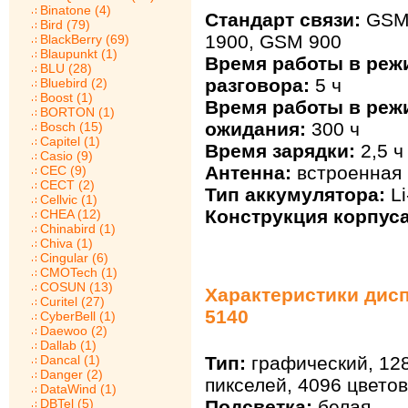
Binatone (4)
Стандарт связи:
GSM 
Bird (79)
1900, GSM 900
BlackBerry (69)
Blaupunkt (1)
Время работы в реж
BLU (28)
разговора:
5 ч
Bluebird (2)
Boost (1)
Время работы в реж
BORTON (1)
ожидания:
300 ч
Bosch (15)
Capitel (1)
Время зарядки:
2,5 ч
Casio (9)
Антенна:
встроенная
CEC (9)
CECT (2)
Тип аккумулятора:
Li
Cellvic (1)
Конструкция корпуса
CHEA (12)
Chinabird (1)
Chiva (1)
Cingular (6)
CMOTech (1)
COSUN (13)
Характеристики дисп
Curitel (27)
5140
CyberBell (1)
Daewoo (2)
Dallab (1)
Тип:
графический, 12
Dancal (1)
Danger (2)
пикселей, 4096 цветов
DataWind (1)
Подсветка:
белая
DBTel (5)