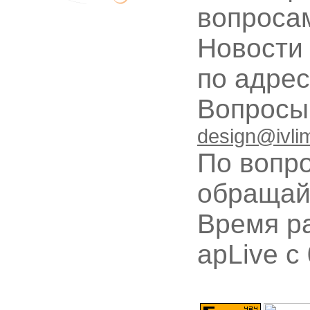
вопроса
Новости
по адре
Вопрос
design@ivli
По вопр
обращай
Время ра
apLive c