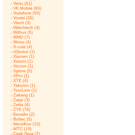
Vertu (51)
VK Mobile (65)
Vodafone (55)
Voxtel (35)
Vtech (3)
Watchtech (4)
Withus (5)
WND (7)
Wonu (4)
X-cute (4)
xDevice (1)
Xiamen (1)
Xiaomi (1)
Xircom (1)
Xplore (5)
XPro (1)
XTE (4)
Yakumo (1)
YourLine (1)
Zakang (1)
Zapp (3)
Zetta (4)
ZTE (76)
Билайн (2)
Вобис (5)
МегаФон (10)
МТС (19)
Скай Линк (2)