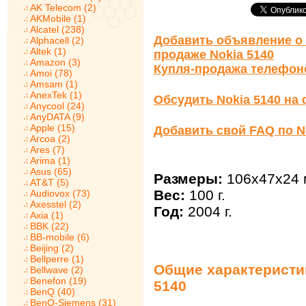
AK Telecom (2)
AKMobile (1)
Alcatel (238)
Добавить объявление о 
Alphacell (2)
Altek (1)
продаже Nokia 5140
Amazon (3)
Купля-продажа телефон
Amoi (78)
Amsam (1)
AnexTek (1)
Обсудить Nokia 5140 на
Anycool (24)
AnyDATA (9)
Apple (15)
Добавить свой FAQ по N
Arcoa (2)
Ares (7)
Arima (1)
Asus (65)
Размеры:
106x47x24 
AT&T (5)
Вес:
100 г.
Audiovox (73)
Axesstel (2)
Год:
2004 г.
Axia (1)
BBK (22)
BB-mobile (6)
Beijing (2)
Bellperre (1)
Общие характеристик
Bellwave (2)
Benefon (19)
5140
BenQ (40)
BenQ-Siemens (31)