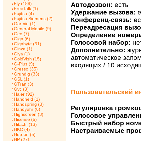
Fly (188)
Автодозвон:
есть
FreeTalk (1)
Удержание вызова:
е
Fujitsu (4)
Fujitsu Siemens (2)
Конференц-связь:
ес
Garmin (1)
Переадресация вызо
General Mobile (9)
Geo (7)
Определение номера
Giga (6)
Голосовой набор:
не
Gigabyte (31)
Ginza (1)
Дополнительно:
журн
Giya (1)
автоматическое запо
GoldVish (15)
G-Plus (9)
входящих / 10 исходя
Gresso (35)
Grundig (33)
GSL (1)
GTran (3)
Gvc (3)
Пользовательский ин
Haier (92)
Handheld (1)
Handspring (3)
Регулировка громкос
Handyuhr (6)
Highscreen (3)
Голосовое управлен
Hisense (5)
Быстрый набор ном
Hitachi (13)
HKC (4)
Настраиваемые про
Hop-on (5)
HP (27)