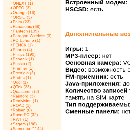
Встроенный модем:
ONEXT (1)
OPPO (3)
HSCSD:
есть
Orange (16)
ORSiO (3)
Palm (23)
Panasonic (69)
Pantech (109)
Дополнительные воз
Paragon Wireless (3)
PC-Ephone (1)
PENCK (1)
Игры:
1
Pharos (4)
Philips (190)
MP3-плеер:
нет
Phoenix (1)
Основная камера:
V
Possio (2)
Premier (1)
Видео:
возможность с
Prestigio (3)
FM-приёмник:
есть
Pretec (1)
Qool (1)
Java-приложения:
до
QTek (23)
Количество записей 
Qualcomm (8)
Rainford (3)
память на SiM-карте
Realvision (1)
Тип поддерживаемых
ROAD (1)
Rolsen (6)
Сменные панели:
не
RoverPC (32)
RWT (1)
Sagem (188)
Samsung (1144)