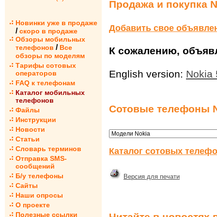
Продажа и покупка N
Новинки уже в продаже
Добавить свое объявле
/
скоро в продаже
Обзоры мобильных
/
телефонов
Все
К сожалению, объявл
обзоры по моделям
Тарифы сотовых
English version:
Nokia 
операторов
FAQ к телефонам
Каталог мобильных
телефонов
Сотовые телефоны N
Файлы
Инструкции
Новости
Статьи
Словарь терминов
Каталог сотовых телефо
Отправка SMS-
сообщений
Б/у телефоны
Версия для печати
Сайты
Наши опросы
О проекте
Полезные ссылки
Читайте в новостях 