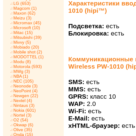
Характеристики ввод
LG (653)
Magcom (1)
1010 (hipi™)
Maxon (62)
Meizu (3)
Micromax (45)
Подсветка:
есть
Microsoft (10)
Блокировка:
есть
Mitac (15)
Mitsubishi (39)
Mivvy (5)
Mobiado (20)
Mobile shot (2)
MODOTTEL (1)
Коммуникационные в
Modu (8)
Wireless PW-1010 (hi
Motorola (593)
MWg (3)
NBA (1)
SMS:
есть
NEC (105)
Neonode (3)
MMS:
есть
NeoPoint (4)
GPRS:
класс 10
Newgen (22)
Nextel (4)
WAP:
2.0
Nintaus (3)
Wi-Fi:
есть
Nokia (601)
Nortel (3)
E-Mail:
есть
O2 (54)
xHTML-браузер:
есть
Okwap (6)
Olive (35)
Onda (15)