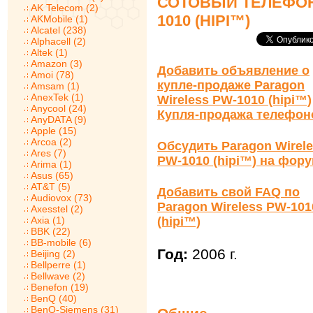
СОТОВЫЙ ТЕЛЕФОН
AK Telecom (2)
1010 (HIPI™)
AKMobile (1)
Alcatel (238)
Alphacell (2)
Altek (1)
Amazon (3)
Добавить объявление о
Amoi (78)
купле-продаже Paragon
Amsam (1)
AnexTek (1)
Wireless PW-1010 (hipi™)
Anycool (24)
Купля-продажа телефон
AnyDATA (9)
Apple (15)
Arcoa (2)
Обсудить Paragon Wirel
Ares (7)
PW-1010 (hipi™) на фор
Arima (1)
Asus (65)
AT&T (5)
Добавить свой FAQ по
Audiovox (73)
Paragon Wireless PW-101
Axesstel (2)
Axia (1)
(hipi™)
BBK (22)
BB-mobile (6)
Год:
2006 г.
Beijing (2)
Bellperre (1)
Bellwave (2)
Benefon (19)
BenQ (40)
BenQ-Siemens (31)