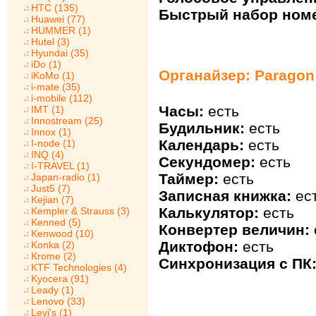
HTC (135)
Быстрый набор ном
Huawei (77)
HUMMER (1)
Hutel (3)
Hyundai (35)
iDo (1)
Органайзер: Paragon 
iKoMo (1)
i-mate (35)
i-mobile (112)
Часы:
есть
IMT (1)
Innostream (25)
Будильник:
есть
Innox (1)
Календарь:
есть
I-node (1)
INQ (4)
Секундомер:
есть
I-TRAVEL (1)
Таймер:
есть
Japan-radio (1)
Just5 (7)
Записная книжка:
ес
Kejian (7)
Калькулятор:
есть
Kempler & Strauss (3)
Kenned (5)
Конвертер величин:
Kenwood (10)
Диктофон:
есть
Konka (2)
Krome (2)
Синхронизация с ПК
KTF Technologies (4)
Kyocera (91)
Leady (1)
Lenovo (33)
Levi's (1)