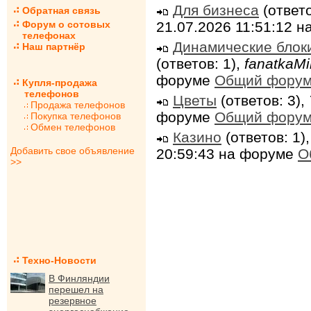
Для бизнеса
(ответо
Обратная связь
21.07.2026 11:51:12 
Форум о сотовых
телефонах
Динамические блок
Наш партнёр
(ответов: 1),
fanatkaMi
форуме
Общий фору
Купля-продажа
телефонов
Цветы
(ответов: 3),
Продажа телефонов
форуме
Общий фору
Покупка телефонов
Обмен телефонов
Казино
(ответов: 1)
Добавить свое объявление
20:59:43 на форуме
О
>>
Техно-Новости
В Финляндии
перешел на
резервное