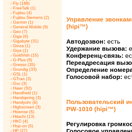
Fly (188)
FreeTalk (1)
Fujitsu (4)
Fujitsu Siemens (2)
Управление звонками
Garmin (1)
(hipi™)
General Mobile (9)
Geo (7)
Giga (6)
Автодозвон:
есть
Gigabyte (31)
Ginza (1)
Удержание вызова:
е
Giya (1)
Конференц-связь:
ес
GoldVish (15)
G-Plus (9)
Переадресация вызо
Gresso (35)
Определение номера
Grundig (33)
GSL (1)
Голосовой набор:
ес
GTran (3)
Gvc (3)
Haier (92)
Handheld (1)
Handspring (3)
Пользовательский ин
Handyuhr (6)
Highscreen (3)
PW-1010 (hipi™)
Hisense (5)
Hitachi (13)
HKC (4)
Регулировка громкос
Hop-on (5)
Голосовое управлен
HP (27)