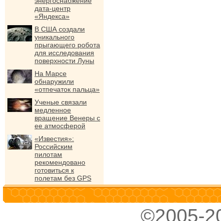
энергоснабжение
дата-центр
«Яндекса»
В США создали
уникального
прыгающего робота
для исследования
поверхности Луны
На Марсе
обнаружили
«отпечаток пальца»
Ученые связали
медленное
вращение Венеры с
ее атмосферой
«Известия»:
Российским
пилотам
рекомендовано
готовиться к
полетам без GPS
©2005-2