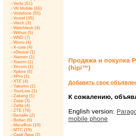
Vertu (51)
VK Mobile (65)
Vodafone (55)
Voxtel (35)
Vtech (3)
Watchtech (4)
Withus (5)
WND (7)
Wonu (4)
X-cute (4)
xDevice (1)
Xiamen (1)
Продажа и покупка P
Xiaomi (1)
Xircom (1)
(hipi™)
Xplore (5)
XPro (1)
XTE (4)
Добавить свое объявле
Yakumo (1)
YourLine (1)
Zakang (1)
К сожалению, объявл
Zapp (3)
Zetta (4)
ZTE (76)
English version:
Parago
Билайн (2)
mobile phone
Вобис (5)
МегаФон (10)
МТС (19)
Скай Линк (2)