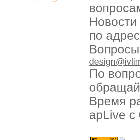
вопроса
Новости
по адре
Вопрос
design@ivli
По вопр
обращай
Время ра
apLive c