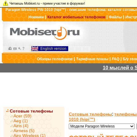
Читаешь Mobiset.ru - прими участие в форумах!
Paragon Wireless PW-1010 (hipi™) - описание телефона: каталог сотов
|
|
|
Новинки
Каталог мобильных телефонов
Файлы
Инстр
|
|
|
Обзоры телефонов
Тарифные планы
FAQ
Б/у те
10 мыслей о S
Сотовые телефоны
:
Сотовые телефоны
телефоны 
Acer (59)
1010 (hipi™)
Aeg (1)
Airis (4)
Airness (5)
Airo Wireless (1)