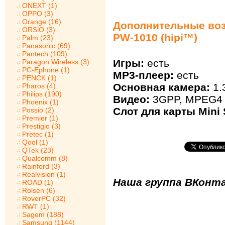
ONEXT (1)
OPPO (3)
Orange (16)
Дополнительные воз
ORSiO (3)
PW-1010 (hipi™)
Palm (23)
Panasonic (69)
Pantech (109)
Игры:
есть
Paragon Wireless (3)
PC-Ephone (1)
MP3-плеер:
есть
PENCK (1)
Основная камера:
1.
Pharos (4)
Philips (190)
Видео:
3GPP, MPEG4
Phoenix (1)
Слот для карты Mini 
Possio (2)
Premier (1)
Prestigio (3)
Pretec (1)
Qool (1)
QTek (23)
Qualcomm (8)
Rainford (3)
Realvision (1)
Наша группа ВКонта
ROAD (1)
Rolsen (6)
RoverPC (32)
RWT (1)
Sagem (188)
Samsung (1144)