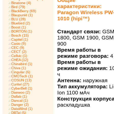
Общие
Binatone (4)
характеристики:
Bird (79)
BlackBerry (69)
Paragon Wireless PW
Blaupunkt (1)
1010 (hipi™)
BLU (28)
Bluebird (2)
Boost (1)
Стандарт связи:
GS
BORTON (1)
Bosch (15)
1800, GSM 1900, GSM
Capitel (1)
900
Casio (9)
CEC (9)
Время работы в
CECT (2)
режиме разговора:
4
Cellvic (1)
CHEA (12)
Время работы в
Chinabird (1)
режиме ожидания:
1
Chiva (1)
Cingular (6)
ч
CMOTech (1)
Антенна:
наружная
COSUN (13)
Curitel (27)
Тип аккумулятора:
Li
CyberBell (1)
Ion 1100 мАч
Daewoo (2)
Dallab (1)
Конструкция корпуса
Dancal (1)
раскладушка
Danger (2)
DataWind (1)
DBTel (5)