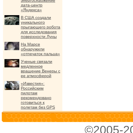
энергоснабжение
дата-центр
«Яндекса»
В США создали
уникального
прыгающего робота
для исследования
поверхности Луны
На Марсе
обнаружили
«отпечаток пальца»
Ученые связали
медленное
вращение Венеры с
ее атмосферой
«Известия»:
Российским
пилотам
рекомендовано
готовиться к
полетам без GPS
©2005-2