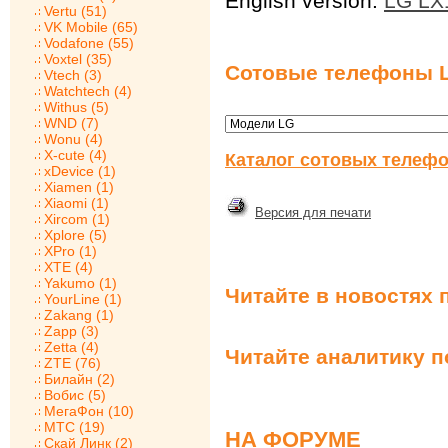
English version:
LG LX
Vertu (51)
VK Mobile (65)
Vodafone (55)
Voxtel (35)
Сотовые телефоны 
Vtech (3)
Watchtech (4)
Withus (5)
WND (7)
Wonu (4)
X-cute (4)
Каталог сотовых телефо
xDevice (1)
Xiamen (1)
Xiaomi (1)
Версия для печати
Xircom (1)
Xplore (5)
XPro (1)
XTE (4)
Yakumo (1)
Читайте в новостях 
YourLine (1)
Zakang (1)
Zapp (3)
Zetta (4)
Читайте аналитику 
ZTE (76)
Билайн (2)
Вобис (5)
МегаФон (10)
МТС (19)
НА ФОРУМЕ
Скай Линк (2)