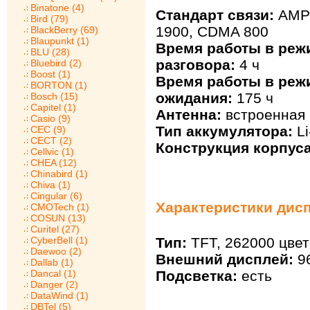
Binatone (4)
Стандарт связи:
AMPS
Bird (79)
1900, CDMA 800
BlackBerry (69)
Blaupunkt (1)
Время работы в реж
BLU (28)
разговора:
4 ч
Bluebird (2)
Boost (1)
Время работы в реж
BORTON (1)
ожидания:
175 ч
Bosch (15)
Capitel (1)
Антенна:
встроенная
Casio (9)
Тип аккумулятора:
Li
CEC (9)
CECT (2)
Конструкция корпуса
Cellvic (1)
CHEA (12)
Chinabird (1)
Chiva (1)
Cingular (6)
Характеристики дисп
CMOTech (1)
COSUN (13)
Curitel (27)
Тип:
TFT, 262000 цвет
CyberBell (1)
Daewoo (2)
Внешний дисплей:
96
Dallab (1)
Подсветка:
есть
Dancal (1)
Danger (2)
DataWind (1)
DBTel (5)