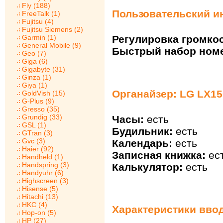
Fly (188)
Пользовательский и
FreeTalk (1)
Fujitsu (4)
Fujitsu Siemens (2)
Garmin (1)
Регулировка громкос
General Mobile (9)
Быстрый набор ном
Geo (7)
Giga (6)
Gigabyte (31)
Ginza (1)
Giya (1)
Органайзер: LG LX15
GoldVish (15)
G-Plus (9)
Gresso (35)
Grundig (33)
Часы:
есть
GSL (1)
Будильник:
есть
GTran (3)
Gvc (3)
Календарь:
есть
Haier (92)
Записная книжка:
ес
Handheld (1)
Handspring (3)
Калькулятор:
есть
Handyuhr (6)
Highscreen (3)
Hisense (5)
Hitachi (13)
HKC (4)
Характеристики ввод
Hop-on (5)
HP (27)