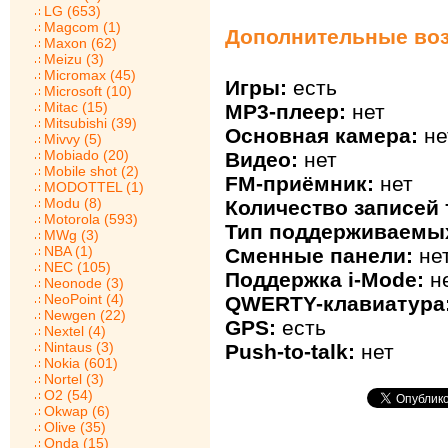
LG (653)
Magcom (1)
Дополнительные воз
Maxon (62)
Meizu (3)
Micromax (45)
Игры:
есть
Microsoft (10)
Mitac (15)
MP3-плеер:
нет
Mitsubishi (39)
Основная камера:
не
Mivvy (5)
Mobiado (20)
Видео:
нет
Mobile shot (2)
FM-приёмник:
нет
MODOTTEL (1)
Modu (8)
Количество записей 
Motorola (593)
Тип поддерживаемых
MWg (3)
NBA (1)
Сменные панели:
не
NEC (105)
Поддержка i-Mode:
н
Neonode (3)
NeoPoint (4)
QWERTY-клавиатура
Newgen (22)
GPS:
есть
Nextel (4)
Nintaus (3)
Push-to-talk:
нет
Nokia (601)
Nortel (3)
O2 (54)
Okwap (6)
Olive (35)
Onda (15)