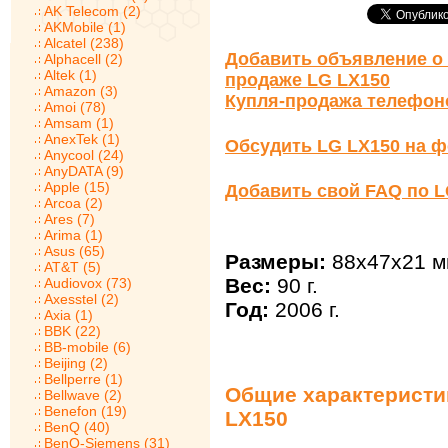
AK Telecom (2)
AKMobile (1)
Alcatel (238)
Добавить объявление о 
Alphacell (2)
Altek (1)
продаже LG LX150
Amazon (3)
Купля-продажа телефон
Amoi (78)
Amsam (1)
AnexTek (1)
Обсудить LG LX150 на 
Anycool (24)
AnyDATA (9)
Apple (15)
Добавить свой FAQ по L
Arcoa (2)
Ares (7)
Arima (1)
Asus (65)
Размеры:
88x47x21 м
AT&T (5)
Вес:
90 г.
Audiovox (73)
Axesstel (2)
Год:
2006 г.
Axia (1)
BBK (22)
BB-mobile (6)
Beijing (2)
Bellperre (1)
Общие характеристи
Bellwave (2)
Benefon (19)
LX150
BenQ (40)
BenQ-Siemens (31)