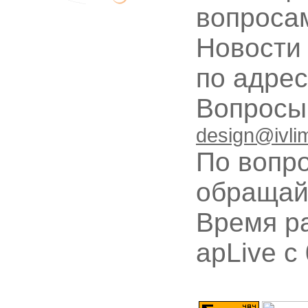
вопроса
Новости
по адре
Вопрос
design@ivli
По вопр
обращай
Время ра
apLive c