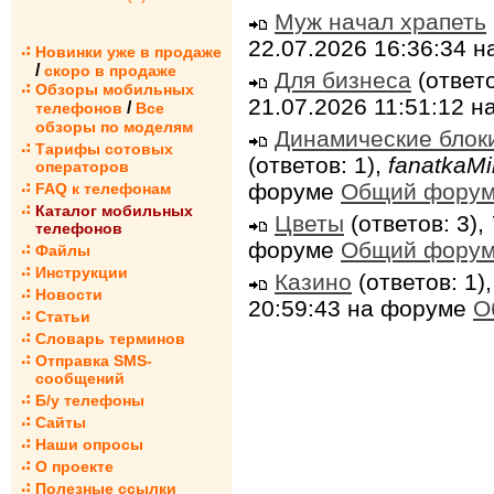
Муж начал храпеть
22.07.2026 16:36:34 
Новинки уже в продаже
/
скоро в продаже
Для бизнеса
(ответо
Обзоры мобильных
21.07.2026 11:51:12 
/
телефонов
Все
обзоры по моделям
Динамические блок
Тарифы сотовых
(ответов: 1),
fanatkaMi
операторов
форуме
Общий фору
FAQ к телефонам
Каталог мобильных
Цветы
(ответов: 3),
телефонов
форуме
Общий фору
Файлы
Инструкции
Казино
(ответов: 1)
Новости
20:59:43 на форуме
О
Статьи
Словарь терминов
Отправка SMS-
сообщений
Б/у телефоны
Сайты
Наши опросы
О проекте
Полезные ссылки