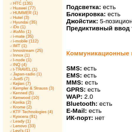
HTC (135)
Подсветка:
есть
Huawei (77)
HUMMER (1)
Блокировка:
есть
Hutel (3)
Джойстик:
5-позицио
Hyundai (35)
iDo (1)
Предиктивный ввод т
iKoMo (1)
i-mate (35)
i-mobile (112)
IMT (1)
Innostream (25)
Коммуникационные 
Innox (1)
I-node (1)
INQ (4)
SMS:
есть
I-TRAVEL (1)
Japan-radio (1)
EMS:
есть
Just5 (7)
MMS:
есть
Kejian (7)
Kempler & Strauss (3)
GPRS:
есть
Kenned (5)
WAP:
2.0
Kenwood (10)
Konka (2)
Bluetooth:
есть
Krome (2)
E-Mail:
есть
KTF Technologies (4)
Kyocera (91)
ИК-порт:
нет
Leady (1)
Lenovo (33)
Levi's (1)