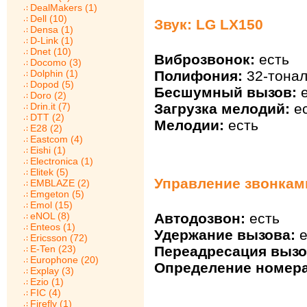
DealMakers (1)
Dell (10)
Звук: LG LX150
Densa (1)
D-Link (1)
Dnet (10)
Виброзвонок:
есть
Docomo (3)
Полифония:
32-тонал
Dolphin (1)
Dopod (5)
Бесшумный вызов:
е
Doro (2)
Загрузка мелодий:
ес
Drin.it (7)
DTT (2)
Мелодии:
есть
E28 (2)
Eastcom (4)
Eishi (1)
Electronica (1)
Elitek (5)
Управление звонкам
EMBLAZE (2)
Emgeton (5)
Emol (15)
eNOL (8)
Автодозвон:
есть
Enteos (1)
Удержание вызова:
е
Ericsson (72)
E-Ten (23)
Переадресация вызо
Europhone (20)
Определение номера
Explay (3)
Ezio (1)
FIC (4)
Firefly (1)