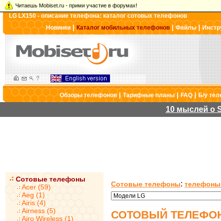
Читаешь Mobiset.ru - прими участие в форумах!
LG LX150 - описание телефона: каталог сотовых телефонов
|
|
|
Новинки
Каталог мобильных телефонов
Файлы
Инстр
|
|
|
Обзоры телефонов
Тарифные планы
FAQ
Б/у те
10 мыслей о S
Сотовые телефоны
:
Сотовые телефоны
телефоны
Acer (59)
Aeg (1)
Airis (4)
Airness (5)
СОТОВЫЙ ТЕЛЕФОН
Airo Wireless (1)