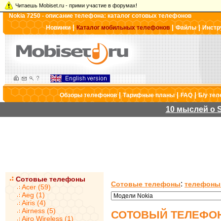
Читаешь Mobiset.ru - прими участие в форумах!
Nokia 7250 - описание телефона: каталог сотовых телефонов
|
|
|
Новинки
Каталог мобильных телефонов
Файлы
Инстр
|
|
|
Обзоры телефонов
Тарифные планы
FAQ
Б/у те
10 мыслей о S
Сотовые телефоны
:
Сотовые телефоны
телефоны
Acer (59)
Aeg (1)
Airis (4)
Airness (5)
СОТОВЫЙ ТЕЛЕФОН 
Airo Wireless (1)