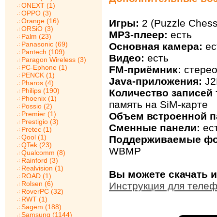
ONEXT (1)
OPPO (3)
Orange (16)
Игры:
2 (Puzzle Chess
ORSiO (3)
MP3-плеер:
есть
Palm (23)
Panasonic (69)
Основная камера:
ес
Pantech (109)
Видео:
есть
Paragon Wireless (3)
PC-Ephone (1)
FM-приёмник:
стере
PENCK (1)
Java-приложения:
J2
Pharos (4)
Philips (190)
Количество записей 
Phoenix (1)
память на SiM-карте
Possio (2)
Premier (1)
Объем встроенной п
Prestigio (3)
Сменные панели:
ес
Pretec (1)
Qool (1)
Поддерживаемые ф
QTek (23)
WBMP
Qualcomm (8)
Rainford (3)
Realvision (1)
Вы можете скачать и
ROAD (1)
Rolsen (6)
Инструкция для телеф
RoverPC (32)
RWT (1)
Sagem (188)
Samsung (1144)