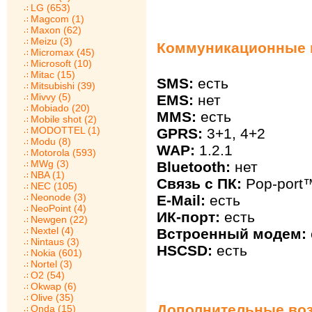
LG (653)
Magcom (1)
Maxon (62)
Meizu (3)
Коммуникационные в
Micromax (45)
Microsoft (10)
Mitac (15)
SMS:
есть
Mitsubishi (39)
Mivvy (5)
EMS:
нет
Mobiado (20)
MMS:
есть
Mobile shot (2)
MODOTTEL (1)
GPRS:
3+1, 4+2
Modu (8)
WAP:
1.2.1
Motorola (593)
MWg (3)
Bluetooth:
нет
NBA (1)
Связь с ПК:
Рop-port
NEC (105)
Neonode (3)
E-Mail:
есть
NeoPoint (4)
ИК-порт:
есть
Newgen (22)
Nextel (4)
Встроенный модем:
Nintaus (3)
HSCSD:
есть
Nokia (601)
Nortel (3)
O2 (54)
Okwap (6)
Olive (35)
Дополнительные воз
Onda (15)