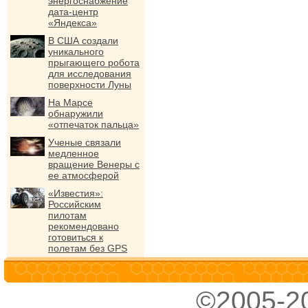
энергоснабжение
дата-центр
«Яндекса»
В США создали
уникального
прыгающего робота
для исследования
поверхности Луны
На Марсе
обнаружили
«отпечаток пальца»
Ученые связали
медленное
вращение Венеры с
ее атмосферой
«Известия»:
Российским
пилотам
рекомендовано
готовиться к
полетам без GPS
©2005-2