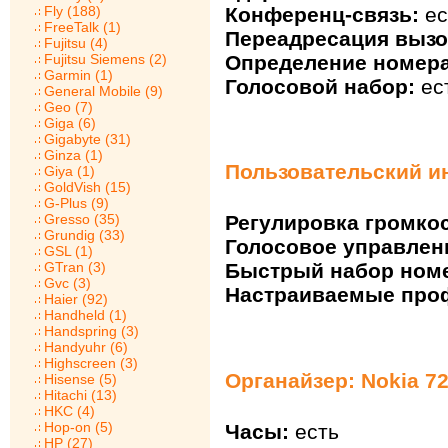
Fly (188)
Конференц-связь:
ес
FreeTalk (1)
Переадресация вызо
Fujitsu (4)
Fujitsu Siemens (2)
Определение номера
Garmin (1)
Голосовой набор:
ес
General Mobile (9)
Geo (7)
Giga (6)
Gigabyte (31)
Ginza (1)
Пользовательский ин
Giya (1)
GoldVish (15)
G-Plus (9)
Gresso (35)
Регулировка громкос
Grundig (33)
Голосовое управлен
GSL (1)
GTran (3)
Быстрый набор ном
Gvc (3)
Настраиваемые про
Haier (92)
Handheld (1)
Handspring (3)
Handyuhr (6)
Highscreen (3)
Органайзер: Nokia 7
Hisense (5)
Hitachi (13)
HKC (4)
Hop-on (5)
Часы:
есть
HP (27)