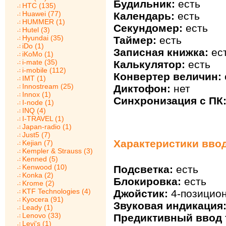
Будильник:
есть
HTC (135)
Huawei (77)
Календарь:
есть
HUMMER (1)
Секундомер:
есть
Hutel (3)
Hyundai (35)
Таймер:
есть
iDo (1)
Записная книжка:
ес
iKoMo (1)
i-mate (35)
Калькулятор:
есть
i-mobile (112)
Конвертер величин:
IMT (1)
Innostream (25)
Диктофон:
нет
Innox (1)
Синхронизация с ПК
I-node (1)
INQ (4)
I-TRAVEL (1)
Japan-radio (1)
Just5 (7)
Характеристики ввод
Kejian (7)
Kempler & Strauss (3)
Kenned (5)
Kenwood (10)
Подсветка:
есть
Konka (2)
Блокировка:
есть
Krome (2)
KTF Technologies (4)
Джойстик:
4-позицио
Kyocera (91)
Звуковая индикация
Leady (1)
Lenovo (33)
Предиктивный ввод т
Levi's (1)