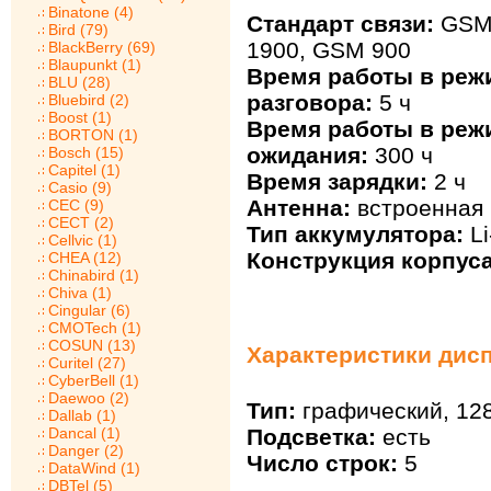
Binatone (4)
Стандарт связи:
GSM 
Bird (79)
1900, GSM 900
BlackBerry (69)
Blaupunkt (1)
Время работы в реж
BLU (28)
разговора:
5 ч
Bluebird (2)
Boost (1)
Время работы в реж
BORTON (1)
ожидания:
300 ч
Bosch (15)
Capitel (1)
Время зарядки:
2 ч
Casio (9)
Антенна:
встроенная
CEC (9)
CECT (2)
Тип аккумулятора:
Li
Cellvic (1)
Конструкция корпуса
CHEA (12)
Chinabird (1)
Chiva (1)
Cingular (6)
CMOTech (1)
COSUN (13)
Характеристики дисп
Curitel (27)
CyberBell (1)
Daewoo (2)
Тип:
графический, 128
Dallab (1)
Подсветка:
есть
Dancal (1)
Danger (2)
Число строк:
5
DataWind (1)
DBTel (5)