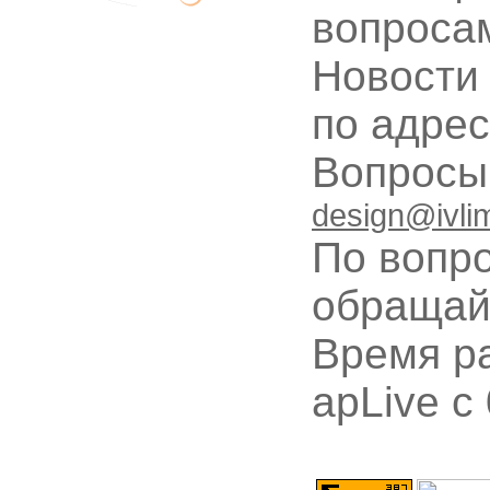
вопроса
Новости
по адре
Вопрос
design@ivli
По вопр
обращай
Время ра
apLive c