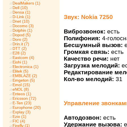
DealMakers (1)
Dell (10)
Densa (1)
Звук: Nokia 7250
D-Link (1)
Dnet (10)
Docomo (3)
Виброзвонок:
есть
Dolphin (1)
Dopod (5)
Полифония:
4-голосн
Doro (2)
Бесшумный вызов:
е
Drin.it (7)
DTT (2)
Громкая связь:
есть
E28 (2)
Качество речи:
нет
Eastcom (4)
Eishi (1)
Загрузка мелодий:
ес
Electronica (1)
Редактирование мел
Elitek (5)
EMBLAZE (2)
Кол-во мелодий:
31
Emgeton (5)
Emol (15)
eNOL (8)
Enteos (1)
Ericsson (72)
Управление звонками
E-Ten (23)
Europhone (20)
Explay (3)
Ezio (1)
Автодозвон:
есть
FIC (4)
Удержание вызова:
е
Firefly (1)