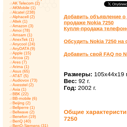
AK Telecom (2)
AKMobile (1)
Alcatel (238)
Добавить объявление о 
Alphacell (2)
Altek (1)
продаже Nokia 7250
Amazon (3)
Купля-продажа телефон
Amoi (78)
Amsam (1)
AnexTek (1)
Обсудить Nokia 7250 на
Anycool (24)
AnyDATA (9)
Apple (15)
Добавить свой FAQ по N
Arcoa (2)
Ares (7)
Arima (1)
Asus (65)
Размеры:
105x44x19 
AT&T (5)
Вес:
92 г.
Audiovox (73)
Axesstel (2)
Год:
2002 г.
Axia (1)
BBK (22)
BB-mobile (6)
Beijing (2)
Bellperre (1)
Общие характеристик
Bellwave (2)
Benefon (19)
7250
BenQ (40)
BenQ-Siemens (31)