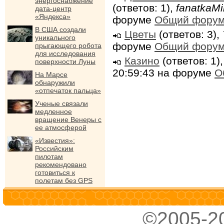
энергоснабжение
(ответов: 1),
fanatkaMi
дата-центр
«Яндекса»
форуме
Общий фору
В США создали
Цветы
(ответов: 3),
уникального
форуме
Общий фору
прыгающего робота
для исследования
Казино
(ответов: 1)
поверхности Луны
20:59:43 на форуме
О
На Марсе
обнаружили
«отпечаток пальца»
Ученые связали
медленное
вращение Венеры с
ее атмосферой
«Известия»:
Российским
пилотам
рекомендовано
готовиться к
полетам без GPS
©2005-2