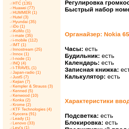
Регулировка громкос
HTC (135)
Huawei (77)
Быстрый набор ном
HUMMER (1)
Hutel (3)
Hyundai (35)
iDo (1)
iKoMo (1)
Органайзер: Nokia 65
i-mate (35)
i-mobile (112)
IMT (1)
Часы:
есть
Innostream (25)
Innox (1)
Будильник:
есть
I-node (1)
Календарь:
есть
INQ (4)
I-TRAVEL (1)
Записная книжка:
ес
Japan-radio (1)
Калькулятор:
есть
Just5 (7)
Kejian (7)
Kempler & Strauss (3)
Kenned (5)
Kenwood (10)
Характеристики ввода
Konka (2)
Krome (2)
KTF Technologies (4)
Kyocera (91)
Подсветка:
есть
Leady (1)
Блокировка:
есть
Lenovo (33)
Levi's (1)