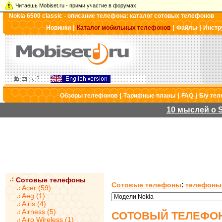
Читаешь Mobiset.ru - прими участие в форумах!
Nokia 6500 classic - описание телефона: каталог сотовых телефонов
|
|
|
Новинки
Каталог мобильных телефонов
Файлы
Инстр
|
|
|
Обзоры телефонов
Тарифные планы
FAQ
Б/у те
10 мыслей о S
Сотовые телефоны
:
Сотовые телефоны
телефоны
Acer (59)
Aeg (1)
Airis (4)
Airness (5)
СОТОВЫЙ ТЕЛЕФОН 
Airo Wireless (1)