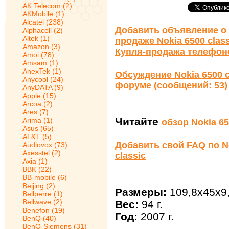
AK Telecom (2)
AKMobile (1)
Alcatel (238)
Добавить объявление о 
Alphacell (2)
Altek (1)
продаже Nokia 6500 class
Amazon (3)
Купля-продажа телефон
Amoi (78)
Amsam (1)
AnexTek (1)
Обсуждение Nokia 6500 c
Anycool (24)
форуме (сообщений: 53)
AnyDATA (9)
Apple (15)
Arcoa (2)
Ares (7)
Читайте
Arima (1)
обзор Nokia 65
Asus (65)
AT&T (5)
Добавить свой FAQ по N
Audiovox (73)
Axesstel (2)
classic
Axia (1)
BBK (22)
BB-mobile (6)
Beijing (2)
Размеры:
109,8x45x9
Bellperre (1)
Bellwave (2)
Вес:
94 г.
Benefon (19)
Год:
2007 г.
BenQ (40)
BenQ-Siemens (31)