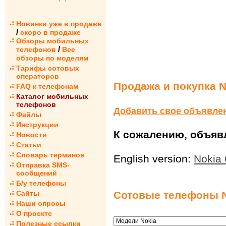
Новинки уже в продаже
/
скоро в продаже
Обзоры мобильных
/
телефонов
Все
обзоры по моделям
Тарифы сотовых
операторов
Продажа и покупка No
FAQ к телефонам
Каталог мобильных
телефонов
Добавить свое объявле
Файлы
Инструкции
К сожалению, объявл
Новости
Статьи
Словарь терминов
English version:
Nokia 
Отправка SMS-
сообщений
Б/у телефоны
Сайты
Сотовые телефоны N
Наши опросы
О проекте
Полезные ссылки