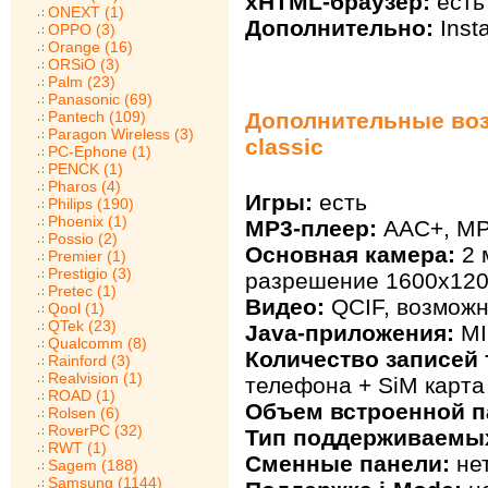
xHTML-браузер:
есть
ONEXT (1)
Дополнительно:
Inst
OPPO (3)
Orange (16)
ORSiO (3)
Palm (23)
Panasonic (69)
Pantech (109)
Дополнительные воз
Paragon Wireless (3)
classic
PC-Ephone (1)
PENCK (1)
Pharos (4)
Игры:
есть
Philips (190)
Phoenix (1)
MP3-плеер:
AAC+, MP
Possio (2)
Основная камера:
2 
Premier (1)
Prestigio (3)
разрешение 1600х120
Pretec (1)
Видео:
QCIF, возможн
Qool (1)
QTek (23)
Java-приложения:
MI
Qualcomm (8)
Количество записей 
Rainford (3)
Realvision (1)
телефона + SiM карта
ROAD (1)
Объем встроенной п
Rolsen (6)
RoverPC (32)
Тип поддерживаемых
RWT (1)
Сменные панели:
не
Sagem (188)
Samsung (1144)