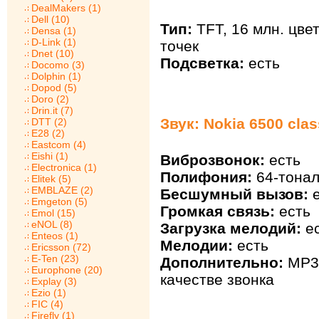
DealMakers (1)
Dell (10)
Тип:
TFT, 16 млн. цве
Densa (1)
D-Link (1)
точек
Dnet (10)
Подсветка:
есть
Docomo (3)
Dolphin (1)
Dopod (5)
Doro (2)
Drin.it (7)
Звук: Nokia 6500 clas
DTT (2)
E28 (2)
Eastcom (4)
Eishi (1)
Виброзвонок:
есть
Electronica (1)
Полифония:
64-тонал
Elitek (5)
EMBLAZE (2)
Бесшумный вызов:
е
Emgeton (5)
Громкая связь:
есть
Emol (15)
eNOL (8)
Загрузка мелодий:
ес
Enteos (1)
Мелодии:
есть
Ericsson (72)
E-Ten (23)
Дополнительно:
MP3
Europhone (20)
качестве звонка
Explay (3)
Ezio (1)
FIC (4)
Firefly (1)