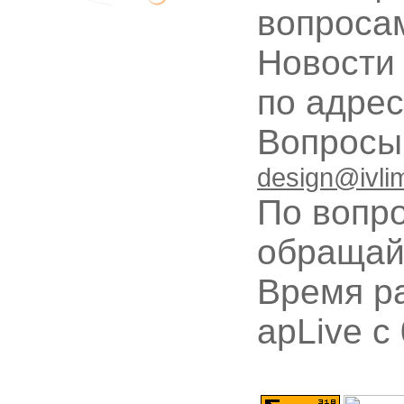
вопроса
Новости
по адре
Вопрос
design@ivli
По вопр
обращай
Время ра
apLive c