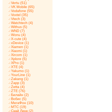
Vertu (51)
VK Mobile (65)
Vodafone (55)
Voxtel (35)
Vtech (3)
Watchtech (4)
Withus (5)
WND (7)
Wonu (4)
X-cute (4)
xDevice (1)
Xiamen (1)
Xiaomi (1)
Xircom (1)
Xplore (5)
XPro (1)
XTE (4)
Yakumo (1)
YourLine (1)
Zakang (1)
Zapp (3)
Zetta (4)
ZTE (76)
Билайн (2)
Вобис (5)
МегаФон (10)
МТС (19)
Скай Линк (2)