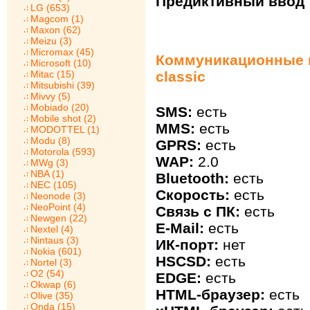
Предиктивный ввод т
LG (653)
Magcom (1)
Maxon (62)
Meizu (3)
Micromax (45)
Коммуникационные в
Microsoft (10)
Mitac (15)
classic
Mitsubishi (39)
Mivvy (5)
Mobiado (20)
SMS:
есть
Mobile shot (2)
MMS:
есть
MODOTTEL (1)
Modu (8)
GPRS:
есть
Motorola (593)
WAP:
2.0
MWg (3)
NBA (1)
Bluetooth:
есть
NEC (105)
Скорость:
есть
Neonode (3)
NeoPoint (4)
Связь с ПК:
есть
Newgen (22)
E-Mail:
есть
Nextel (4)
Nintaus (3)
ИК-порт:
нет
Nokia (601)
HSCSD:
есть
Nortel (3)
O2 (54)
EDGE:
есть
Okwap (6)
HTML-браузер:
есть
Olive (35)
Onda (15)