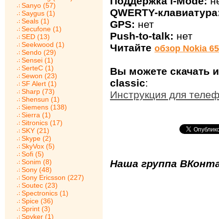
Поддержка i-Mode:
н
Sanyo (57)
QWERTY-клавиатура
Saygus (1)
Seals (1)
GPS:
нет
Secufone (1)
Push-to-talk:
нет
SED (13)
Seekwood (1)
Читайте
обзор Nokia 65
Sendo (29)
Sensei (1)
SerteC (1)
Вы можете скачать и
Sewon (23)
classic
:
SF Alert (1)
Sharp (73)
Инструкция для телеф
Shensun (1)
Siemens (138)
Sierra (1)
Sitronics (17)
SKY (21)
Skype (2)
SkyVox (5)
Sofi (5)
Sonim (8)
Наша группа ВКонта
Sony (48)
Sony Ericsson (227)
Soutec (23)
Spectronics (1)
Spice (36)
Sprint (3)
Spyker (1)