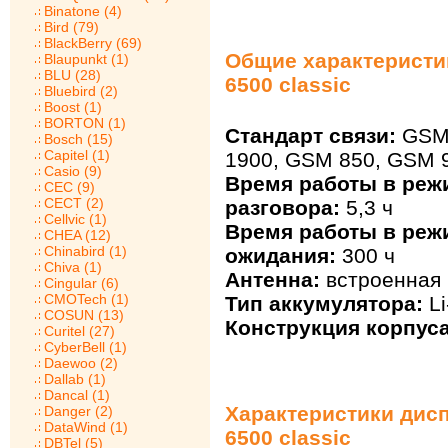
Binatone (4)
Bird (79)
BlackBerry (69)
Общие характеристик
Blaupunkt (1)
BLU (28)
6500 classic
Bluebird (2)
Boost (1)
BORTON (1)
Стандарт связи:
GSM 
Bosch (15)
Capitel (1)
1900, GSM 850, GSM 
Casio (9)
Время работы в реж
CEC (9)
CECT (2)
разговора:
5,3 ч
Cellvic (1)
Время работы в реж
CHEA (12)
Chinabird (1)
ожидания:
300 ч
Chiva (1)
Антенна:
встроенная
Cingular (6)
CMOTech (1)
Тип аккумулятора:
Li
COSUN (13)
Конструкция корпуса
Curitel (27)
CyberBell (1)
Daewoo (2)
Dallab (1)
Dancal (1)
Характеристики дисп
Danger (2)
DataWind (1)
6500 classic
DBTel (5)