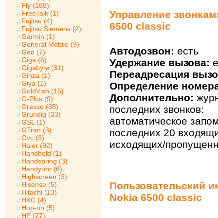
Fly (188)
Управление звонками
FreeTalk (1)
Fujitsu (4)
6500 classic
Fujitsu Siemens (2)
Garmin (1)
General Mobile (9)
Автодозвон:
есть
Geo (7)
Giga (6)
Удержание вызова:
е
Gigabyte (31)
Переадресация вызо
Ginza (1)
Giya (1)
Определение номера
GoldVish (15)
Дополнительно:
жур
G-Plus (9)
Gresso (35)
последних звонков:
Grundig (33)
автоматическое запо
GSL (1)
GTran (3)
последних 20 входящи
Gvc (3)
исходящих/пропущенн
Haier (92)
Handheld (1)
Handspring (3)
Handyuhr (6)
Highscreen (3)
Пользовательский и
Hisense (5)
Hitachi (13)
Nokia 6500 classic
HKC (4)
Hop-on (5)
HP (27)