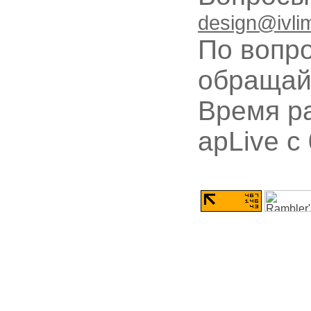
design@ivli
По вопр
обращай
Время ра
apLive c