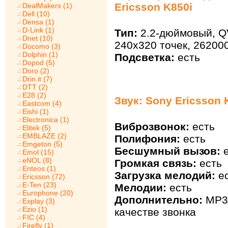
Ericsson K850i
DealMakers (1)
Dell (10)
Densa (1)
D-Link (1)
Тип:
2.2-дюймовый, Q
Dnet (10)
240х320 точек, 26200
Docomo (3)
Dolphin (1)
Подсветка:
есть
Dopod (5)
Doro (2)
Drin.it (7)
DTT (2)
E28 (2)
Звук: Sony Ericsson 
Eastcom (4)
Eishi (1)
Electronica (1)
Виброзвонок:
есть
Elitek (5)
EMBLAZE (2)
Полифония:
есть
Emgeton (5)
Бесшумный вызов:
е
Emol (15)
eNOL (8)
Громкая связь:
есть
Enteos (1)
Загрузка мелодий:
ес
Ericsson (72)
E-Ten (23)
Мелодии:
есть
Europhone (20)
Дополнительно:
MP3
Explay (3)
Ezio (1)
качестве звонка
FIC (4)
Firefly (1)