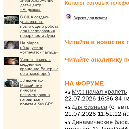
энергоснабжение
Каталог сотовых телефо
дата-центр
«Яндекса»
В США создали
Версия для печати
уникального
прыгающего робота
для исследования
поверхности Луны
Читайте в новостях 
На Марсе
обнаружили
«отпечаток пальца»
Читайте аналитику 
Ученые связали
медленное
вращение Венеры с
ее атмосферой
«Известия»:
НА ФОРУМЕ
Российским
пилотам
Муж начал храпеть
рекомендовано
22.07.2026 16:36:34 
готовиться к
полетам без GPS
Для бизнеса
(ответо
21.07.2026 11:51:12 
Динамические блок
(ответов: 1),
fanatkaMi