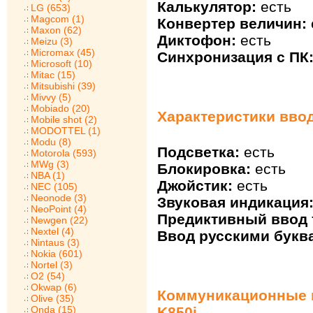
Калькулятор:
есть
LG (653)
Magcom (1)
Конвертер величин:
Maxon (62)
Диктофон:
есть
Meizu (3)
Micromax (45)
Синхронизация с ПК
Microsoft (10)
Mitac (15)
Mitsubishi (39)
Mivvy (5)
Mobiado (20)
Характеристики ввод
Mobile shot (2)
MODOTTEL (1)
Modu (8)
Подсветка:
есть
Motorola (593)
MWg (3)
Блокировка:
есть
NBA (1)
Джойстик:
есть
NEC (105)
Neonode (3)
Звуковая индикация
NeoPoint (4)
Предиктивный ввод т
Newgen (22)
Nextel (4)
Ввод русскими букв
Nintaus (3)
Nokia (601)
Nortel (3)
O2 (54)
Okwap (6)
Коммуникационные в
Olive (35)
Onda (15)
K850i