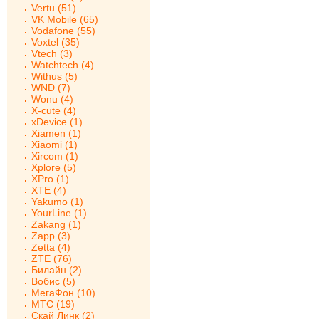
Vertu (51)
VK Mobile (65)
Vodafone (55)
Voxtel (35)
Vtech (3)
Watchtech (4)
Withus (5)
WND (7)
Wonu (4)
X-cute (4)
xDevice (1)
Xiamen (1)
Xiaomi (1)
Xircom (1)
Xplore (5)
XPro (1)
XTE (4)
Yakumo (1)
YourLine (1)
Zakang (1)
Zapp (3)
Zetta (4)
ZTE (76)
Билайн (2)
Вобис (5)
МегаФон (10)
МТС (19)
Скай Линк (2)