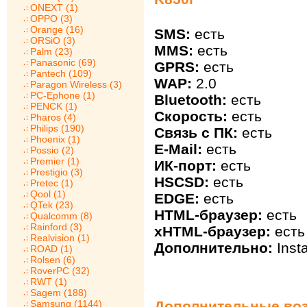
ONEXT (1)
OPPO (3)
Orange (16)
SMS:
есть
ORSiO (3)
MMS:
есть
Palm (23)
Panasonic (69)
GPRS:
есть
Pantech (109)
WAP:
2.0
Paragon Wireless (3)
PC-Ephone (1)
Bluetooth:
есть
PENCK (1)
Скорость:
есть
Pharos (4)
Philips (190)
Связь с ПК:
есть
Phoenix (1)
E-Mail:
есть
Possio (2)
Premier (1)
ИК-порт:
есть
Prestigio (3)
HSCSD:
есть
Pretec (1)
Qool (1)
EDGE:
есть
QTek (23)
HTML-браузер:
есть
Qualcomm (8)
Rainford (3)
xHTML-браузер:
есть
Realvision (1)
Дополнительно:
Inst
ROAD (1)
Rolsen (6)
RoverPC (32)
RWT (1)
Sagem (188)
Samsung (1144)
Дополнительные воз