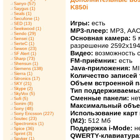
Sanyo (57)
K850i
Saygus (1)
Seals (1)
Secufone (1)
Игры:
есть
SED (13)
Seekwood (1)
MP3-плеер:
MP3, AA
Sendo (29)
Основная камера:
5 
Sensei (1)
SerteC (1)
разрешение 2592х194
Sewon (23)
Видео:
возможность с
SF Alert (1)
Sharp (73)
FM-приёмник:
есть
Shensun (1)
Java-приложения:
MI
Siemens (138)
Sierra (1)
Количество записей 
Sitronics (17)
Объем встроенной п
SKY (21)
Skype (2)
Тип поддерживаемых
SkyVox (5)
Сменные панели:
не
Sofi (5)
Sonim (8)
Максимальный объе
Sony (48)
Использование карт 
Sony Ericsson (227)
Soutec (23)
(M2):
512 Мб
Spectronics (1)
Поддержка i-Mode:
н
Spice (36)
Sprint (3)
QWERTY-клавиатура
Spyker (1)