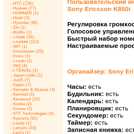
Пользовательский и
HTC (135)
Sony Ericsson K850i
Huawei (77)
HUMMER (1)
Hutel (3)
Hyundai (35)
Регулировка громкос
iDo (1)
Голосовое управлен
iKoMo (1)
i-mate (35)
Быстрый набор ном
i-mobile (112)
Настраиваемые про
IMT (1)
Innostream (25)
Innox (1)
I-node (1)
INQ (4)
Органайзер: Sony Er
I-TRAVEL (1)
Japan-radio (1)
Just5 (7)
Kejian (7)
Часы:
есть
Kempler & Strauss (3)
Будильник:
есть
Kenned (5)
Kenwood (10)
Календарь:
есть
Konka (2)
Планировщик:
есть
Krome (2)
KTF Technologies (4)
Секундомер:
есть
Kyocera (91)
Таймер:
есть
Leady (1)
Lenovo (33)
Записная книжка:
ес
Levi's (1)