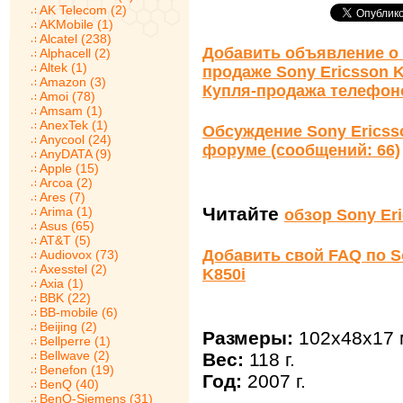
AK Telecom (2)
AKMobile (1)
Alcatel (238)
Добавить объявление о 
Alphacell (2)
Altek (1)
продаже Sony Ericsson K
Amazon (3)
Купля-продажа телефон
Amoi (78)
Amsam (1)
AnexTek (1)
Обсуждение Sony Ericss
Anycool (24)
форуме (сообщений: 66)
AnyDATA (9)
Apple (15)
Arcoa (2)
Ares (7)
Читайте
Arima (1)
обзор Sony Er
Asus (65)
AT&T (5)
Добавить свой FAQ по S
Audiovox (73)
Axesstel (2)
K850i
Axia (1)
BBK (22)
BB-mobile (6)
Beijing (2)
Размеры:
102x48x17 
Bellperre (1)
Bellwave (2)
Вес:
118 г.
Benefon (19)
Год:
2007 г.
BenQ (40)
BenQ-Siemens (31)