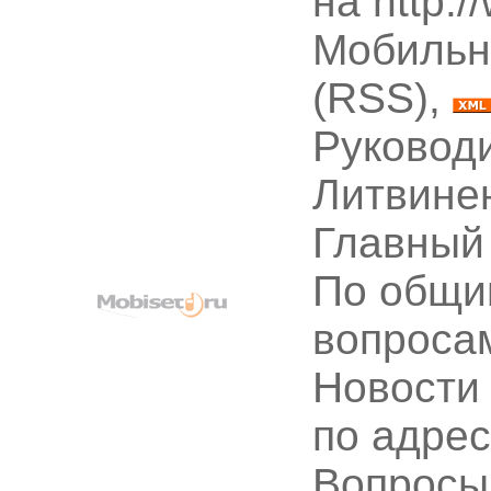
на http:
Мобильн
(RSS),
Руководи
Литвине
Главный
По общи
вопроса
Новости
по адре
Вопрос