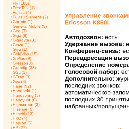
Fly (188)
FreeTalk (1)
Fujitsu (4)
Управление звонкам
Fujitsu Siemens (2)
Ericsson K850i
Garmin (1)
General Mobile (9)
Geo (7)
Giga (6)
Автодозвон:
есть
Gigabyte (31)
Удержание вызова:
е
Ginza (1)
Giya (1)
Конференц-связь:
ес
GoldVish (15)
Переадресация вызо
G-Plus (9)
Gresso (35)
Определение номера
Grundig (33)
Голосовой набор:
ес
GSL (1)
GTran (3)
Дополнительно:
жур
Gvc (3)
последних звонков:
Haier (92)
Handheld (1)
автоматическое запо
Handspring (3)
последних 30 приняты
Handyuhr (6)
Highscreen (3)
набранных/пропущенн
Hisense (5)
Hitachi (13)
HKC (4)
Hop-on (5)
HP (27)