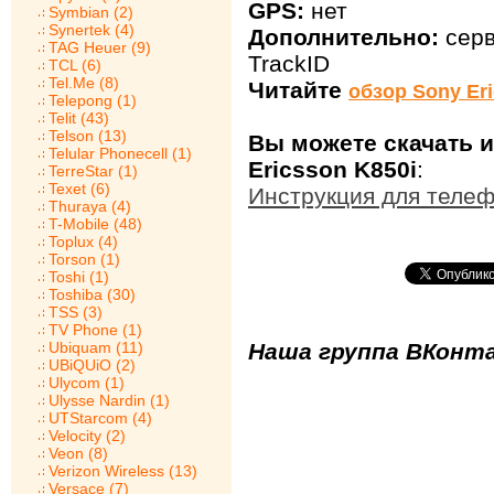
GPS:
нет
Symbian (2)
Synertek (4)
Дополнительно:
серв
TAG Heuer (9)
TrackID
TCL (6)
Tel.Me (8)
Читайте
обзор Sony Er
Telepong (1)
Telit (43)
Telson (13)
Вы можете скачать 
Telular Phonecell (1)
Ericsson K850i
:
TerreStar (1)
Texet (6)
Инструкция для телеф
Thuraya (4)
T-Mobile (48)
Toplux (4)
Torson (1)
Toshi (1)
Toshiba (30)
TSS (3)
TV Phone (1)
Ubiquam (11)
Наша группа ВКонта
UBiQUiO (2)
Ulycom (1)
Ulysse Nardin (1)
UTStarcom (4)
Velocity (2)
Veon (8)
Verizon Wireless (13)
Versace (7)