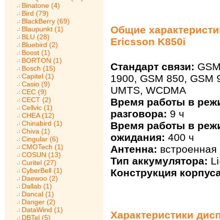
Binatone (4)
Bird (79)
BlackBerry (69)
Общие характеристи
Blaupunkt (1)
BLU (28)
Ericsson K850i
Bluebird (2)
Boost (1)
BORTON (1)
Стандарт связи:
GSM 
Bosch (15)
Capitel (1)
1900, GSM 850, GSM 
Casio (9)
UMTS, WCDMA
CEC (9)
CECT (2)
Время работы в реж
Cellvic (1)
разговора:
9 ч
CHEA (12)
Chinabird (1)
Время работы в реж
Chiva (1)
ожидания:
400 ч
Cingular (6)
CMOTech (1)
Антенна:
встроенная
COSUN (13)
Тип аккумулятора:
Li
Curitel (27)
CyberBell (1)
Конструкция корпуса
Daewoo (2)
Dallab (1)
Dancal (1)
Danger (2)
DataWind (1)
Характеристики дисп
DBTel (5)