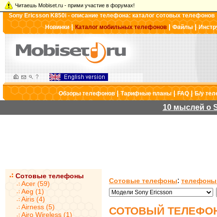
Читаешь Mobiset.ru - прими участие в форумах!
Sony Ericsson K850i - описание телефона: каталог сотовых телефонов
|
|
|
Новинки
Каталог мобильных телефонов
Файлы
Инстр
|
|
|
Обзоры телефонов
Тарифные планы
FAQ
Б/у те
10 мыслей о S
Сотовые телефоны
:
Сотовые телефоны
телефоны 
Acer (59)
Aeg (1)
Airis (4)
Airness (5)
СОТОВЫЙ ТЕЛЕФОН 
Airo Wireless (1)