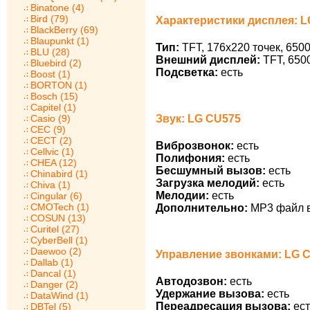
Binatone (4)
Bird (79)
Характеристики дисплея: 
BlackBerry (69)
Blaupunkt (1)
Тип:
TFT, 176x220 точек, 650
BLU (28)
Внешний дисплей:
TFT, 6500
Bluebird (2)
Подсветка:
есть
Boost (1)
BORTON (1)
Bosch (15)
Capitel (1)
Звук: LG CU575
Casio (9)
CEC (9)
CECT (2)
Виброзвонок:
есть
Cellvic (1)
Полифония:
есть
CHEA (12)
Бесшумный вызов:
есть
Chinabird (1)
Загрузка мелодий:
есть
Chiva (1)
Мелодии:
есть
Cingular (6)
CMOTech (1)
Дополнительно:
MP3 файл в
COSUN (13)
Curitel (27)
CyberBell (1)
Daewoo (2)
Управление звонками: LG 
Dallab (1)
Dancal (1)
Автодозвон:
есть
Danger (2)
Удержание вызова:
есть
DataWind (1)
Переадресация вызова:
ест
DBTel (5)