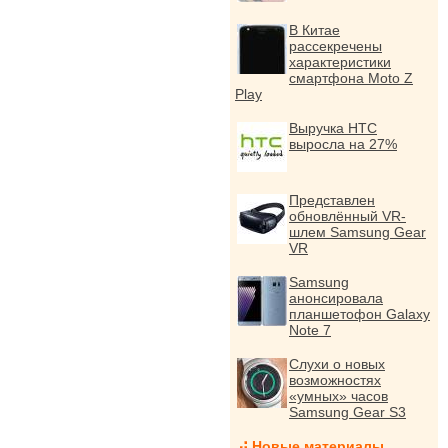
В Китае
рассекречены
характеристики
смартфона Moto Z
Play
Выручка HTC
выросла на 27%
Представлен
обновлённый VR-
шлем Samsung Gear
VR
Samsung
анонсировала
планшетофон Galaxy
Note 7
Слухи о новых
возможностях
«умных» часов
Samsung Gear S3
Новые материалы