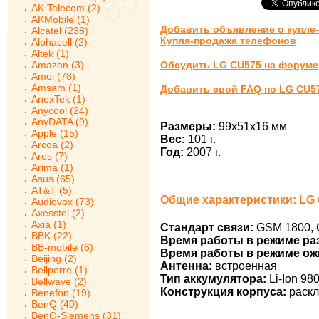
AK Telecom (2)
AKMobile (1)
Добавить объявление о купле
Alcatel (238)
Купля-продажа телефонов
Alphacell (2)
Altek (1)
Amazon (3)
Обсудить LG CU575 на форуме
Amoi (78)
Amsam (1)
Добавить свой FAQ по LG CU5
AnexTek (1)
Anycool (24)
AnyDATA (9)
Размеры:
99x51x16 мм
Apple (15)
Вес:
101 г.
Arcoa (2)
Год:
2007 г.
Ares (7)
Arima (1)
Asus (65)
AT&T (5)
Общие характеристики: LG
Audiovox (73)
Axesstel (2)
Axia (1)
Стандарт связи:
GSM 1800, 
BBK (22)
Время работы в режиме ра
BB-mobile (6)
Время работы в режиме ож
Beijing (2)
Антенна:
встроенная
Bellperre (1)
Тип аккумулятора:
Li-Ion 98
Bellwave (2)
Конструкция корпуса:
раскл
Benefon (19)
BenQ (40)
BenQ-Siemens (31)