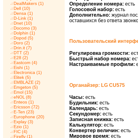
DealMakers (1)
Определение номера:
есть
Dell (10)
Голосовой набор:
есть
Densa (1)
Дополнительно:
журнал пос
D-Link (1)
оставшихся без ответа звонко
Dnet (10)
Docomo (3)
Dolphin (1)
Dopod (5)
Пользовательский интерфе
Doro (2)
Drin.it (7)
DTT (2)
Регулировка громкости:
ест
E28 (2)
Быстрый набор номера:
ес
Eastcom (4)
Настраиваемые профили:
е
Eishi (1)
Electronica (1)
Elitek (5)
EMBLAZE (2)
Органайзер: LG CU575
Emgeton (5)
Emol (15)
Часы:
есть
eNOL (8)
Enteos (1)
Будильник:
есть
Ericsson (72)
Календарь:
есть
E-Ten (23)
Секундомер:
есть
Europhone (20)
Записная книжка:
есть
Explay (3)
Калькулятор:
есть
Ezio (1)
Конвертер величин:
есть
FIC (4)
Мировое время:
есть
Firefly (1)