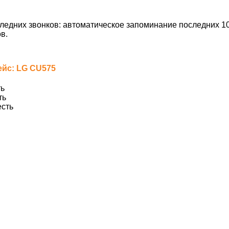
ледних звонков: автоматическое запоминание последних 1
в.
йс: LG CU575
ь
ть
сть