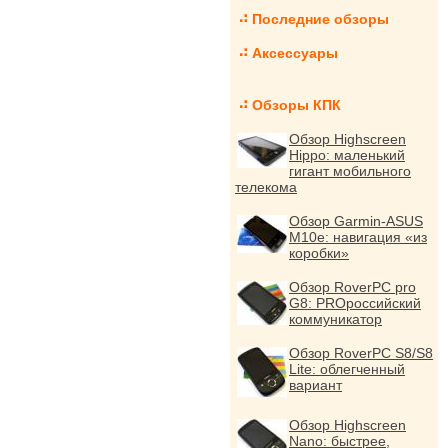
Последние обзоры
Аксессуары
Обзоры КПК
Обзор Highscreen
Hippo: маленький
гигант мобильного
телекома
Обзор Garmin-ASUS
M10e: навигация «из
коробки»
Обзор RoverPC pro
G8: PROроссийский
коммуникатор
Обзор RoverPC S8/S8
Lite: облегченный
вариант
Обзор Highscreen
Nano: быстрее,