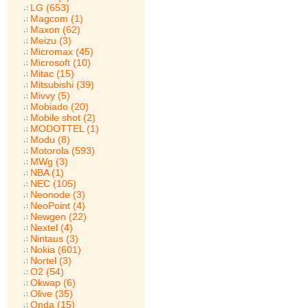
LG (653)
Magcom (1)
Maxon (62)
Meizu (3)
Micromax (45)
Microsoft (10)
Mitac (15)
Mitsubishi (39)
Mivvy (5)
Mobiado (20)
Mobile shot (2)
MODOTTEL (1)
Modu (8)
Motorola (593)
MWg (3)
NBA (1)
NEC (105)
Neonode (3)
NeoPoint (4)
Newgen (22)
Nextel (4)
Nintaus (3)
Nokia (601)
Nortel (3)
O2 (54)
Okwap (6)
Olive (35)
Onda (15)