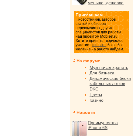
меньше, дешевле
Приглашаем
...новостников, авторов
статей и обзоров,
переводчиков, других
специалистов для работы
над проектом Mobiset.ru.
Хотите принять творческое
участие -
пишите
, было бы
желание - а работу найдём.
На форуме
Муж начал храпеть
Для бизнеса
Динамические блоки
кабельных лотков
DKC
Цветы
Казино
Новости
Преимущества
iPhone 6S