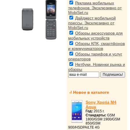
Реклама мобильных
телефонов. Эксклюзивно от
MobiSet.ru
Дайджест мобильной
прессы. Эксклюзивно от
MobiSet.ru
Обзоры аксессуаров для
мобильных устройств
Обзоры КПК, смартфонов
и коммуникаторов
Обзоры тарифов и услуг
операторов
Нетбуки. Новинки рынка и
обзоры
Новое в каталоге
Sony Xperia M4
Aqua
Год:
2015 г.
Стандарты:
GSM
1800/GSM 1900/GSM
850/GSM
900/HSDPA/LTE 4G