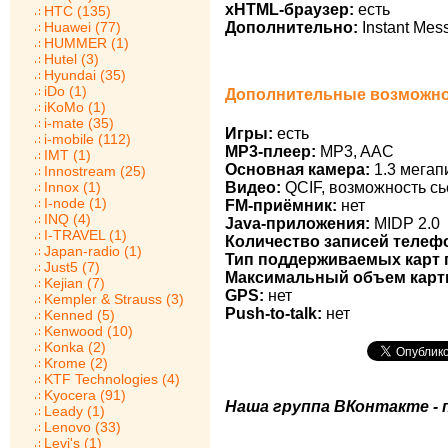
xHTML-браузер:
есть
HTC (135)
Huawei (77)
Дополнительно:
Instant Mes
HUMMER (1)
Hutel (3)
Hyundai (35)
iDo (1)
Дополнительные возможно
iKoMo (1)
i-mate (35)
Игры:
есть
i-mobile (112)
MP3-плеер:
MP3, AAC
IMT (1)
Основная камера:
1.3 мегап
Innostream (25)
Innox (1)
Видео:
QCIF, возможность сь
I-node (1)
FM-приёмник:
нет
INQ (4)
Java-приложения:
MIDP 2.0
I-TRAVEL (1)
Количество записей телеф
Japan-radio (1)
Тип поддерживаемых карт 
Just5 (7)
Максимальный объем карт
Kejian (7)
GPS:
нет
Kempler & Strauss (3)
Push-to-talk:
нет
Kenned (5)
Kenwood (10)
Konka (2)
Krome (2)
KTF Technologies (4)
Kyocera (91)
Наша группа ВКонтакте - 
Leady (1)
Lenovo (33)
Levi's (1)