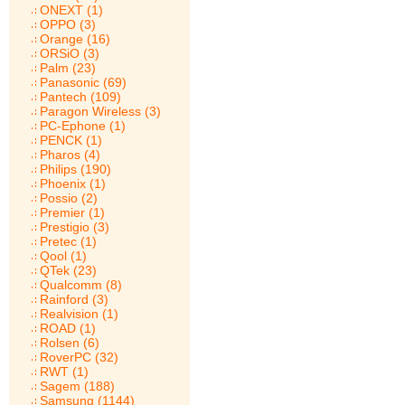
ONEXT (1)
OPPO (3)
Orange (16)
ORSiO (3)
Palm (23)
Panasonic (69)
Pantech (109)
Paragon Wireless (3)
PC-Ephone (1)
PENCK (1)
Pharos (4)
Philips (190)
Phoenix (1)
Possio (2)
Premier (1)
Prestigio (3)
Pretec (1)
Qool (1)
QTek (23)
Qualcomm (8)
Rainford (3)
Realvision (1)
ROAD (1)
Rolsen (6)
RoverPC (32)
RWT (1)
Sagem (188)
Samsung (1144)