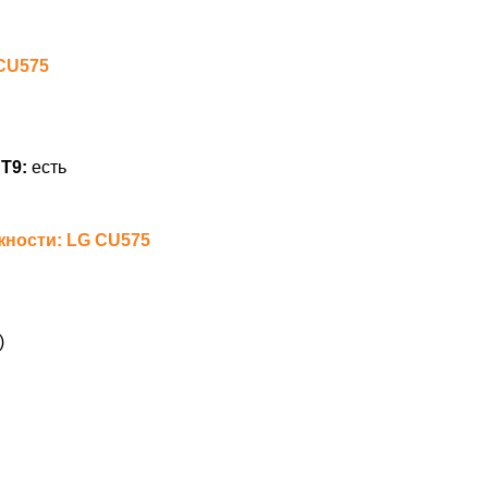
 CU575
Т9:
есть
ности: LG CU575
)