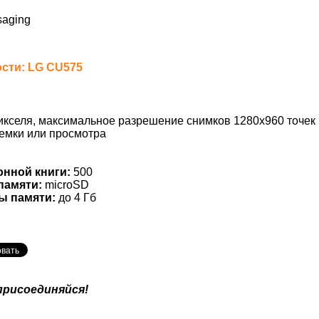
saging
сти: LG CU575
икселя, максимальное разрешение снимков 1280х960 точек
емки или просмотра
онной книги:
500
памяти:
microSD
ы памяти:
до 4 Гб
присоединяйся!