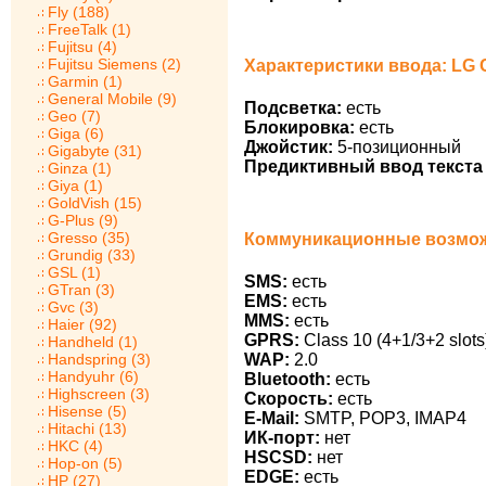
Fly (188)
FreeTalk (1)
Fujitsu (4)
Fujitsu Siemens (2)
Характеристики ввода: LG
Garmin (1)
General Mobile (9)
Подсветка:
есть
Geo (7)
Блокировка:
есть
Giga (6)
Джойстик:
5-позиционный
Gigabyte (31)
Предиктивный ввод текста 
Ginza (1)
Giya (1)
GoldVish (15)
G-Plus (9)
Gresso (35)
Коммуникационные возмож
Grundig (33)
GSL (1)
SMS:
есть
GTran (3)
EMS:
есть
Gvc (3)
MMS:
есть
Haier (92)
GPRS:
Class 10 (4+1/3+2 slots
Handheld (1)
Handspring (3)
WAP:
2.0
Handyuhr (6)
Bluetooth:
есть
Highscreen (3)
Скорость:
есть
Hisense (5)
E-Mail:
SMTP, POP3, IMAP4
Hitachi (13)
ИК-порт:
нет
HKC (4)
HSCSD:
нет
Hop-on (5)
EDGE:
есть
HP (27)