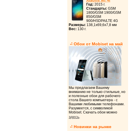
Xiaomi Mi 4i
Год:
2015 г.
Стандарты:
GSM
1800/GSM 1900/GSM
850/GSM
900/HSDPA/LTE 4G
Размеры:
138,1x69,6x7,8 мм
Вес:
130 г.
Обои от Mobiset на май
Мы предлагаем Вашему
вниманию не только стильные, но
и полезные обои для рабочего
стола Вашего компьютера - с
Вашими любимыми телефонами.
Разумеется, с символикой
Mobiset. Скачать обои можно
здесь
.
Новинки на рынке