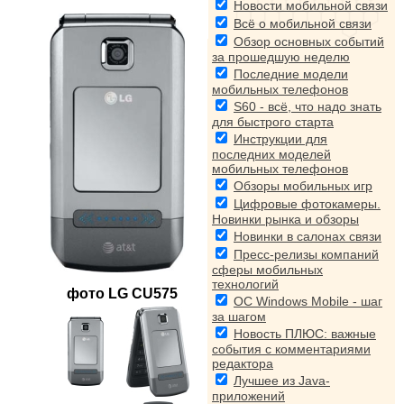
Новости мобильной связи
Всё о мобильной связи
Обзор основных событий
за прошедшую неделю
Последние модели
мобильных телефонов
S60 - всё, что надо знать
для быстрого старта
Инструкции для
последних моделей
мобильных телефонов
Обзоры мобильных игр
Цифровые фотокамеры.
Новинки рынка и обзоры
Новинки в салонах связи
Пресс-релизы компаний
сферы мобильных
технологий
фото
LG CU575
ОС Windows Mobile - шаг
за шагом
Новость ПЛЮС: важные
события с комментариями
редактора
Лучшее из Java-
приложений