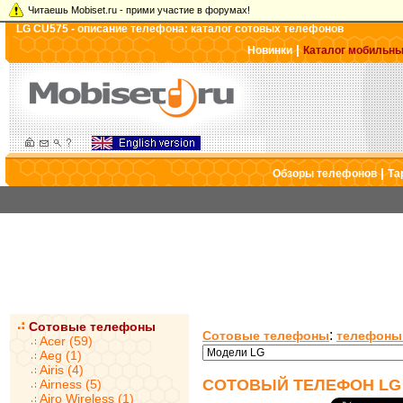
Читаешь Mobiset.ru - прими участие в форумах!
LG CU575 - описание телефона: каталог сотовых телефонов
|
Новинки
Каталог мобильн
|
Обзоры телефонов
Та
Сотовые телефоны
:
Сотовые телефоны
телефоны
Acer (59)
Aeg (1)
Airis (4)
СОТОВЫЙ ТЕЛЕФОН LG
Airness (5)
Airo Wireless (1)