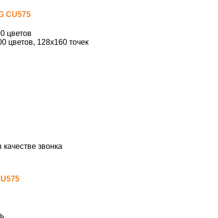
LG CU575
00 цветов
0 цветов, 128х160 точек
 качестве звонка
CU575
ь