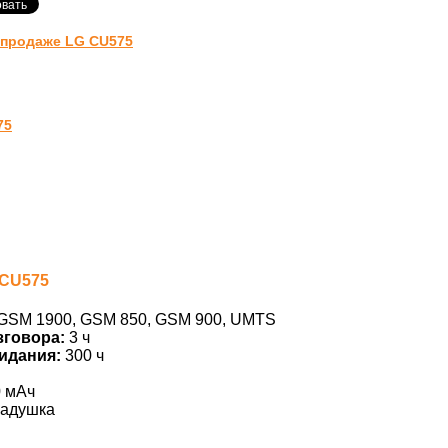
-продаже LG CU575
75
 CU575
GSM 1900, GSM 850, GSM 900, UMTS
зговора:
3 ч
идания:
300 ч
0 мАч
адушка