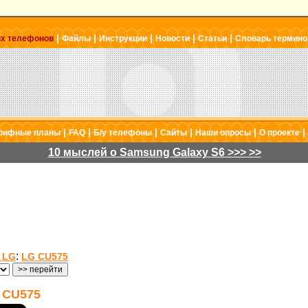
|
|
|
|
|
ых телефонов
Файлы
Инструкции
Новости
Статьи
Словарь термино
|
|
|
|
|
|
рифные планы
FAQ
Б/у телефоны
Сайты
Наши опросы
О проекте
10 мыслей о Samsung Galaxy S6 >>> >>
:
 LG
LG CU575
 CU575