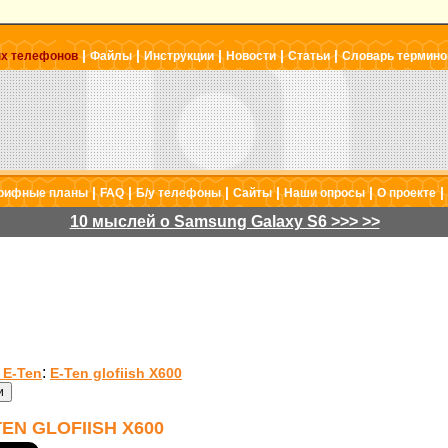
|
|
|
|
|
ых телефонов
Файлы
Инструкции
Новости
Статьи
Словарь термино
|
|
|
|
|
|
рифные планы
FAQ
Б/у телефоны
Сайты
Наши опросы
О проекте
10 мыслей о Samsung Galaxy S6 >>> >>
:
 E-Ten
E-Ten glofiish X600
N GLOFIISH X600