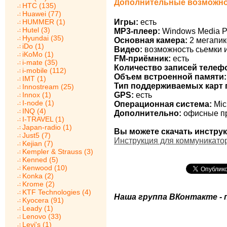
Дополнительные возможност
HTC (135)
Huawei (77)
HUMMER (1)
Игры:
есть
Hutel (3)
MP3-плеер:
Windows Media P
Hyundai (35)
Основная камера:
2 мегапик
iDo (1)
Видео:
возможность сьемки 
iKoMo (1)
FM-приёмник:
есть
i-mate (35)
Количество записей телеф
i-mobile (112)
Объем встроенной памяти:
IMT (1)
Тип поддерживаемых карт 
Innostream (25)
Innox (1)
GPS:
есть
I-node (1)
Операционная система:
Mic
INQ (4)
Дополнительно:
офисные при
I-TRAVEL (1)
Japan-radio (1)
Вы можете скачать инструкц
Just5 (7)
Инструкция для коммуникатора
Kejian (7)
Kempler & Strauss (3)
Kenned (5)
Kenwood (10)
Konka (2)
Krome (2)
KTF Technologies (4)
Наша группа ВКонтакте - 
Kyocera (91)
Leady (1)
Lenovo (33)
Levi's (1)