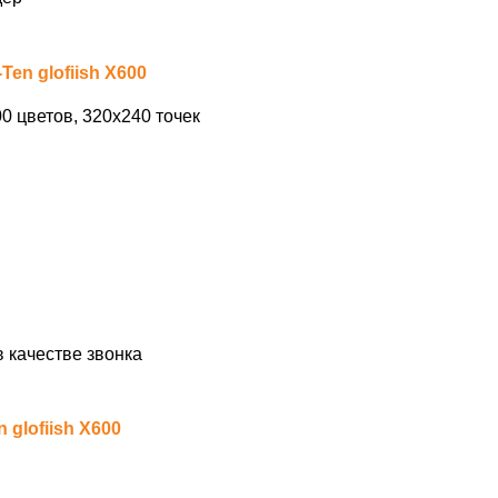
en glofiish X600
0 цветов, 320х240 точек
 качестве звонка
 glofiish X600