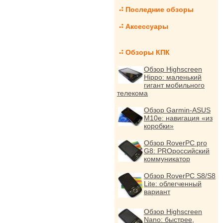
Последние обзоры
Аксессуары
Обзоры КПК
Обзор Highscreen
Hippo: маленький
гигант мобильного
телекома
Обзор Garmin-ASUS
M10e: навигация «из
коробки»
Обзор RoverPC pro
G8: PROроссийский
коммуникатор
Обзор RoverPC S8/S8
Lite: облегченный
вариант
Обзор Highscreen
Nano: быстрее,