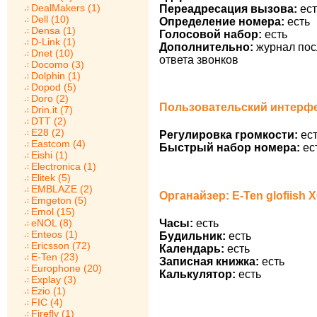
DealMakers (1)
Переадресация вызова:
ест
Dell (10)
Определение номера:
есть
Densa (1)
Голосовой набор:
есть
D-Link (1)
Дополнительно:
журнал пос
Dnet (10)
ответа звонков
Docomo (3)
Dolphin (1)
Dopod (5)
Doro (2)
Пользовательский интерфейс
Drin.it (7)
DTT (2)
E28 (2)
Регулировка громкости:
ест
Eastcom (4)
Быстрый набор номера:
ес
Eishi (1)
Electronica (1)
Elitek (5)
EMBLAZE (2)
Органайзер: E-Ten glofiish 
Emgeton (5)
Emol (15)
Часы:
есть
eNOL (8)
Enteos (1)
Будильник:
есть
Ericsson (72)
Календарь:
есть
E-Ten (23)
Записная книжка:
есть
Europhone (20)
Калькулятор:
есть
Explay (3)
Ezio (1)
FIC (4)
Firefly (1)