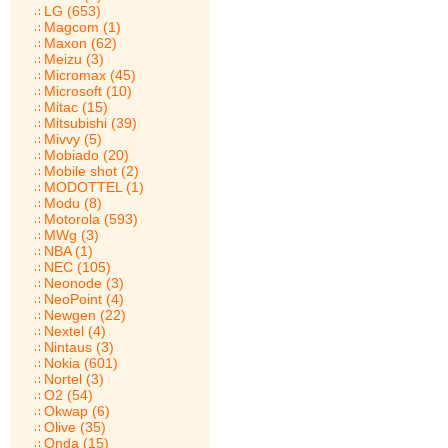
LG (653)
Magcom (1)
Maxon (62)
Meizu (3)
Micromax (45)
Microsoft (10)
Mitac (15)
Mitsubishi (39)
Mivvy (5)
Mobiado (20)
Mobile shot (2)
MODOTTEL (1)
Modu (8)
Motorola (593)
MWg (3)
NBA (1)
NEC (105)
Neonode (3)
NeoPoint (4)
Newgen (22)
Nextel (4)
Nintaus (3)
Nokia (601)
Nortel (3)
O2 (54)
Okwap (6)
Olive (35)
Onda (15)