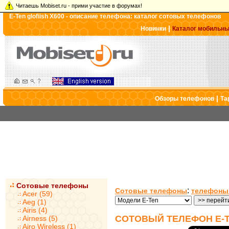
Читаешь Mobiset.ru - прими участие в форумах!
E-Ten glofiish X600 - описание телефона: каталог сотовых телефонов
|
Новинки
Каталог мобильн
|
Обзоры телефонов
Та
Сотовые телефоны
:
Сотовые телефоны
телефоны
Acer (59)
Aeg (1)
Airis (4)
СОТОВЫЙ ТЕЛЕФОН E-TE
Airness (5)
Airo Wireless (1)