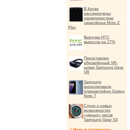
В Китае
рассекречены
характеристики
смартфона Moto Z
Play
Выручка HTC
выросла на 27%
Представлен
обновлённый VR-
шлем Samsung Gear
VR
Samsung
анонсировала
планшетофон Galaxy
Note 7
Слухи о новых
возможностях
«умных» часов
Samsung Gear S3
Новые материалы