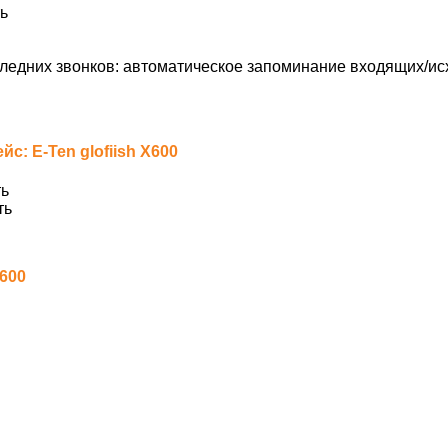
ь
ледних звонков: автоматическое запоминание входящих/ис
: E-Ten glofiish X600
ь
ть
X600