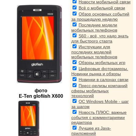
Новости мобильной связи
Всё о мобильной связи
Обзор основных событий
за прошедшую неделю
Последние модели
мобильных телефонов
S60 - всё, что надо знать
для быстрого старта
Инструкции для
последних моделей
мобильных телефонов
Обзоры мобильных игр
Цифровые фотокамеры.
Новинки рынка и обзоры
Новинки в салонах связи
Пресс-релизы компаний
фото
сферы мобильных
технологий
E-Ten glofiish X600
ОС Windows Mobile - шаг
за шагом
Новость ПЛЮС: важные
события с комментариями
редактора
Лучшее из Java-
приложений