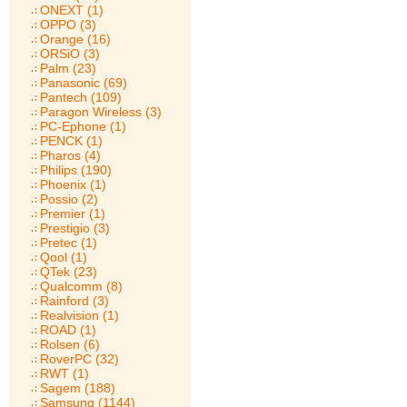
ONEXT (1)
OPPO (3)
Orange (16)
ORSiO (3)
Palm (23)
Panasonic (69)
Pantech (109)
Paragon Wireless (3)
PC-Ephone (1)
PENCK (1)
Pharos (4)
Philips (190)
Phoenix (1)
Possio (2)
Premier (1)
Prestigio (3)
Pretec (1)
Qool (1)
QTek (23)
Qualcomm (8)
Rainford (3)
Realvision (1)
ROAD (1)
Rolsen (6)
RoverPC (32)
RWT (1)
Sagem (188)
Samsung (1144)