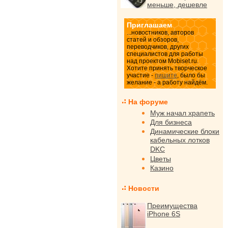
меньше, дешевле
Приглашаем
...новостников, авторов
статей и обзоров,
переводчиков, других
специалистов для работы
над проектом Mobiset.ru.
Хотите принять творческое
участие -
пишите
, было бы
желание - а работу найдём.
На форуме
Муж начал храпеть
Для бизнеса
Динамические блоки
кабельных лотков
DKC
Цветы
Казино
Новости
Преимущества
iPhone 6S