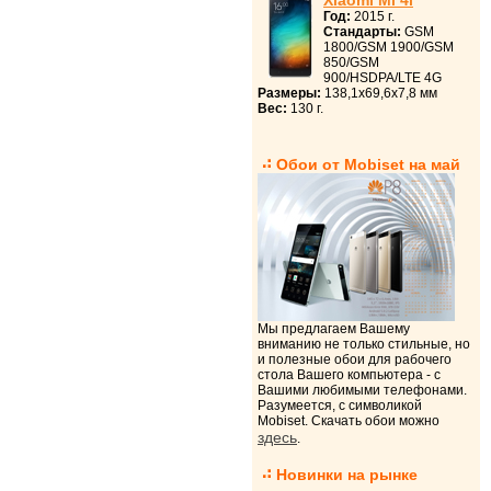
Xiaomi Mi 4i
Год:
2015 г.
Стандарты:
GSM
1800/GSM 1900/GSM
850/GSM
900/HSDPA/LTE 4G
Размеры:
138,1x69,6x7,8 мм
Вес:
130 г.
Обои от Mobiset на май
Мы предлагаем Вашему
вниманию не только стильные, но
и полезные обои для рабочего
стола Вашего компьютера - с
Вашими любимыми телефонами.
Разумеется, с символикой
Mobiset. Скачать обои можно
здесь
.
Новинки на рынке