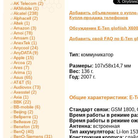
AK Telecom (2)
AKMobile (1)
Добавить объявление о купле-п
Alcatel (238)
Купля-продажа телефонов
Alphacell (2)
Altek (1)
Amazon (3)
Обсуждение E-Ten glofiish X60
Amoi (78)
Amsam (1)
Добавить свой FAQ по E-Ten gl
AnexTek (1)
Anycool (24)
AnyDATA (9)
Тип:
коммуникатор
Apple (15)
Arcoa (2)
Размеры:
107x58x14,7 мм
Ares (7)
Вес:
136 г.
Arima (1)
Год:
2007 г.
Asus (65)
AT&T (5)
Audiovox (73)
Axesstel (2)
Axia (1)
Общие характеристики: E-Te
BBK (22)
BB-mobile (6)
Стандарт связи:
GSM 1800, 
Beijing (2)
Время работы в режиме ра
Bellperre (1)
Время работы в режиме ож
Bellwave (2)
Антенна:
встроенная
Benefon (19)
BenQ (40)
Тип аккумулятора:
Li-Ion 15
BenQ-Siemens (31)
Конструкция корпуса:
слай