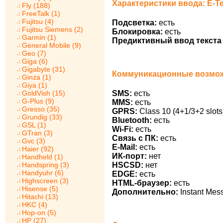
Характеристики ввода: E-Ten
Fly (188)
FreeTalk (1)
Fujitsu (4)
Подсветка:
есть
Fujitsu Siemens (2)
Блокировка:
есть
Garmin (1)
Предиктивный ввод текста 
General Mobile (9)
Geo (7)
Giga (6)
Gigabyte (31)
Коммуникационные возможно
Ginza (1)
Giya (1)
GoldVish (15)
SMS:
есть
G-Plus (9)
MMS:
есть
Gresso (35)
GPRS:
Class 10 (4+1/3+2 slots
Grundig (33)
Bluetooth:
есть
GSL (1)
Wi-Fi:
есть
GTran (3)
Связь с ПК:
есть
Gvc (3)
E-Mail:
есть
Haier (92)
ИК-порт:
нет
Handheld (1)
Handspring (3)
HSCSD:
нет
Handyuhr (6)
EDGE:
есть
Highscreen (3)
HTML-браузер:
есть
Hisense (5)
Дополнительно:
Instant Mess
Hitachi (13)
HKC (4)
Hop-on (5)
HP (27)