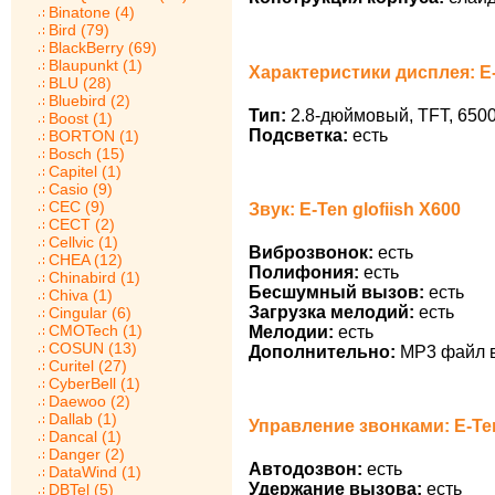
Binatone (4)
Bird (79)
BlackBerry (69)
Blaupunkt (1)
Характеристики дисплея: E-T
BLU (28)
Bluebird (2)
Тип:
2.8-дюймовый, TFT, 6500
Boost (1)
Подсветка:
есть
BORTON (1)
Bosch (15)
Capitel (1)
Casio (9)
CEC (9)
Звук: E-Ten glofiish X600
CECT (2)
Cellvic (1)
Виброзвонок:
есть
CHEA (12)
Полифония:
есть
Chinabird (1)
Бесшумный вызов:
есть
Chiva (1)
Загрузка мелодий:
есть
Cingular (6)
CMOTech (1)
Мелодии:
есть
COSUN (13)
Дополнительно:
MP3 файл в
Curitel (27)
CyberBell (1)
Daewoo (2)
Dallab (1)
Управление звонками: E-Ten
Dancal (1)
Danger (2)
Автодозвон:
есть
DataWind (1)
Удержание вызова:
есть
DBTel (5)