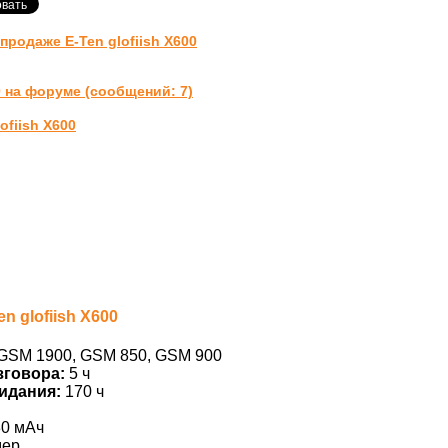
родаже E-Ten glofiish X600
0 на форуме (сообщений: 7)
ofiish X600
n glofiish X600
GSM 1900, GSM 850, GSM 900
зговора:
5 ч
идания:
170 ч
30 мАч
дер