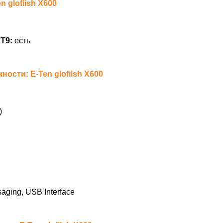
 glofiish X600
Т9:
есть
сти: E-Ten glofiish X600
)
aging, USB Interface