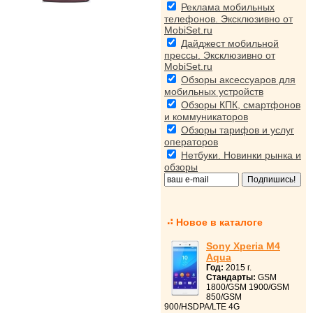
Реклама мобильных
телефонов. Эксклюзивно от
MobiSet.ru
Дайджест мобильной
прессы. Эксклюзивно от
MobiSet.ru
Обзоры аксессуаров для
мобильных устройств
Обзоры КПК, смартфонов
и коммуникаторов
Обзоры тарифов и услуг
операторов
Нетбуки. Новинки рынка и
обзоры
Новое в каталоге
Sony Xperia M4
Aqua
Год:
2015 г.
Стандарты:
GSM
1800/GSM 1900/GSM
850/GSM
900/HSDPA/LTE 4G