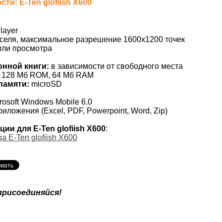
и: E-Ten glofiish X600
layer
селя, максимальное разрешение 1600х1200 точек
или просмотра
онной книги:
в зависимости от свободного места
128 Мб ROM, 64 Мб RAM
памяти:
microSD
rosoft Windows Mobile 6.0
ложения (Excel, PDF, Powerpoint, Word, Zip)
ии для E-Ten glofiish X600
:
 E-Ten glofiish X600
присоединяйся!