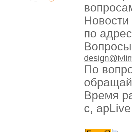
вопроса
Новости
по адре
Вопрос
design@ivli
По вопр
обращай
Время ра
с, apLive