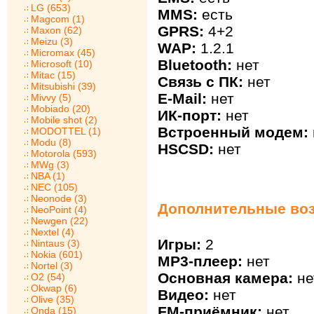
LG (653)
MMS:
есть
Magcom (1)
GPRS:
4+2
Maxon (62)
Meizu (3)
WAP:
1.2.1
Micromax (45)
Bluetooth:
нет
Microsoft (10)
Mitac (15)
Связь с ПК:
нет
Mitsubishi (39)
E-Mail:
нет
Mivvy (5)
Mobiado (20)
ИК-порт:
нет
Mobile shot (2)
Встроенный модем:
MODOTTEL (1)
Modu (8)
HSCSD:
нет
Motorola (593)
MWg (3)
NBA (1)
NEC (105)
Neonode (3)
Дополнительные воз
NeoPoint (4)
Newgen (22)
Nextel (4)
Игры:
2
Nintaus (3)
Nokia (601)
MP3-плеер:
нет
Nortel (3)
Основная камера:
не
O2 (54)
Okwap (6)
Видео:
нет
Olive (35)
FM-приёмник:
нет
Onda (15)