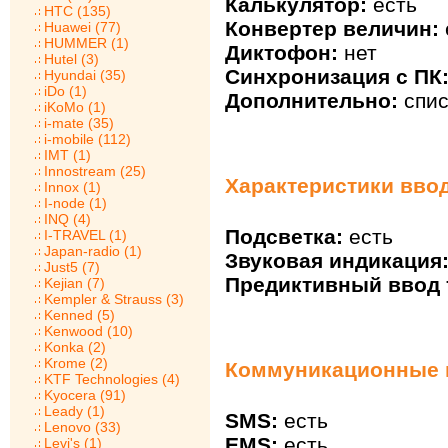
Калькулятор:
есть
HTC (135)
Конвертер величин:
Huawei (77)
HUMMER (1)
Диктофон:
нет
Hutel (3)
Синхронизация с ПК
Hyundai (35)
iDo (1)
Дополнительно:
спис
iKoMo (1)
i-mate (35)
i-mobile (112)
IMT (1)
Innostream (25)
Характеристики ввод
Innox (1)
I-node (1)
INQ (4)
Подсветка:
есть
I-TRAVEL (1)
Japan-radio (1)
Звуковая индикация
Just5 (7)
Предиктивный ввод т
Kejian (7)
Kempler & Strauss (3)
Kenned (5)
Kenwood (10)
Konka (2)
Krome (2)
Коммуникационные в
KTF Technologies (4)
Kyocera (91)
Leady (1)
SMS:
есть
Lenovo (33)
EMS:
есть
Levi's (1)