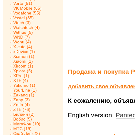
Vertu (51)
VK Mobile (65)
Vodafone (55)
Voxtel (35)
Vtech (3)
Watchtech (4)
Withus (5)
WND (7)
Wonu (4)
X-cute (4)
xDevice (1)
Xiamen (1)
Xiaomi (1)
Xircom (1)
Продажа и покупка P
Xplore (5)
XPro (1)
XTE (4)
Yakumo (1)
Добавить свое объявле
YourLine (1)
Zakang (1)
К сожалению, объявл
Zapp (3)
Zetta (4)
ZTE (76)
English version:
Pante
Билайн (2)
Вобис (5)
МегаФон (10)
МТС (19)
Скай Линк (2)