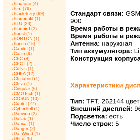
Binatone (4)
Bird (79)
Стандарт связи:
GSM 
BlackBerry (69)
Blaupunkt (1)
900
BLU (28)
Время работы в реж
Bluebird (2)
Boost (1)
Время работы в реж
BORTON (1)
Антенна:
наружная
Bosch (15)
Capitel (1)
Тип аккумулятора:
Li
Casio (9)
Конструкция корпуса
CEC (9)
CECT (2)
Cellvic (1)
CHEA (12)
Chinabird (1)
Chiva (1)
Характеристики дисп
Cingular (6)
CMOTech (1)
COSUN (13)
Тип:
TFT, 262144 цвет
Curitel (27)
Внешний дисплей:
96
CyberBell (1)
Daewoo (2)
Подсветка:
есть
Dallab (1)
Число строк:
5
Dancal (1)
Danger (2)
DataWind (1)
DBTel (5)