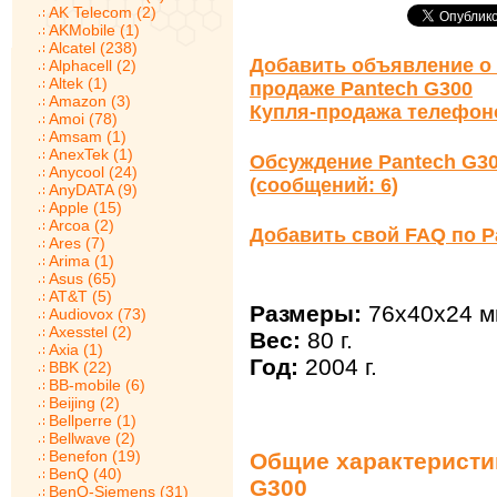
AK Telecom (2)
AKMobile (1)
Alcatel (238)
Добавить объявление о 
Alphacell (2)
Altek (1)
продаже Pantech G300
Amazon (3)
Купля-продажа телефон
Amoi (78)
Amsam (1)
AnexTek (1)
Обсуждение Pantech G3
Anycool (24)
(сообщений: 6)
AnyDATA (9)
Apple (15)
Arcoa (2)
Добавить свой FAQ по P
Ares (7)
Arima (1)
Asus (65)
AT&T (5)
Размеры:
76x40x24 м
Audiovox (73)
Axesstel (2)
Вес:
80 г.
Axia (1)
Год:
2004 г.
BBK (22)
BB-mobile (6)
Beijing (2)
Bellperre (1)
Bellwave (2)
Benefon (19)
Общие характеристи
BenQ (40)
G300
BenQ-Siemens (31)