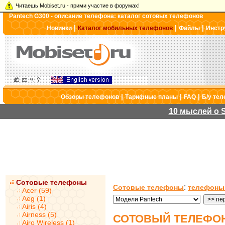
Читаешь Mobiset.ru - прими участие в форумах!
Pantech G300 - описание телефона: каталог сотовых телефонов
|
|
|
Новинки
Каталог мобильных телефонов
Файлы
Инстр
|
|
|
Обзоры телефонов
Тарифные планы
FAQ
Б/у те
10 мыслей о S
Сотовые телефоны
:
Сотовые телефоны
телефоны
Acer (59)
Aeg (1)
Airis (4)
Airness (5)
СОТОВЫЙ ТЕЛЕФОН
Airo Wireless (1)