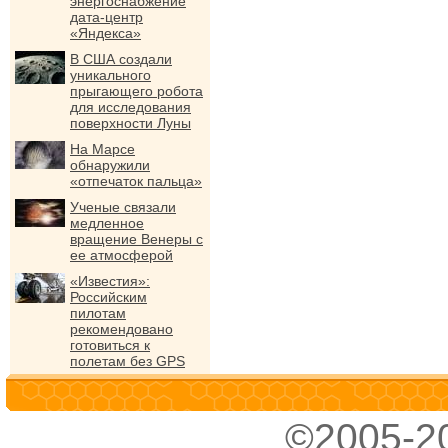
энергоснабжение
дата-центр
«Яндекса»
В США создали
уникального
прыгающего робота
для исследования
поверхности Луны
На Марсе
обнаружили
«отпечаток пальца»
Ученые связали
медленное
вращение Венеры с
ее атмосферой
«Известия»:
Российским
пилотам
рекомендовано
готовиться к
полетам без GPS
©2005-2