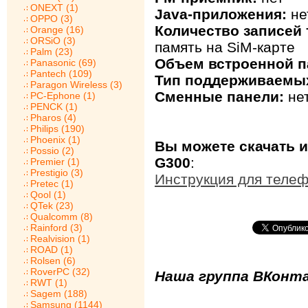
ONEXT (1)
Java-приложения:
не
OPPO (3)
Количество записей 
Orange (16)
ORSiO (3)
память на SiM-карте
Palm (23)
Объем встроенной п
Panasonic (69)
Pantech (109)
Тип поддерживаемых
Paragon Wireless (3)
Сменные панели:
не
PC-Ephone (1)
PENCK (1)
Pharos (4)
Philips (190)
Phoenix (1)
Вы можете скачать и
Possio (2)
G300
:
Premier (1)
Prestigio (3)
Инструкция для теле
Pretec (1)
Qool (1)
QTek (23)
Qualcomm (8)
Rainford (3)
Realvision (1)
ROAD (1)
Rolsen (6)
RoverPC (32)
Наша группа ВКонта
RWT (1)
Sagem (188)
Samsung (1144)