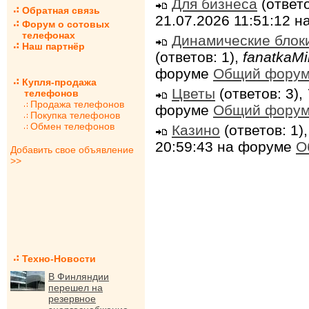
Для бизнеса
(ответо
Обратная связь
21.07.2026 11:51:12 
Форум о сотовых
телефонах
Динамические блок
Наш партнёр
(ответов: 1),
fanatkaMi
форуме
Общий фору
Купля-продажа
Цветы
(ответов: 3),
телефонов
Продажа телефонов
форуме
Общий фору
Покупка телефонов
Обмен телефонов
Казино
(ответов: 1)
20:59:43 на форуме
О
Добавить свое объявление
>>
Техно-Новости
В Финляндии
перешел на
резервное