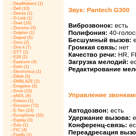
DealMakers (1)
Dell (10)
Звук: Pantech G300
Densa (1)
D-Link (1)
Dnet (10)
Виброзвонок:
есть
Docomo (3)
Полифония:
40-голос
Dolphin (1)
Dopod (5)
Бесшумный вызов:
е
Doro (2)
Громкая связь:
нет
Drin.it (7)
DTT (2)
Качество речи:
HR, F
E28 (2)
Загрузка мелодий:
ес
Eastcom (4)
Eishi (1)
Редактирование мел
Electronica (1)
Elitek (5)
EMBLAZE (2)
Emgeton (5)
Emol (15)
Управление звонками
eNOL (8)
Enteos (1)
Ericsson (72)
Автодозвон:
есть
E-Ten (23)
Europhone (20)
Удержание вызова:
е
Explay (3)
Конференц-связь:
ес
Ezio (1)
FIC (4)
Переадресация вызо
Firefly (1)