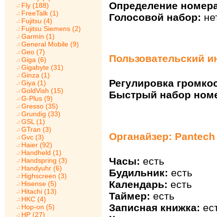
Определение номера
Fly (188)
FreeTalk (1)
Голосовой набор:
не
Fujitsu (4)
Fujitsu Siemens (2)
Garmin (1)
General Mobile (9)
Geo (7)
Пользовательский и
Giga (6)
Gigabyte (31)
Ginza (1)
Регулировка громкос
Giya (1)
GoldVish (15)
Быстрый набор ном
G-Plus (9)
Gresso (35)
Grundig (33)
GSL (1)
GTran (3)
Органайзер: Pantech
Gvc (3)
Haier (92)
Handheld (1)
Часы:
есть
Handspring (3)
Handyuhr (6)
Будильник:
есть
Highscreen (3)
Календарь:
есть
Hisense (5)
Hitachi (13)
Таймер:
есть
HKC (4)
Записная книжка:
ес
Hop-on (5)
HP (27)