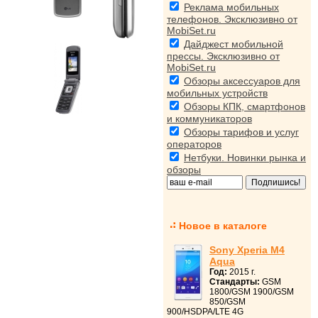
Реклама мобильных
телефонов. Эксклюзивно от
MobiSet.ru
Дайджест мобильной
прессы. Эксклюзивно от
MobiSet.ru
Обзоры аксессуаров для
мобильных устройств
Обзоры КПК, смартфонов
и коммуникаторов
Обзоры тарифов и услуг
операторов
Нетбуки. Новинки рынка и
обзоры
Новое в каталоге
Sony Xperia M4
Aqua
Год:
2015 г.
Стандарты:
GSM
1800/GSM 1900/GSM
850/GSM
900/HSDPA/LTE 4G