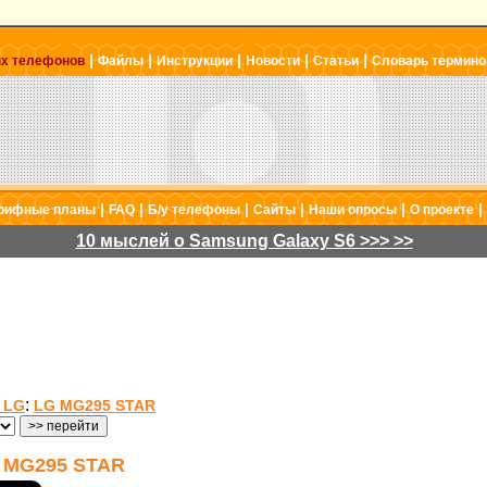
|
|
|
|
|
ых телефонов
Файлы
Инструкции
Новости
Статьи
Словарь термино
|
|
|
|
|
|
рифные планы
FAQ
Б/у телефоны
Сайты
Наши опросы
О проекте
10 мыслей о Samsung Galaxy S6 >>> >>
:
 LG
LG MG295 STAR
MG295 STAR