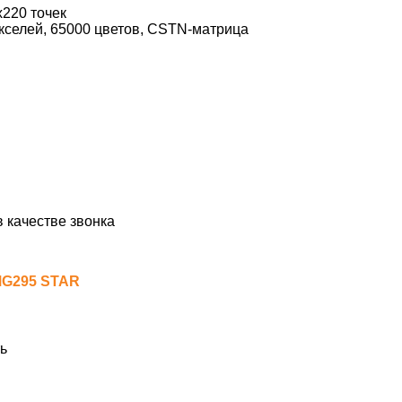
х220 точек
кселей, 65000 цветов, CSTN-матрица
 качестве звонка
MG295 STAR
ь