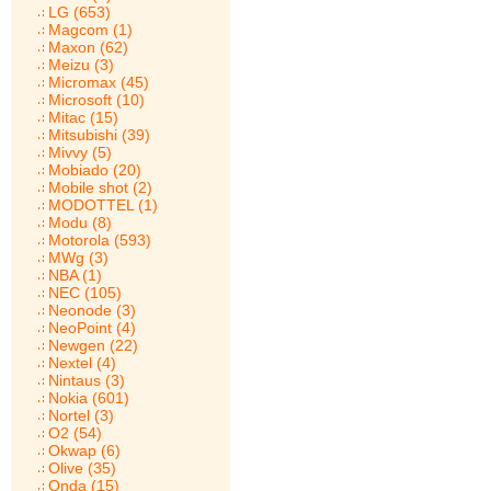
LG (653)
Magcom (1)
Maxon (62)
Meizu (3)
Micromax (45)
Microsoft (10)
Mitac (15)
Mitsubishi (39)
Mivvy (5)
Mobiado (20)
Mobile shot (2)
MODOTTEL (1)
Modu (8)
Motorola (593)
MWg (3)
NBA (1)
NEC (105)
Neonode (3)
NeoPoint (4)
Newgen (22)
Nextel (4)
Nintaus (3)
Nokia (601)
Nortel (3)
O2 (54)
Okwap (6)
Olive (35)
Onda (15)