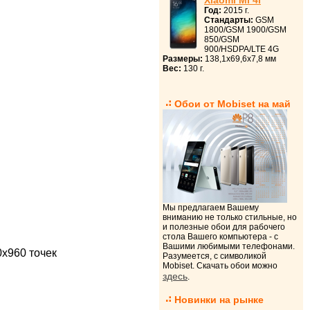
Xiaomi Mi 4i
Год:
2015 г.
Стандарты:
GSM
1800/GSM 1900/GSM
850/GSM
900/HSDPA/LTE 4G
Размеры:
138,1x69,6x7,8 мм
Вес:
130 г.
Обои от Mobiset на май
Мы предлагаем Вашему
вниманию не только стильные, но
и полезные обои для рабочего
стола Вашего компьютера - с
Вашими любимыми телефонами.
х960 точек
Разумеется, с символикой
Mobiset. Скачать обои можно
здесь
.
Новинки на рынке