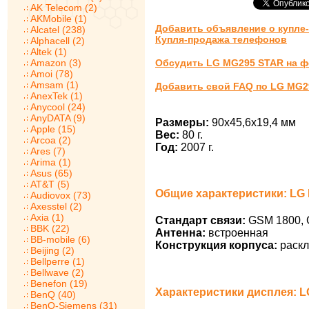
AK Telecom (2)
AKMobile (1)
Добавить объявление о купле
Alcatel (238)
Купля-продажа телефонов
Alphacell (2)
Altek (1)
Amazon (3)
Обсудить LG MG295 STAR на 
Amoi (78)
Amsam (1)
Добавить свой FAQ по LG MG2
AnexTek (1)
Anycool (24)
AnyDATA (9)
Размеры:
90x45,6x19,4 мм
Apple (15)
Вес:
80 г.
Arcoa (2)
Год:
2007 г.
Ares (7)
Arima (1)
Asus (65)
AT&T (5)
Общие характеристики: LG
Audiovox (73)
Axesstel (2)
Axia (1)
Стандарт связи:
GSM 1800, 
BBK (22)
Антенна:
встроенная
BB-mobile (6)
Конструкция корпуса:
раскл
Beijing (2)
Bellperre (1)
Bellwave (2)
Benefon (19)
Характеристики дисплея: 
BenQ (40)
BenQ-Siemens (31)