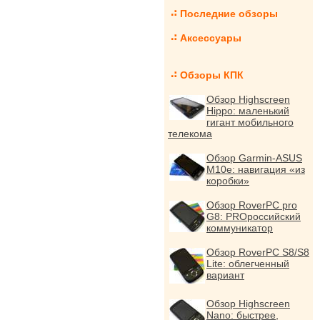
Последние обзоры
Аксессуары
Обзоры КПК
Обзор Highscreen
Hippo: маленький
гигант мобильного
телекома
Обзор Garmin-ASUS
M10e: навигация «из
коробки»
Обзор RoverPC pro
G8: PROроссийский
коммуникатор
Обзор RoverPC S8/S8
Lite: облегченный
вариант
Обзор Highscreen
Nano: быстрее,