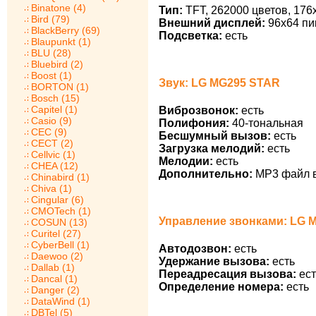
Binatone (4)
Тип:
TFT, 262000 цветов, 176
Bird (79)
Внешний дисплей:
96x64 пи
BlackBerry (69)
Подсветка:
есть
Blaupunkt (1)
BLU (28)
Bluebird (2)
Boost (1)
Звук: LG MG295 STAR
BORTON (1)
Bosch (15)
Capitel (1)
Виброзвонок:
есть
Casio (9)
Полифония:
40-тональная
CEC (9)
Бесшумный вызов:
есть
CECT (2)
Загрузка мелодий:
есть
Cellvic (1)
Мелодии:
есть
CHEA (12)
Дополнительно:
MP3 файл в
Chinabird (1)
Chiva (1)
Cingular (6)
CMOTech (1)
Управление звонками: LG 
COSUN (13)
Curitel (27)
CyberBell (1)
Автодозвон:
есть
Daewoo (2)
Удержание вызова:
есть
Dallab (1)
Переадресация вызова:
ест
Dancal (1)
Определение номера:
есть
Danger (2)
DataWind (1)
DBTel (5)