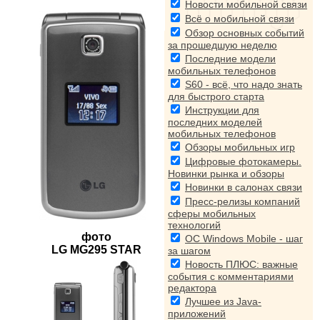
Новости мобильной связи
Всё о мобильной связи
Обзор основных событий
за прошедшую неделю
Последние модели
мобильных телефонов
S60 - всё, что надо знать
для быстрого старта
Инструкции для
последних моделей
мобильных телефонов
Обзоры мобильных игр
Цифровые фотокамеры.
Новинки рынка и обзоры
Новинки в салонах связи
Пресс-релизы компаний
сферы мобильных
технологий
фото
ОС Windows Mobile - шаг
LG MG295 STAR
за шагом
Новость ПЛЮС: важные
события с комментариями
редактора
Лучшее из Java-
приложений