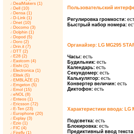
DealMakers (1)
Пользовательский интерф
Dell (10)
Densa (1)
D-Link (1)
Регулировка громкости:
ест
Dnet (10)
Быстрый набор номера:
ес
Docomo (3)
Dolphin (1)
Dopod (5)
Doro (2)
Органайзер: LG MG295 STA
Drin.it (7)
DTT (2)
E28 (2)
Часы:
есть
Eastcom (4)
Будильник:
есть
Eishi (1)
Календарь:
есть
Electronica (1)
Секундомер:
есть
Elitek (5)
Калькулятор:
есть
EMBLAZE (2)
Конвертер величин:
есть
Emgeton (5)
Диктофон:
есть
Emol (15)
eNOL (8)
Enteos (1)
Ericsson (72)
E-Ten (23)
Характеристики ввода: LG
Europhone (20)
Explay (3)
Подсветка:
есть
Ezio (1)
Блокировка:
есть
FIC (4)
Предиктивный ввод текста 
Firefly (1)