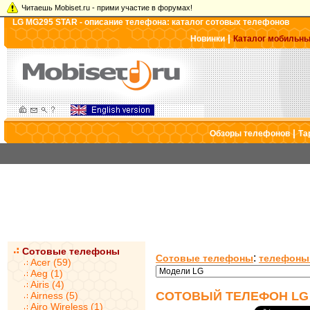
Читаешь Mobiset.ru - прими участие в форумах!
LG MG295 STAR - описание телефона: каталог сотовых телефонов
|
Новинки
Каталог мобильн
|
Обзоры телефонов
Та
Сотовые телефоны
:
Сотовые телефоны
телефоны
Acer (59)
Aeg (1)
Airis (4)
СОТОВЫЙ ТЕЛЕФОН LG 
Airness (5)
Airo Wireless (1)