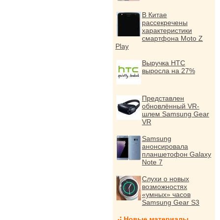
В Китае
рассекречены
характеристики
смартфона Moto Z
Play
Выручка HTC
выросла на 27%
Представлен
обновлённый VR-
шлем Samsung Gear
VR
Samsung
анонсировала
планшетофон Galaxy
Note 7
Слухи о новых
возможностях
«умных» часов
Samsung Gear S3
Новые материалы