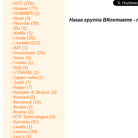
HTC (135)
Huawei (77)
HUMMER (1)
Hutel (3)
Наша группа ВКонтакте - 
Hyundai (35)
iDo (1)
iKoMo (1)
i-mate (35)
i-mobile (112)
IMT (1)
Innostream (25)
Innox (1)
I-node (1)
INQ (4)
I-TRAVEL (1)
Japan-radio (1)
Just5 (7)
Kejian (7)
Kempler & Strauss (3)
Kenned (5)
Kenwood (10)
Konka (2)
Krome (2)
KTF Technologies (4)
Kyocera (91)
Leady (1)
Lenovo (33)
Levi's (1)