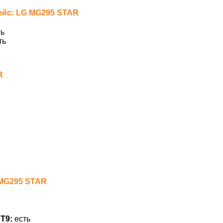
ейс: LG MG295 STAR
ь
ть
R
 MG295 STAR
Т9:
есть