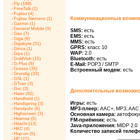
Fly (188)
FreeTalk (1)
Fujitsu (4)
Коммуникационные возмож
Fujitsu Siemens (2)
Garmin (1)
General Mobile (9)
SMS:
есть
Geo (7)
EMS:
есть
Giga (6)
MMS:
есть
Gigabyte (31)
GPRS:
класс 10
Ginza (1)
WAP:
2.0
Giya (1)
GoldVish (15)
Bluetooth:
есть
G-Plus (9)
E-Mail:
POP3 / SMTP
Gresso (35)
Встроенный модем:
есть
Grundig (33)
GSL (1)
GTran (3)
Gvc (3)
Дополнительные возможно
Haier (92)
Handheld (1)
Игры:
есть
Handspring (3)
Handyuhr (6)
MP3-плеер:
AAC+, MP3, AAC
Highscreen (3)
Основная камера:
автофокус
Hisense (5)
FM-приёмник:
есть
Hitachi (13)
Java-приложения:
MIDP 2.0
HKC (4)
Количество записей телеф
Hop-on (5)
HP (27)