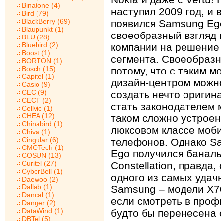
Binatone (4)
наступил 2009 год, и 
Bird (79)
BlackBerry (69)
появился Samsung Eg
Blaupunkt (1)
своеобразный взгляд 
BLU (28)
Bluebird (2)
компании на решение
Boost (1)
сегмента. Своеобраз
BORTON (1)
Bosch (15)
потому, что с таким 
Capitel (1)
дизайн-центром можн
Casio (9)
CEC (9)
создать нечто оригин
CECT (2)
стать законодателем 
Cellvic (1)
CHEA (12)
таком сложно устрое
Chinabird (1)
люксовом классе моб
Chiva (1)
Cingular (6)
телефонов. Однако S
CMOTech (1)
Ego получился баналь
COSUN (13)
Curitel (27)
Constellation, правда
CyberBell (1)
одного из самых удач
Daewoo (2)
Dallab (1)
Samsung – модели X70
Dancal (1)
если смотреть в проф
Danger (2)
DataWind (1)
будто бы перенесена 
DBTel (5)