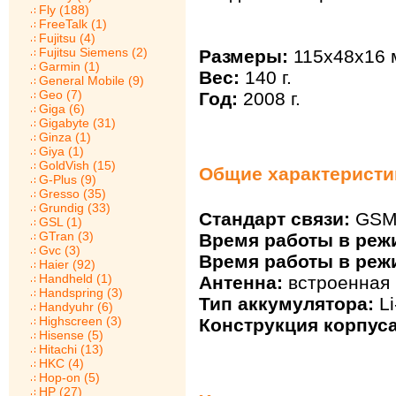
Fly (188)
FreeTalk (1)
Fujitsu (4)
Fujitsu Siemens (2)
Размеры:
115x48x16 
Garmin (1)
Вес:
140 г.
General Mobile (9)
Geo (7)
Год:
2008 г.
Giga (6)
Gigabyte (31)
Ginza (1)
Giya (1)
GoldVish (15)
Общие характеристи
G-Plus (9)
Gresso (35)
Grundig (33)
Стандарт связи:
GSM 
GSL (1)
GTran (3)
Время работы в реж
Gvc (3)
Время работы в реж
Haier (92)
Handheld (1)
Антенна:
встроенная
Handspring (3)
Тип аккумулятора:
Li
Handyuhr (6)
Highscreen (3)
Конструкция корпуса
Hisense (5)
Hitachi (13)
HKC (4)
Hop-on (5)
HP (27)