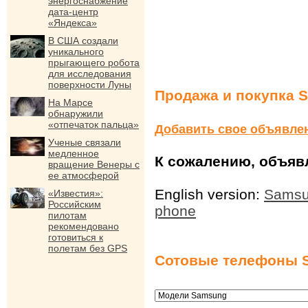
энергоснабжение
дата-центр
«Яндекса»
В США создали
уникального
прыгающего робота
для исследования
поверхности Луны
Продажа и покупка 
На Марсе
обнаружили
«отпечаток пальца»
Добавить свое объявле
Ученые связали
медленное
К сожалению, объявл
вращение Венеры с
ее атмосферой
English version:
Samsu
«Известия»:
Российским
phone
пилотам
рекомендовано
готовиться к
полетам без GPS
Сотовые телефоны 