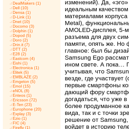
изменений). Да, «эго
DealMakers (1)
Dell (10)
идеальным качеством
Densa (1)
материалами корпуса 
D-Link (1)
Dnet (10)
Metal), функциональн
Docomo (3)
AMOLED-дисплея, 5-м
Dolphin (1)
Dopod (5)
разъема для двух сим-
Doro (2)
памяти, опять же. Но
Drin.it (7)
DTT (2)
главное: был бы диза
E28 (2)
Samsung Ego рассмат
Eastcom (4)
Eishi (1)
ином свете. А пока… 
Electronica (1)
учитывая, что Samsun
Elitek (5)
EMBLAZE (2)
везде, где участвует 
Emgeton (5)
первые смартфоны ко
Emol (15)
eNOL (8)
дающий фору смартфо
Enteos (1)
догадаться, что уже в
Ericsson (72)
E-Ten (23)
более продуманное ка
Europhone (20)
вида, так и с точки з
Explay (3)
Ezio (1)
решение от Samsung, 
FIC (4)
войдет в историю тел
Firefly (1)