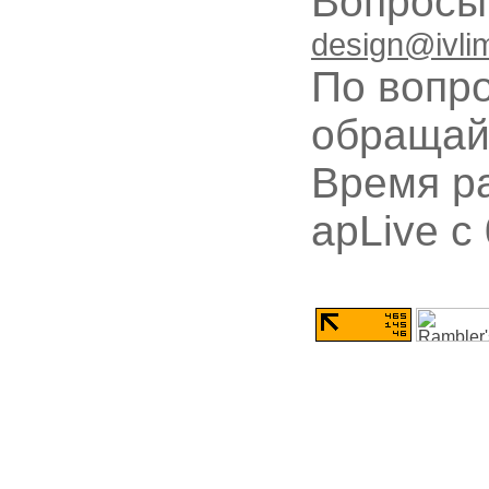
Вопрос
design@ivli
По вопр
обращай
Время ра
apLive c