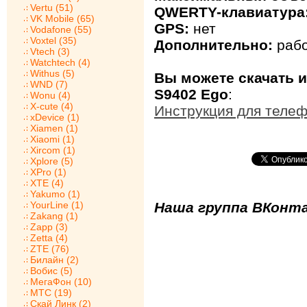
Vertu (51)
QWERTY-клавиатура
VK Mobile (65)
GPS:
нет
Vodafone (55)
Voxtel (35)
Дополнительно:
рабо
Vtech (3)
Watchtech (4)
Withus (5)
Вы можете скачать 
WND (7)
S9402 Ego
:
Wonu (4)
X-cute (4)
Инструкция для теле
xDevice (1)
Xiamen (1)
Xiaomi (1)
Xircom (1)
Xplore (5)
XPro (1)
XTE (4)
Yakumo (1)
YourLine (1)
Наша группа ВКонта
Zakang (1)
Zapp (3)
Zetta (4)
ZTE (76)
Билайн (2)
Вобис (5)
МегаФон (10)
МТС (19)
Скай Линк (2)