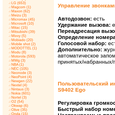
LG (653)
Управление звонкам
Magcom (1)
Maxon (62)
Meizu (3)
Автодозвон:
есть
Micromax (45)
Microsoft (10)
Удержание вызова:
е
Mitac (15)
Переадресация вызо
Mitsubishi (39)
Mivvy (5)
Определение номера
Mobiado (20)
Голосовой набор:
ес
Mobile shot (2)
MODOTTEL (1)
Дополнительно:
журн
Modu (8)
автоматическое запо
Motorola (593)
MWg (3)
принятых/набранных/
NBA (1)
NEC (105)
Neonode (3)
NeoPoint (4)
Newgen (22)
Пользовательский и
Nextel (4)
S9402 Ego
Nintaus (3)
Nokia (601)
Nortel (3)
O2 (54)
Регулировка громкос
Okwap (6)
Быстрый набор ном
Olive (35)
Onda (15)