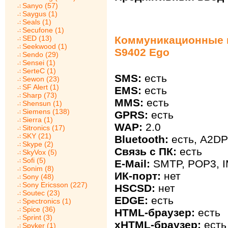
Sanyo (57)
Saygus (1)
Seals (1)
Secufone (1)
SED (13)
Коммуникационные 
Seekwood (1)
S9402 Ego
Sendo (29)
Sensei (1)
SerteC (1)
SMS:
есть
Sewon (23)
SF Alert (1)
EMS:
есть
Sharp (73)
MMS:
есть
Shensun (1)
Siemens (138)
GPRS:
есть
Sierra (1)
WAP:
2.0
Sitronics (17)
SKY (21)
Bluetooth:
есть, A2DP
Skype (2)
Связь с ПК:
есть
SkyVox (5)
Sofi (5)
E-Mail:
SMTP, POP3, 
Sonim (8)
ИК-порт:
нет
Sony (48)
Sony Ericsson (227)
HSCSD:
нет
Soutec (23)
EDGE:
есть
Spectronics (1)
Spice (36)
HTML-браузер:
есть
Sprint (3)
xHTML-браузер:
есть
Spyker (1)