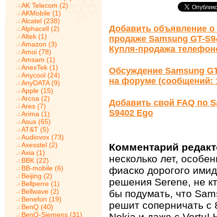
AK Telecom (2)
AKMobile (1)
Alcatel (238)
Добавить объявление о 
Alphacell (2)
Altek (1)
продаже Samsung GT-S9
Amazon (3)
Купля-продажа телефон
Amoi (78)
Amsam (1)
AnexTek (1)
Обсуждение Samsung GT
Anycool (24)
на форуме (сообщений: 
AnyDATA (9)
Apple (15)
Arcoa (2)
Добавить свой FAQ по 
Ares (7)
S9402 Ego
Arima (1)
Asus (65)
AT&T (5)
Audiovox (73)
Axesstel (2)
Комментарий редакт
Axia (1)
несколько лет, особе
BBK (22)
BB-mobile (6)
фиаско дорогого ими
Beijing (2)
решения Serene, не кт
Bellperre (1)
Bellwave (2)
бы подумать, что Sa
Benefon (19)
решит соперничать с 
BenQ (40)
BenQ-Siemens (31)
Nokia и даже с Vertu! 