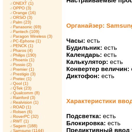
Настраиваемые про
ONEXT (1)
OPPO (3)
Orange (16)
ORSiO (3)
Palm (23)
Органайзер: Samsun
Panasonic (69)
Pantech (109)
Paragon Wireless (3)
Часы:
есть
PC-Ephone (1)
PENCK (1)
Будильник:
есть
Pharos (4)
Календарь:
есть
Philips (190)
Phoenix (1)
Калькулятор:
есть
Possio (2)
Конвертер величин:
Premier (1)
Prestigio (3)
Диктофон:
есть
Pretec (1)
Qool (1)
QTek (23)
Qualcomm (8)
Rainford (3)
Характеристики вво
Realvision (1)
ROAD (1)
Rolsen (6)
Подсветка:
есть
RoverPC (32)
RWT (1)
Блокировка:
есть
Sagem (188)
Предиктивный ввод т
Samsung (1144)