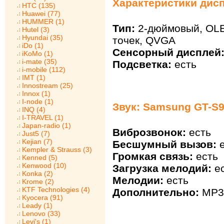
Характеристики дис
HTC (135)
Huawei (77)
HUMMER (1)
Тип:
2-дюймовый, OLE
Hutel (3)
Hyundai (35)
точек, QVGA
iDo (1)
Сенсорный дисплей
iKoMo (1)
i-mate (35)
Подсветка:
есть
i-mobile (112)
IMT (1)
Innostream (25)
Innox (1)
I-node (1)
Звук: Samsung GT-S
INQ (4)
I-TRAVEL (1)
Japan-radio (1)
Виброзвонок:
есть
Just5 (7)
Kejian (7)
Бесшумный вызов:
е
Kempler & Strauss (3)
Громкая связь:
есть
Kenned (5)
Kenwood (10)
Загрузка мелодий:
ес
Konka (2)
Мелодии:
есть
Krome (2)
KTF Technologies (4)
Дополнительно:
MP3 
Kyocera (91)
Leady (1)
Lenovo (33)
Levi's (1)