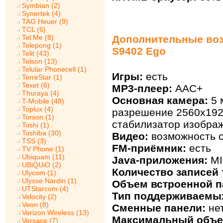
Symbian (2)
Synertek (4)
TAG Heuer (9)
TCL (6)
Tel.Me (8)
Дополнительные воз
Telepong (1)
S9402 Ego
Telit (43)
Telson (13)
Telular Phonecell (1)
Игры:
есть
TerreStar (1)
Texet (6)
MP3-плеер:
AAC+
Thuraya (4)
Основная камера:
5 
T-Mobile (48)
Toplux (4)
разрешение 2560x1920
Torson (1)
стабилизатор изобра
Toshi (1)
Toshiba (30)
Видео:
возможность с
TSS (3)
FM-приёмник:
есть
TV Phone (1)
Ubiquam (11)
Java-приложения:
MI
UBiQUiO (2)
Количество записей 
Ulycom (1)
Ulysse Nardin (1)
Объем встроенной п
UTStarcom (4)
Тип поддерживаемых
Velocity (2)
Veon (8)
Сменные панели:
не
Verizon Wireless (13)
Максимальный объе
Versace (7)