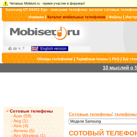
Читаешь Mobiset.ru - прими участие в форумах!
Samsung GT-S9402 Ego - описание телефона: каталог сотовых телефон
|
|
|
Новинки
Каталог мобильных телефонов
Файлы
Инстр
|
|
|
Обзоры телефонов
Тарифные планы
FAQ
Б/у те
10 мыслей о S
Сотовые телефоны
:
Сотовые телефоны
телефоны
Acer (59)
Aeg (1)
Airis (4)
Airness (5)
СОТОВЫЙ ТЕЛЕФОН
Airo Wireless (1)