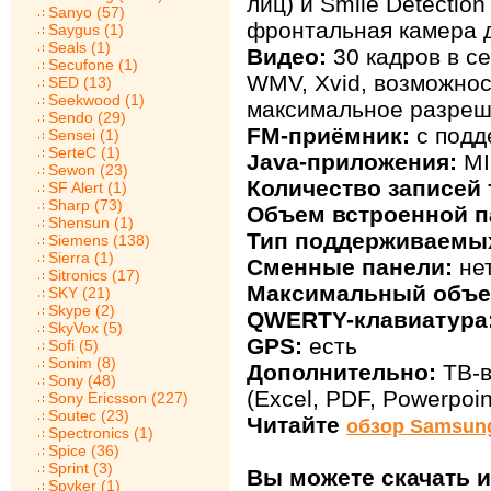
лиц) и Smile Detectio
Sanyo (57)
фронтальная камера 
Saygus (1)
Seals (1)
Видео:
30 кадров в се
Secufone (1)
WMV, Xvid, возможнос
SED (13)
Seekwood (1)
максимальное разреш
Sendo (29)
FM-приёмник:
с подд
Sensei (1)
SerteC (1)
Java-приложения:
MI
Sewon (23)
Количество записей 
SF Alert (1)
Sharp (73)
Объем встроенной п
Shensun (1)
Тип поддерживаемых
Siemens (138)
Sierra (1)
Сменные панели:
не
Sitronics (17)
Максимальный объе
SKY (21)
Skype (2)
QWERTY-клавиатура
SkyVox (5)
GPS:
есть
Sofi (5)
Sonim (8)
Дополнительно:
ТВ-в
Sony (48)
(Excel, PDF, Powerpoin
Sony Ericsson (227)
Soutec (23)
Читайте
обзор Samsun
Spectronics (1)
Spice (36)
Sprint (3)
Вы можете скачать 
Spyker (1)