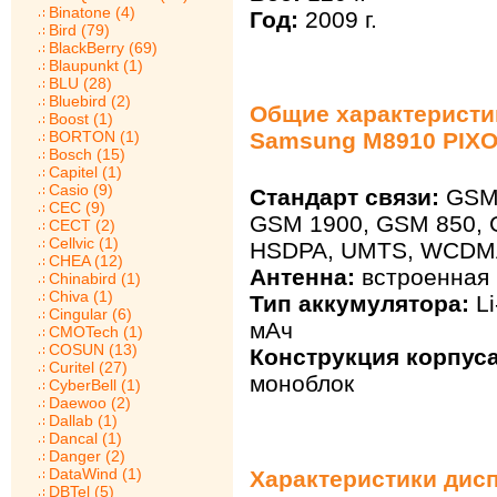
Binatone (4)
Год:
2009 г.
Bird (79)
BlackBerry (69)
Blaupunkt (1)
BLU (28)
Bluebird (2)
Общие характеристи
Boost (1)
BORTON (1)
Samsung M8910 PIX
Bosch (15)
Capitel (1)
Casio (9)
Стандарт связи:
GSM 
CEC (9)
GSM 1900, GSM 850, 
CECT (2)
Cellvic (1)
HSDPA, UMTS, WCDM
CHEA (12)
Антенна:
встроенная
Chinabird (1)
Chiva (1)
Тип аккумулятора:
Li
Cingular (6)
мАч
CMOTech (1)
COSUN (13)
Конструкция корпуса
Curitel (27)
моноблок
CyberBell (1)
Daewoo (2)
Dallab (1)
Dancal (1)
Danger (2)
DataWind (1)
Характеристики дис
DBTel (5)