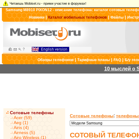
Читаешь Mobiset.ru - прими участие в форумах!
Samsung M8910 PIXON12 - описание телефона: каталог сотовых телеф
|
|
|
Новинки
Каталог мобильных телефонов
Файлы
Инстр
|
|
|
Обзоры телефонов
Тарифные планы
FAQ
Б/у те
10 мыслей о S
Сотовые телефоны
:
Сотовые телефоны
телефоны
Acer (59)
Aeg (1)
Airis (4)
Airness (5)
СОТОВЫЙ ТЕЛЕФОН
Airo Wireless (1)