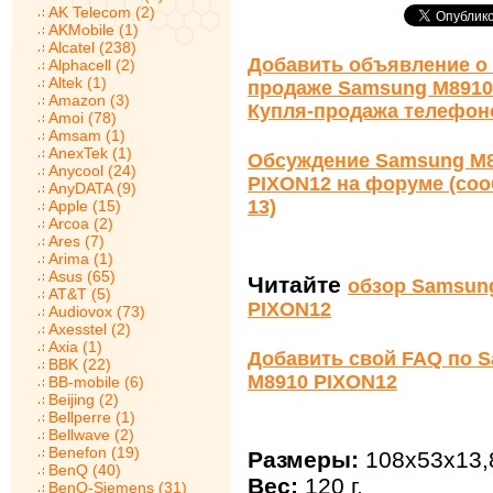
AK Telecom (2)
AKMobile (1)
Alcatel (238)
Добавить объявление о 
Alphacell (2)
Altek (1)
продаже Samsung M8910
Amazon (3)
Купля-продажа телефон
Amoi (78)
Amsam (1)
AnexTek (1)
Обсуждение Samsung M
Anycool (24)
PIXON12 на форуме (со
AnyDATA (9)
13)
Apple (15)
Arcoa (2)
Ares (7)
Arima (1)
Asus (65)
Читайте
обзор Samsun
AT&T (5)
PIXON12
Audiovox (73)
Axesstel (2)
Axia (1)
Добавить свой FAQ по 
BBK (22)
M8910 PIXON12
BB-mobile (6)
Beijing (2)
Bellperre (1)
Bellwave (2)
Benefon (19)
Размеры:
108x53x13,
BenQ (40)
Вес:
120 г.
BenQ-Siemens (31)