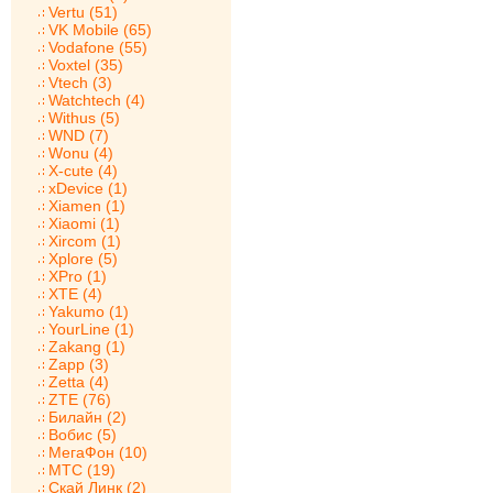
Vertu (51)
VK Mobile (65)
Vodafone (55)
Voxtel (35)
Vtech (3)
Watchtech (4)
Withus (5)
WND (7)
Wonu (4)
X-cute (4)
xDevice (1)
Xiamen (1)
Xiaomi (1)
Xircom (1)
Xplore (5)
XPro (1)
XTE (4)
Yakumo (1)
YourLine (1)
Zakang (1)
Zapp (3)
Zetta (4)
ZTE (76)
Билайн (2)
Вобис (5)
МегаФон (10)
МТС (19)
Скай Линк (2)