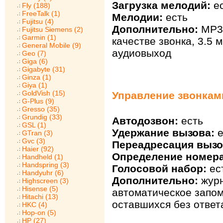
Загрузка мелодий:
ес
Fly (188)
FreeTalk (1)
Мелодии:
есть
Fujitsu (4)
Дополнительно:
MP3
Fujitsu Siemens (2)
Garmin (1)
качестве звонка, 3.5 
General Mobile (9)
аудиовыход
Geo (7)
Giga (6)
Gigabyte (31)
Ginza (1)
Giya (1)
GoldVish (15)
Управление звонкам
G-Plus (9)
Gresso (35)
Grundig (33)
Автодозвон:
есть
GSL (1)
Удержание вызова:
е
GTran (3)
Gvc (3)
Переадресация вызо
Haier (92)
Определение номера
Handheld (1)
Handspring (3)
Голосовой набор:
ес
Handyuhr (6)
Дополнительно:
журн
Highscreen (3)
Hisense (5)
автоматическое запо
Hitachi (13)
оставшихся без ответ
HKC (4)
Hop-on (5)
HP (27)