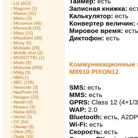
Таймер:
есть
LG (653)
Записная книжка:
ес
Magcom (1)
Maxon (62)
Калькулятор:
есть
Meizu (3)
Конвертер величин:
Micromax (45)
Microsoft (10)
Мировое время:
ест
Mitac (15)
Диктофон:
есть
Mitsubishi (39)
Mivvy (5)
Mobiado (20)
Mobile shot (2)
MODOTTEL (1)
Modu (8)
Коммуникационные 
Motorola (593)
M8910 PIXON12
MWg (3)
NBA (1)
NEC (105)
SMS:
есть
Neonode (3)
NeoPoint (4)
MMS:
есть
Newgen (22)
GPRS:
Class 12 (4+1/3
Nextel (4)
Nintaus (3)
WAP:
2.0
Nokia (601)
Bluetooth:
есть, A2DP
Nortel (3)
O2 (54)
Wi-Fi:
есть
Okwap (6)
Скорость:
есть
Olive (35)
Onda (15)