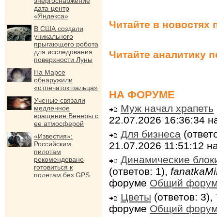
энергоснабжение
дата-центр
«Яндекса»
Читайте в новостях 
В США создали
уникального
прыгающего робота
для исследования
Читайте аналитику 
поверхности Луны
На Марсе
обнаружили
«отпечаток пальца»
НА ФОРУМЕ
Ученые связали
Муж начал храпеть
медленное
вращение Венеры с
22.07.2026 16:36:34 
ее атмосферой
Для бизнеса
(ответо
«Известия»:
21.07.2026 11:51:12 
Российским
пилотам
Динамические блок
рекомендовано
готовиться к
(ответов: 1),
fanatkaMi
полетам без GPS
форуме
Общий фору
Цветы
(ответов: 3),
форуме
Общий фору