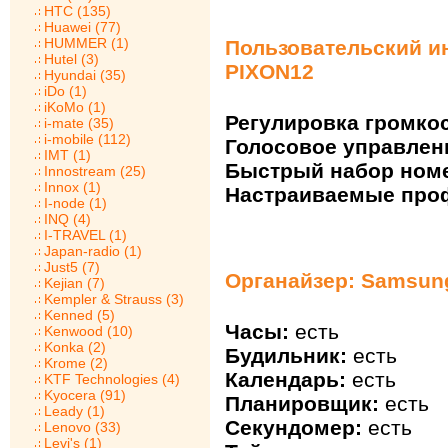
HTC (135)
Huawei (77)
HUMMER (1)
Пользовательский и
Hutel (3)
PIXON12
Hyundai (35)
iDo (1)
iKoMo (1)
Регулировка громкос
i-mate (35)
i-mobile (112)
Голосовое управлен
IMT (1)
Быстрый набор ном
Innostream (25)
Innox (1)
Настраиваемые про
I-node (1)
INQ (4)
I-TRAVEL (1)
Japan-radio (1)
Just5 (7)
Органайзер: Samsun
Kejian (7)
Kempler & Strauss (3)
Kenned (5)
Часы:
есть
Kenwood (10)
Konka (2)
Будильник:
есть
Krome (2)
Календарь:
есть
KTF Technologies (4)
Kyocera (91)
Планировщик:
есть
Leady (1)
Секундомер:
есть
Lenovo (33)
Levi's (1)