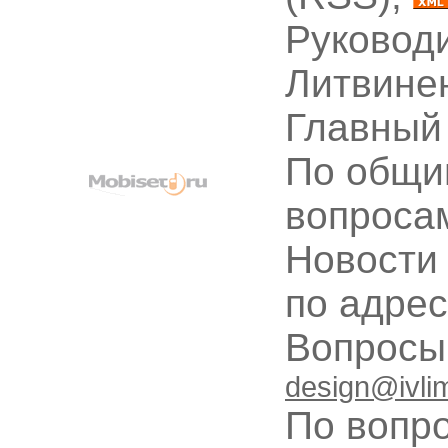
Руководи
Литвине
Главный
По общи
вопроса
Новости
по адре
Вопрос
design@ivli
По вопр