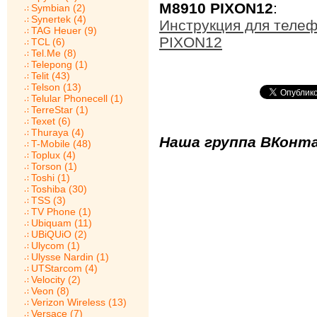
M8910 PIXON12
:
Symbian (2)
Synertek (4)
Инструкция для теле
TAG Heuer (9)
PIXON12
TCL (6)
Tel.Me (8)
Telepong (1)
Telit (43)
Telson (13)
Telular Phonecell (1)
TerreStar (1)
Texet (6)
Thuraya (4)
Наша группа ВКонта
T-Mobile (48)
Toplux (4)
Torson (1)
Toshi (1)
Toshiba (30)
TSS (3)
TV Phone (1)
Ubiquam (11)
UBiQUiO (2)
Ulycom (1)
Ulysse Nardin (1)
UTStarcom (4)
Velocity (2)
Veon (8)
Verizon Wireless (13)
Versace (7)