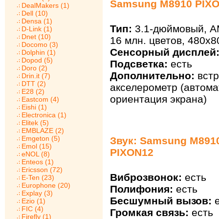
Samsung M8910 PIX
DealMakers (1)
Dell (10)
Densa (1)
Тип:
3.1-дюймовый, 
D-Link (1)
Dnet (10)
16 млн. цветов, 480х8
Docomo (3)
Сенсорный дисплей
Dolphin (1)
Dopod (5)
Подсветка:
есть
Doro (2)
Дополнительно:
встр
Drin.it (7)
DTT (2)
акселерометр (автома
E28 (2)
ориентация экрана)
Eastcom (4)
Eishi (1)
Electronica (1)
Elitek (5)
EMBLAZE (2)
Emgeton (5)
Звук: Samsung M891
Emol (15)
PIXON12
eNOL (8)
Enteos (1)
Ericsson (72)
Виброзвонок:
есть
E-Ten (23)
Europhone (20)
Полифония:
есть
Explay (3)
Бесшумный вызов:
е
Ezio (1)
FIC (4)
Громкая связь:
есть
Firefly (1)