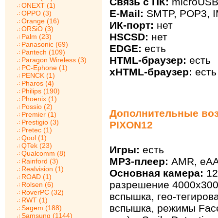
Связь с ПК:
microUS
ONEXT (1)
E-Mail:
SMTP, POP3, 
OPPO (3)
Orange (16)
ИК-порт:
нет
ORSiO (3)
HSCSD:
нет
Palm (23)
Panasonic (69)
EDGE:
есть
Pantech (109)
HTML-браузер:
есть
Paragon Wireless (3)
PC-Ephone (1)
xHTML-браузер:
есть
PENCK (1)
Pharos (4)
Philips (190)
Phoenix (1)
Possio (2)
Дополнительные во
Premier (1)
Prestigio (3)
PIXON12
Pretec (1)
Qool (1)
QTek (23)
Игры:
есть
Qualcomm (8)
MP3-плеер:
AMR, eAA
Rainford (3)
Realvision (1)
Основная камера:
12
ROAD (1)
разрешение 4000x3000
Rolsen (6)
RoverPC (32)
вспышка, гео-тегиров
RWT (1)
вспышка, режимы Face
Sagem (188)
Samsung (1144)