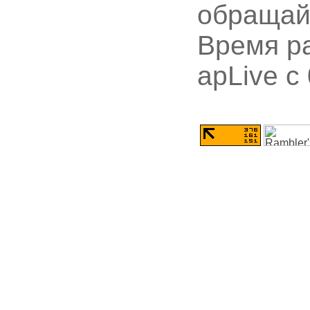
обращай
Время ра
apLive c