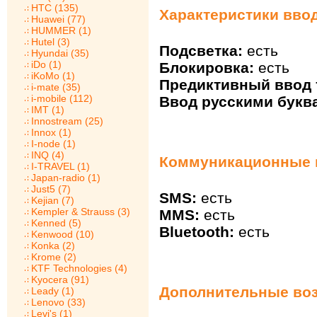
HTC (135)
Характеристики ввод
Huawei (77)
HUMMER (1)
Hutel (3)
Подсветка:
есть
Hyundai (35)
iDo (1)
Блокировка:
есть
iKoMo (1)
Предиктивный ввод т
i-mate (35)
i-mobile (112)
Ввод русскими букв
IMT (1)
Innostream (25)
Innox (1)
I-node (1)
INQ (4)
Коммуникационные в
I-TRAVEL (1)
Japan-radio (1)
Just5 (7)
SMS:
есть
Kejian (7)
Kempler & Strauss (3)
MMS:
есть
Kenned (5)
Bluetooth:
есть
Kenwood (10)
Konka (2)
Krome (2)
KTF Technologies (4)
Kyocera (91)
Дополнительные воз
Leady (1)
Lenovo (33)
Levi's (1)