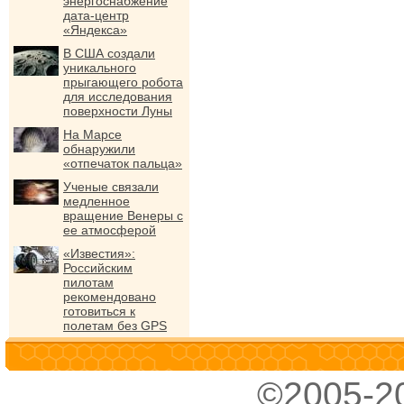
энергоснабжение
дата-центр
«Яндекса»
В США создали
уникального
прыгающего робота
для исследования
поверхности Луны
На Марсе
обнаружили
«отпечаток пальца»
Ученые связали
медленное
вращение Венеры с
ее атмосферой
«Известия»:
Российским
пилотам
рекомендовано
готовиться к
полетам без GPS
©2005-2