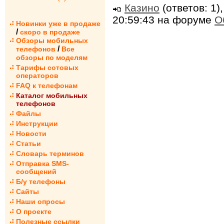
Казино
(ответов: 1)
20:59:43 на форуме
О
Новинки уже в продаже
/
скоро в продаже
Обзоры мобильных
/
телефонов
Все
обзоры по моделям
Тарифы сотовых
операторов
FAQ к телефонам
Каталог мобильных
телефонов
Файлы
Инструкции
Новости
Статьи
Словарь терминов
Отправка SMS-
сообщений
Б/у телефоны
Сайты
Наши опросы
О проекте
Полезные ссылки