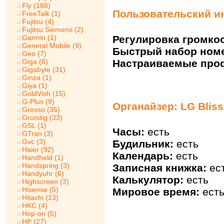
Fly (188)
Пользовательский ин
FreeTalk (1)
Fujitsu (4)
Fujitsu Siemens (2)
Garmin (1)
Регулировка громкос
General Mobile (9)
Быстрый набор ном
Geo (7)
Giga (6)
Настраиваемые про
Gigabyte (31)
Ginza (1)
Giya (1)
GoldVish (15)
G-Plus (9)
Органайзер: LG Bliss
Gresso (35)
Grundig (33)
GSL (1)
Часы:
есть
GTran (3)
Gvc (3)
Будильник:
есть
Haier (92)
Календарь:
есть
Handheld (1)
Handspring (3)
Записная книжка:
ес
Handyuhr (6)
Калькулятор:
есть
Highscreen (3)
Hisense (5)
Мировое время:
ест
Hitachi (13)
HKC (4)
Hop-on (5)
HP (27)