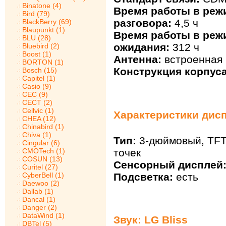
Binatone (4)
Время работы в реж
Bird (79)
разговора:
4,5 ч
BlackBerry (69)
Blaupunkt (1)
Время работы в реж
BLU (28)
ожидания:
312 ч
Bluebird (2)
Boost (1)
Антенна:
встроенная
BORTON (1)
Конструкция корпуса
Bosch (15)
Capitel (1)
Casio (9)
CEC (9)
CECT (2)
Cellvic (1)
Характеристики дисп
CHEA (12)
Chinabird (1)
Chiva (1)
Тип:
3-дюймовый, TFT,
Cingular (6)
точек
CMOTech (1)
COSUN (13)
Сенсорный дисплей
Curitel (27)
Подсветка:
есть
CyberBell (1)
Daewoo (2)
Dallab (1)
Dancal (1)
Danger (2)
DataWind (1)
Звук: LG Bliss
DBTel (5)