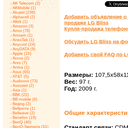
AK Telecom (2)
AKMobile (1)
Alcatel (238)
Добавить объявление о 
Alphacell (2)
Altek (1)
продаже LG Bliss
Amazon (3)
Купля-продажа телефон
Amoi (78)
Amsam (1)
AnexTek (1)
Обсудить LG Bliss на ф
Anycool (24)
AnyDATA (9)
Apple (15)
Добавить свой FAQ по L
Arcoa (2)
Ares (7)
Arima (1)
Asus (65)
Размеры:
107,5x58x1
AT&T (5)
Вес:
97 г.
Audiovox (73)
Axesstel (2)
Год:
2009 г.
Axia (1)
BBK (22)
BB-mobile (6)
Beijing (2)
Bellperre (1)
Общие характеристик
Bellwave (2)
Benefon (19)
BenQ (40)
Стандарт связи:
CDM
BenQ-Siemens (31)