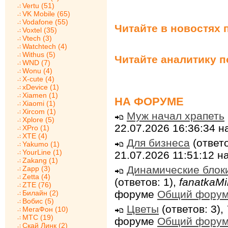
Vertu (51)
VK Mobile (65)
Vodafone (55)
Читайте в новостях 
Voxtel (35)
Vtech (3)
Watchtech (4)
Withus (5)
Читайте аналитику 
WND (7)
Wonu (4)
X-cute (4)
xDevice (1)
Xiamen (1)
НА ФОРУМЕ
Xiaomi (1)
Xircom (1)
Муж начал храпеть
Xplore (5)
22.07.2026 16:36:34 
XPro (1)
XTE (4)
Для бизнеса
(ответо
Yakumo (1)
YourLine (1)
21.07.2026 11:51:12 
Zakang (1)
Динамические блок
Zapp (3)
Zetta (4)
(ответов: 1),
fanatkaMi
ZTE (76)
форуме
Общий фору
Билайн (2)
Вобис (5)
Цветы
(ответов: 3),
МегаФон (10)
МТС (19)
форуме
Общий фору
Скай Линк (2)