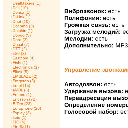
DealMakers (1)
Dell (10)
Виброзвонок:
есть
Densa (1)
Полифония:
есть
D-Link (1)
Dnet (10)
Громкая связь:
есть
Docomo (3)
Загрузка мелодий:
ес
Dolphin (1)
Dopod (5)
Мелодии:
есть
Doro (2)
Дополнительно:
MP3 
Drin.it (7)
DTT (2)
E28 (2)
Eastcom (4)
Eishi (1)
Electronica (1)
Управление звонками
Elitek (5)
EMBLAZE (2)
Emgeton (5)
Автодозвон:
есть
Emol (15)
eNOL (8)
Удержание вызова:
е
Enteos (1)
Переадресация вызо
Ericsson (72)
E-Ten (23)
Определение номера
Europhone (20)
Голосовой набор:
ес
Explay (3)
Ezio (1)
FIC (4)
Firefly (1)