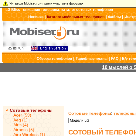
Читаешь Mobiset.ru - прими участие в форумах!
LG Bliss - описание телефона: каталог сотовых телефонов
|
|
|
Новинки
Каталог мобильных телефонов
Файлы
Инстр
|
|
|
Обзоры телефонов
Тарифные планы
FAQ
Б/у те
10 мыслей о S
Сотовые телефоны
:
Сотовые телефоны
телефоны
Acer (59)
Aeg (1)
Airis (4)
Airness (5)
СОТОВЫЙ ТЕЛЕФОН
Airo Wireless (1)