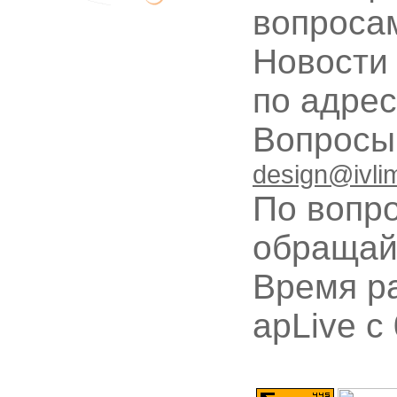
вопроса
Новости
по адре
Вопрос
design@ivli
По вопр
обращай
Время ра
apLive c