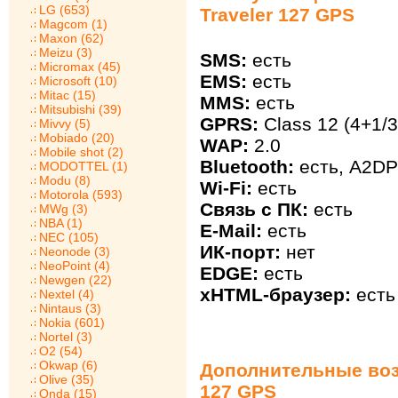
LG (653)
Traveler 127 GPS
Magcom (1)
Maxon (62)
Meizu (3)
SMS:
есть
Micromax (45)
EMS:
есть
Microsoft (10)
Mitac (15)
MMS:
есть
Mitsubishi (39)
GPRS:
Class 12 (4+1/3
Mivvy (5)
Mobiado (20)
WAP:
2.0
Mobile shot (2)
Bluetooth:
есть, A2DP
MODOTTEL (1)
Modu (8)
Wi-Fi:
есть
Motorola (593)
Связь с ПК:
есть
MWg (3)
NBA (1)
E-Mail:
есть
NEC (105)
ИК-порт:
нет
Neonode (3)
NeoPoint (4)
EDGE:
есть
Newgen (22)
xHTML-браузер:
есть
Nextel (4)
Nintaus (3)
Nokia (601)
Nortel (3)
O2 (54)
Okwap (6)
Дополнительные возм
Olive (35)
127 GPS
Onda (15)