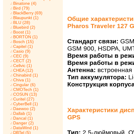
Binatone (4)
Bird (79)
BlackBerry (69)
Blaupunkt (1)
Общие характеристи
BLU (28)
Pharos Traveler 127 
Bluebird (2)
Boost (1)
BORTON (1)
Стандарт связи:
GSM 
Bosch (15)
Capitel (1)
GSM 900, HSDPA, U
Casio (9)
Время работы в реж
CEC (9)
CECT (2)
Время работы в реж
Cellvic (1)
Антенна:
встроенная
CHEA (12)
Chinabird (1)
Тип аккумулятора:
Li
Chiva (1)
Конструкция корпуса
Cingular (6)
CMOTech (1)
COSUN (13)
Curitel (27)
CyberBell (1)
Daewoo (2)
Характеристики диспл
Dallab (1)
GPS
Dancal (1)
Danger (2)
DataWind (1)
Тип:
2.5-дюймовый, QV
DBTel (5)