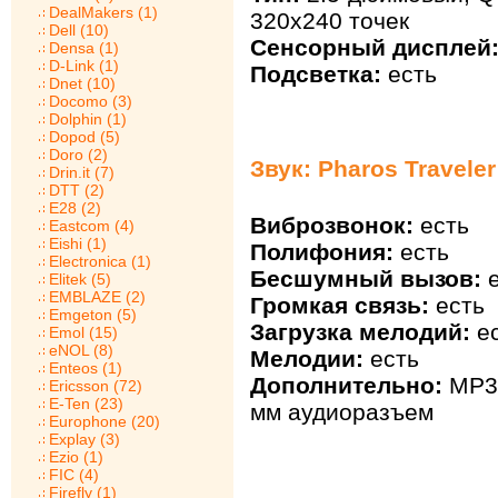
DealMakers (1)
320х240 точек
Dell (10)
Сенсорный дисплей
Densa (1)
D-Link (1)
Подсветка:
есть
Dnet (10)
Docomo (3)
Dolphin (1)
Dopod (5)
Doro (2)
Звук: Pharos Travele
Drin.it (7)
DTT (2)
E28 (2)
Виброзвонок:
есть
Eastcom (4)
Eishi (1)
Полифония:
есть
Electronica (1)
Бесшумный вызов:
е
Elitek (5)
EMBLAZE (2)
Громкая связь:
есть
Emgeton (5)
Загрузка мелодий:
ес
Emol (15)
eNOL (8)
Мелодии:
есть
Enteos (1)
Дополнительно:
MP3 
Ericsson (72)
E-Ten (23)
мм аудиоразъем
Europhone (20)
Explay (3)
Ezio (1)
FIC (4)
Firefly (1)