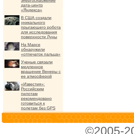
энергоснабжение
дата-центр
«Яндекса»
В США создали
уникального
прыгающего робота
для исследования
поверхности Луны
На Марсе
обнаружили
«отпечаток пальца»
Ученые связали
медленное
вращение Венеры с
ее атмосферой
«Известия»:
Российским
пилотам
рекомендовано
готовиться к
полетам без GPS
©2005-2