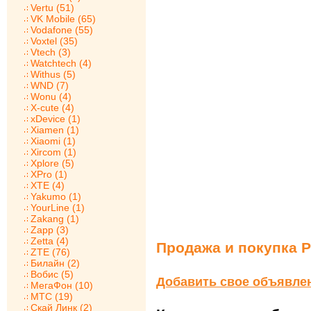
Vertu (51)
VK Mobile (65)
Vodafone (55)
Voxtel (35)
Vtech (3)
Watchtech (4)
Withus (5)
WND (7)
Wonu (4)
X-cute (4)
xDevice (1)
Xiamen (1)
Xiaomi (1)
Xircom (1)
Xplore (5)
XPro (1)
XTE (4)
Yakumo (1)
YourLine (1)
Zakang (1)
Zapp (3)
Zetta (4)
Продажа и покупка P
ZTE (76)
Билайн (2)
Вобис (5)
Добавить свое объявле
МегаФон (10)
МТС (19)
Скай Линк (2)