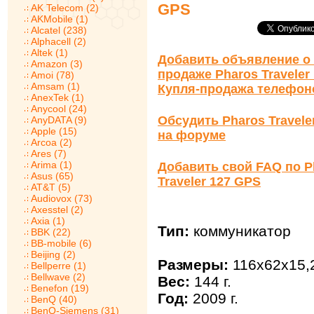
GPS
AK Telecom (2)
AKMobile (1)
Alcatel (238)
Alphacell (2)
Altek (1)
Добавить объявление о 
Amazon (3)
продаже Pharos Traveler
Amoi (78)
Amsam (1)
Купля-продажа телефон
AnexTek (1)
Anycool (24)
Обсудить Pharos Travele
AnyDATA (9)
Apple (15)
на форуме
Arcoa (2)
Ares (7)
Arima (1)
Добавить свой FAQ по P
Asus (65)
Traveler 127 GPS
AT&T (5)
Audiovox (73)
Axesstel (2)
Axia (1)
Тип:
коммуникатор
BBK (22)
BB-mobile (6)
Beijing (2)
Размеры:
116x62x15,
Bellperre (1)
Bellwave (2)
Вес:
144 г.
Benefon (19)
Год:
2009 г.
BenQ (40)
BenQ-Siemens (31)