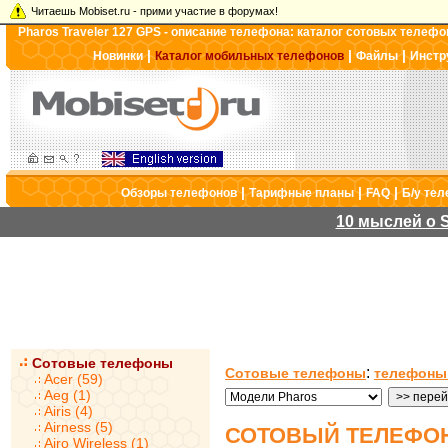
Читаешь Mobiset.ru - прими участие в форумах!
Pharos Traveler 127 GPS - описание телефона: каталог сотовых телефо
|
|
|
Новинки
Каталог мобильных телефонов
Файлы
Инстр
|
|
|
Обзоры телефонов
Тарифные планы
FAQ
Б/у те
10 мыслей о S
Сотовые телефоны
:
Сотовые телефоны
телефоны
Acer (59)
Aeg (1)
Airis (4)
Airness (5)
СОТОВЫЙ ТЕЛЕФОН
Airo Wireless (1)