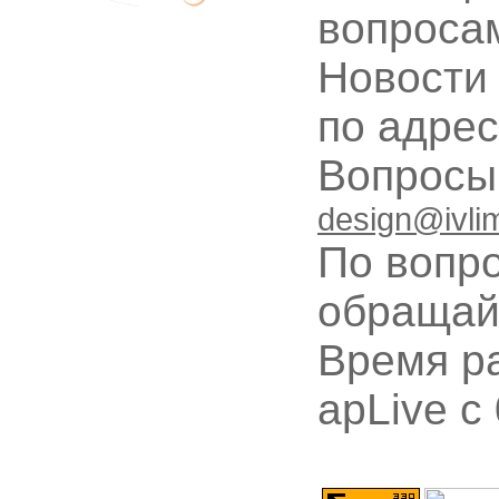
вопроса
Новости
по адре
Вопрос
design@ivli
По вопр
обращай
Время ра
apLive c