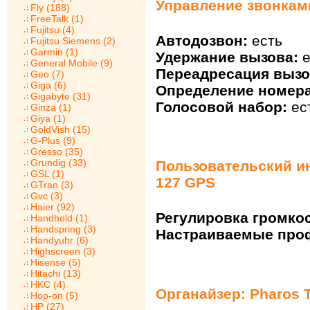
Управление звонками
Fly (188)
FreeTalk (1)
Fujitsu (4)
Автодозвон:
есть
Fujitsu Siemens (2)
Garmin (1)
Удержание вызова:
е
General Mobile (9)
Переадресация вызо
Geo (7)
Giga (6)
Определение номера
Gigabyte (31)
Голосовой набор:
ес
Ginza (1)
Giya (1)
GoldVish (15)
G-Plus (9)
Gresso (35)
Grundig (33)
Пользовательский ин
GSL (1)
127 GPS
GTran (3)
Gvc (3)
Haier (92)
Регулировка громкос
Handheld (1)
Handspring (3)
Настраиваемые про
Handyuhr (6)
Highscreen (3)
Hisense (5)
Hitachi (13)
HKC (4)
Органайзер: Pharos T
Hop-on (5)
HP (27)