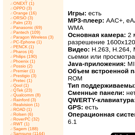
ONEXT (1)
OPPO (3)
Игры:
есть
Orange (16)
ORSiO (3)
MP3-плеер:
AAC+, eAA
Palm (23)
WMA
Panasonic (69)
Pantech (109)
Основная камера:
2 
Paragon Wireless (3)
разрешение 1600х120
PC-Ephone (1)
PENCK (1)
Видео:
H.263, H.264,
Pharos (4)
сьемки или просмотра
Philips (190)
Phoenix (1)
Java-приложения:
MI
Possio (2)
Объем встроенной п
Premier (1)
Prestigio (3)
ROM
Pretec (1)
Тип поддерживаемых
Qool (1)
QTek (23)
Сменные панели:
не
Qualcomm (8)
QWERTY-клавиатура
Rainford (3)
Realvision (1)
GPS:
есть
ROAD (1)
Операционная систе
Rolsen (6)
RoverPC (32)
6.1
RWT (1)
Sagem (188)
Samsung (1144)