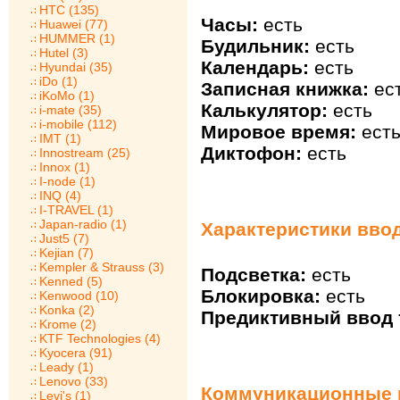
HTC (135)
Часы:
есть
Huawei (77)
HUMMER (1)
Будильник:
есть
Hutel (3)
Календарь:
есть
Hyundai (35)
iDo (1)
Записная книжка:
ес
iKoMo (1)
Калькулятор:
есть
i-mate (35)
i-mobile (112)
Мировое время:
ест
IMT (1)
Диктофон:
есть
Innostream (25)
Innox (1)
I-node (1)
INQ (4)
I-TRAVEL (1)
Japan-radio (1)
Характеристики ввод
Just5 (7)
Kejian (7)
Kempler & Strauss (3)
Подсветка:
есть
Kenned (5)
Блокировка:
есть
Kenwood (10)
Konka (2)
Предиктивный ввод т
Krome (2)
KTF Technologies (4)
Kyocera (91)
Leady (1)
Lenovo (33)
Коммуникационные в
Levi's (1)