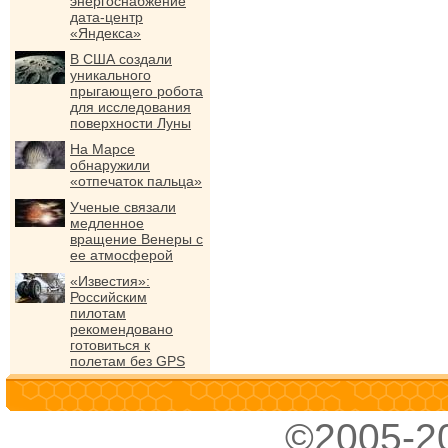
энергоснабжение
дата-центр
«Яндекса»
В США создали
уникального
прыгающего робота
для исследования
поверхности Луны
На Марсе
обнаружили
«отпечаток пальца»
Ученые связали
медленное
вращение Венеры с
ее атмосферой
«Известия»:
Российским
пилотам
рекомендовано
готовиться к
полетам без GPS
©2005-2