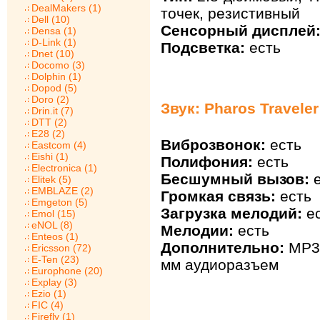
DealMakers (1)
точек, резистивный
Dell (10)
Сенсорный дисплей
Densa (1)
D-Link (1)
Подсветка:
есть
Dnet (10)
Docomo (3)
Dolphin (1)
Dopod (5)
Doro (2)
Звук: Pharos Travele
Drin.it (7)
DTT (2)
E28 (2)
Виброзвонок:
есть
Eastcom (4)
Eishi (1)
Полифония:
есть
Electronica (1)
Бесшумный вызов:
е
Elitek (5)
EMBLAZE (2)
Громкая связь:
есть
Emgeton (5)
Загрузка мелодий:
ес
Emol (15)
eNOL (8)
Мелодии:
есть
Enteos (1)
Дополнительно:
MP3 
Ericsson (72)
E-Ten (23)
мм аудиоразъем
Europhone (20)
Explay (3)
Ezio (1)
FIC (4)
Firefly (1)