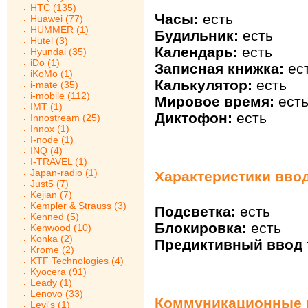
HTC (135)
Часы:
есть
Huawei (77)
HUMMER (1)
Будильник:
есть
Hutel (3)
Календарь:
есть
Hyundai (35)
iDo (1)
Записная книжка:
ес
iKoMo (1)
Калькулятор:
есть
i-mate (35)
i-mobile (112)
Мировое время:
ест
IMT (1)
Диктофон:
есть
Innostream (25)
Innox (1)
I-node (1)
INQ (4)
I-TRAVEL (1)
Japan-radio (1)
Характеристики ввод
Just5 (7)
Kejian (7)
Kempler & Strauss (3)
Подсветка:
есть
Kenned (5)
Блокировка:
есть
Kenwood (10)
Konka (2)
Предиктивный ввод т
Krome (2)
KTF Technologies (4)
Kyocera (91)
Leady (1)
Lenovo (33)
Коммуникационные в
Levi's (1)