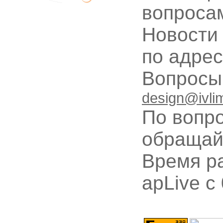
вопроса
Новости
по адре
Вопрос
design@ivli
По вопр
обращай
Время ра
apLive c