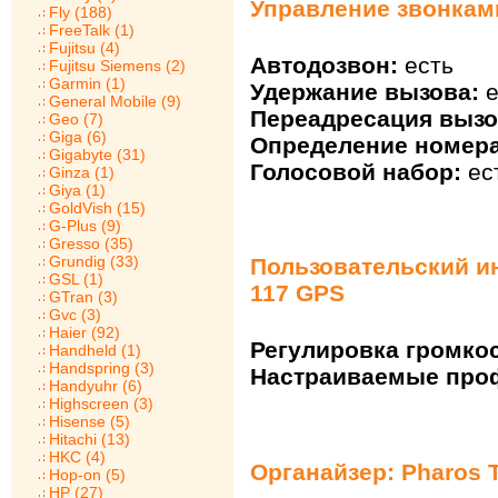
Управление звонками
Fly (188)
FreeTalk (1)
Fujitsu (4)
Автодозвон:
есть
Fujitsu Siemens (2)
Garmin (1)
Удержание вызова:
е
General Mobile (9)
Переадресация вызо
Geo (7)
Giga (6)
Определение номера
Gigabyte (31)
Голосовой набор:
ес
Ginza (1)
Giya (1)
GoldVish (15)
G-Plus (9)
Gresso (35)
Grundig (33)
Пользовательский ин
GSL (1)
117 GPS
GTran (3)
Gvc (3)
Haier (92)
Регулировка громкос
Handheld (1)
Handspring (3)
Настраиваемые про
Handyuhr (6)
Highscreen (3)
Hisense (5)
Hitachi (13)
HKC (4)
Органайзер: Pharos T
Hop-on (5)
HP (27)