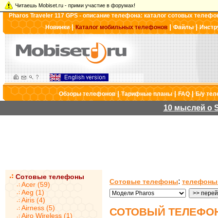
Читаешь Mobiset.ru - прими участие в форумах!
Pharos Traveler 117 GPS - описание телефона: каталог сотовых телефо
|
|
|
Новинки
Каталог мобильных телефонов
Файлы
Инстр
|
|
|
Обзоры телефонов
Тарифные планы
FAQ
Б/у те
10 мыслей о S
Сотовые телефоны
:
Сотовые телефоны
телефоны
Acer (59)
Aeg (1)
Airis (4)
Airness (5)
СОТОВЫЙ ТЕЛЕФОН
Airo Wireless (1)