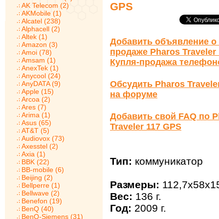
GPS
AK Telecom (2)
AKMobile (1)
Alcatel (238)
Alphacell (2)
Altek (1)
Добавить объявление о 
Amazon (3)
продаже Pharos Traveler
Amoi (78)
Amsam (1)
Купля-продажа телефон
AnexTek (1)
Anycool (24)
Обсудить Pharos Travele
AnyDATA (9)
Apple (15)
на форуме
Arcoa (2)
Ares (7)
Arima (1)
Добавить свой FAQ по P
Asus (65)
Traveler 117 GPS
AT&T (5)
Audiovox (73)
Axesstel (2)
Axia (1)
Тип:
коммуникатор
BBK (22)
BB-mobile (6)
Beijing (2)
Размеры:
112,7x58x1
Bellperre (1)
Bellwave (2)
Вес:
136 г.
Benefon (19)
Год:
2009 г.
BenQ (40)
BenQ-Siemens (31)