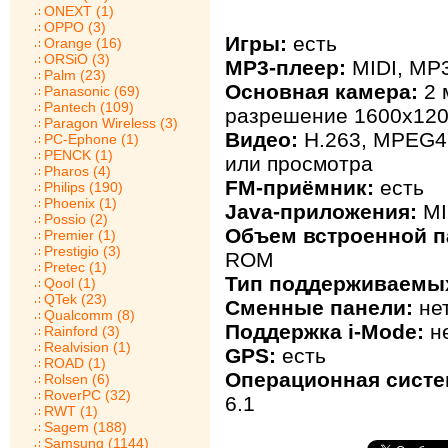
ONEXT (1)
OPPO (3)
Игры:
есть
Orange (16)
ORSiO (3)
MP3-плеер:
MIDI, MP
Palm (23)
Основная камера:
2 
Panasonic (69)
Pantech (109)
разрешение 1600х120
Paragon Wireless (3)
Видео:
H.263, MPEG4
PC-Ephone (1)
PENCK (1)
или просмотра
Pharos (4)
FM-приёмник:
есть
Philips (190)
Phoenix (1)
Java-приложения:
MI
Possio (2)
Объем встроенной п
Premier (1)
Prestigio (3)
ROM
Pretec (1)
Тип поддерживаемых
Qool (1)
QTek (23)
Сменные панели:
не
Qualcomm (8)
Поддержка i-Mode:
н
Rainford (3)
Realvision (1)
GPS:
есть
ROAD (1)
Операционная систе
Rolsen (6)
RoverPC (32)
6.1
RWT (1)
Sagem (188)
Samsung (1144)