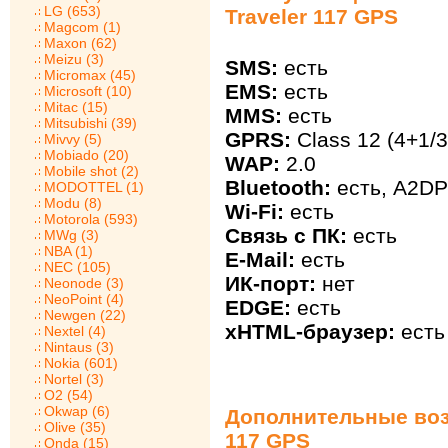
LG (653)
Traveler 117 GPS
Magcom (1)
Maxon (62)
Meizu (3)
SMS:
есть
Micromax (45)
EMS:
есть
Microsoft (10)
Mitac (15)
MMS:
есть
Mitsubishi (39)
GPRS:
Class 12 (4+1/3
Mivvy (5)
Mobiado (20)
WAP:
2.0
Mobile shot (2)
Bluetooth:
есть, A2DP
MODOTTEL (1)
Modu (8)
Wi-Fi:
есть
Motorola (593)
Связь с ПК:
есть
MWg (3)
NBA (1)
E-Mail:
есть
NEC (105)
ИК-порт:
нет
Neonode (3)
NeoPoint (4)
EDGE:
есть
Newgen (22)
xHTML-браузер:
есть
Nextel (4)
Nintaus (3)
Nokia (601)
Nortel (3)
O2 (54)
Okwap (6)
Дополнительные возм
Olive (35)
117 GPS
Onda (15)