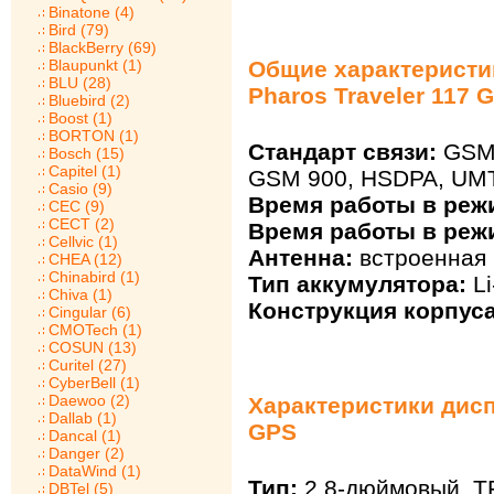
Binatone (4)
Bird (79)
BlackBerry (69)
Blaupunkt (1)
Общие характеристи
BLU (28)
Pharos Traveler 117 
Bluebird (2)
Boost (1)
BORTON (1)
Стандарт связи:
GSM 
Bosch (15)
Capitel (1)
GSM 900, HSDPA, UM
Casio (9)
Время работы в реж
CEC (9)
CECT (2)
Время работы в реж
Cellvic (1)
Антенна:
встроенная
CHEA (12)
Chinabird (1)
Тип аккумулятора:
Li
Chiva (1)
Конструкция корпуса
Cingular (6)
CMOTech (1)
COSUN (13)
Curitel (27)
CyberBell (1)
Daewoo (2)
Характеристики диспл
Dallab (1)
GPS
Dancal (1)
Danger (2)
DataWind (1)
Тип:
2.8-дюймовый, TF
DBTel (5)