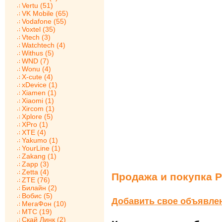
Vertu (51)
VK Mobile (65)
Vodafone (55)
Voxtel (35)
Vtech (3)
Watchtech (4)
Withus (5)
WND (7)
Wonu (4)
X-cute (4)
xDevice (1)
Xiamen (1)
Xiaomi (1)
Xircom (1)
Xplore (5)
XPro (1)
XTE (4)
Yakumo (1)
YourLine (1)
Zakang (1)
Zapp (3)
Zetta (4)
Продажа и покупка P
ZTE (76)
Билайн (2)
Вобис (5)
Добавить свое объявле
МегаФон (10)
МТС (19)
Скай Линк (2)